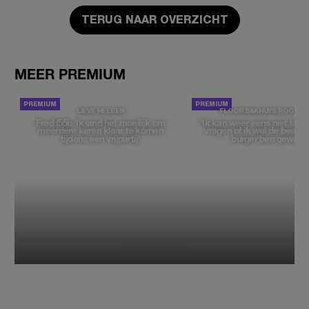
TERUG NAAR OVERZICHT
MEER PREMIUM
LIEVE HELEEN
FLOOR BAKHUYS ROOZE
Fred (55): 'Ik vind het moeilijk om
'Ik kan weer eens niet late
meerdere keren klaar te komen
vragen of ik wel de beste, 
tijdens een vrijpartij'
burger ben geweest