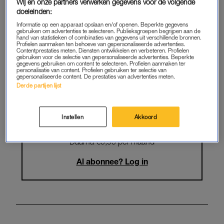
Krijg onbeperkt toegang tot alle
Wij en onze partners verwerken gegevens voor de volgende
doeleinden:
artikelen
Informatie op een apparaat opslaan en/of openen. Beperkte gegevens
gebruiken om advertenties te selecteren. Publieksgroepen begrijpen aan de
Lees LINDA.magazine online
hand van statistieken of combinaties van gegevens uit verschillende bronnen.
Profielen aanmaken ten behoeve van gepersonaliseerde advertenties.
Contentprestaties meten. Diensten ontwikkelen en verbeteren. Profielen
Geniet van te gekke winacties en
gebruiken voor de selectie van gepersonaliseerde advertenties. Beperkte
gegevens gebruiken om content te selecteren. Profielen aanmaken ter
lekkere puzzels
personalisatie van content. Profielen gebruiken ter selectie van
gepersonaliseerde content. De prestaties van advertenties meten.
Maandelijks opzegbaar
Derde partijen lijst
Instellen
Akkoord
START GRATIS MAAND
Daarna €5,95 per maand
Al abonnee? Log in