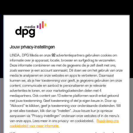
Jouw privacy-instellingen
VERLATEN VROUW
LINDA., DPG Media en onze
92
advertentiepartners gebruiken cookies om
‘IN ONS BED LAG DE GROOTSTE
informatie over je apparaat, locatie, browser en surfgedrag te verzamelen.
JUNK UIT DE BUURT’
Deze informatie combineren we met de gegevens die je zelf deelt met ons,
zoals wanneer je een account aanmaakt. Dit doen we om het gebruik van onze
media te analyseren en onze websites en apps te verbeteren. Daarnaast
kunnen we, als je hier toestemming voor geeft, je gegevens gebruiken om onze
content, communicatie en aanbod te personaliseren en je relevante
advertenties te tonen, en voor marketingdoeleinden delen met 4
PREMIUM
mediapartners. Ook content van 13 externe platformen wordt enkel getoond
met jouw toestemming. Geef toestemming of stel je eigen keuze in. Door op
LEES VERDER MET
"Akkoord" te klikken, geef je toestemming voor onderstaande doeleinden. Wil
je niet alles toestaan, klik dan op “Instellen”. Jouw keuze kun je opnieuw
PREMIUM
aanpassen via “Privacy-instellingen” onderaan onze websites of in de menu’s
van onze apps. Lees meer in ons privacy- en cookiebeleid.
Raadpleeg ons
cookiebeleid voor meer informatie.