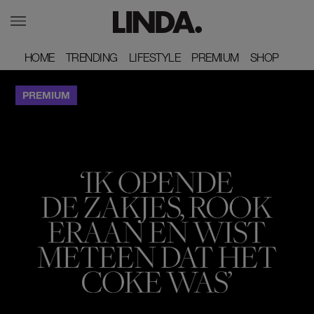
HOME
HOME
TRENDING
TRENDING
LIFESTYLE
LIFESTYLE
PREMIUM
PREMIUM
SHOP
SHOP