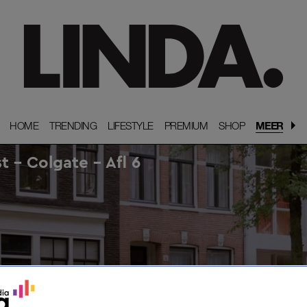
HOME
HOME
TRENDING
TRENDING
LIFESTYLE
LIFESTYLE
PREMIUM
PREMIUM
SHOP
SHOP
MEER