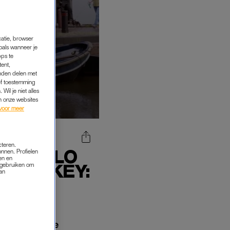
catie, browser
oals wanneer je
pps te
tent,
inden delen met
ef toestemming
Wil je niet alles
an onze websites
voor meer
cteren.
 DE MELO
onnen. Profielen
en en
T HOCKEY:
s gebruiken om
van
JE'
van een goede