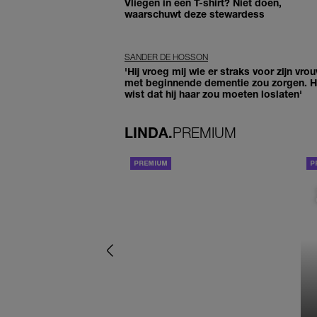
Vliegen in een T-shirt? Niet doen,
waarschuwt deze stewardess
SANDER DE HOSSON
'Hij vroeg mij wie er straks voor zijn vro
met beginnende dementie zou zorgen. Hi
wist dat hij haar zou moeten loslaten'
LINDA.
PREMIUM
ACHTERGROND