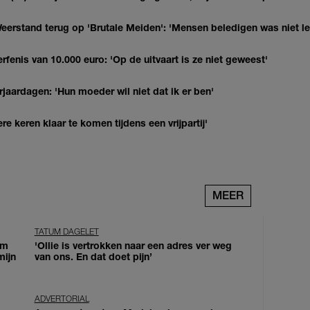
eerstand terug op 'Brutale Meiden': 'Mensen beledigen was niet l
erfenis van 10.000 euro: 'Op de uitvaart is ze niet geweest'
jaardagen: 'Hun moeder wil niet dat ik er ben'
re keren klaar te komen tijdens een vrijpartij'
MEER
TATUM DAGELET
om
'Ollie is vertrokken naar een adres ver weg
mijn
van ons. En dat doet pijn’
ADVERTORIAL