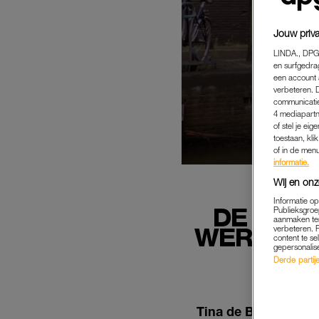
Jouw priva
LINDA., DPG
en surfgedra
een account 
verbeteren. 
communicatie
4 mediapartn
of stel je ei
toestaan, kli
of in de men
informatie.
Wij en onz
Informatie o
DE TAND
Publieksgroe
aanmaken ten
WERDEN T
verbeteren. 
content te se
gepersonalis
'I
Derde partijen
Tina de Bruin spree