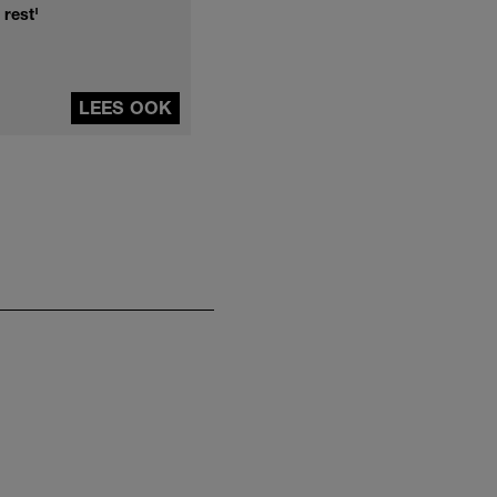
 rest'
LEES OOK