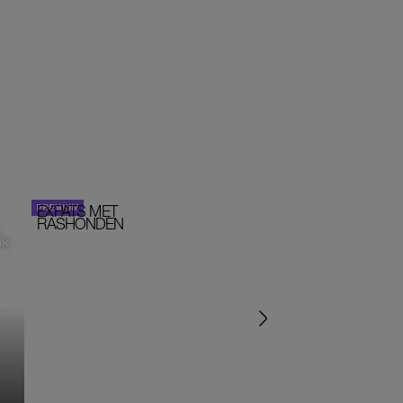
EXPATS MET
STOM!
PORTRETTEN
RASHONDEN
ik
‘IK ZAT IN EEN SEKTE’
‘HET DRAAIT ALLEMA
OM SEKS IN EEN SPIR
JASJE’
MONIQUE KLEMANN