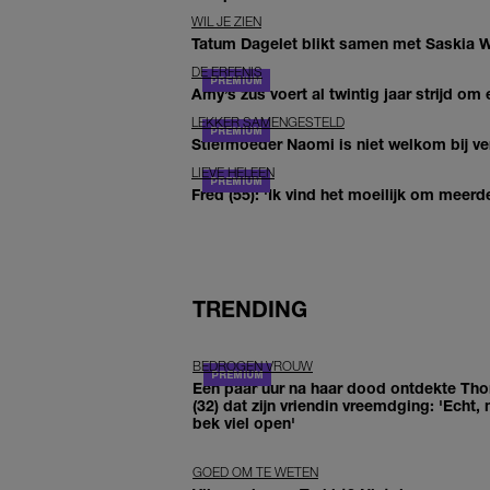
WIL JE ZIEN
Tatum Dagelet blikt samen met Saskia W
DE ERFENIS
Amy’s zus voert al twintig jaar strijd om 
LEKKER SAMENGESTELD
Stiefmoeder Naomi is niet welkom bij ver
LIEVE HELEEN
Fred (55): 'Ik vind het moeilijk om meerde
TRENDING
BEDROGEN VROUW
Een paar uur na haar dood ontdekte Th
(32) dat zijn vriendin vreemdging: 'Echt, 
bek viel open'
GOED OM TE WETEN