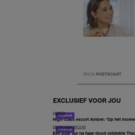
BRON
POETSCAST
EXCLUSIEF VOOR JOU
AMBER
High-class escort Amber: ‘Op het moment
BEDROGEN VROUW
Een paar uur na haar dood ontdekte Thom 