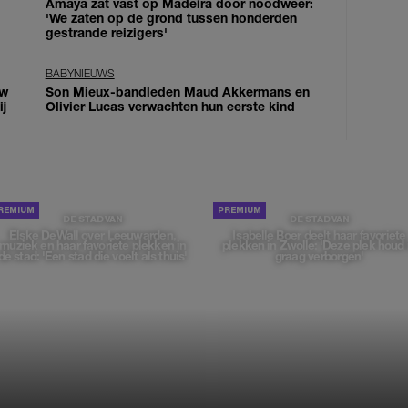
Amaya zat vast op Madeira door noodweer:
'We zaten op de grond tussen honderden
gestrande reizigers'
BABYNIEUWS
uw
Son Mieux-bandleden Maud Akkermans en
j
Olivier Lucas verwachten hun eerste kind
DE STAD VAN
DE STAD VAN
Elske DeWall over Leeuwarden,
Isabelle Boer deelt haar favoriete
muziek en haar favoriete plekken in
plekken in Zwolle: 'Deze plek houd 
de stad: 'Een stad die voelt als thuis'
graag verborgen'