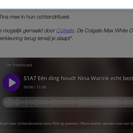
 hond Lila én haar favoriete ochtendactiviteiten.
Tina mee in hun ochtendritueel.
e mogelijk gemaakt door
Colgate
. De Colgate Max White O
erkleuring terug terwijl je slaapt*.