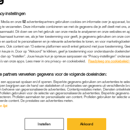
cy-instellingen
 Media en onze
92
advertentiepartners gebruiken cookies om informatie over je apparaat, lo
g te verzamelen. Deze informatie combineren we met de gegevens die je zelf deelt met ons, z
aanmaakt. Dit doen we om het gebruik van onze media te analyseren en onze websites en a
Daarnaast kunnen we, als je hier toestemming voor geeft, je gegevens gebruiken om onze con
 en aanbod te personaliseren en je relevante advertenties te tonen, en voor marketingdoele
ers. Ook content van 13 externe platformen wordt enkel getoond met jouw toestemming. Ge
gen keuze in. Door op "Akkoord" te klikken, geef je toestemming voor onderstaande doeleinden. 
k dan op “Instellen”. Jouw keuze kun je opnieuw aanpassen via “Privacy-instellingen” ondera
u’s van onze apps. Lees meer in ons privacy- en cookiebeleid.
Raadpleeg ons cookiebeleid 
e partners verwerken gegevens voor de volgende doeleinden:
BEAUTY
|
POETSCAST
p een apparaat opslaan en/of openen. Beperkte gegevens gebruiken om advertenties te sele
EN VAN FATIMA MOREIRA
pen begrijpen aan de hand van statistieken of combinaties van gegevens uit verschillende br
 behoeve van gepersonaliseerde advertenties. Contentprestaties meten. Diensten ontwikkel
OT GRUIS GESLAGEN ME
Profielen gebruiken voor de selectie van gepersonaliseerde advertenties. Beperkte gegeven
lecteren. Profielen aanmaken ter personalisatie van content. Profielen gebruiken ter selectie 
eerde content. De prestaties van advertenties meten.
K VOELDE ZAND IN M'N BIT
 lijst
12-10-2023
|
ISABEAU TRIMBOS
Instellen
Akkoord
kt vandaag Fatima Moreira de Melo over het belang 