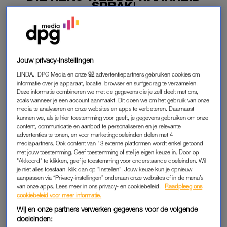
SPRAK'
10-06-2026
|
CORINE KOOLE
PREMIUM
Jouw privacy-instellingen
LEES VERDER MET
LINDA., DPG Media en onze
92
advertentiepartners gebruiken cookies om
informatie over je apparaat, locatie, browser en surfgedrag te verzamelen.
PREMIUM
Deze informatie combineren we met de gegevens die je zelf deelt met ons,
zoals wanneer je een account aanmaakt. Dit doen we om het gebruik van onze
media te analyseren en onze websites en apps te verbeteren. Daarnaast
kunnen we, als je hier toestemming voor geeft, je gegevens gebruiken om onze
Krijg onbeperkt toegang tot alle
content, communicatie en aanbod te personaliseren en je relevante
artikelen
advertenties te tonen, en voor marketingdoeleinden delen met 4
mediapartners. Ook content van 13 externe platformen wordt enkel getoond
met jouw toestemming. Geef toestemming of stel je eigen keuze in. Door op
Lees LINDA.magazine online
"Akkoord" te klikken, geef je toestemming voor onderstaande doeleinden. Wil
je niet alles toestaan, klik dan op “Instellen”. Jouw keuze kun je opnieuw
Geniet van te gekke winacties en
aanpassen via “Privacy-instellingen” onderaan onze websites of in de menu’s
lekkere puzzels
van onze apps. Lees meer in ons privacy- en cookiebeleid.
Raadpleeg ons
cookiebeleid voor meer informatie.
Maandelijks opzegbaar
Wij en onze partners verwerken gegevens voor de volgende
doeleinden: