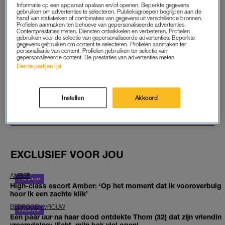
Informatie op een apparaat opslaan en/of openen. Beperkte gegevens
gebruiken om advertenties te selecteren. Publieksgroepen begrijpen aan de
START GRATIS MAAND
hand van statistieken of combinaties van gegevens uit verschillende bronnen.
Profielen aanmaken ten behoeve van gepersonaliseerde advertenties.
Contentprestaties meten. Diensten ontwikkelen en verbeteren. Profielen
Daarna €5,95 per maand
gebruiken voor de selectie van gepersonaliseerde advertenties. Beperkte
gegevens gebruiken om content te selecteren. Profielen aanmaken ter
personalisatie van content. Profielen gebruiken ter selectie van
Al abonnee? Log in
gepersonaliseerde content. De prestaties van advertenties meten.
Derde partijen lijst
Instellen
Akkoord
GOED ARTIKEL? DELEN MAAR.
EXCLUSIEF VOOR JOU
AMBER
High-class escort Amber: ‘Op het moment dat ik vooroverbuig
hoor ik een zachte klik’
BEDROGEN VROUW
Een paar uur na haar dood ontdekte Thom (32) dat zijn vriendin
vreemdging: 'Echt, mijn bek viel open'