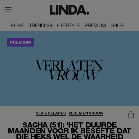
HOME
HOME
TRENDING
TRENDING
LIFESTYLE
LIFESTYLE
PREMIUM
PREMIUM
SHOP
SHOP
SEX & RELATIES
|
VERLATEN VROUW
SACHA (51): 'HET DUURDE
MAANDEN VOOR IK BESEFTE DAT
DIE HEKS WÉL DE WAARHEID