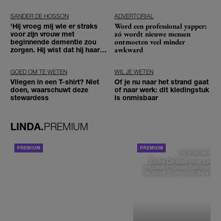
SANDER DE HOSSON
ADVERTORIAL
Word een professional yapper:
'Hij vroeg mij wie er straks
zó wordt nieuwe mensen
voor zijn vrouw met
ontmoeten veel minder
beginnende dementie zou
awkward
zorgen. Hij wist dat hij haar
zou moeten loslaten'
GOED OM TE WETEN
WIL JE WETEN
Vliegen in een T-shirt? Niet
Of je nu naar het strand gaat
doen, waarschuwt deze
of naar werk: dit kledingstuk
stewardess
is onmisbaar
LINDA.
PREMIUM
ACHTERGROND
DE STAD VAN
Elske DeWall over Leeu
muziek en haar favoriete p
de stad: 'Een stad die voelt 