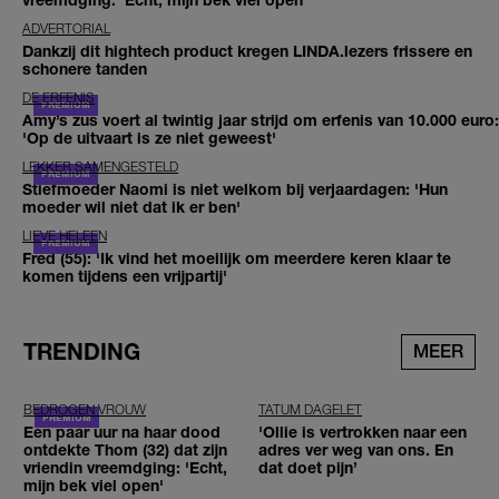
ADVERTORIAL
Dankzij dit hightech product kregen LINDA.lezers frissere en
schonere tanden
DE ERFENIS
Amy’s zus voert al twintig jaar strijd om erfenis van 10.000 euro:
'Op de uitvaart is ze niet geweest'
LEKKER SAMENGESTELD
Stiefmoeder Naomi is niet welkom bij verjaardagen: 'Hun
moeder wil niet dat ik er ben'
LIEVE HELEEN
Fred (55): 'Ik vind het moeilijk om meerdere keren klaar te
komen tijdens een vrijpartij'
TRENDING
MEER
BEDROGEN VROUW
TATUM DAGELET
Een paar uur na haar dood
'Ollie is vertrokken naar een
ontdekte Thom (32) dat zijn
adres ver weg van ons. En
vriendin vreemdging: 'Echt,
dat doet pijn’
mijn bek viel open'