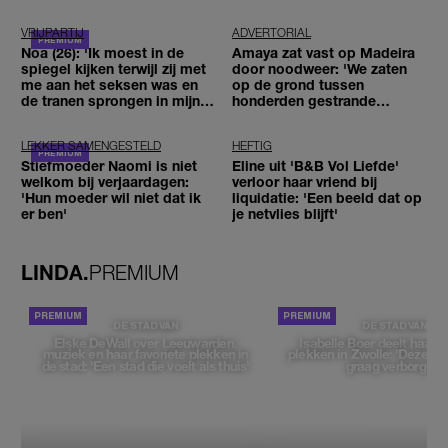
VRIJPARTIJ
ADVERTORIAL
Noa (26): 'Ik moest in de
Amaya zat vast op Madeira
spiegel kijken terwijl zij met
door noodweer: 'We zaten
me aan het seksen was en
op de grond tussen
de tranen sprongen in mijn
honderden gestrande
ogen'
reizigers'
LEKKER SAMENGESTELD
HEFTIG
Stiefmoeder Naomi is niet
Eline uit 'B&B Vol Liefde'
welkom bij verjaardagen:
verloor haar vriend bij
'Hun moeder wil niet dat ik
liquidatie: 'Een beeld dat op
er ben'
je netvlies blijft'
LINDA.
PREMIUM
DE STAD VAN
DE STAD VAN
Elske DeWall over Leeuwarden,
Isabelle Boer deelt haar f
muziek en haar favoriete plekken in
plekken in Zwolle: 'Deze pl
de stad: 'Een stad die voelt als thuis'
graag verborgen'