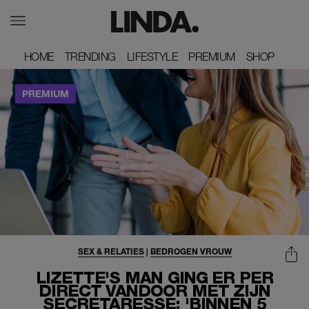
HOME
HOME
TRENDING
TRENDING
LIFESTYLE
LIFESTYLE
PREMIUM
PREMIUM
SHOP
SHOP
SEX & RELATIES
|
BEDROGEN VROUW
LIZETTE'S MAN GING ER PER
DIRECT VANDOOR MET ZIJN
SECRETARESSE: 'BINNEN 5