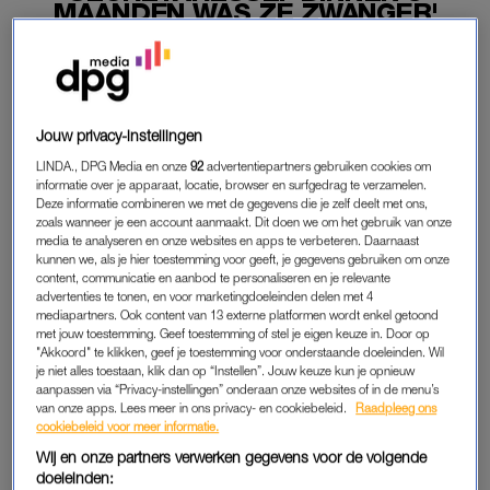
MAANDEN WAS ZE ZWANGER'
04-07-2026
|
ELLEN HENSBERGEN
PREMIUM
Jouw privacy-instellingen
LEES VERDER MET
LINDA., DPG Media en onze
92
advertentiepartners gebruiken cookies om
informatie over je apparaat, locatie, browser en surfgedrag te verzamelen.
PREMIUM
Deze informatie combineren we met de gegevens die je zelf deelt met ons,
zoals wanneer je een account aanmaakt. Dit doen we om het gebruik van onze
media te analyseren en onze websites en apps te verbeteren. Daarnaast
kunnen we, als je hier toestemming voor geeft, je gegevens gebruiken om onze
Krijg onbeperkt toegang tot alle
content, communicatie en aanbod te personaliseren en je relevante
artikelen
advertenties te tonen, en voor marketingdoeleinden delen met 4
mediapartners. Ook content van 13 externe platformen wordt enkel getoond
Lees LINDA.magazine online
met jouw toestemming. Geef toestemming of stel je eigen keuze in. Door op
"Akkoord" te klikken, geef je toestemming voor onderstaande doeleinden. Wil
je niet alles toestaan, klik dan op “Instellen”. Jouw keuze kun je opnieuw
Geniet van te gekke winacties en
aanpassen via “Privacy-instellingen” onderaan onze websites of in de menu’s
lekkere puzzels
van onze apps. Lees meer in ons privacy- en cookiebeleid.
Raadpleeg ons
cookiebeleid voor meer informatie.
Maandelijks opzegbaar
Wij en onze partners verwerken gegevens voor de volgende
doeleinden: