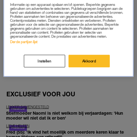
Informatie op een apparaat opslaan en/of openen. Beperkte gegevens
START GRATIS MAAND
gebruiken om advertenties te selecteren. Publieksgroepen begrijpen aan de
hand van statistieken of combinaties van gegevens uit verschillende bronnen.
Profielen aanmaken ten behoeve van gepersonaliseerde advertenties.
Contentprestaties meten. Diensten ontwikkelen en verbeteren. Profielen
Daarna €5,95 per maand
gebruiken voor de selectie van gepersonaliseerde advertenties. Beperkte
gegevens gebruiken om content te selecteren. Profielen aanmaken ter
personalisatie van content. Profielen gebruiken ter selectie van
Al abonnee? Log in
gepersonaliseerde content. De prestaties van advertenties meten.
Derde partijen lijst
Instellen
Akkoord
GOED ARTIKEL? DELEN MAAR.
EXCLUSIEF VOOR JOU
LEKKER SAMENGESTELD
Stiefmoeder Naomi is niet welkom bij verjaardagen: 'Hun
moeder wil niet dat ik er ben'
LIEVE HELEEN
Fred (55): 'Ik vind het moeilijk om meerdere keren klaar te
komen tijdens een vrijpartij'