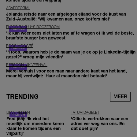
ADVERTORIAL
Jolanda reisde naar een afgelegen eiland voor de kust van
Zuid-Australië: 'Wij kwamen aan, onze koffers niet'
FLOOR BAKHUYS ROOZEBOOM
'Ik kan weer eens niet laten me af te vragen of ik wel de beste,
braafste burger ben geweest'
ROOS MOGGRÉ
'"Roos, waarom heb je de naam van je ex op je LinkedIn-tijdlijn
gezet?" vroeg mijn vriendin'
PERSOONLIJK VERHAAL
Merel verhuist voor een man naar andere kant van het land,
maar hij verdwijnt: 'Huur al maanden niet betaald'
TRENDING
MEER
LIEVE HELEEN
TATUM DAGELET
Fred (55): 'Ik vind het
'Ollie is vertrokken naar een
moeilijk om meerdere keren
adres ver weg van ons. En
klaar te komen tijdens een
dat doet pijn’
vrijpartij'