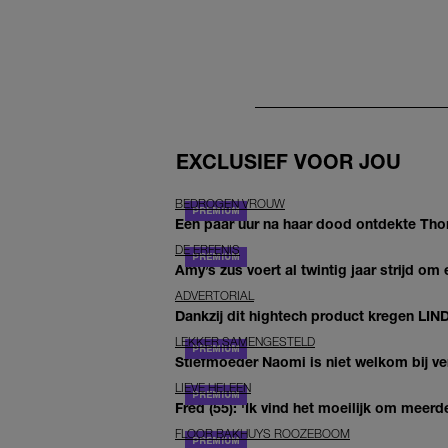
EXCLUSIEF VOOR JOU
BEDROGEN VROUW
Een paar uur na haar dood ontdekte Thom 
DE ERFENIS
Amy’s zus voert al twintig jaar strijd om 
ADVERTORIAL
Dankzij dit hightech product kregen LIN
LEKKER SAMENGESTELD
Stiefmoeder Naomi is niet welkom bij ver
LIEVE HELEEN
Fred (55): 'Ik vind het moeilijk om meerde
FLOOR BAKHUYS ROOZEBOOM