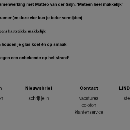
enwerking met Matteo van der Grijn: 'Meteen heel makkelijk'
kamer (en deze vier kun je beter vermijden)
eens hartstikke makkelijk
en houden je glas koel én op smaak
k tegen een onbekende op het strand'
n
Nieuwsbrief
Contact
LIND
en
schrijf je in
vacatures
st
colofon
klantenservice