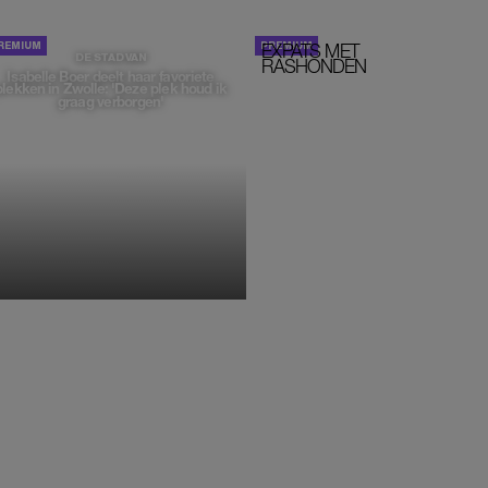
EXPATS MET
STOM!
DE STAD VAN
RASHONDEN
Isabelle Boer deelt haar favoriete
plekken in Zwolle: 'Deze plek houd ik
graag verborgen'
MONIQUE KLEMANN