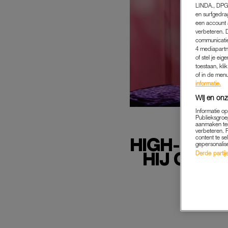
LINDA., DPG
en surfgedra
een account 
verbeteren. 
communicatie
4 mediapartn
of stel je ei
toestaan, kli
of in de men
informatie.
Wij en onz
Informatie o
Publieksgroe
aanmaken ten
verbeteren. 
content te se
HIGH-CLAS
gepersonalis
HIJ OPZE
Derde partijen