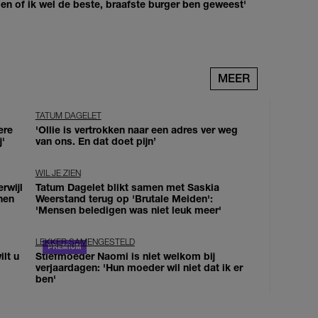
agen of ik wel de beste, braafste burger ben geweest'
MEER
TATUM DAGELET
ere
'Ollie is vertrokken naar een adres ver weg
j'
van ons. En dat doet pijn’
WIL JE ZIEN
erwijl
Tatum Dagelet blikt samen met Saskia
nen
Weerstand terug op 'Brutale Meiden':
'Mensen beledigen was niet leuk meer'
LEKKER SAMENGESTELD
lt u
Stiefmoeder Naomi is niet welkom bij
verjaardagen: 'Hun moeder wil niet dat ik er
ben'