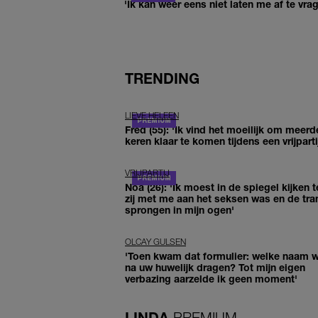
'Ik kan weer eens niet laten me af te vr
TRENDING
LIEVE HELEEN
Fred (55): 'Ik vind het moeilijk om meerd
keren klaar te komen tijdens een vrijparti
VRIJPARTIJ
Noa (26): 'Ik moest in de spiegel kijken t
zij met me aan het seksen was en de tra
sprongen in mijn ogen'
OLCAY GULSEN
'Toen kwam dat formulier: welke naam wi
na uw huwelijk dragen? Tot mijn eigen
verbazing aarzelde ik geen moment'
LINDA.
PREMIUM