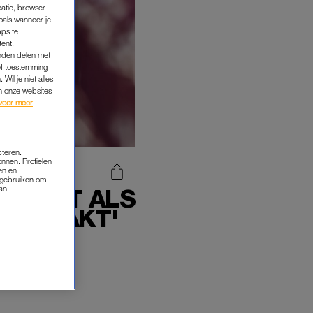
catie, browser
oals wanneer je
pps te
tent,
inden delen met
ef toestemming
Wil je niet alles
an onze websites
voor meer
cteren.
onnen. Profielen
en en
s gebruiken om
van
ECHELT ALS
IS RAAKT'