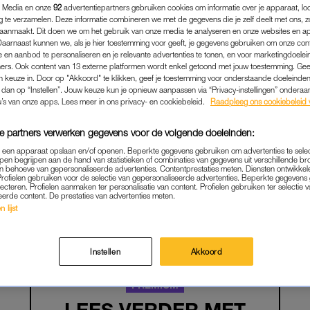
 Media en onze
92
advertentiepartners gebruiken cookies om informatie over je apparaat, lo
g te verzamelen. Deze informatie combineren we met de gegevens die je zelf deelt met ons, z
aanmaakt. Dit doen we om het gebruik van onze media te analyseren en onze websites en a
Daarnaast kunnen we, als je hier toestemming voor geeft, je gegevens gebruiken om onze con
 en aanbod te personaliseren en je relevante advertenties te tonen, en voor marketingdoele
ers. Ook content van 13 externe platformen wordt enkel getoond met jouw toestemming. Ge
gen keuze in. Door op "Akkoord" te klikken, geef je toestemming voor onderstaande doeleinden. 
k dan op “Instellen”. Jouw keuze kun je opnieuw aanpassen via “Privacy-instellingen” ondera
u’s van onze apps. Lees meer in ons privacy- en cookiebeleid.
Raadpleeg ons cookiebeleid 
e partners verwerken gegevens voor de volgende doeleinden:
p een apparaat opslaan en/of openen. Beperkte gegevens gebruiken om advertenties te sele
pen begrijpen aan de hand van statistieken of combinaties van gegevens uit verschillende br
SEX & RELATIES
|
AMBER
 behoeve van gepersonaliseerde advertenties. Contentprestaties meten. Diensten ontwikkel
Profielen gebruiken voor de selectie van gepersonaliseerde advertenties. Beperkte gegeven
lecteren. Profielen aanmaken ter personalisatie van content. Profielen gebruiken ter selectie 
S ESCORT AMBER: 'HIJ GI
eerde content. De prestaties van advertenties meten.
TTELIJK RUW MIJN CLITOR
 lijst
05-07-2026
|
AMBER
Instellen
Akkoord
PREMIUM
LEES VERDER MET