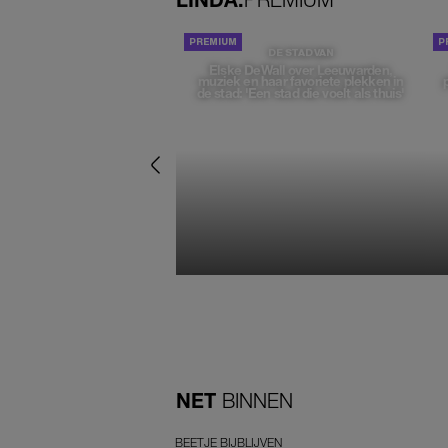
DE STAD VAN
Elske DeWall over Leeuwarden,
muziek en haar favoriete plekken in
de stad: 'Een stad die voelt als thuis'
NET
BINNEN
BEETJE BIJBLIJVEN