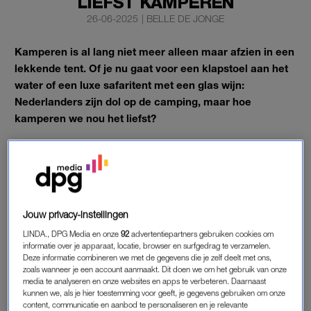
LIEFST KAMPEREN
26-06-2025
|
BELLE DE JONGE
Kamperen is al lang niet meer alleen maar afzien in een
lekkende tent. Of je nu gaat voor een klapstoel aan het
water of een luxe safaritent met een glas wijn:
Nederlanders zijn dol op de camping, maar hoe
kamperen we nou het liefst?
Vacansoleil
deed onderzoek naar hoe we kamperen, wat we
meenemen en welk type kampeerder we zijn.
Jouw privacy-instellingen
KAMPEREN
LINDA., DPG Media en onze
92
advertentiepartners gebruiken cookies om
Kamperen
in eigen land blijft veruit het populairst: 43 procent
informatie over je apparaat, locatie, browser en surfgedrag te verzamelen.
Deze informatie combineren we met de gegevens die je zelf deelt met ons,
van de kampeerders kiest voor een vakantie op Nederlandse
zoals wanneer je een account aanmaakt. Dit doen we om het gebruik van onze
bodem. Vooral niet-werkenden blijven graag dicht bij huis.
media te analyseren en onze websites en apps te verbeteren. Daarnaast
Frankrijk (36 procent) en Duitsland (20 procent) zijn favoriete
kunnen we, als je hier toestemming voor geeft, je gegevens gebruiken om onze
content, communicatie en aanbod te personaliseren en je relevante
bestemmingen net over de grens. Wat de bestemming ook is,