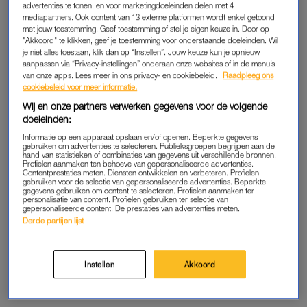
advertenties te tonen, en voor marketingdoeleinden delen met 4
we nemen onze eigen vertrouwde spullen mee. Zo stopt 43
mediapartners. Ook content van 13 externe platformen wordt enkel getoond
met jouw toestemming. Geef toestemming of stel je eigen keuze in. Door op
procent pindakaas, hagelslag of koffie in de kofferbak en
"Akkoord" te klikken, geef je toestemming voor onderstaande doeleinden. Wil
neemt 46 procent gewoon de afwasborstel van thuis mee.
je niet alles toestaan, klik dan op “Instellen”. Jouw keuze kun je opnieuw
aanpassen via “Privacy-instellingen” onderaan onze websites of in de menu’s
van onze apps. Lees meer in ons privacy- en cookiebeleid.
Raadpleeg ons
Comfort wordt steeds belangrijker. Bijna de helft van de
cookiebeleid voor meer informatie.
kampeerders (48 procent) hecht waarde aan privé-sanitair.
Wij en onze partners verwerken gegevens voor de volgende
Eén op de drie neemt voor de zekerheid eigen wc-papier
doeleinden:
mee. Glamping – luxe kamperen in bijvoorbeeld een lodge
Informatie op een apparaat opslaan en/of openen. Beperkte gegevens
tent of safaritent – is in opkomst, vooral bij gezinnen met
gebruiken om advertenties te selecteren. Publieksgroepen begrijpen aan de
hand van statistieken of combinaties van gegevens uit verschillende bronnen.
tieners. Toch blijft de klassieke tent populair onder jongeren,
Profielen aanmaken ten behoeve van gepersonaliseerde advertenties.
Contentprestaties meten. Diensten ontwikkelen en verbeteren. Profielen
terwijl 60-plussers liever kiezen voor de caravan.
gebruiken voor de selectie van gepersonaliseerde advertenties. Beperkte
gegevens gebruiken om content te selecteren. Profielen aanmaken ter
personalisatie van content. Profielen gebruiken ter selectie van
gepersonaliseerde content. De prestaties van advertenties meten.
TWAALF TINTEN CAMPING
Derde partijen lijst
Van de cultuurzoeker tot de hangmatfan: de Nederlandse
kampeerder komt in alle soorten. Vacansoleil onderscheidt
Instellen
Akkoord
twaalf typen. De één gaat elk jaar naar hetzelfde veldje, de
ander reist van plek naar plek op zoek naar avontuur.