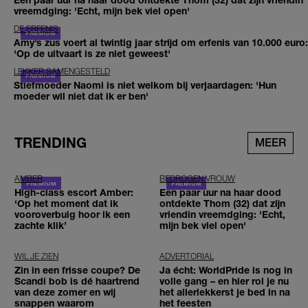
vreemdging: 'Echt, mijn bek viel open'
DE ERFENIS
Amy’s zus voert al twintig jaar strijd om erfenis van 10.000 euro:
'Op de uitvaart is ze niet geweest'
LEKKER SAMENGESTELD
Stiefmoeder Naomi is niet welkom bij verjaardagen: 'Hun
moeder wil niet dat ik er ben'
TRENDING
MEER
AMBER
BEDROGEN VROUW
High-class escort Amber:
Een paar uur na haar dood
‘Op het moment dat ik
ontdekte Thom (32) dat zijn
vooroverbuig hoor ik een
vriendin vreemdging: 'Echt,
zachte klik’
mijn bek viel open'
WIL JE ZIEN
ADVERTORIAL
Zin in een frisse coupe? De
Ja écht: WorldPride is nog in
Scandi bob is dé haartrend
volle gang – en hier rol je nu
van deze zomer en wij
het allerlekkerst je bed in na
snappen waarom
het feesten