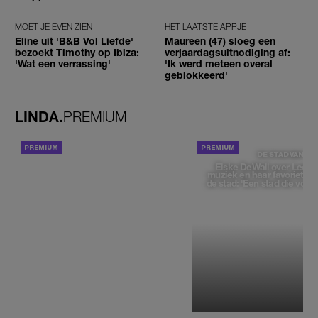
MOET JE EVEN ZIEN
HET LAATSTE APPJE
Eline uit 'B&B Vol Liefde'
Maureen (47) sloeg een
bezoekt Timothy op Ibiza:
verjaardagsuitnodiging af:
'Wat een verrassing'
'Ik werd meteen overal
geblokkeerd'
LINDA.
PREMIUM
ACHTERGROND
DE STAD VAN
Elske DeWall over Leeu
muziek en haar favoriete p
de stad: 'Een stad die voelt 