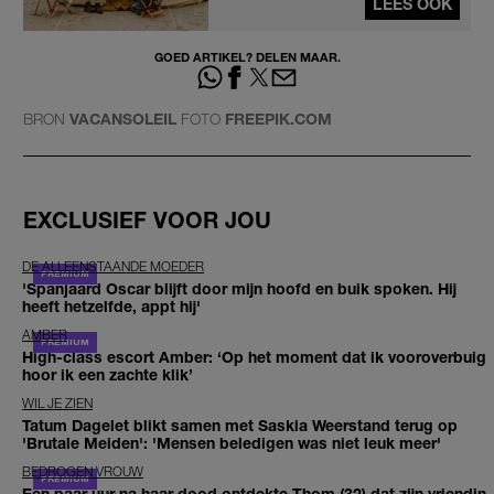
LEES OOK
GOED ARTIKEL? DELEN MAAR.
BRON
VACANSOLEIL
FOTO
FREEPIK.COM
EXCLUSIEF VOOR JOU
DE ALLEENSTAANDE MOEDER
'Spanjaard Oscar blijft door mijn hoofd en buik spoken. Hij
heeft hetzelfde, appt hij'
AMBER
High-class escort Amber: ‘Op het moment dat ik vooroverbuig
hoor ik een zachte klik’
WIL JE ZIEN
Tatum Dagelet blikt samen met Saskia Weerstand terug op
'Brutale Meiden': 'Mensen beledigen was niet leuk meer'
BEDROGEN VROUW
Een paar uur na haar dood ontdekte Thom (32) dat zijn vriendin