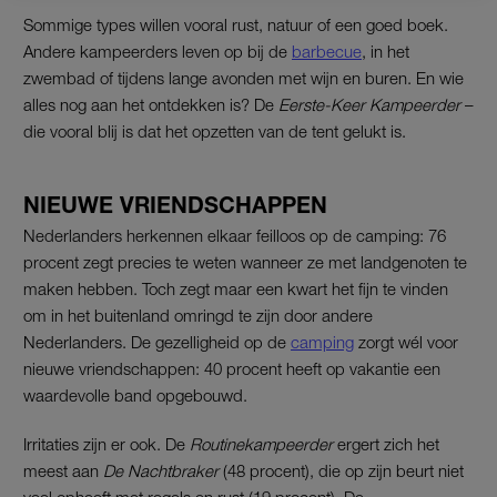
Sommige types willen vooral rust, natuur of een goed boek.
Andere kampeerders leven op bij de
barbecue
, in het
zwembad of tijdens lange avonden met wijn en buren. En wie
alles nog aan het ontdekken is? De
Eerste-Keer Kampeerder
–
die vooral blij is dat het opzetten van de tent gelukt is.
NIEUWE VRIENDSCHAPPEN
Nederlanders herkennen elkaar feilloos op de camping: 76
procent zegt precies te weten wanneer ze met landgenoten te
maken hebben. Toch zegt maar een kwart het fijn te vinden
om in het buitenland omringd te zijn door andere
Nederlanders. De gezelligheid op de
camping
zorgt wél voor
nieuwe vriendschappen: 40 procent heeft op vakantie een
waardevolle band opgebouwd.
Irritaties zijn er ook. De
Routinekampeerder
ergert zich het
meest aan
De Nachtbraker
(48 procent), die op zijn beurt niet
veel opheeft met regels en rust (19 procent). De