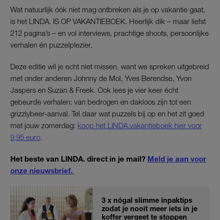
Wat natuurlijk óók niet mag ontbreken als je op vakantie gaat,
is het LINDA. IS OP VAKANTIEBOEK. Heerlijk dik – maar liefst
212 pagina’s – en vol interviews, prachtige shoots, persoonlijke
verhalen én puzzelplezier.
Deze editie wil je echt niet missen, want we spreken uitgebreid
met onder anderen Johnny de Mol, Yves Berendse, Yvon
Jaspers en Suzan & Freek. Ook lees je vier keer écht
gebeurde verhalen: van bedrogen en dakloos zijn tot een
grizzlybeer-aanval. Tel daar wat puzzels bij op en het zit goed
met jouw zomerdag:
koop het LINDA.vakantieboek hier voor
9,95 euro
.
Het beste van LINDA. direct in je mail?
Meld je aan voor
onze nieuwsbrief.
3 x nógal slimme inpaktips
zodat je nooit meer iets in je
koffer vergeet te stoppen