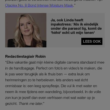
Olaplex No. 8 Bond Intense Moisture Mask
.”
Ja, ook Linda heeft
inpakstress: 'Als ik eindelijk
onder die parasol lig, komt de
'hèhè' echt uit mijn tenen'
LEES OOK
Redactiestagiair Robin
“Elke vakantie gaat mijn kleine digitale camera standaard mee
in de handbagage. Perfect om foto’s en video’s te maken, die
ik pas weer terugkijk als ik thuis ben — extra leuk om
herinneringen zo te herbeleven. Iets anders wat écht
onmisbaar is: een leeg sprayflesje. Die vul ik met water en
neem ik mee tijdens een wandeling, bijvoorbeeld. In de volle
zon kun je jezelf dan even verfrissen met wat water op je
gezicht.
Thank me later
.”