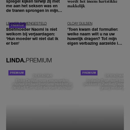
wordt het ineens hartstikke
spiegel kijken terwijl zij met
makkelijk
me aan het seksen was en
de tranen sprongen in mijn
ogen'
LEKKER SAMENGESTELD
OLCAY GULSEN
Stiefmoeder Naomi is niet
'Toen kwam dat formulier:
welkom bij verjaardagen:
welke naam wilt u na uw
'Hun moeder wil niet dat ik
huwelijk dragen? Tot mijn
er ben'
eigen verbazing aarzelde ik
geen moment'
LINDA.
PREMIUM
DE STAD VAN
DE STAD VAN
Elske DeWall over Leeuwarden,
Isabelle Boer deelt haar f
muziek en haar favoriete plekken in
plekken in Zwolle: 'Deze pl
de stad: 'Een stad die voelt als thuis'
graag verborgen'