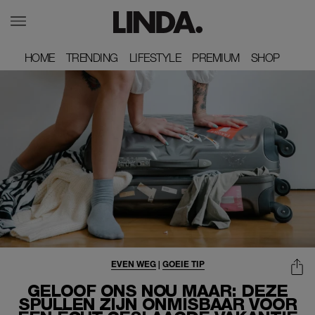
HOME
HOME
TRENDING
TRENDING
LIFESTYLE
LIFESTYLE
PREMIUM
PREMIUM
SHOP
SHOP
EVEN WEG
|
GOEIE TIP
GELOOF ONS NOU MAAR: DEZE
SPULLEN ZIJN ONMISBAAR VOOR