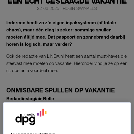
EEN ÉCHT GESLAAGDE VAKANTIE
22-06-2025
|
ROBIN SWINKELS
Iedereen heeft zo z’n eigen inpaksysteem (of totale
chaos), maar één ding is zeker: sommige spullen
moeten áltijd mee. Dat paspoort en zonnebrand daarbij
horen is logisch, maar verder?
Ook de redactie van LINDA.nl heeft een aantal must-haves die
steevast mee moeten op vakantie. Hieronder vind je ze op een
rij: doe er je voordeel mee.
ONMISBARE SPULLEN OP VAKANTIE
Redactiestagiair Belle
“
Ik neem altijd een natuurlijke olie mee op vakantie, in een
klein flesje. Ik gebruik het dan als make-upremover, tegen
droge plekjes, haarolie of nagelriemolie. En soms meng ik het
met bodylotion, dat zorgt voor mooie glanzende benen onder