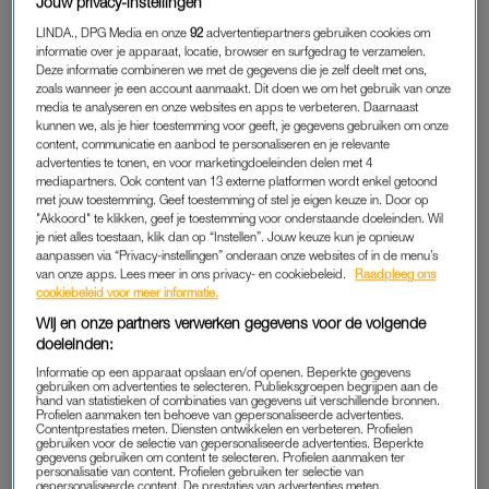
je jurkje. Omdat het zo multifunctioneel is, scheelt het
Jouw privacy-instellingen
sjouwwerk.”
LINDA., DPG Media en onze
92
advertentiepartners gebruiken cookies om
informatie over je apparaat, locatie, browser en surfgedrag te verzamelen.
Deze informatie combineren we met de gegevens die je zelf deelt met ons,
Redacteur Ellen
zoals wanneer je een account aanmaakt. Dit doen we om het gebruik van onze
“In de categorie ‘praktisch’ ga ik echt niet weg zonder
media te analyseren en onze websites en apps te verbeteren. Daarnaast
blarenpleisters (die geweldige sandaaltjes gaan toch snijden
kunnen we, als je hier toestemming voor geeft, je gegevens gebruiken om onze
content, communicatie en aanbod te personaliseren en je relevante
als je de zoveelste heuvel op of af loopt) en een katoenen
advertenties te tonen, en voor marketingdoeleinden delen met 4
broekje dat ik onder m’n jurken kan dragen. Schaafwonden
mediapartners. Ook content van 13 externe platformen wordt enkel getoond
met jouw toestemming. Geef toestemming of stel je eigen keuze in. Door op
op m’n dijen? Nee, dank u. Verder pak ik steevast m’n
"Akkoord" te klikken, geef je toestemming voor onderstaande doeleinden. Wil
favoriete Prada-zonnebril in, net als een powerbank.”
je niet alles toestaan, klik dan op “Instellen”. Jouw keuze kun je opnieuw
aanpassen via “Privacy-instellingen” onderaan onze websites of in de menu’s
van onze apps. Lees meer in ons privacy- en cookiebeleid.
Raadpleeg ons
Redacteur Maartje
cookiebeleid voor meer informatie.
“Op
warme bestemmingen
is een waaier echt onmisbaar. Ik
Wij en onze partners verwerken gegevens voor de volgende
stop er standaard een in mijn koffer, zodat ik niet halsoverkop
doeleinden:
naar een souvenirwinkeltje hoef. Ook neem ik altijd een
Informatie op een apparaat opslaan en/of openen. Beperkte gegevens
zonnebrandstift mee. Je lippen vergeet je vaak in te smeren,
gebruiken om advertenties te selecteren. Publieksgroepen begrijpen aan de
hand van statistieken of combinaties van gegevens uit verschillende bronnen.
maar met deze in je tas ben je safe.”
Profielen aanmaken ten behoeve van gepersonaliseerde advertenties.
Contentprestaties meten. Diensten ontwikkelen en verbeteren. Profielen
gebruiken voor de selectie van gepersonaliseerde advertenties. Beperkte
gegevens gebruiken om content te selecteren. Profielen aanmaken ter
personalisatie van content. Profielen gebruiken ter selectie van
Vouwen maar: met deze
gepersonaliseerde content. De prestaties van advertenties meten.