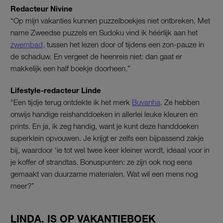
Redacteur Nivine
“Op mijn vakanties kunnen puzzelboekjes niet ontbreken. Met
name Zweedse puzzels en Sudoku vind ik héérlijk aan het
zwembad,
tussen het lezen door of tijdens een zon-pauze in
de schaduw. En vergeet de heenreis niet: dan gaat er
makkelijk een half boekje doorheen.”
Lifestyle-redacteur Linde
“Een tijdje terug ontdekte ik het merk
Buvanha
. Ze hebben
onwijs handige reishanddoeken in allerlei leuke kleuren en
prints. En ja, ik zeg handig, want je kunt deze handdoeken
superklein opvouwen. Je krijgt er zelfs een bijpassend zakje
bij, waardoor ‘ie tot wel twee keer kleiner wordt, ideaal voor in
je koffer of strandtas. Bonuspunten: ze zijn ook nog eens
gemaakt van duurzame materialen. Wat wil een mens nog
meer?”
LINDA. IS OP VAKANTIEBOEK