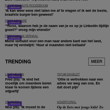
FLOOR BAKHUYS ROOZEBOOM
'Ik kan weer eens niet laten me af te vragen of ik wel de beste,
braafste burger ben geweest'
ROOS MOGGRÉ
'"Roos, waarom heb je de naam van je ex op je LinkedIn-tijdlijn
gezet?" vroeg mijn vriendin'
PERSOONLIJK VERHAAL
Merel verhuist voor een man naar andere kant van het land,
maar hij verdwijnt: 'Huur al maanden niet betaald'
TRENDING
MEER
LIEVE HELEEN
TATUM DAGELET
Fred (55): 'Ik vind het
'Ollie is vertrokken naar een
moeilijk om meerdere keren
adres ver weg van ons. En
klaar te komen tijdens een
dat doet pijn’
vrijpartij'
VRIJPARTIJ
ADVERTORIAL
Op de fiets met jonge kids? Zo
Noa (26): 'Ik moest in de