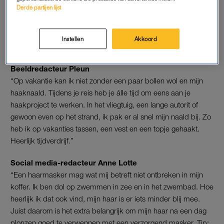
inpaktips neem je gewoon je
Derde partijen lijst
hele huishouden mee
LEES OOK
Instellen
Akkoord
Beeldredacteur Pleun
“Op vakantie kan ik niet zonder een paar bollen wol en mijn
haaknaald. Tijdens je reis heb je álle tijd om eens aan je
haakproject te werken. In het vliegtuig, een lange autorit of
gewoon even op het strand, ik pak er al snel mijn naald bij. Zo
heb ik op vakanties tassen, een vest en een topje gehaakt.
Heerlijk tijdverdrijf.”
Social media-redacteur Anne Lotte
“Een haarmasker mag wat mij betreft niet ontbreken in mijn
koffer. Ik ben dol op zwemmen in zee en in het zwembad. Hoe
heerlijk ik dat ook vind, mijn haar is er iets minder blij mee.
Juist daarom is het extra belangrijk om mijn haar na een dag
plonzen goed te verwennen met een verzorgend masker. Tip: