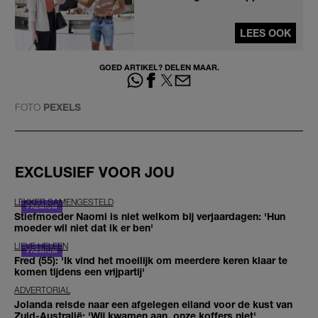
LEES OOK
GOED ARTIKEL? DELEN MAAR.
FOTO
PEXELS
EXCLUSIEF VOOR JOU
LEKKER SAMENGESTELD
Stiefmoeder Naomi is niet welkom bij verjaardagen: 'Hun
moeder wil niet dat ik er ben'
LIEVE HELEEN
Fred (55): 'Ik vind het moeilijk om meerdere keren klaar te
komen tijdens een vrijpartij'
ADVERTORIAL
Jolanda reisde naar een afgelegen eiland voor de kust van
Zuid-Australië: 'Wij kwamen aan, onze koffers niet'