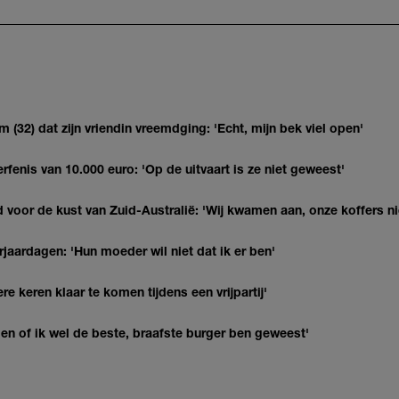
(32) dat zijn vriendin vreemdging: 'Echt, mijn bek viel open'
erfenis van 10.000 euro: 'Op de uitvaart is ze niet geweest'
 voor de kust van Zuid-Australië: 'Wij kwamen aan, onze koffers ni
jaardagen: 'Hun moeder wil niet dat ik er ben'
re keren klaar te komen tijdens een vrijpartij'
agen of ik wel de beste, braafste burger ben geweest'