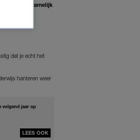
gen heb jij namelijk
ig dat je echt het
nderwijs hanteren weer
 volgend jaar op
LEES OOK