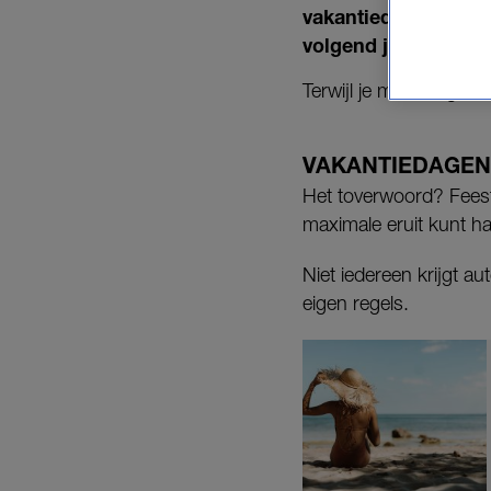
vakantiedagen voor d
volgend jaar ruim ze
Terwijl je maar negenti
VAKANTIEDAGEN 
Het toverwoord? Feest
maximale eruit kunt ha
Niet iedereen krijgt a
eigen regels.