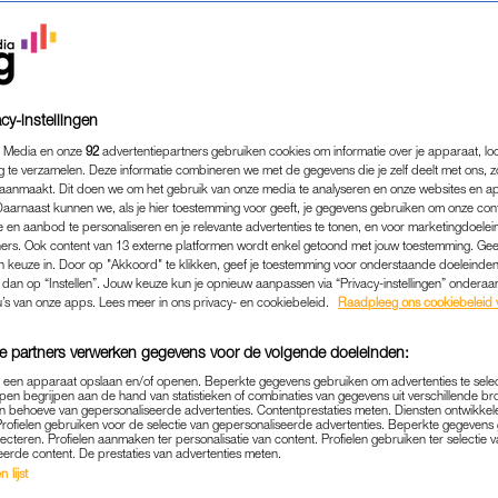
cy-instellingen
 Media en onze
92
advertentiepartners gebruiken cookies om informatie over je apparaat, lo
g te verzamelen. Deze informatie combineren we met de gegevens die je zelf deelt met ons, z
aanmaakt. Dit doen we om het gebruik van onze media te analyseren en onze websites en a
Daarnaast kunnen we, als je hier toestemming voor geeft, je gegevens gebruiken om onze con
 en aanbod te personaliseren en je relevante advertenties te tonen, en voor marketingdoele
ers. Ook content van 13 externe platformen wordt enkel getoond met jouw toestemming. Ge
gen keuze in. Door op "Akkoord" te klikken, geef je toestemming voor onderstaande doeleinden. 
k dan op “Instellen”. Jouw keuze kun je opnieuw aanpassen via “Privacy-instellingen” ondera
EVEN WEG
|
GOED OM TE WETEN
u’s van onze apps. Lees meer in ons privacy- en cookiebeleid.
Raadpleeg ons cookiebeleid 
VRAGEN: ZO SCOOR JE IN 
e partners verwerken gegevens voor de volgende doeleinden:
 47 DAGEN VRIJ MET SLE
p een apparaat opslaan en/of openen. Beperkte gegevens gebruiken om advertenties te sele
VAKANTIEDAGEN
pen begrijpen aan de hand van statistieken of combinaties van gegevens uit verschillende br
 behoeve van gepersonaliseerde advertenties. Contentprestaties meten. Diensten ontwikkel
Profielen gebruiken voor de selectie van gepersonaliseerde advertenties. Beperkte gegeven
02-01-2026
|
LINDA.
lecteren. Profielen aanmaken ter personalisatie van content. Profielen gebruiken ter selectie 
eerde content. De prestaties van advertenties meten.
 lijst
aan de start zitten van 2026, is dit wél een mooi mo