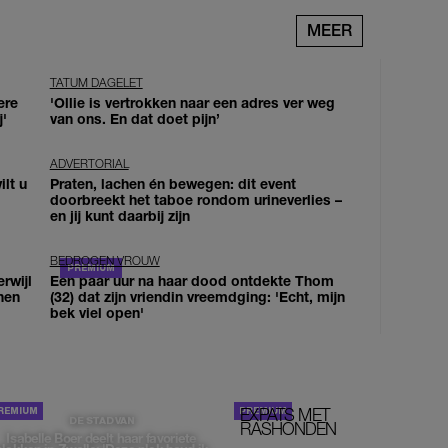
MEER
TATUM DAGELET
ere
'Ollie is vertrokken naar een adres ver weg
j'
van ons. En dat doet pijn’
ADVERTORIAL
lt u
Praten, lachen én bewegen: dit event
doorbreekt het taboe rondom urineverlies –
en jij kunt daarbij zijn
BEDROGEN VROUW
erwijl
Een paar uur na haar dood ontdekte Thom
nen
(32) dat zijn vriendin vreemdging: 'Echt, mijn
bek viel open'
EXPATS MET
STOM!
DE STAD VAN
RASHONDEN
Isabelle Boer deelt haar favoriete