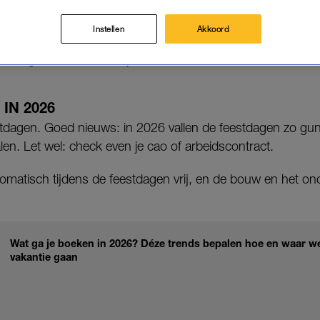
it jaar te plannen. Met een beetje strategisch aanvra
s weken vrij.
Instellen
Akkoord
en dagen inlevert, hoe fijn.
IN 2026
dagen. Goed nieuws: in 2026 vallen de feestdagen zo gunst
len. Let wel: check even je cao of arbeidscontract.
utomatisch tijdens de feestdagen vrij, en de bouw en het o
Wat ga je boeken in 2026? Déze trends bepalen hoe en waar we
vakantie gaan