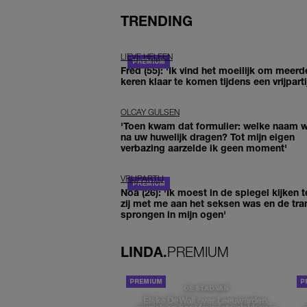
TRENDING
LIEVE HELEEN
Fred (55): 'Ik vind het moeilijk om meerd
keren klaar te komen tijdens een vrijparti
OLCAY GULSEN
'Toen kwam dat formulier: welke naam wi
na uw huwelijk dragen? Tot mijn eigen
verbazing aarzelde ik geen moment'
VRIJPARTIJ
Noa (26): 'Ik moest in de spiegel kijken t
zij met me aan het seksen was en de tra
sprongen in mijn ogen'
LINDA.
PREMIUM
DE STAD VAN
Elske DeWall over Leeuwarden,