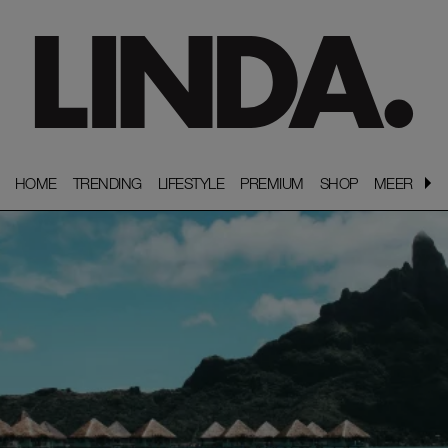
HOME
HOME
TRENDING
TRENDING
LIFESTYLE
LIFESTYLE
PREMIUM
PREMIUM
SHOP
SHOP
MEER
MEER