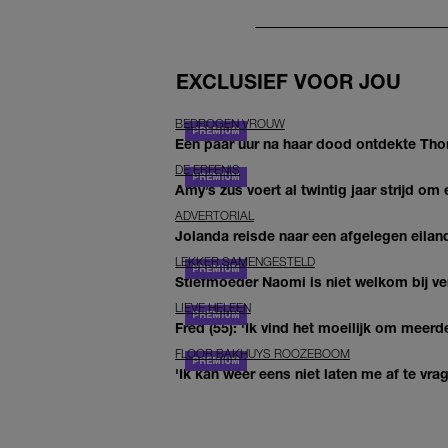
EXCLUSIEF VOOR JOU
BEDROGEN VROUW
Een paar uur na haar dood ontdekte Thom 
DE ERFENIS
Amy’s zus voert al twintig jaar strijd om 
ADVERTORIAL
Jolanda reisde naar een afgelegen eiland
LEKKER SAMENGESTELD
Stiefmoeder Naomi is niet welkom bij ver
LIEVE HELEEN
Fred (55): 'Ik vind het moeilijk om meerde
FLOOR BAKHUYS ROOZEBOOM
'Ik kan weer eens niet laten me af te vr