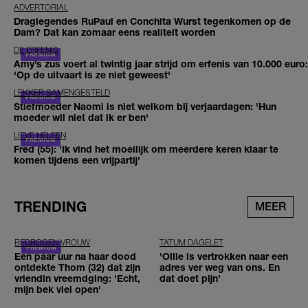
ADVERTORIAL
Draglegendes RuPaul en Conchita Wurst tegenkomen op de
Dam? Dat kan zomaar eens realiteit worden
DE ERFENIS
Amy’s zus voert al twintig jaar strijd om erfenis van 10.000 euro:
'Op de uitvaart is ze niet geweest'
LEKKER SAMENGESTELD
Stiefmoeder Naomi is niet welkom bij verjaardagen: 'Hun
moeder wil niet dat ik er ben'
LIEVE HELEEN
Fred (55): 'Ik vind het moeilijk om meerdere keren klaar te
komen tijdens een vrijpartij'
TRENDING
MEER
BEDROGEN VROUW
TATUM DAGELET
Een paar uur na haar dood
'Ollie is vertrokken naar een
ontdekte Thom (32) dat zijn
adres ver weg van ons. En
vriendin vreemdging: 'Echt,
dat doet pijn’
mijn bek viel open'