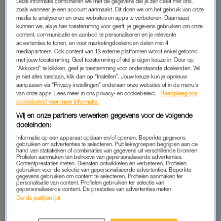
Deze informatie combineren we met de gegevens die je zelf deelt met ons,
gras de beste kans om droogte en hitte te overleven zonder
zoals wanneer je een account aanmaakt. Dit doen we om het gebruik van onze
media te analyseren en onze websites en apps te verbeteren. Daarnaast
dat het helemaal verdroogt of doorgroeit tot een jungle.
kunnen we, als je hier toestemming voor geeft, je gegevens gebruiken om onze
content, communicatie en aanbod te personaliseren en je relevante
Overigens is paniek niet nodig bij wat bruin gras; een gezonde
advertenties te tonen, en voor marketingdoeleinden delen met 4
mediapartners. Ook content van 13 externe platformen wordt enkel getoond
grasmat heeft een goed wortelstelsel om er weer helemaal
met jouw toestemming. Geef toestemming of stel je eigen keuze in. Door op
bovenop te komen.
"Akkoord" te klikken, geef je toestemming voor onderstaande doeleinden. Wil
je niet alles toestaan, klik dan op “Instellen”. Jouw keuze kun je opnieuw
aanpassen via “Privacy-instellingen” onderaan onze websites of in de menu’s
van onze apps. Lees meer in ons privacy- en cookiebeleid.
Raadpleeg ons
WATER LANGER VASTHOUDEN
cookiebeleid voor meer informatie.
Wanneer je planten hebt die regelmatig water nodig hebben,
Wij en onze partners verwerken gegevens voor de volgende
kun je kijken hoe je de bodem langer vochtig kunt houden.
doeleinden:
Informatie op een apparaat opslaan en/of openen. Beperkte gegevens
Een ola is een ondergrondse waterpot van (meestal)
terracotta
.
gebruiken om advertenties te selecteren. Publieksgroepen begrijpen aan de
hand van statistieken of combinaties van gegevens uit verschillende bronnen.
Je vult ‘m met water en plaatst hem in de grond. Het water
Profielen aanmaken ten behoeve van gepersonaliseerde advertenties.
Contentprestaties meten. Diensten ontwikkelen en verbeteren. Profielen
sijpelt langzaam door de wanden van de pot heen, precies op
gebruiken voor de selectie van gepersonaliseerde advertenties. Beperkte
gegevens gebruiken om content te selecteren. Profielen aanmaken ter
het moment dat de omringende grond droog wordt. Ik heb er
personalisatie van content. Profielen gebruiken ter selectie van
gepersonaliseerde content. De prestaties van advertenties meten.
zelf één bij de kerstroos staan, die op een plekje met halfzon
Derde partijen lijst
staat.