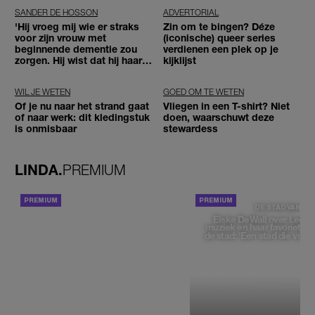
SANDER DE HOSSON
ADVERTORIAL
'Hij vroeg mij wie er straks
Zin om te bingen? Déze
voor zijn vrouw met
(iconische) queer series
beginnende dementie zou
verdienen een plek op je
zorgen. Hij wist dat hij haar
kijklijst
zou moeten loslaten'
WIL JE WETEN
GOED OM TE WETEN
Of je nu naar het strand gaat
Vliegen in een T-shirt? Niet
of naar werk: dit kledingstuk
doen, waarschuwt deze
is onmisbaar
stewardess
LINDA.
PREMIUM
ACHTERGROND
DE STAD VAN
Elske DeWall over Leeu
muziek en haar favoriete p
de stad: 'Een stad die voelt 