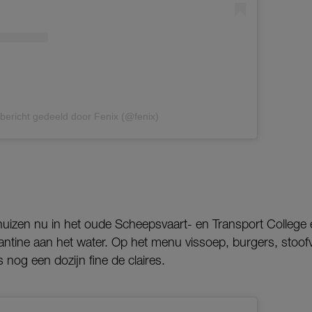
bericht gedeeld door Fenix (@fenix)
 huizen nu in het oude Scheepsvaart- en Transport College 
ntine aan het water. Op het menu vissoep, burgers, stoofv
nog een dozijn fine de claires.