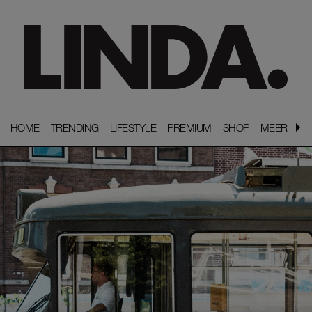
HOME
HOME
TRENDING
TRENDING
LIFESTYLE
LIFESTYLE
PREMIUM
PREMIUM
SHOP
SHOP
MEER
MEER