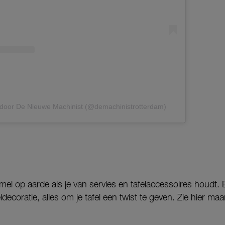
 door De Nieuwe Machinist (@demachinistrotterdam)
el op aarde als je van servies en tafelaccessoires houdt.
ldecoratie, alles om je tafel een twist te geven. Zie hier m