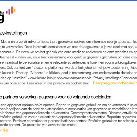
cy-instellingen
 Media en onze
92
advertentiepartners gebruiken cookies om informatie over je apparaat, lo
g te verzamelen. Deze informatie combineren we met de gegevens die je zelf deelt met ons, z
aanmaakt. Dit doen we om het gebruik van onze media te analyseren en onze websites en a
Daarnaast kunnen we, als je hier toestemming voor geeft, je gegevens gebruiken om onze con
 en aanbod te personaliseren en je relevante advertenties te tonen, en voor marketingdoele
ers. Ook content van 13 externe platformen wordt enkel getoond met jouw toestemming. Ge
gen keuze in. Door op "Akkoord" te klikken, geef je toestemming voor onderstaande doeleinden. 
EVEN WEG
|
EROPUIT
k dan op “Instellen”. Jouw keuze kun je opnieuw aanpassen via “Privacy-instellingen” ondera
TE TIPS VOOR EEN DAG Ó
u’s van onze apps. Lees meer in ons privacy- en cookiebeleid.
Raadpleeg ons cookiebeleid 
AM: 'ZIE HIER MAAR EEN
e partners verwerken gegevens voor de volgende doeleinden:
VULDE TAS TE VERTREKK
p een apparaat opslaan en/of openen. Beperkte gegevens gebruiken om advertenties te sele
pen begrijpen aan de hand van statistieken of combinaties van gegevens uit verschillende br
16-04-2026
|
LINDA.
 behoeve van gepersonaliseerde advertenties. Contentprestaties meten. Diensten ontwikkel
Profielen gebruiken voor de selectie van gepersonaliseerde advertenties. Beperkte gegeven
lecteren. Profielen aanmaken ter personalisatie van content. Profielen gebruiken ter selectie 
eerde content. De prestaties van advertenties meten.
 Rotterdam achter de rug, keert de rust langzaam ter
 lijst
juist nú in te zoomen op alles wat Rotterdam zo le