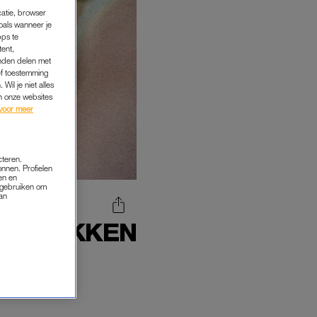
catie, browser
oals wanneer je
pps te
tent,
inden delen met
ef toestemming
Wil je niet alles
an onze websites
voor meer
cteren.
onnen. Profielen
en en
s gebruiken om
van
TE PLEKKEN
TOT