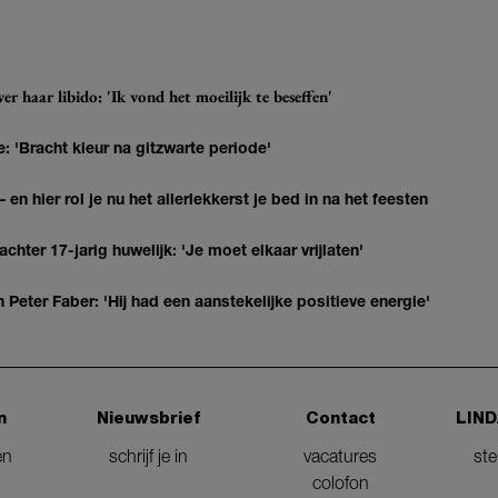
r haar libido: 'Ik vond het moeilijk te beseffen'
: 'Bracht kleur na gitzwarte periode'
 en hier rol je nu het allerlekkerst je bed in na het feesten
hter 17-jarig huwelijk: 'Je moet elkaar vrijlaten'
Peter Faber: 'Hij had een aanstekelijke positieve energie'
n
Nieuwsbrief
Contact
LIND
en
schrijf je in
vacatures
st
colofon