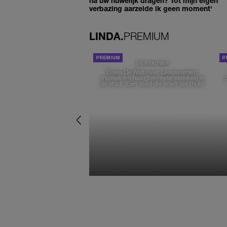
na uw huwelijk dragen? Tot mijn eigen
verbazing aarzelde ik geen moment'
LINDA.
PREMIUM
DE STAD VAN
Elske DeWall over Leeuwarden,
muziek en haar favoriete plekken in
de stad: 'Een stad die voelt als thuis'