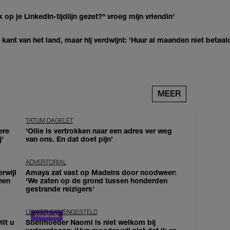
op je LinkedIn-tijdlijn gezet?" vroeg mijn vriendin'
kant van het land, maar hij verdwijnt: 'Huur al maanden niet betaal
MEER
TATUM DAGELET
ere
'Ollie is vertrokken naar een adres ver weg
j'
van ons. En dat doet pijn’
ADVERTORIAL
erwijl
Amaya zat vast op Madeira door noodweer:
nen
'We zaten op de grond tussen honderden
gestrande reizigers'
LEKKER SAMENGESTELD
lt u
Stiefmoeder Naomi is niet welkom bij