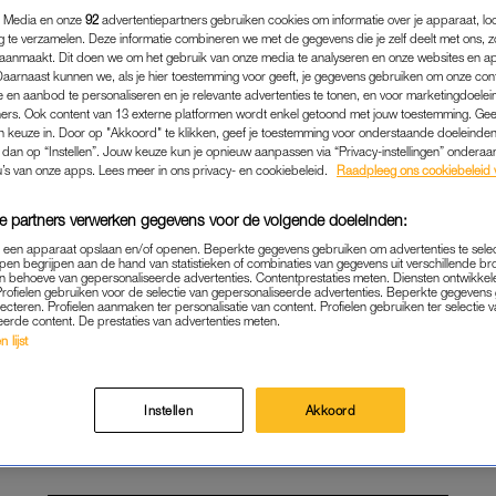
 Media en onze
92
advertentiepartners gebruiken cookies om informatie over je apparaat, lo
g te verzamelen. Deze informatie combineren we met de gegevens die je zelf deelt met ons, z
aanmaakt. Dit doen we om het gebruik van onze media te analyseren en onze websites en a
Daarnaast kunnen we, als je hier toestemming voor geeft, je gegevens gebruiken om onze con
 en aanbod te personaliseren en je relevante advertenties te tonen, en voor marketingdoele
ers. Ook content van 13 externe platformen wordt enkel getoond met jouw toestemming. Ge
gen keuze in. Door op "Akkoord" te klikken, geef je toestemming voor onderstaande doeleinden. 
k dan op “Instellen”. Jouw keuze kun je opnieuw aanpassen via “Privacy-instellingen” ondera
u’s van onze apps. Lees meer in ons privacy- en cookiebeleid.
Raadpleeg ons cookiebeleid 
e partners verwerken gegevens voor de volgende doeleinden:
p een apparaat opslaan en/of openen. Beperkte gegevens gebruiken om advertenties te sele
pen begrijpen aan de hand van statistieken of combinaties van gegevens uit verschillende br
 behoeve van gepersonaliseerde advertenties. Contentprestaties meten. Diensten ontwikkel
Profielen gebruiken voor de selectie van gepersonaliseerde advertenties. Beperkte gegeven
lecteren. Profielen aanmaken ter personalisatie van content. Profielen gebruiken ter selectie 
EVEN WEG
|
DE STAD VAN
eerde content. De prestaties van advertenties meten.
 lijst
HANNAH MAE'S FAVORIE
 EMMEN: VAN STAMKROEG 
WANDELROUTE
Instellen
Akkoord
22-11-2025
|
LINDE VERHULST