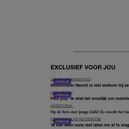
EXCLUSIEF VOOR JOU
LEKKER SAMENGESTELD
Stiefmoeder Naomi is niet welkom bij ver
LIEVE HELEEN
Fred (55): 'Ik vind het moeilijk om meerde
ADVERTORIAL
Op de fiets met jonge kids? Zo wordt het in
FLOOR BAKHUYS ROOZEBOOM
'Ik kan weer eens niet laten me af te vr