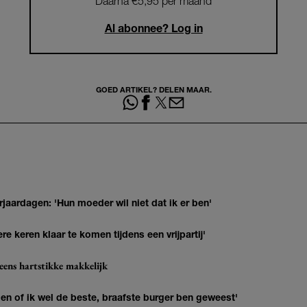
Daarna €5,95 per maand
Al abonnee? Log in
GOED ARTIKEL? DELEN MAAR.
jaardagen: 'Hun moeder wil niet dat ik er ben'
re keren klaar te komen tijdens een vrijpartij'
eens hartstikke makkelijk
agen of ik wel de beste, braafste burger ben geweest'