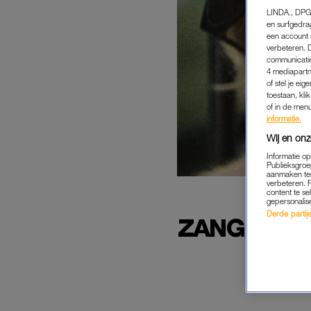
LINDA., DPG
en surfgedra
een account 
verbeteren. 
communicatie
4 mediapartn
of stel je ei
toestaan, kli
of in de men
informatie.
Wij en onz
Informatie o
Publieksgroe
aanmaken ten
verbeteren. 
content te se
gepersonalis
Derde partijen
ZANGERES 
IN