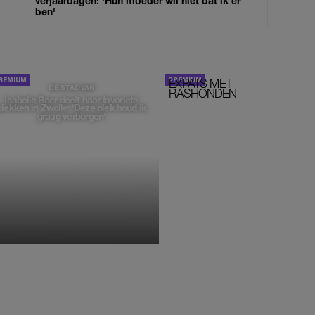
verjaardagen: 'Hun moeder wil niet dat ik er
ben'
EXPATS MET
STOM!
DE STAD VAN
RASHONDEN
Isabelle Boer deelt haar favoriete
plekken in Zwolle: 'Deze plek houd ik
graag verborgen'
MONIQUE KLEMANN