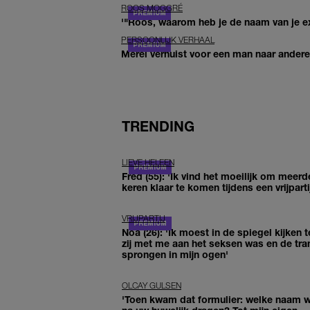
ROOS MOGGRÉ
'"Roos, waarom heb je de naam van je ex 
PERSOONLIJK VERHAAL
Merel verhuist voor een man naar andere 
TRENDING
LIEVE HELEEN
Fred (55): 'Ik vind het moeilijk om meerd
keren klaar te komen tijdens een vrijparti
VRIJPARTIJ
Noa (26): 'Ik moest in de spiegel kijken t
zij met me aan het seksen was en de tra
sprongen in mijn ogen'
OLCAY GULSEN
'Toen kwam dat formulier: welke naam wi