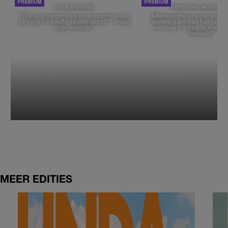
ROOS MOGGRÉ
PERSOONLIJK VERHAA
'"Roos, waarom heb je de naam van je
Merel verhuist voor een 
ex op je LinkedIn-tijdlijn gezet?" vroeg
andere kant van het land, 
mijn vriendin'
verdwijnt: 'Huur al maand
betaald'
MEER EDITIES