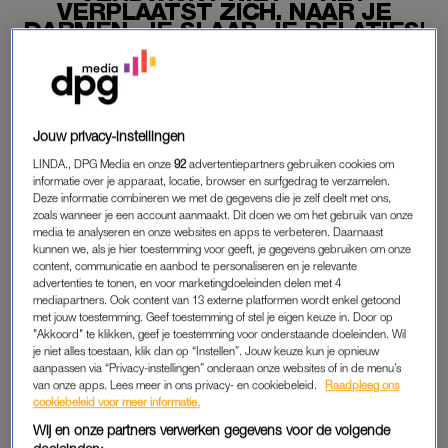
VERPLAATST ZICH. NAAR JE
DARMEN, JE SLAAP, JE RELATIES'
08-07-2025
|
NAZMIYE ORAL
PREMIUM
Jouw privacy-instellingen
LEES VERDER MET
LINDA., DPG Media en onze
92
advertentiepartners gebruiken cookies om
informatie over je apparaat, locatie, browser en surfgedrag te verzamelen.
PREMIUM
Deze informatie combineren we met de gegevens die je zelf deelt met ons,
zoals wanneer je een account aanmaakt. Dit doen we om het gebruik van onze
media te analyseren en onze websites en apps te verbeteren. Daarnaast
kunnen we, als je hier toestemming voor geeft, je gegevens gebruiken om onze
Krijg onbeperkt toegang tot alle
content, communicatie en aanbod te personaliseren en je relevante
artikelen
advertenties te tonen, en voor marketingdoeleinden delen met 4
mediapartners. Ook content van 13 externe platformen wordt enkel getoond
met jouw toestemming. Geef toestemming of stel je eigen keuze in. Door op
Lees LINDA.magazine online
"Akkoord" te klikken, geef je toestemming voor onderstaande doeleinden. Wil
je niet alles toestaan, klik dan op “Instellen”. Jouw keuze kun je opnieuw
Geniet van te gekke winacties en
aanpassen via “Privacy-instellingen” onderaan onze websites of in de menu’s
lekkere puzzels
van onze apps. Lees meer in ons privacy- en cookiebeleid.
Raadpleeg ons
cookiebeleid voor meer informatie.
Maandelijks opzegbaar
Wij en onze partners verwerken gegevens voor de volgende