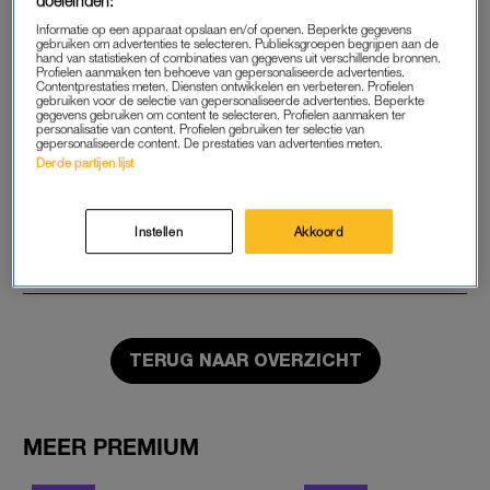
doeleinden:
Informatie op een apparaat opslaan en/of openen. Beperkte gegevens
gebruiken om advertenties te selecteren. Publieksgroepen begrijpen aan de
START GRATIS MAAND
hand van statistieken of combinaties van gegevens uit verschillende bronnen.
Profielen aanmaken ten behoeve van gepersonaliseerde advertenties.
Contentprestaties meten. Diensten ontwikkelen en verbeteren. Profielen
Daarna €5,95 per maand
gebruiken voor de selectie van gepersonaliseerde advertenties. Beperkte
gegevens gebruiken om content te selecteren. Profielen aanmaken ter
personalisatie van content. Profielen gebruiken ter selectie van
Al abonnee? Log in
gepersonaliseerde content. De prestaties van advertenties meten.
Derde partijen lijst
Instellen
Akkoord
GOED ARTIKEL? DELEN MAAR.
TERUG NAAR OVERZICHT
MEER PREMIUM