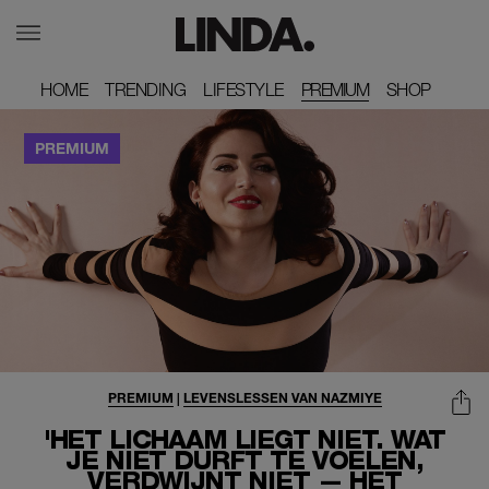
HOME
HOME
TRENDING
TRENDING
LIFESTYLE
LIFESTYLE
PREMIUM
SHOP
SHOP
PREMIUM
|
LEVENSLESSEN VAN NAZMIYE
'HET LICHAAM LIEGT NIET. WAT
JE NIET DURFT TE VOELEN,
VERDWIJNT NIET — HET