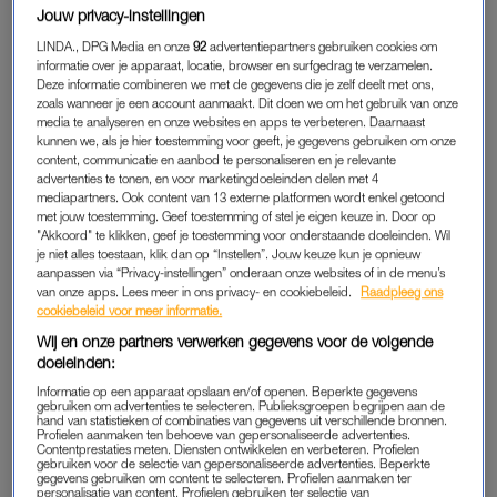
YARA EN JOOP
Jouw privacy-instellingen
Toen Yara ruim een halfjaar geleden in een nieuwe stad kwam
LINDA., DPG Media en onze
92
advertentiepartners gebruiken cookies om
wonen, besloot ze zich aan te melden als maatje. “Ik zat ver
informatie over je apparaat, locatie, browser en surfgedrag te verzamelen.
Deze informatie combineren we met de gegevens die je zelf deelt met ons,
weg van mijn eigen familie en van mijn eigen oma. Ik had tijd
zoals wanneer je een account aanmaakt. Dit doen we om het gebruik van onze
over en vind het geweldig om met andere mensen te zijn, dus
media te analyseren en onze websites en apps te verbeteren. Daarnaast
kunnen we, als je hier toestemming voor geeft, je gegevens gebruiken om onze
dacht: waarom niet?”
content, communicatie en aanbod te personaliseren en je relevante
advertenties te tonen, en voor marketingdoeleinden delen met 4
Ze wordt gematcht met Joop. “Jaren geleden ben ik mijn
mediapartners. Ook content van 13 externe platformen wordt enkel getoond
met jouw toestemming. Geef toestemming of stel je eigen keuze in. Door op
vrouw verloren. Alleen ga ik haast nergens heen. Ik sloot me
"Akkoord" te klikken, geef je toestemming voor onderstaande doeleinden. Wil
helemaal af”, vertelt Joop. “Ik was een hele tijd
eenzaam
, dat
je niet alles toestaan, klik dan op “Instellen”. Jouw keuze kun je opnieuw
aanpassen via “Privacy-instellingen” onderaan onze websites of in de menu’s
ben ik nu nog, maar ik heb nu afleiding en doe weer leuke
van onze apps. Lees meer in ons privacy- en cookiebeleid.
Raadpleeg ons
dingen.”
cookiebeleid voor meer informatie.
Wij en onze partners verwerken gegevens voor de volgende
doeleinden:
MUZIEK EN CONCERTEN
Informatie op een apparaat opslaan en/of openen. Beperkte gegevens
De twee hebben gelijk een klik.
Muziek
vormt de leidraad in
gebruiken om advertenties te selecteren. Publieksgroepen begrijpen aan de
hand van statistieken of combinaties van gegevens uit verschillende bronnen.
hun vriendschap. “Joop houdt van muziek, als ik hier kom
Profielen aanmaken ten behoeve van gepersonaliseerde advertenties.
Contentprestaties meten. Diensten ontwikkelen en verbeteren. Profielen
staat er altijd muziek op. Elke week leer ik weer iets nieuws
gebruiken voor de selectie van gepersonaliseerde advertenties. Beperkte
gegevens gebruiken om content te selecteren. Profielen aanmaken ter
over muziek van Joop.” Het is zijn grootste hobby. “Muziek
personalisatie van content. Profielen gebruiken ter selectie van