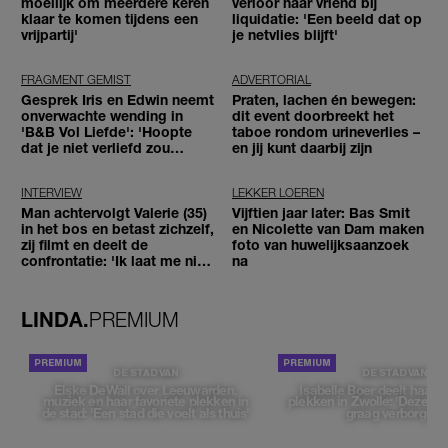
moeilijk om meerdere keren
verloor haar vriend bij
klaar te komen tijdens een
liquidatie: 'Een beeld dat op
vrijpartij'
je netvlies blijft'
FRAGMENT GEMIST
ADVERTORIAL
Gesprek Iris en Edwin neemt
Praten, lachen én bewegen:
onverwachte wending in
dit event doorbreekt het
'B&B Vol Liefde': 'Hoopte
taboe rondom urineverlies –
dat je niet verliefd zou
en jij kunt daarbij zijn
worden'
INTERVIEW
LEKKER LOEREN
Man achtervolgt Valerie (35)
Vijftien jaar later: Bas Smit
in het bos en betast zichzelf,
en Nicolette van Dam maken
zij filmt en deelt de
foto van huwelijksaanzoek
confrontatie: 'Ik laat me niet
na
tegenhouden'
LINDA.
PREMIUM
DE STAD VAN
DE STAD VAN
Elske DeWall over Leeuwarden,
Isabelle Boer deelt haar f
muziek en haar favoriete plekken in
plekken in Zwolle: 'Deze pl
de stad: 'Een stad die voelt als thuis'
graag verborgen'