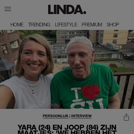
HOME
HOME
TRENDING
TRENDING
LIFESTYLE
LIFESTYLE
PREMIUM
PREMIUM
SHOP
SHOP
PERSOONLIJK
|
INTERVIEW
YARA (24) EN JOOP (84) ZIJN
MAATJES: 'WE HEBBEN HET