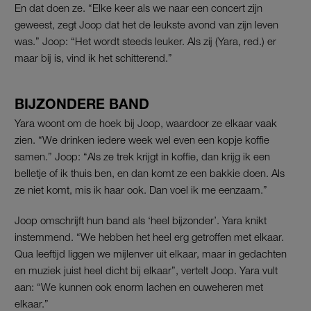
En dat doen ze. “Elke keer als we naar een concert zijn
geweest, zegt Joop dat het de leukste avond van zijn leven
was.” Joop: “Het wordt steeds leuker. Als zij (Yara, red.) er
maar bij is, vind ik het schitterend.”
BIJZONDERE BAND
Yara woont om de hoek bij Joop, waardoor ze elkaar vaak
zien. “We drinken iedere week wel even een kopje koffie
samen.” Joop: “Als ze trek krijgt in koffie, dan krijg ik een
belletje of ik thuis ben, en dan komt ze een bakkie doen. Als
ze niet komt, mis ik haar ook. Dan voel ik me eenzaam.”
Joop omschrijft hun band als ‘heel bijzonder’. Yara knikt
instemmend. “We hebben het heel erg getroffen met elkaar.
Qua leeftijd liggen we mijlenver uit elkaar, maar in gedachten
en muziek juist heel dicht bij elkaar”, vertelt Joop. Yara vult
aan: “We kunnen ook enorm lachen en ouweheren met
elkaar.”