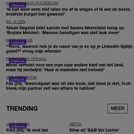
FLOOR BAKHUYS ROOZEBOOM
'Ik kan weer eens niet laten me af te vragen of ik wel de beste,
braafste burger ben geweest'
WIL JE ZIEN
Tatum Dagelet blikt samen met Saskia Weerstand terug op
'Brutale Meiden': 'Mensen beledigen was niet leuk meer'
ROOS MOGGRÉ
'"Roos, waarom heb je de naam van je ex op je LinkedIn-tijdlijn
gezet?" vroeg mijn vriendin'
PERSOONLIJK VERHAAL
Merel verhuist voor een man naar andere kant van het land,
maar hij verdwijnt: 'Huur al maanden niet betaald'
VERLATEN VROUW
Fae (24): 'Vreemdgaan was uit den boze, dat deed je niet, toch
bleek mijn partner zelf een affaire te hebben'
TRENDING
MEER
LIEVE HELEEN
HEFTIG
Fred (55): 'Ik vind het
Eline uit 'B&B Vol Liefde'