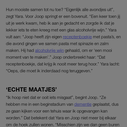
Hun mooiste samen tot nu toe? “Eigenlijk alle avondjes uit”,
zegt Yara. Voor Joop springt er een bovenuit. “Een keer toen jij
uit je werk kwam, heb ik aan je gedacht en zorgde ik dat je
lekker iets te eten kreeg met een glas alcoholvrije wijn.” Yara
vult aan: “Joop heeft zijn eigen
receptenboekje
met pasta’s, en
die avond gingen we samen pasta met spinazie en zalm
maken. Hij had
alcoholvrije wijn
gehaald, om er ‘een mooi
moment van te maken’.” Joop onderbreekt haar: “Dat
receptenboekje, dat krijg ik nooit meer terug hoor.” Yara lacht:
“Oeps, die moet ik inderdaad nog teruggeven.”
‘ECHTE MAATJES’
“Ik hoop niet dat er ooit iets misgaat”, begint Joop. “Ze
hebben me in een beginstadium van
dementie
geplaatst, dus
ze gaan kijken voor een tehuis waar ik opgevangen kan
worden.” Dat betekent dat Yara en Joop niet meer bij elkaar
om de hoek zullen wonen. “Misschien zijn we dan geen buren