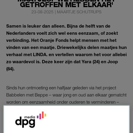
GETROFFEN MET ELKAAR'
23-08-2025
|
MAARTJE SCHUTRUPS
Samen is leuker dan alleen. Bijna de helft van de
Nederlanders voelt zich wel eens eenzaam, of zoekt
verbinding. Het Oranje Fonds helpt mensen met het
vinden van een maatje. Driewekelijks delen maatjes hun
verhaal met LINDA. en vertellen waarom het voor allebei
zo waardevol is. Deze keer zijn dat Yara (24) en Joop
(84).
Sinds hun ontmoeting een halfjaar geleden via het project
Babbelen met Beppe – waar jong en oud aan elkaar gematcht
worden om eenzaamheid onder ouderen te verminderen –
zien ze elkaar minstens één keer per week en gaan ze
maandelijks samen naar een concert.