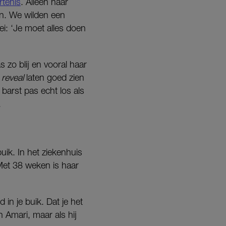
rtenis
. Alleen haar
an. We wilden een
zei: ‘Je moet alles doen
zo blij en vooral haar
reveal
laten goed zien
 barst pas echt los als
.
ik. In het ziekenhuis
 Met 38 weken is haar
 in je buik. Dat je het
 Amari, maar als hij