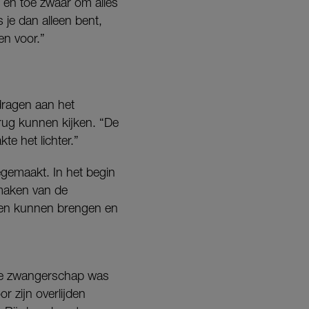
f en toe zwaar om alles
 je dan alleen bent,
en voor.”
dragen aan het
erug kunnen kijken. “De
e het lichter.”
gemaakt. In het begin
 maken van de
ben kunnen brengen en
“De zwangerschap was
r zijn overlijden