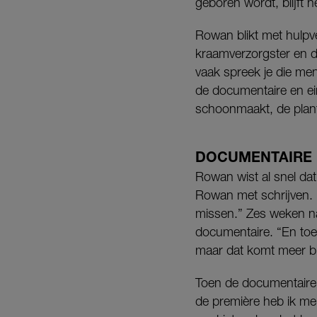
geboren wordt, blijft h
Rowan blikt met hulpv
kraamverzorgster en de
vaak spreek je die me
de documentaire en ein
schoonmaakt, de plante
DOCUMENTAIRE
Rowan wist al snel dat
Rowan met schrijven. “
missen.” Zes weken na
documentaire. “En toen 
maar dat komt meer bi
Toen de documentaire 
de première heb ik me