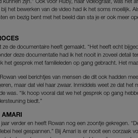
d kunnen zijn.” Ook voor Ruby, haar videograaf, was het a
 bij het bewerken van de video had ik het soms moeilijk. Als
hten en bezig bent met het beeld dan sta je er ook meer op
ROCES
at ze de documentaire heeft gemaakt. “Het heeft echt bijge
der deze documentatie had ik het nooit in zoveel detail t
 het gesprek met familieleden op gang gebracht. Het maakt
Rowan veel berichtjes van mensen die dit ook hadden mee
geren, maar dat viel haar zwaar. Inmiddels weet ze dat het
de was. “Ik hoop vooral dat we het gesprek op gang heb
ersteuning biedt.”
 AMARI
e jaar verder en heeft Rowan nog een zoontje gekregen. 
bei heel gespannen.” Bij Amari is er nooit een oorzaak voo