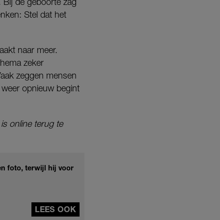
Bij de geboorte zag
enken: Stel dat het
aakt naar meer.
thema zeker
. Vaak zeggen mensen
l weer opnieuw begint
 online terug te
foto, terwijl hij voor
LEES OOK