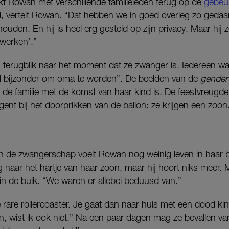
ikt Rowan met verschillende familieleden terug op de
gebeu
d, vertelt Rowan. “Dat hebben we in goed overleg zo geda
ouden. En hij is heel erg gesteld op zijn privacy. Maar hij 
erwerken’.”
terugblik naar het moment dat ze zwanger is. Iedereen was 
l bijzonder om oma te worden”. De beelden van de
gender 
j de familie met de komst van haar kind is. De feestvreugde
gent bij het doorprikken van de ballon: ze krijgen een zoon
n de zwangerschap voelt Rowan nog weinig leven in haar bu
g naar het hartje van haar zoon, maar hij hoort niks meer.
in de buik. “We waren er allebei beduusd van.”
 rare rollercoaster. Je gaat dan naar huis met een dood kind
n, wist ik ook niet.” Na een paar dagen mag ze bevallen van