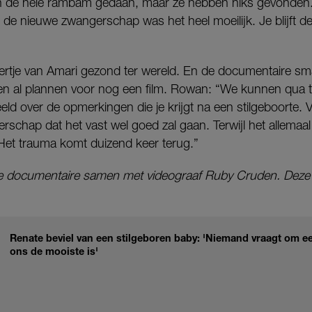
 de hele rambam gedaan, maar ze hebben niks gevonden. 
t de nieuwe zwangerschap was het heel moeilijk. Je blijft d
ertje van Amari gezond ter wereld. En de documentaire sm
 al plannen voor nog een film. Rowan: “We kunnen qua 
eld over de opmerkingen die je krijgt na een stilgeboorte
rschap dat het vast wel goed zal gaan. Terwijl het allemaa
 Het trauma komt duizend keer terug.”
 documentaire samen met videograaf Ruby Cruden. Deze is
Renate beviel van een stilgeboren baby: 'Niemand vraagt om een 
ons de mooiste is'