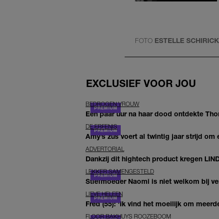
FOTO
ESTELLE SCHIRIC
EXCLUSIEF VOOR JOU
BEDROGEN VROUW
Een paar uur na haar dood ontdekte Thom 
DE ERFENIS
Amy’s zus voert al twintig jaar strijd om 
ADVERTORIAL
Dankzij dit hightech product kregen LIN
LEKKER SAMENGESTELD
Stiefmoeder Naomi is niet welkom bij ver
LIEVE HELEEN
Fred (55): 'Ik vind het moeilijk om meerde
FLOOR BAKHUYS ROOZEBOOM