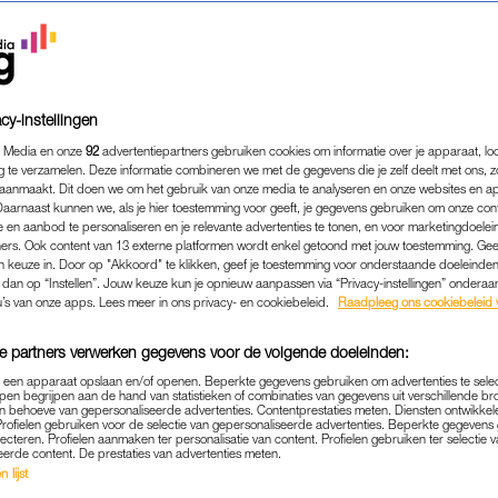
cy-instellingen
 Media en onze
92
advertentiepartners gebruiken cookies om informatie over je apparaat, lo
g te verzamelen. Deze informatie combineren we met de gegevens die je zelf deelt met ons, z
aanmaakt. Dit doen we om het gebruik van onze media te analyseren en onze websites en a
Daarnaast kunnen we, als je hier toestemming voor geeft, je gegevens gebruiken om onze con
 en aanbod te personaliseren en je relevante advertenties te tonen, en voor marketingdoele
ers. Ook content van 13 externe platformen wordt enkel getoond met jouw toestemming. Ge
gen keuze in. Door op "Akkoord" te klikken, geef je toestemming voor onderstaande doeleinden. 
k dan op “Instellen”. Jouw keuze kun je opnieuw aanpassen via “Privacy-instellingen” ondera
FAMILIE
|
INTERVIEW
u’s van onze apps. Lees meer in ons privacy- en cookiebeleid.
Raadpleeg ons cookiebeleid 
 ZOON AMARI WERD STIL
e partners verwerken gegevens voor de volgende doeleinden:
GEBOORTE BLEEF HET OOR
p een apparaat opslaan en/of openen. Beperkte gegevens gebruiken om advertenties te sele
STIL'
pen begrijpen aan de hand van statistieken of combinaties van gegevens uit verschillende br
 behoeve van gepersonaliseerde advertenties. Contentprestaties meten. Diensten ontwikkel
Profielen gebruiken voor de selectie van gepersonaliseerde advertenties. Beperkte gegeven
03-10-2022
|
DAPHNE KEISLAIR
lecteren. Profielen aanmaken ter personalisatie van content. Profielen gebruiken ter selectie 
eerde content. De prestaties van advertenties meten.
 lijst
wordt met 38 weken stilgeboren. Ze maakt er de doc