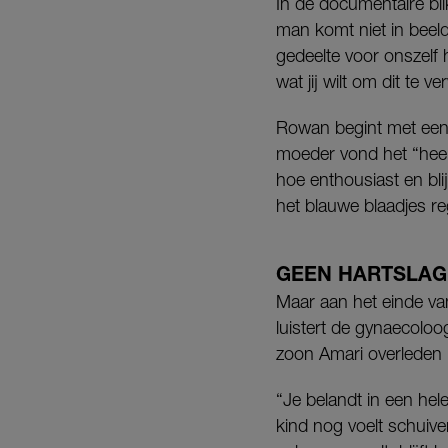
In de documentaire bl
man komt niet in beel
gedeelte voor onszelf h
wat jij wilt om dit te v
Rowan begint met een 
moeder vond het “hee
hoe enthousiast en bli
het blauwe blaadjes re
GEEN HARTSLAG
Maar aan het einde va
luistert de gynaecoloo
zoon Amari overleden 
“Je belandt in een hele
kind nog voelt schuive