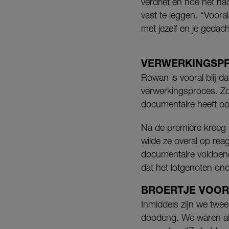
verdriet en hoe het ha
vast te leggen. “Vooral
met jezelf en je gedac
VERWERKINGSP
Rowan is vooral blij d
verwerkingsproces. Zon
documentaire heeft ook
Na de première kreeg 
wilde ze overal op rea
documentaire voldoen
dat het lotgenoten ond
BROERTJE VOOR
Inmiddels zijn we twe
doodeng. We waren alle