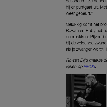
gevonden. “Ze hebben
hij er puntgaaf uit. Me
weer gebeurt.”
Gelukkig komt het bro
Rowan en Ruby hebben
doorpakken. Bijvoorbe
bij de volgende zwange
als je zwanger wordt.
Rowan Blijd maakte de
kijken op
NPO3
.