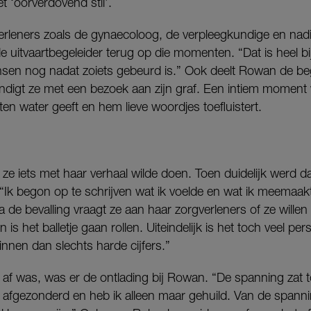
et ‘oorverdovend stil’.
erleners zoals de gynaecoloog, de verpleegkundige en nad
 uitvaartbegeleider terug op die momenten. “Dat is heel b
nsen nog nadat zoiets gebeurd is.” Ook deelt Rowan de beg
digt ze met een bezoek aan zijn graf. Een intiem moment w
n water geeft en hem lieve woordjes toefluistert.
 ze iets met haar verhaal wilde doen. Toen duidelijk werd 
Ik begon op te schrijven wat ik voelde en wat ik meemaakte
 de bevalling vraagt ze aan haar zorgverleners of ze will
is het balletje gaan rollen. Uiteindelijk is het toch veel pe
nnen dan slechts harde cijfers.”
af was, was er de ontlading bij Rowan. “De spanning zat t
 afgezonderd en heb ik alleen maar gehuild. Van de spanni