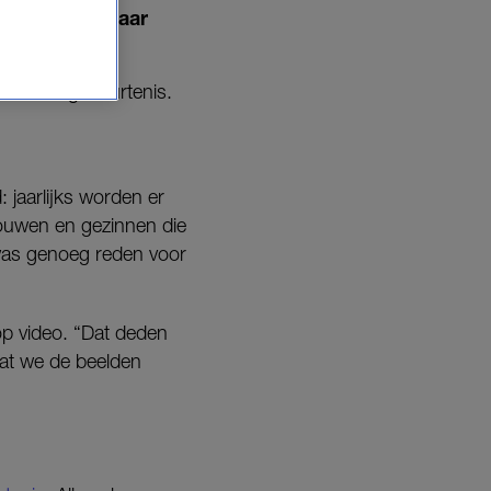
ijn verhaal naar
atische gebeurtenis.
 jaarlijks worden er
rouwen en gezinnen die
 was genoeg reden voor
p video. “Dat deden
dat we de beelden