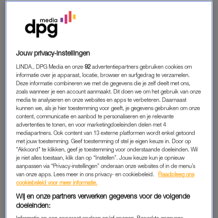
“Zij vertelde me dat ze op set was voor een seksscène en wat
ze daarmee verdiende. Jennifer was toen negentien en
studeerde daarnaast gewoon nog. Ik vond het meteen
interessant en ze wilde mijn nummer doorgeven aan het team
Jouw privacy-instellingen
van Kim Holland. Ik vroeg mijn moeder of ze dat oké vond en
LINDA., DPG Media en onze
92
advertentiepartners gebruiken cookies om
die zei dat ik oud en wijs genoeg was om dat zelf te bepalen.
informatie over je apparaat, locatie, browser en surfgedrag te verzamelen.
De volgende dag had ik de opnames van mijn eerste
Deze informatie combineren we met de gegevens die je zelf deelt met ons,
pornofilm.”
zoals wanneer je een account aanmaakt. Dit doen we om het gebruik van onze
media te analyseren en onze websites en apps te verbeteren. Daarnaast
kunnen we, als je hier toestemming voor geeft, je gegevens gebruiken om onze
content, communicatie en aanbod te personaliseren en je relevante
EERSTE KEER
advertenties te tonen, en voor marketingdoeleinden delen met 4
mediapartners. Ook content van 13 externe platformen wordt enkel getoond
“Ik was die eerste keer voor camera heel zenuwachtig”, vertelt
met jouw toestemming. Geef toestemming of stel je eigen keuze in. Door op
Romy. “Mijn tegenspeler was een stuk ouder en ik had nog
"Akkoord" te klikken, geef je toestemming voor onderstaande doeleinden. Wil
je niet alles toestaan, klik dan op “Instellen”. Jouw keuze kun je opnieuw
nooit sex gehad met een veel ouder iemand. Daar kwam nog
aanpassen via “Privacy-instellingen” onderaan onze websites of in de menu’s
bij dat Kim Holland er zelf ook was en ik natuurlijk indruk op
van onze apps. Lees meer in ons privacy- en cookiebeleid.
Raadpleeg ons
cookiebeleid voor meer informatie.
haar wilde maken. Bij mijn tweede film waren alle zenuwen
weg en voelde het alsof ik al twintig jaar in het vak zat.”
Wij en onze partners verwerken gegevens voor de volgende
doeleinden:
Nog voor ze haar carrièreswitch aan de rest van haar
Informatie op een apparaat opslaan en/of openen. Beperkte gegevens