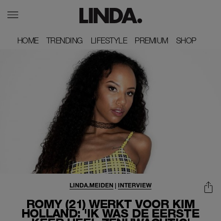
HOME
HOME
TRENDING
TRENDING
LIFESTYLE
LIFESTYLE
PREMIUM
PREMIUM
SHOP
SHOP
LINDA.MEIDEN
|
INTERVIEW
ROMY (21) WERKT VOOR KIM
HOLLAND: 'IK WAS DE EERSTE