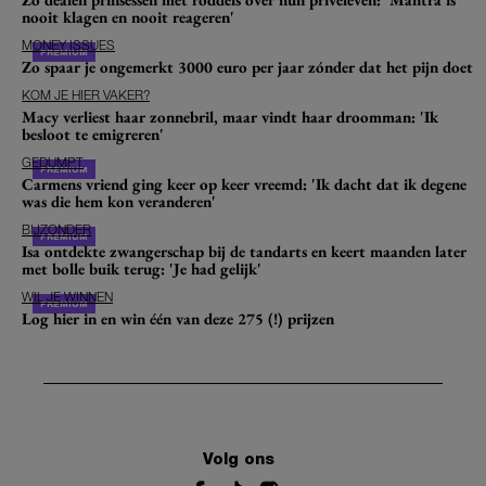
nooit klagen en nooit reageren'
MONEY ISSUES
Zo spaar je ongemerkt 3000 euro per jaar zónder dat het pijn doet
KOM JE HIER VAKER?
Macy verliest haar zonnebril, maar vindt haar droomman: 'Ik
besloot te emigreren'
GEDUMPT
Carmens vriend ging keer op keer vreemd: 'Ik dacht dat ik degene
was die hem kon veranderen'
BIJZONDER
Isa ontdekte zwangerschap bij de tandarts en keert maanden later
met bolle buik terug: 'Je had gelijk'
WIL JE WINNEN
Log hier in en win één van deze 275 (!) prijzen
Volg ons