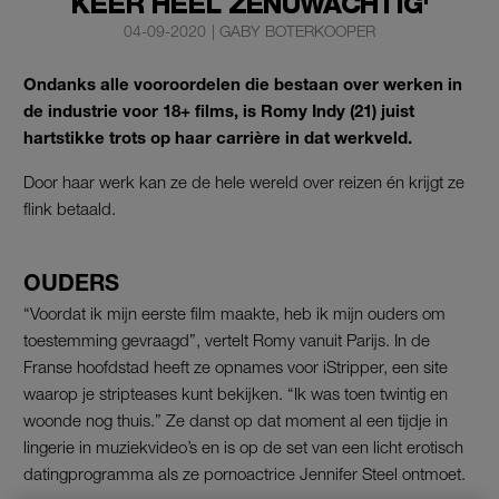
KEER HEEL ZENUWACHTIG'
04-09-2020
|
GABY BOTERKOOPER
Ondanks alle vooroordelen die bestaan over werken in
de industrie voor 18+ films, is Romy Indy (21) juist
hartstikke trots op haar carrière in dat werkveld.
Door haar werk kan ze de hele wereld over reizen én krijgt ze
flink betaald.
OUDERS
“Voordat ik mijn eerste film maakte, heb ik mijn ouders om
toestemming gevraagd”, vertelt Romy vanuit Parijs. In de
Franse hoofdstad heeft ze opnames voor iStripper, een site
waarop je stripteases kunt bekijken. “Ik was toen twintig en
woonde nog thuis.” Ze danst op dat moment al een tijdje in
lingerie in muziekvideo’s en is op de set van een licht erotisch
datingprogramma als ze pornoactrice Jennifer Steel ontmoet.