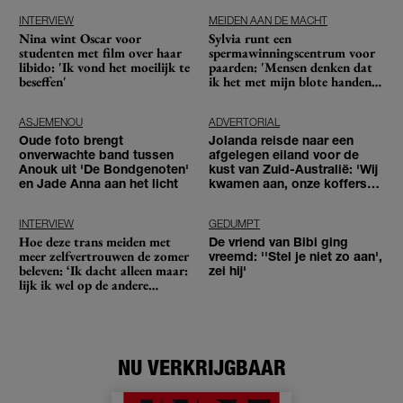
INTERVIEW
MEIDEN AAN DE MACHT
Nina wint Oscar voor
Sylvia runt een
studenten met film over haar
spermawinningscentrum voor
libido: 'Ik vond het moeilijk te
paarden: 'Mensen denken dat
beseffen'
ik het met mijn blote handen
doe'
ASJEMENOU
ADVERTORIAL
Oude foto brengt
Jolanda reisde naar een
onverwachte band tussen
afgelegen eiland voor de
Anouk uit 'De Bondgenoten'
kust van Zuid-Australië: 'Wij
en Jade Anna aan het licht
kwamen aan, onze koffers
niet'
INTERVIEW
GEDUMPT
Hoe deze trans meiden met
De vriend van Bibi ging
meer zelfvertrouwen de zomer
vreemd: ''Stel je niet zo aan',
beleven: ‘Ik dacht alleen maar:
zei hij'
lijk ik wel op de andere
meiden?’
NU VERKRIJGBAAR