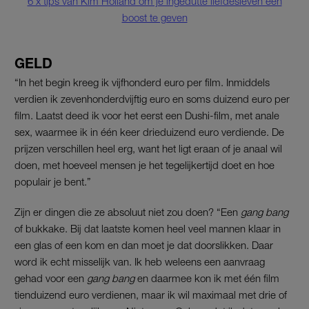
6 x tips van Kim Holland om je ingedutte liefdesleven een
boost te geven
GELD
“In het begin kreeg ik vijfhonderd euro per film. Inmiddels
verdien ik zevenhonderdvijftig euro en soms duizend euro per
film. Laatst deed ik voor het eerst een Dushi-film, met anale
sex, waarmee ik in één keer drieduizend euro verdiende. De
prijzen verschillen heel erg, want het ligt eraan of je anaal wil
doen, met hoeveel mensen je het tegelijkertijd doet en hoe
populair je bent.”
Zijn er dingen die ze absoluut niet zou doen? “Een
gang bang
of bukkake. Bij dat laatste komen heel veel mannen klaar in
een glas of een kom en dan moet je dat doorslikken. Daar
word ik echt misselijk van. Ik heb weleens een aanvraag
gehad voor een
gang bang
en daarmee kon ik met één film
tienduizend euro verdienen, maar ik wil maximaal met drie of