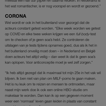
meestal een half uur pijpen en daarna neuken. In Nederland is
het wat romantischer, is er nog voorspel en wordt er gezoend.”
CORONA
Wel wordt er ook in het buitenland voor gezorgd dat de
acteurs constant getest worden. “Elke week worden we getest
op COVID en elke twee weken krijgen we een
full body
-test
om te checken of je geen soa’s hebt. Ze controleren de
uitslagen van je tests tijdens opnames goed, dus als ik het in
het buitenland onveilig moet doen – in Nederland en België
doen acteurs het altijd veilig – dan weet ik dat ik geen soa’s
kan oplopen. Voor anticonceptie moet je wel zelf zorgen.”
“Ik heb altijd gezegd dat ik maximaal tot mijn 25e in het vak wil
blijven. Ik ben niet van plan om MILF-porno te gaan maken.
Het is nu leuk om te reizen en mensen te ontmoeten, maar
naast mijn werk doe ik ook een online HBO-studie om
makelaar te worden. Dan kan ik op een gegeven moment
weer een ‘normaal’ leven gaan leiden in plaats van constant