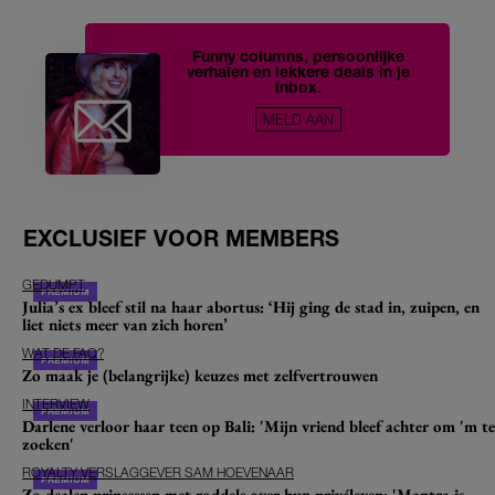
Funny columns, persoonlijke
verhalen en lekkere deals in je
inbox.
MELD AAN
EXCLUSIEF VOOR MEMBERS
GEDUMPT
Julia’s ex bleef stil na haar abortus: ‘Hij ging de stad in, zuipen, en
liet niets meer van zich horen’
WAT DE FAQ?
Zo maak je (belangrijke) keuzes met zelfvertrouwen
INTERVIEW
Darlene verloor haar teen op Bali: 'Mijn vriend bleef achter om 'm te
zoeken'
ROYALTY VERSLAGGEVER SAM HOEVENAAR
Zo dealen prinsessen met roddels over hun privéleven: 'Mantra is