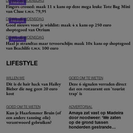
DIT-WIL-JE WOENSDAG
Fingers crossed: maak 11 x kans op deze mega leuke Tote Bag Mini
van Cluse t.w.v. 79,95
DIT-WIL-JE WOENSDAG
Goed nieuws voor je wishlist: maak 4 x kans op 250 euro
shoptegoed van Otrium
DIT-WIL-JE WOENSDAG
Haal je strandtas maar tevoorschijn: maak 10x kans op shoptegoed
van Beachlife t.w.v. 100 euro
LIFESTYLE
WILLEN WE
GOED OM TE WETEN
Dít is de hair hack van Hailey
Deze 6 signalen verraden direct
Bieber die nog geen 20 euro
dat een restaurant een 'tourist
kost
trap' is
GOED OM TE WETEN
ADVERTORIAL
Kun je Haarlemmer Bruin (of
Amaya zat vast op Madeira
een andere tanning olie)
door noodweer: 'We zaten
verantwoord gebruiken?
op de grond tussen
honderden gestrande
reizigers'