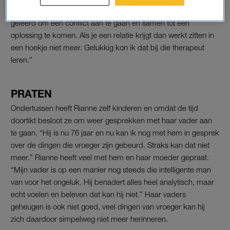
partner ontmoette, ging Rianne in therapie. “Ik heb nooit
geleerd om een conflict aan te gaan en samen tot een
oplossing te komen. Als je een relatie krijgt dan werkt zitten in
een hoekje niet meer. Gelukkig kon ik dat bij die therapeut
leren.”
PRATEN
Ondertussen heeft Rianne zelf kinderen en omdat de tijd
doortikt besloot ze om weer gesprekken met haar vader aan
te gaan. “Hij is nu 76 jaar en nu kan ik nog met hem in gesprek
over de dingen die vroeger zijn gebeurd. Straks kan dat niet
meer.” Rianne heeft veel met hem en haar moeder gepraat.
“Mijn vader is op een manier nog steeds die intelligente man
van voor het ongeluk. Hij benadert alles heel analytisch, maar
echt voelen en beleven dat kan hij niet.” Haar vaders
geheugen is ook niet goed, veel dingen van vroeger kan hij
zich daardoor simpelweg niet meer herinneren.