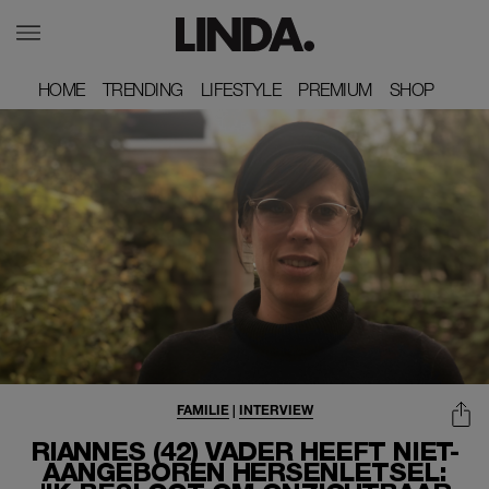
HOME
HOME
TRENDING
TRENDING
LIFESTYLE
LIFESTYLE
PREMIUM
PREMIUM
SHOP
SHOP
FAMILIE
|
INTERVIEW
RIANNES (42) VADER HEEFT NIET-
AANGEBOREN HERSENLETSEL: