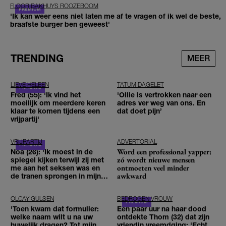
FLOOR BAKHUYS ROOZEBOOM
'Ik kan weer eens niet laten me af te vragen of ik wel de beste,
braafste burger ben geweest'
TRENDING
MEER
LIEVE HELEEN
TATUM DAGELET
Fred (55): 'Ik vind het
'Ollie is vertrokken naar een
moeilijk om meerdere keren
adres ver weg van ons. En
klaar te komen tijdens een
dat doet pijn’
vrijpartij'
VRIJPARTIJ
ADVERTORIAL
Word een professional yapper:
Noa (26): 'Ik moest in de
zó wordt nieuwe mensen
spiegel kijken terwijl zij met
ontmoeten veel minder
me aan het seksen was en
awkward
de tranen sprongen in mijn
ogen'
OLCAY GULSEN
BEDROGEN VROUW
'Toen kwam dat formulier:
Een paar uur na haar dood
welke naam wilt u na uw
ontdekte Thom (32) dat zijn
huwelijk dragen? Tot mijn
vriendin vreemdging: 'Echt,