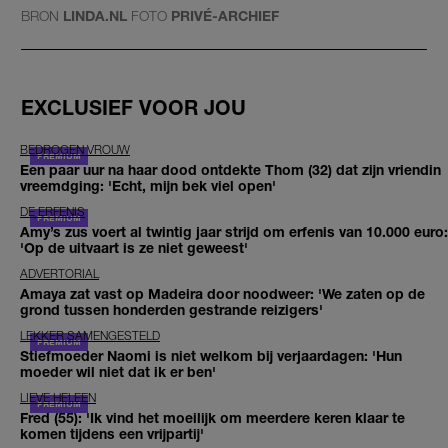
BRON
LINDA.NL
FOTO
PRIVÉ-ARCHIEF
EXCLUSIEF VOOR JOU
BEDROGEN VROUW
Een paar uur na haar dood ontdekte Thom (32) dat zijn vriendin
vreemdging: 'Echt, mijn bek viel open'
DE ERFENIS
Amy’s zus voert al twintig jaar strijd om erfenis van 10.000 euro:
'Op de uitvaart is ze niet geweest'
ADVERTORIAL
Amaya zat vast op Madeira door noodweer: 'We zaten op de
grond tussen honderden gestrande reizigers'
LEKKER SAMENGESTELD
Stiefmoeder Naomi is niet welkom bij verjaardagen: 'Hun
moeder wil niet dat ik er ben'
LIEVE HELEEN
Fred (55): 'Ik vind het moeilijk om meerdere keren klaar te
komen tijdens een vrijpartij'