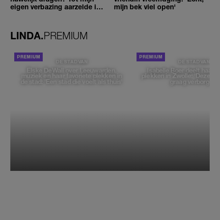
eigen verbazing aarzelde ik
mijn bek viel open'
geen moment'
LINDA.
PREMIUM
DE STAD VAN
DE STAD VAN
Elske DeWall over Leeuwarden,
Isabelle Boer deelt haar f
muziek en haar favoriete plekken in
plekken in Zwolle: 'Deze pl
de stad: 'Een stad die voelt als thuis'
graag verborgen'