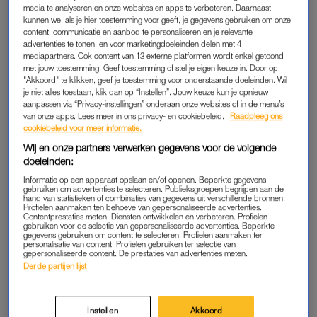
media te analyseren en onze websites en apps te verbeteren. Daarnaast
volwassen man die nauwelijks emoties toonde en regelmatig in
kunnen we, als je hier toestemming voor geeft, je gegevens gebruiken om onze
woedde uitbarstte.
content, communicatie en aanbod te personaliseren en je relevante
advertenties te tonen, en voor marketingdoeleinden delen met 4
mediapartners. Ook content van 13 externe platformen wordt enkel getoond
Een rampjaar volgde voor de moeder van Rianne. “Mijn vader
met jouw toestemming. Geef toestemming of stel je eigen keuze in. Door op
was amper uit het revalidatiecentrum, toen mijn moeder
"Akkoord" te klikken, geef je toestemming voor onderstaande doeleinden. Wil
je niet alles toestaan, klik dan op “Instellen”. Jouw keuze kun je opnieuw
zwanger van mij bleek. Toen ze twee maanden zwanger was,
aanpassen via “Privacy-instellingen” onderaan onze websites of in de menu’s
overleed totaal onverwacht mijn broertje van 1,5.” Het gezin
van onze apps. Lees meer in ons privacy- en cookiebeleid.
Raadpleeg ons
cookiebeleid voor meer informatie.
stond daardoor in een overlevingsstand. “Toen ik wat ouder
werd, herinner ik vooral nog goed hoe mijn broer en zus naar
Wij en onze partners verwerken gegevens voor de volgende
doeleinden:
de badkamer renden als mijn vader weer ontzettend boos
werd. Hij werd nooit fysiek, maar ze zochten daar wel een
Informatie op een apparaat opslaan en/of openen. Beperkte gegevens
gebruiken om advertenties te selecteren. Publieksgroepen begrijpen aan de
veilige plek.” Het hersenletsel zorgde ervoor dat Riannes vader
hand van statistieken of combinaties van gegevens uit verschillende bronnen.
Profielen aanmaken ten behoeve van gepersonaliseerde advertenties.
vanuit het niets uit zijn vel kon springen. “Van mijn moeder
Contentprestaties meten. Diensten ontwikkelen en verbeteren. Profielen
gebruiken voor de selectie van gepersonaliseerde advertenties. Beperkte
moest hij daarna altijd zijn excuses aanbieden, maar daarna
gegevens gebruiken om content te selecteren. Profielen aanmaken ter
personalisatie van content. Profielen gebruiken ter selectie van
gebeurde het toch weer.”
gepersonaliseerde content. De prestaties van advertenties meten.
Derde partijen lijst
Rianne sloot zich af voor haar vader. “Ik had besloten om
onzichtbaar te zijn. Ik was stil en teruggetrokken, om maar
Instellen
Akkoord
geen conflicten te veroorzaken.” Toen ze uit huis ging en haar