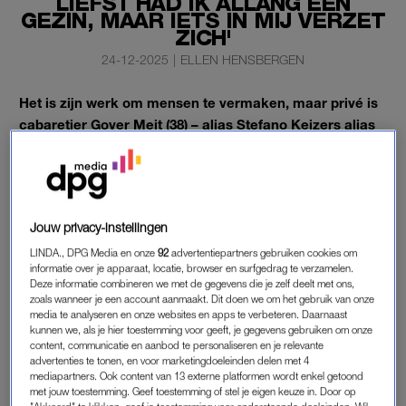
LIEFST HAD IK ALLANG EEN
GEZIN, MAAR IETS IN MIJ VERZET
ZICH'
24-12-2025
|
ELLEN HENSBERGEN
Het is zijn werk om mensen te vermaken, maar privé is
cabaretier Gover Meit (38) – alias Stefano Keizers alias
Donny Ronny – niet altijd zo’n lachebek.
“Als ik in een verdrietige bui ben, lijkt het alsof de hele wereld
tegen me is”, vertelt hij in LINDA.
Jouw privacy-instellingen
LINDA., DPG Media en onze
92
advertentiepartners gebruiken cookies om
GOVER MEIT, DE NOMADE
informatie over je apparaat, locatie, browser en surfgedrag te verzamelen.
Deze informatie combineren we met de gegevens die je zelf deelt met ons,
“Al mijn leven lang heb ik het gevoel dat ik een vreemdeling
zoals wanneer je een account aanmaakt. Dit doen we om het gebruik van onze
ben die er alleen voor staat. Vaak ga ik in mijn eentje van de
media te analyseren en onze websites en apps te verbeteren. Daarnaast
kunnen we, als je hier toestemming voor geeft, je gegevens gebruiken om onze
ene groep naar de andere. Ik kom veel mensen tegen, maar
content, communicatie en aanbod te personaliseren en je relevante
er is geen groep waar ik me bij nestel. Ik ben een nomade die
advertenties te tonen, en voor marketingdoeleinden delen met 4
van de ene wereld in de andere stapt. Een deel van mij lijdt
mediapartners. Ook content van 13 externe platformen wordt enkel getoond
met jouw toestemming. Geef toestemming of stel je eigen keuze in. Door op
onder de eenzaamheid die daar het gevolg van is. Toch is de