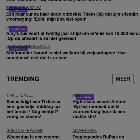
BEDROGEN VROUW
Een paar uur na haar dood ontdekte Thom (32) dat zijn vriendin
vreemdging: 'Echt, mijn bek viel open'
DE ERFENIS
Amy’s zus voert al twintig jaar strijd om erfenis van 10.000 euro:
'Op de uitvaart is ze niet geweest'
LEKKER SAMENGESTELD
Stiefmoeder Naomi is niet welkom bij verjaardagen: 'Hun
moeder wil niet dat ik er ben'
TRENDING
MEER
TIKKIE TE VEEL
AMBER
Sanne krijgt een Tikkie na
High-class escort Amber:
een 'gastvrije' middag op
‘Op het moment dat ik
het terras: ''Nog eentje?'
vooroverbuig hoor ik een
vroeg ze steeds'
zachte klik’
GOED OM TE WETEN
ADVERTORIAL
Woensdag is een enorme
Draglegendes RuPaul en