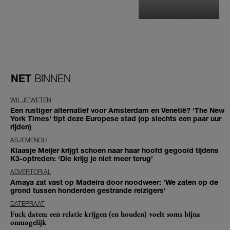
NET
BINNEN
WIL JE WETEN
Een rustiger alternatief voor Amsterdam en Venetië? 'The New
York Times' tipt deze Europese stad (op slechts een paar uur
rijden)
ASJEMENOU
Klaasje Meijer krijgt schoen naar haar hoofd gegooid tijdens
K3-optreden: ‘Die krijg je niet meer terug’
ADVERTORIAL
Amaya zat vast op Madeira door noodweer: 'We zaten op de
grond tussen honderden gestrande reizigers'
DATEPRAAT
Fuck daten: een relatie krijgen (en houden) voelt soms bijna
onmogelijk