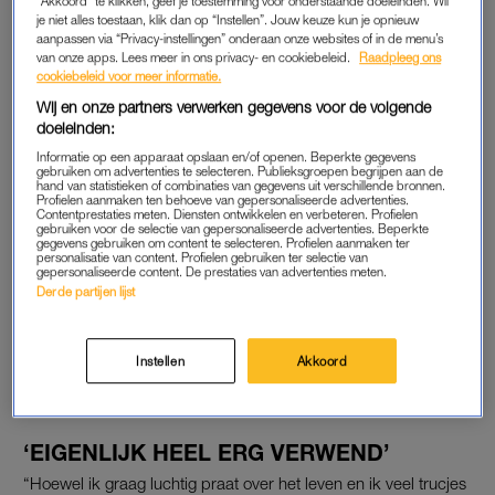
"Akkoord" te klikken, geef je toestemming voor onderstaande doeleinden. Wil
rijkdom aan ervaringen die ik zo opdoe die prijs uiteindelijk
je niet alles toestaan, klik dan op “Instellen”. Jouw keuze kun je opnieuw
aanpassen via “Privacy-instellingen” onderaan onze websites of in de menu’s
waard.”
van onze apps. Lees meer in ons privacy- en cookiebeleid.
Raadpleeg ons
cookiebeleid voor meer informatie.
De afgelopen acht jaar had Gover zo’n tien relaties. De één
Wij en onze partners verwerken gegevens voor de volgende
langer en intenser dan de ander, vertelt hij. “Het liefst zou ik
doeleinden:
allang een veilige thuishaven en een gezin willen hebben, maar
Informatie op een apparaat opslaan en/of openen. Beperkte gegevens
tegelijkertijd zit er iets in mij dat zich daartegen verzet. In mijn
gebruiken om advertenties te selecteren. Publieksgroepen begrijpen aan de
hand van statistieken of combinaties van gegevens uit verschillende bronnen.
werk sta ik altijd aan, ben ik de pleaser en de komediant die
Profielen aanmaken ten behoeve van gepersonaliseerde advertenties.
Contentprestaties meten. Diensten ontwikkelen en verbeteren. Profielen
mensen aan het lachen maakt.”
gebruiken voor de selectie van gepersonaliseerde advertenties. Beperkte
gegevens gebruiken om content te selecteren. Profielen aanmaken ter
personalisatie van content. Profielen gebruiken ter selectie van
Maar zodra hij thuiskomt na een dag werken, is hij het liefst
gepersonaliseerde content. De prestaties van advertenties meten.
Derde partijen lijst
alleen. Dat schuurt. Ook bij zijn huidige partner, met wie hij
twee jaar samen is. “Dan krijg ik weer de vraag: ‘Waarom heb
je zo veel tijd voor jezelf nodig?’ Mijn behoefte aan afzondering
Instellen
Akkoord
combineren met een duurzame relatie, is nog een zoektocht.”
‘EIGENLIJK HEEL ERG VERWEND’
“Hoewel ik graag luchtig praat over het leven en ik veel trucjes