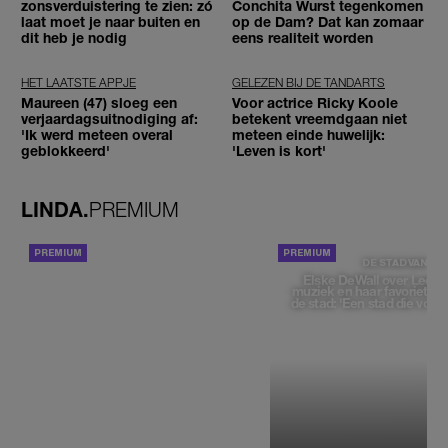
zonsverduistering te zien: zó
Conchita Wurst tegenkomen
laat moet je naar buiten en
op de Dam? Dat kan zomaar
dit heb je nodig
eens realiteit worden
HET LAATSTE APPJE
GELEZEN BIJ DE TANDARTS
Maureen (47) sloeg een
Voor actrice Ricky Koole
verjaardagsuitnodiging af:
betekent vreemdgaan niet
'Ik werd meteen overal
meteen einde huwelijk:
geblokkeerd'
'Leven is kort'
LINDA.
PREMIUM
ACHTERGROND
DE STAD VAN
Elske DeWall over Leeu
muziek en haar favoriete p
de stad: 'Een stad die voelt 