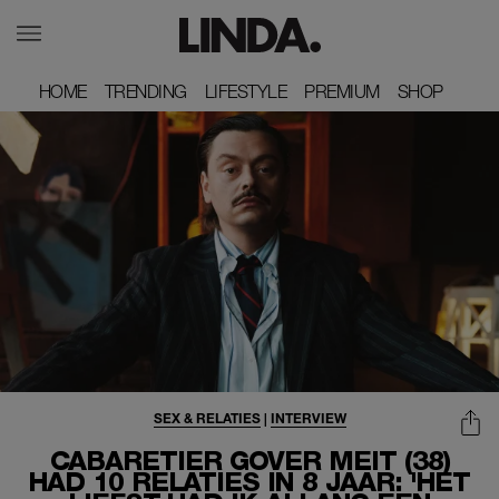
HOME
HOME
TRENDING
TRENDING
LIFESTYLE
LIFESTYLE
PREMIUM
PREMIUM
SHOP
SHOP
SEX & RELATIES
|
INTERVIEW
CABARETIER GOVER MEIT (38)
HAD 10 RELATIES IN 8 JAAR: 'HET