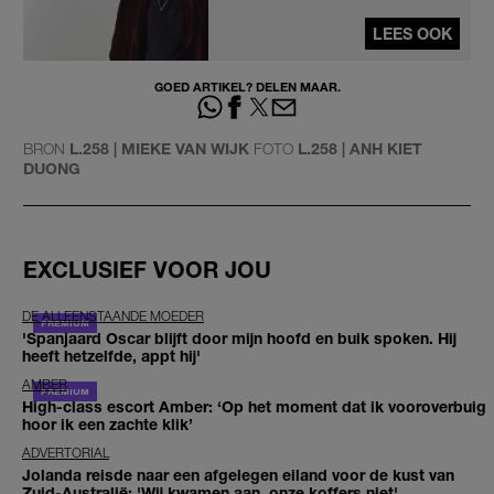
LEES OOK
GOED ARTIKEL? DELEN MAAR.
BRON
L.258 | MIEKE VAN WIJK
FOTO
L.258 | ANH KIET
DUONG
EXCLUSIEF VOOR JOU
DE ALLEENSTAANDE MOEDER
'Spanjaard Oscar blijft door mijn hoofd en buik spoken. Hij
heeft hetzelfde, appt hij'
AMBER
High-class escort Amber: ‘Op het moment dat ik vooroverbuig
hoor ik een zachte klik’
ADVERTORIAL
Jolanda reisde naar een afgelegen eiland voor de kust van
Zuid-Australië: 'Wij kwamen aan, onze koffers niet'