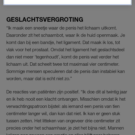
GESLACHTSVERGROTING
“Ik maak een sneetje waar de penis het lichaam uitkomt.
Daaronder zit het schaambot, waar ik de huid openmaak. Je
komt dan bij een bandje, het ligament. Dat maak ik los, tot
vlak voor het prostaat. Omdat het ligament het geslachtsdeel
dan niet meer ‘tegenhoudt’, komt de penis wat verder het
lichaam uit. Dat scheelt twee tot maximaal vier centimeter.
Sommige mensen speculeren dat de penis dan instabiel kan
worden, maar dat is echt niet zo.”
De reacties van patiënten zijn positief. “Ik doe dit al twintig jaar
en ik heb nooit een klacht ontvangen. Misschien omdat ik het
verwachtingspatroon bijstel: als iemand een penis van tien
centimeter langer wil, dan kan dat niet. Ik kan er geen stuk
tussen zetten. Het litteken van ongeveer drie centimeter zit
precies onder het schaamhaar, je ziet het bijna niet. Mannen
krijgen nog gewoon een erectie en alles blijft naar behoren