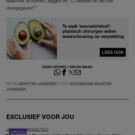
waarvoor ze komen, zeggen ze: ‘O, hebben ze dat niet
doorgegeven?’”
Te vaak 'avocadoletsel':
plastisch chirurgen willen
waarschuwing op verpakking
LEES OOK
GOED ARTIKEL? DELEN MAAR.
BRON
MARTIN JANSSEN
FOTO
EIGENDOM MARTIN
JANSSEN
EXCLUSIEF VOOR JOU
LEKKER SAMENGESTELD