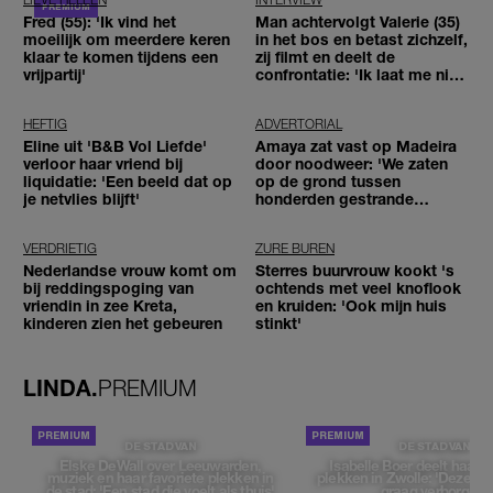
Fred (55): 'Ik vind het
Man achtervolgt Valerie (35)
moeilijk om meerdere keren
in het bos en betast zichzelf,
klaar te komen tijdens een
zij filmt en deelt de
vrijpartij'
confrontatie: 'Ik laat me niet
tegenhouden'
HEFTIG
ADVERTORIAL
Eline uit 'B&B Vol Liefde'
Amaya zat vast op Madeira
verloor haar vriend bij
door noodweer: 'We zaten
liquidatie: 'Een beeld dat op
op de grond tussen
je netvlies blijft'
honderden gestrande
reizigers'
VERDRIETIG
ZURE BUREN
Nederlandse vrouw komt om
Sterres buurvrouw kookt 's
bij reddingspoging van
ochtends met veel knoflook
vriendin in zee Kreta,
en kruiden: 'Ook mijn huis
kinderen zien het gebeuren
stinkt'
LINDA.
PREMIUM
DE STAD VAN
DE STAD VAN
Elske DeWall over Leeuwarden,
Isabelle Boer deelt haar f
muziek en haar favoriete plekken in
plekken in Zwolle: 'Deze pl
de stad: 'Een stad die voelt als thuis'
graag verborgen'