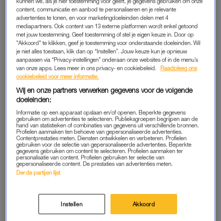
kunnen we, als je hier toestemming voor geeft, je gegevens gebruiken om onze
Martin Janssen (58) rondt beide opleidingen af en besluit zijn
content, communicatie en aanbod te personaliseren en je relevante
advertenties te tonen, en voor marketingdoeleinden delen met 4
vakkennis te vergroten bij Doctor Barron in New York, een
mediapartners. Ook content van 13 externe platformen wordt enkel getoond
bekende uroloog in dit vakgebied. Hij vergroot vooral veel
met jouw toestemming. Geef toestemming of stel je eigen keuze in. Door op
mannelijke geslachtsdelen. Inmiddels heeft Janssen zijn eigen
"Akkoord" te klikken, geef je toestemming voor onderstaande doeleinden. Wil
je niet alles toestaan, klik dan op “Instellen”. Jouw keuze kun je opnieuw
plastisch chirurgische privékliniek, de Janssen Kliniek in
aanpassen via “Privacy-instellingen” onderaan onze websites of in de menu’s
Oisterwijk. Daar vergroot hij, als enige arts in Nederland, ook
van onze apps. Lees meer in ons privacy- en cookiebeleid.
Raadpleeg ons
cookiebeleid voor meer informatie.
penissen.
Wij en onze partners verwerken gegevens voor de volgende
doeleinden:
NEW YORK
Informatie op een apparaat opslaan en/of openen. Beperkte gegevens
gebruiken om advertenties te selecteren. Publieksgroepen begrijpen aan de
“Bij de kliniek in New York deed ik vijf of zes penisvergrotingen
hand van statistieken of combinaties van gegevens uit verschillende bronnen.
Profielen aanmaken ten behoeve van gepersonaliseerde advertenties.
per dag, iets wat je niet leert tijdens de opleiding in Nederland.
Contentprestaties meten. Diensten ontwikkelen en verbeteren. Profielen
gebruiken voor de selectie van gepersonaliseerde advertenties. Beperkte
Na ongeveer zes weken meekijken met Doctor Barron kon ik
gegevens gebruiken om content te selecteren. Profielen aanmaken ter
personalisatie van content. Profielen gebruiken ter selectie van
het zelf. Eigenlijk is het een vrij simpele ingreep. Vroeger werd
gepersonaliseerde content. De prestaties van advertenties meten.
er een stuk huid op het dijbeen weggehaald, dat werd er bij
Derde partijen lijst
de schacht weer in gemaakt. Dat gaf nog wel eens
complicaties. Zelf nooit gedaan, wel veel ellende van gezien.
Instellen
Akkoord
Nu gebeurt dit allemaal anders, veel veiliger en eenvoudiger”,
vertelt Janssen.