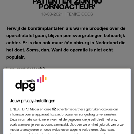
PATIËNTEN ZIJN NU
PORNOACTEUR'
18-08-2021
|
FEMKE GOOS
Terwijl de borstimplantaten als warme broodjes over de
operatietafel gaan, blijven penisvergrotingen behoorlijk
achter. Er is dan ook maar één chirurg in Nederland die
het doet. Soms, dan. Want de operatie is niet echt
populair.
Hoe komt dat toch?
OPLEIDING
Tijdens een opleiding plastische chirurgie leer je onder andere
Jouw privacy-instellingen
het behandelen van brandwonden, handletsels en aangeboren
LINDA., DPG Media en onze
92
advertentiepartners gebruiken cookies om
afwijkingen. Specialiseer je je in cosmetische plastische
informatie over je apparaat, locatie, browser en surfgedrag te verzamelen.
chirurgie, dan leer je ook
neuscorrecties
, facelifts, liposuctie en
Deze informatie combineren we met de gegevens die je zelf deelt met ons,
zoals wanneer je een account aanmaakt. Dit doen we om het gebruik van onze
borstvergrotingen te doen.
media te analyseren en onze websites en apps te verbeteren. Daarnaast