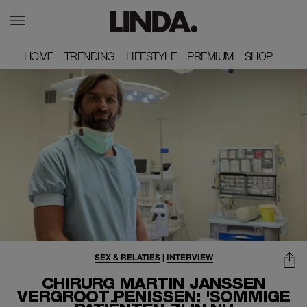
HOME
HOME
TRENDING
TRENDING
LIFESTYLE
LIFESTYLE
PREMIUM
PREMIUM
SHOP
SHOP
SEX & RELATIES
|
INTERVIEW
CHIRURG MARTIN JANSSEN
VERGROOT PENISSEN: 'SOMMIGE