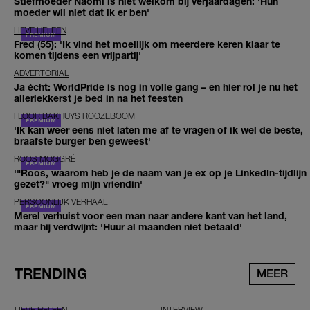
Stiefmoeder Naomi is niet welkom bij verjaardagen: 'Hun
moeder wil niet dat ik er ben'
LIEVE HELEEN
Fred (55): 'Ik vind het moeilijk om meerdere keren klaar te
komen tijdens een vrijpartij'
ADVERTORIAL
Ja écht: WorldPride is nog in volle gang – en hier rol je nu het
allerlekkerst je bed in na het feesten
FLOOR BAKHUYS ROOZEBOOM
'Ik kan weer eens niet laten me af te vragen of ik wel de beste,
braafste burger ben geweest'
ROOS MOGGRÉ
'"Roos, waarom heb je de naam van je ex op je LinkedIn-tijdlijn
gezet?" vroeg mijn vriendin'
PERSOONLIJK VERHAAL
Merel verhuist voor een man naar andere kant van het land,
maar hij verdwijnt: 'Huur al maanden niet betaald'
TRENDING
MEER
LIEVE HELEEN
INTERVIEW