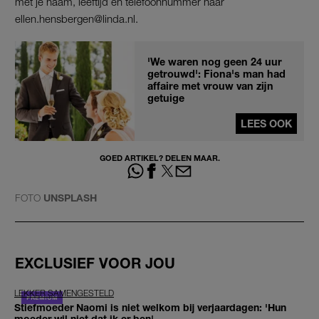
met je naam, leeftijd en telefoonnummer naar
ellen.hensbergen@linda.nl.
'We waren nog geen 24 uur
getrouwd': Fiona's man had
affaire met vrouw van zijn
getuige
LEES OOK
GOED ARTIKEL? DELEN MAAR.
FOTO
UNSPLASH
EXCLUSIEF VOOR JOU
LEKKER SAMENGESTELD
Stiefmoeder Naomi is niet welkom bij verjaardagen: 'Hun
moeder wil niet dat ik er ben'