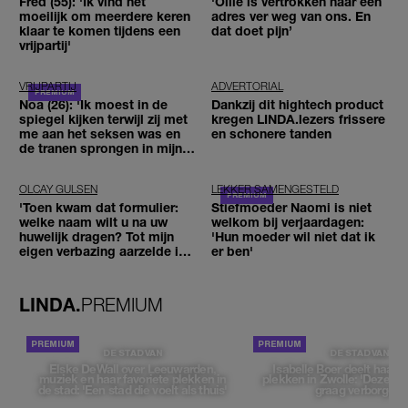
Fred (55): 'Ik vind het
'Ollie is vertrokken naar een
moeilijk om meerdere keren
adres ver weg van ons. En
klaar te komen tijdens een
dat doet pijn’
vrijpartij'
VRIJPARTIJ
ADVERTORIAL
Noa (26): 'Ik moest in de
Dankzij dit hightech product
spiegel kijken terwijl zij met
kregen LINDA.lezers frissere
me aan het seksen was en
en schonere tanden
de tranen sprongen in mijn
ogen'
OLCAY GULSEN
LEKKER SAMENGESTELD
'Toen kwam dat formulier:
Stiefmoeder Naomi is niet
welke naam wilt u na uw
welkom bij verjaardagen:
huwelijk dragen? Tot mijn
'Hun moeder wil niet dat ik
eigen verbazing aarzelde ik
er ben'
geen moment'
LINDA.
PREMIUM
DE STAD VAN
DE STAD VAN
Elske DeWall over Leeuwarden,
Isabelle Boer deelt haar f
muziek en haar favoriete plekken in
plekken in Zwolle: 'Deze pl
de stad: 'Een stad die voelt als thuis'
graag verborgen'