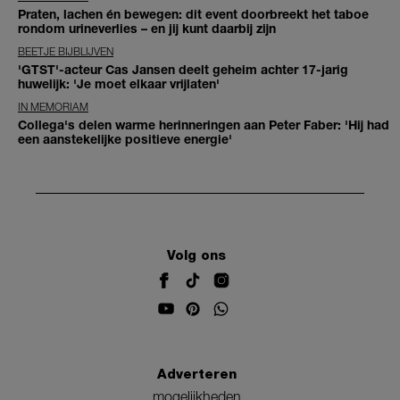
Praten, lachen én bewegen: dit event doorbreekt het taboe
rondom urineverlies – en jij kunt daarbij zijn
BEETJE BIJBLIJVEN
'GTST'-acteur Cas Jansen deelt geheim achter 17-jarig
huwelijk: 'Je moet elkaar vrijlaten'
IN MEMORIAM
Collega's delen warme herinneringen aan Peter Faber: 'Hij had
een aanstekelijke positieve energie'
Volg ons
Adverteren
mogelijkheden