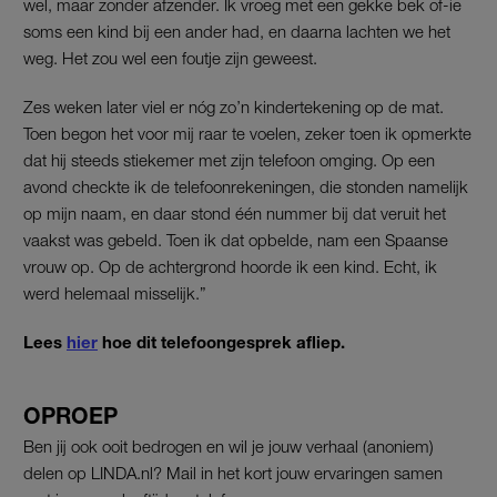
wel, maar zonder afzender. Ik vroeg met een gekke bek of-ie
soms een kind bij een ander had, en daarna lachten we het
weg. Het zou wel een foutje zijn geweest.
Zes weken later viel er nóg zo’n kindertekening op de mat.
Toen begon het voor mij raar te voelen, zeker toen ik opmerkte
dat hij steeds stiekemer met zijn telefoon omging. Op een
avond checkte ik de telefoonrekeningen, die stonden namelijk
op mijn naam, en daar stond één nummer bij dat veruit het
vaakst was gebeld. Toen ik dat opbelde, nam een Spaanse
vrouw op. Op de achtergrond hoorde ik een kind. Echt, ik
werd helemaal misselijk.”
Lees
hier
hoe dit telefoongesprek afliep.
OPROEP
Ben jij ook ooit bedrogen en wil je jouw verhaal (anoniem)
delen op LINDA.nl? Mail in het kort jouw ervaringen samen