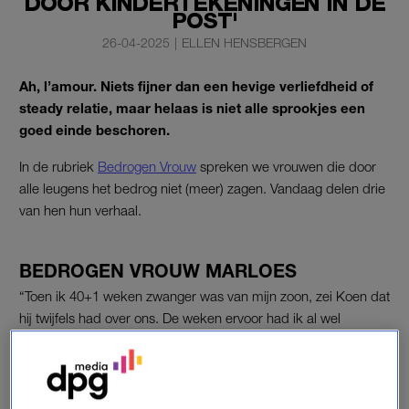
DOOR KINDERTEKENINGEN IN DE
POST'
26-04-2025
|
ELLEN HENSBERGEN
Ah, l’amour. Niets fijner dan een hevige verliefdheid of
steady relatie, maar helaas is niet alle sprookjes een
goed einde beschoren.
In de rubriek
Bedrogen Vrouw
spreken we vrouwen die door
alle leugens het bedrog niet (meer) zagen. Vandaag delen drie
van hen hun verhaal.
BEDROGEN VROUW MARLOES
“Toen ik 40+1 weken zwanger was van mijn zoon, zei Koen dat
hij twijfels had over ons. De weken ervoor had ik al wel
gemerkt dat hij wat kortaf reageerde en dat hij minder vaak
thuis was. Daar werd ik heel onzeker van, zeker door de
situatie waar ik in zat: hoogzwanger van óns kind. Ik weet zijn
gedrag aan spanning en wuifde het weg. Maar op een avond