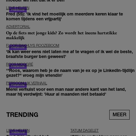
LIEVE HELEEN
Fred (55): 'Ik vind het moeilijk om meerdere keren klaar te
komen tijdens een vrijpartij'
ADVERTORIAL
Op de fiets met jonge kids? Zo wordt het ineens hartstikke
makkelijk
FLOOR BAKHUYS ROOZEBOOM
'Ik kan weer eens niet laten me af te vragen of ik wel de beste,
braafste burger ben geweest'
ROOS MOGGRÉ
'"Roos, waarom heb je de naam van je ex op je LinkedIn-tijdlijn
gezet?" vroeg mijn vriendin'
PERSOONLIJK VERHAAL
Merel verhuist voor een man naar andere kant van het land,
maar hij verdwijnt: 'Huur al maanden niet betaald'
TRENDING
MEER
LIEVE HELEEN
TATUM DAGELET