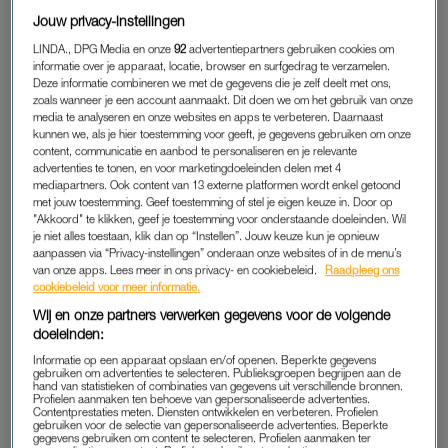
zaten we samen op de bank en draaide hij ineens zijn telefoon
Jouw privacy-instellingen
hard weg. Omdat hij dat zo opvallend deed, vroeg ik wat er
LINDA., DPG Media en onze
92
advertentiepartners gebruiken cookies om
was. Hij bleek te zitten snapchatten met een collega van hem.
informatie over je apparaat, locatie, browser en surfgedrag te verzamelen.
Deze informatie combineren we met de gegevens die je zelf deelt met ons,
Blijkbaar was dat het verbergen waard.
zoals wanneer je een account aanmaakt. Dit doen we om het gebruik van onze
media te analyseren en onze websites en apps te verbeteren. Daarnaast
Ik zat natuurlijk vol hormonen en vroeg hem of hij iets had
kunnen we, als je hier toestemming voor geeft, je gegevens gebruiken om onze
content, communicatie en aanbod te personaliseren en je relevante
uitgespookt met haar. Hij ontkende, maar alles aan zijn
advertenties te tonen, en voor marketingdoeleinden delen met 4
houding vertelde me dat hij loog. Het dreef me tot waanzin:
mediapartners. Ook content van 13 externe platformen wordt enkel getoond
met jouw toestemming. Geef toestemming of stel je eigen keuze in. Door op
iets klopte er niet en hij stond me gewoon uit te lachen. Ik reed
"Akkoord" te klikken, geef je toestemming voor onderstaande doeleinden. Wil
in een soort shock naar zijn moeder toe, die vervolgens weer
je niet alles toestaan, klik dan op “Instellen”. Jouw keuze kun je opnieuw
aanpassen via “Privacy-instellingen” onderaan onze websites of in de menu’s
met mij terug naar huis wilde. Daar kwam zijn hele verhaal
van onze apps. Lees meer in ons privacy- en cookiebeleid.
Raadpleeg ons
eruit: hij voelde niets meer voor me. Hij zei dat het al heel lang
cookiebeleid voor meer informatie.
niet goed zat, maar we waren een paar maanden daarvoor
Wij en onze partners verwerken gegevens voor de volgende
juist nog getrouwd. We besloten, zo goed en kwaad als dat
doeleinden:
ging, te kijken hoe het zou lopen. Eerst maar de bevalling.
Informatie op een apparaat opslaan en/of openen. Beperkte gegevens
gebruiken om advertenties te selecteren. Publieksgroepen begrijpen aan de
hand van statistieken of combinaties van gegevens uit verschillende bronnen.
Op Koen hoefde ik niet te rekenen toen ik het ziekenhuis uit
Profielen aanmaken ten behoeve van gepersonaliseerde advertenties.
Contentprestaties meten. Diensten ontwikkelen en verbeteren. Profielen
kwam. Hij was veel weg in de kraamweken: sporten, naar het
gebruiken voor de selectie van gepersonaliseerde advertenties. Beperkte
gegevens gebruiken om content te selecteren. Profielen aanmaken ter
café met vrienden en uiteindelijk natuurlijk ook weer aan het