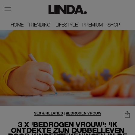
HOME
HOME
TRENDING
TRENDING
LIFESTYLE
LIFESTYLE
PREMIUM
PREMIUM
SHOP
SHOP
SEX & RELATIES
|
BEDROGEN VROUW
3 X 'BEDROGEN VROUW': 'IK
ONTDEKTE ZIJN DUBBELLEVEN