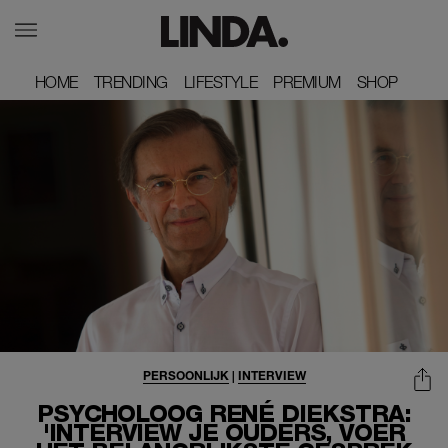
HOME
HOME
TRENDING
TRENDING
LIFESTYLE
LIFESTYLE
PREMIUM
PREMIUM
SHOP
SHOP
PERSOONLIJK
|
INTERVIEW
PSYCHOLOOG RENÉ DIEKSTRA:
'INTERVIEW JE OUDERS, VOER