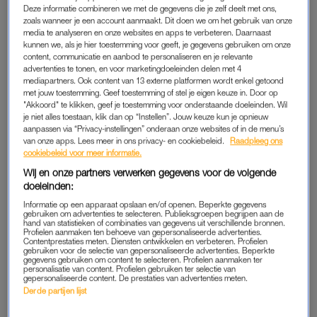
Deze informatie combineren we met de gegevens die je zelf deelt met ons,
zoals wanneer je een account aanmaakt. Dit doen we om het gebruik van onze
Deze column blijkt het startschot voor een tsunami aan
media te analyseren en onze websites en apps te verbeteren. Daarnaast
reacties. Hij vertelt: “In drie weken tijd kreeg ik bijna
kunnen we, als je hier toestemming voor geeft, je gegevens gebruiken om onze
content, communicatie en aanbod te personaliseren en je relevante
zevenduizend reacties van mensen die dit graag wilden
advertenties te tonen, en voor marketingdoeleinden delen met 4
proberen. Heel bijzonder, ze komen nog steeds binnen. Veel
mediapartners. Ook content van 13 externe platformen wordt enkel getoond
met jouw toestemming. Geef toestemming of stel je eigen keuze in. Door op
volwassenen hadden er nog nooit bij stilgestaan dat zo’n
"Akkoord" te klikken, geef je toestemming voor onderstaande doeleinden. Wil
interview een optie is. Maar als ze het eenmaal voorstellen,
je niet alles toestaan, klik dan op “Instellen”. Jouw keuze kun je opnieuw
wijst bijna geen enkele ouder dat idee af.”
aanpassen via “Privacy-instellingen” onderaan onze websites of in de menu’s
van onze apps. Lees meer in ons privacy- en cookiebeleid.
Raadpleeg ons
cookiebeleid voor meer informatie.
Wij en onze partners verwerken gegevens voor de volgende
NUANCE EN BEGRIP
doeleinden:
Voor zo’n interview heeft Diekstra een vijftiental thema’s
Informatie op een apparaat opslaan en/of openen. Beperkte gegevens
opgesteld, die je met je ouders doorloopt. Hoe was hun
gebruiken om advertenties te selecteren. Publieksgroepen begrijpen aan de
hand van statistieken of combinaties van gegevens uit verschillende bronnen.
jeugd? Van welke keuzes hebben ze spijt? Wat waren hun
Profielen aanmaken ten behoeve van gepersonaliseerde advertenties.
Contentprestaties meten. Diensten ontwikkelen en verbeteren. Profielen
gelukkigste momenten tot nu toe? Hoe was de band met hun
gebruiken voor de selectie van gepersonaliseerde advertenties. Beperkte
gegevens gebruiken om content te selecteren. Profielen aanmaken ter
eigen vader en moeder? Niet een-twee-drie zaken die je
personalisatie van content. Profielen gebruiken ter selectie van
gepersonaliseerde content. De prestaties van advertenties meten.
steevast bespreekt in het wekelijkse theekransje.
Derde partijen lijst
Toch zijn juist deze thema’s van groot belang, pleit Diekstra.