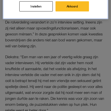
“Je leert hierdoor je ouders beter kennen en daarmee hun
Instellen
Akkoord
gedrag beter begrijpen. Vaak zorgt dat voor een
genuanceerder oordeel over hen, en de keuzes die ze maken.
De rolverdeling verandert in zo’n interview setting. Ineens zijn
zij niet alleen maar opvoedingsfunctionarissen, maar ook
gewoon ménsen.” In deze gesprekken komen vaak kwesties
bovendrijven die anders niet aan bod waren gekomen, maar
wél van belang zijn.
Diekstra: “Een man van een jaar of veertig wilde graag zijn
vader interviewen. Hij vertelde dat zijn vader hem nooit
knuffelde of aanraakte, dat het voelde als afwijzing. In het
interview vertelde die vader met een snik in zijn stem dat hij
ooit is betrapt terwijl hij met een vriendje een seksueel getint
spelletje deed. Hij werd naar de politie gesleept en voor alles
uitgemaakt, wat ervoor zorgde dat hij nooit meer een man of
jongen durfde aan te raken. Die kennis was voor zijn zoon van
enorm belang, de puzzelstukken vielen op hun plek. Hun
relatie werd er beter door.”