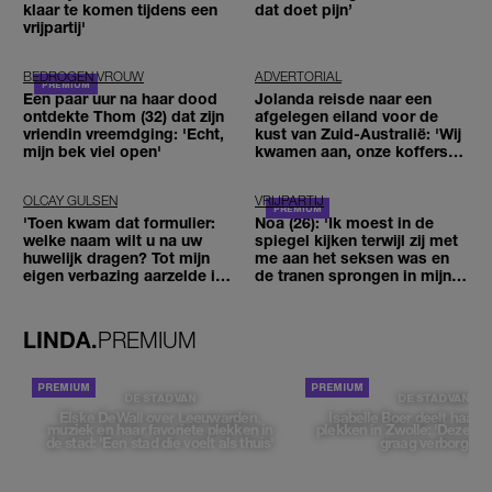
klaar te komen tijdens een
dat doet pijn’
vrijpartij'
BEDROGEN VROUW
ADVERTORIAL
Een paar uur na haar dood
Jolanda reisde naar een
ontdekte Thom (32) dat zijn
afgelegen eiland voor de
vriendin vreemdging: 'Echt,
kust van Zuid-Australië: 'Wij
mijn bek viel open'
kwamen aan, onze koffers
niet'
OLCAY GULSEN
VRIJPARTIJ
'Toen kwam dat formulier:
Noa (26): 'Ik moest in de
welke naam wilt u na uw
spiegel kijken terwijl zij met
huwelijk dragen? Tot mijn
me aan het seksen was en
eigen verbazing aarzelde ik
de tranen sprongen in mijn
geen moment'
ogen'
LINDA.
PREMIUM
DE STAD VAN
DE STAD VAN
Elske DeWall over Leeuwarden,
Isabelle Boer deelt haar f
muziek en haar favoriete plekken in
plekken in Zwolle: 'Deze pl
de stad: 'Een stad die voelt als thuis'
graag verborgen'