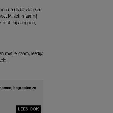
men na de latrelatie en
eet ik niet, maar hij
ek met mij aangaan,
n met je naam, leeftijd
eld’.
enkomen, begroeten ze
LEES OOK