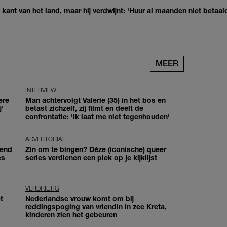
kant van het land, maar hij verdwijnt: 'Huur al maanden niet betaal
MEER
INTERVIEW
ere
Man achtervolgt Valerie (35) in het bos en
j'
betast zichzelf, zij filmt en deelt de
confrontatie: 'Ik laat me niet tegenhouden'
ADVERTORIAL
iend
Zin om te bingen? Déze (iconische) queer
es
series verdienen een plek op je kijklijst
VERDRIETIG
t
Nederlandse vrouw komt om bij
reddingspoging van vriendin in zee Kreta,
kinderen zien het gebeuren