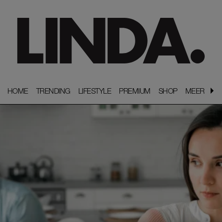
HOME
HOME
TRENDING
TRENDING
LIFESTYLE
LIFESTYLE
PREMIUM
PREMIUM
SHOP
SHOP
MEER
MEER