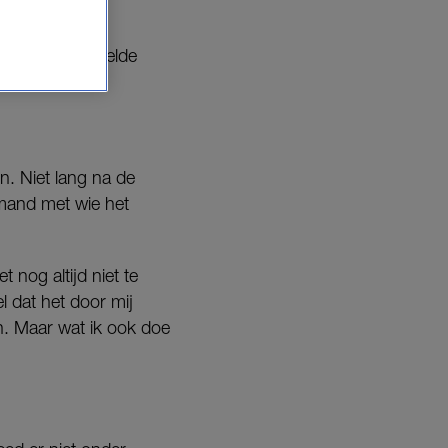
oon.
 hun samengestelde
n. Niet lang na de
emand met wie het
 nog altijd niet te
l dat het door mij
ren. Maar wat ik ook doe