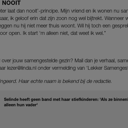
 NOOIT
ter laat dan nooit’-principe. Mijn vriend en ik wonen nu sa
kaar, ik geloof erin dat zijn zoon nog wel bijtrekt. Wanneer w
eggen nu hij niet meer thuis woont. Wil hij toch een gespr
oor open. Ik start ‘m alleen niet, dat weet ik wel.”
l over jouw samengestelde gezin? Mail dan je verhaal, same
ar lezer@linda.nl onder vermelding van ‘Lekker Samengest
ingeerd. Haar echte naam is bekend bij de redactie.
Selinde heeft geen band met haar stiefkinderen: 'Als ze binn
alleen hun vader'