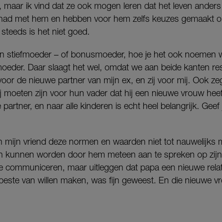
maar ik vind dat ze ook mogen leren dat het leven ander
ehad met hem en hebben voor hem zelfs keuzes gemaakt o
teeds is het niet goed.
jn stiefmoeder – of bonusmoeder, hoe je het ook noemen wi
oeder. Daar slaagt het wel, omdat we aan beide kanten r
voor de nieuwe partner van mijn ex, en zij voor mij. Ook zeg 
lij moeten zijn voor hun vader dat hij een nieuwe vrouw heef
e partner, en naar alle kinderen is echt heel belangrijk. Gee
an mijn vriend deze normen en waarden niet tot nauwelijks 
 kunnen worden door hem meteen aan te spreken op zijn 
e communiceren, maar uitleggen dat papa een nieuwe relati
 beste van willen maken, was fijn geweest. En die nieuwe vr