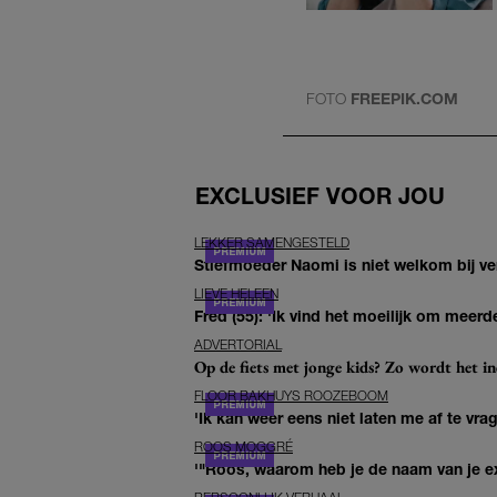
FOTO
FREEPIK.COM
EXCLUSIEF VOOR JOU
LEKKER SAMENGESTELD
Stiefmoeder Naomi is niet welkom bij ver
LIEVE HELEEN
Fred (55): 'Ik vind het moeilijk om meerde
ADVERTORIAL
Op de fiets met jonge kids? Zo wordt het in
FLOOR BAKHUYS ROOZEBOOM
'Ik kan weer eens niet laten me af te vr
ROOS MOGGRÉ
'"Roos, waarom heb je de naam van je ex 