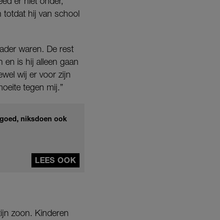
ed er niet onder,
 totdat hij van school
vader waren. De rest
 en is hij alleen gaan
el wij er voor zijn
eite tegen mij.”
t goed, niksdoen ook
LEES OOK
 zijn zoon. Kinderen