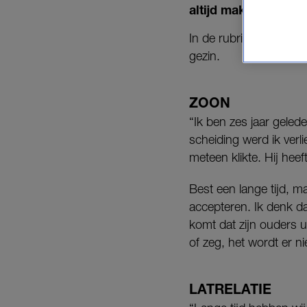
altijd makkelijk. Zoa
In de rubriek ‘Lekker
gezin.
ZOON
“Ik ben zes jaar geled
scheiding werd ik verl
meteen klikte. Hij heef
Best een lange tijd, ma
accepteren. Ik denk dat
komt dat zijn ouders ui
of zeg, het wordt er ni
LATRELATIE