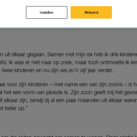
ls bij Wietske, die een latrelatie had voor haar stiefz
Instellen
Akkoord
 Samengesteld’ vertellen vrouwen zoals Wietske* (51) over
en uit elkaar gegaan. Samen met mijn ex heb ik drie kindere
iefd. Ik was er niet naar op zoek, maar toch ontmoette ik i
t twee kinderen en nu zijn we zo’n vijf jaar verder.
ar voor zijn kinderen – met name een van zijn zoons – is het
 het een vorm van jaloezie is. Zijn zoon geeft mij het gevoe
t elkaar zijn, terwijl zij al een paar maanden uit elkaar wa
et beter op.”