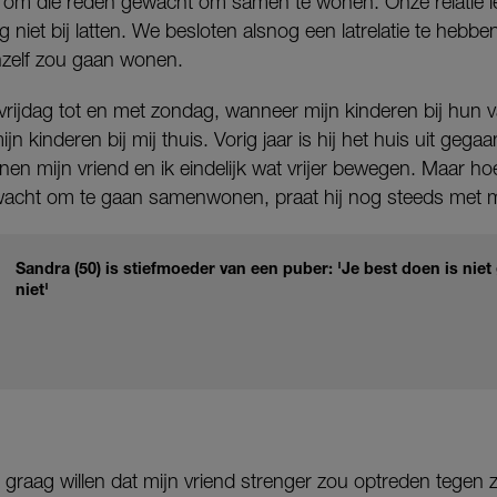
j om die reden gewacht om samen te wonen. Onze relatie le
niet bij latten. We besloten alsnog een latrelatie te hebben
hzelf zou gaan wonen.
vrijdag tot en met zondag, wanneer mijn kinderen bij hun 
 kinderen bij mij thuis. Vorig jaar is hij het huis uit gegaan
n mijn vriend en ik eindelijk wat vrijer bewegen. Maar hoew
cht om te gaan samenwonen, praat hij nog steeds met mo
Sandra (50) is stiefmoeder van een puber: 'Je best doen is nie
niet'
 zou graag willen dat mijn vriend strenger zou optreden tegen