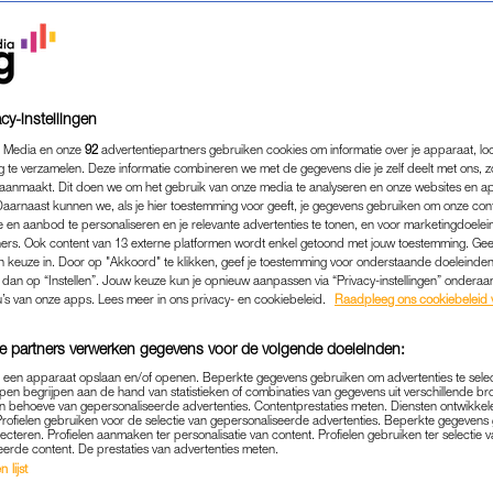
cy-instellingen
 Media en onze
92
advertentiepartners gebruiken cookies om informatie over je apparaat, lo
g te verzamelen. Deze informatie combineren we met de gegevens die je zelf deelt met ons, z
aanmaakt. Dit doen we om het gebruik van onze media te analyseren en onze websites en a
Daarnaast kunnen we, als je hier toestemming voor geeft, je gegevens gebruiken om onze con
 en aanbod te personaliseren en je relevante advertenties te tonen, en voor marketingdoele
ers. Ook content van 13 externe platformen wordt enkel getoond met jouw toestemming. Ge
gen keuze in. Door op "Akkoord" te klikken, geef je toestemming voor onderstaande doeleinden. 
k dan op “Instellen”. Jouw keuze kun je opnieuw aanpassen via “Privacy-instellingen” ondera
FAMILIE
|
LEKKER SAMENGESTELD
u’s van onze apps. Lees meer in ons privacy- en cookiebeleid.
Raadpleeg ons cookiebeleid 
HAD LATRELATIE TOT STIE
e partners verwerken gegevens voor de volgende doeleinden:
UIS GING: 'HIJ WAS JALOER
p een apparaat opslaan en/of openen. Beperkte gegevens gebruiken om advertenties te sele
pen begrijpen aan de hand van statistieken of combinaties van gegevens uit verschillende br
03-11-2023
|
NIVINE DE JONG
 behoeve van gepersonaliseerde advertenties. Contentprestaties meten. Diensten ontwikkel
Profielen gebruiken voor de selectie van gepersonaliseerde advertenties. Beperkte gegeven
lecteren. Profielen aanmaken ter personalisatie van content. Profielen gebruiken ter selectie 
oosters, nieuwe regels bedacht door de nieuwe vrien
eerde content. De prestaties van advertenties meten.
 lijst
 hebben met de nieuwe situatie: een samengesteld ge