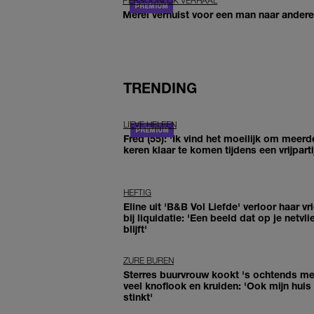
PERSOONLIJK VERHAAL
Merel verhuist voor een man naar andere 
TRENDING
LIEVE HELEEN
Fred (55): 'Ik vind het moeilijk om meerd
keren klaar te komen tijdens een vrijparti
HEFTIG
Eline uit 'B&B Vol Liefde' verloor haar vr
bij liquidatie: 'Een beeld dat op je netvli
blijft'
ZURE BUREN
Sterres buurvrouw kookt 's ochtends me
veel knoflook en kruiden: 'Ook mijn huis
stinkt'