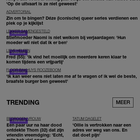
'Op de uitvaart is ze niet geweest'
ADVERTORIAL
Zin om te bingen? Déze (iconische) queer series verdienen een
plek op je kijklijst
LEKKER SAMENGESTELD
Stiefmoeder Naomi is niet welkom bij verjaardagen: 'Hun
moeder wil niet dat ik er ben'
LIEVE HELEEN
Fred (55): 'Ik vind het moeilijk om meerdere keren klaar te
komen tijdens een vrijpartij'
FLOOR BAKHUYS ROOZEBOOM
'Ik kan weer eens niet laten me af te vragen of ik wel de beste,
braafste burger ben geweest'
TRENDING
MEER
BEDROGEN VROUW
TATUM DAGELET
Een paar uur na haar dood
'Ollie is vertrokken naar een
ontdekte Thom (32) dat zijn
adres ver weg van ons. En
vriendin vreemdging: 'Echt,
dat doet pijn’
mijn bek viel open'