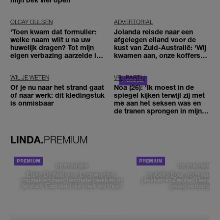
OLCAY GULSEN
ADVERTORIAL
'Toen kwam dat formulier:
Jolanda reisde naar een
welke naam wilt u na uw
afgelegen eiland voor de
huwelijk dragen? Tot mijn
kust van Zuid-Australië: 'Wij
eigen verbazing aarzelde ik
kwamen aan, onze koffers
geen moment'
niet'
WIL JE WETEN
VRIJPARTIJ
Of je nu naar het strand gaat
Noa (26): 'Ik moest in de
of naar werk: dit kledingstuk
spiegel kijken terwijl zij met
is onmisbaar
me aan het seksen was en
de tranen sprongen in mijn
ogen'
LINDA.
PREMIUM
DE STAD VAN
DE STAD VAN
Elske DeWall over Leeuwarden,
Isabelle Boer deelt haar f
muziek en haar favoriete plekken in
plekken in Zwolle: 'Deze pl
de stad: 'Een stad die voelt als thuis'
graag verborgen'