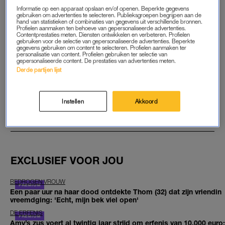
Informatie op een apparaat opslaan en/of openen. Beperkte gegevens
gebruiken om advertenties te selecteren. Publieksgroepen begrijpen aan de
START GRATIS MAAND
hand van statistieken of combinaties van gegevens uit verschillende bronnen.
Profielen aanmaken ten behoeve van gepersonaliseerde advertenties.
Contentprestaties meten. Diensten ontwikkelen en verbeteren. Profielen
Daarna €5,95 per maand
gebruiken voor de selectie van gepersonaliseerde advertenties. Beperkte
gegevens gebruiken om content te selecteren. Profielen aanmaken ter
personalisatie van content. Profielen gebruiken ter selectie van
Al abonnee? Log in
gepersonaliseerde content. De prestaties van advertenties meten.
Derde partijen lijst
Instellen
Akkoord
GOED ARTIKEL? DELEN MAAR.
EXCLUSIEF VOOR JOU
BEDROGEN VROUW
Een paar uur na haar dood ontdekte Thom (32) dat zijn vriendin
vreemdging: 'Echt, mijn bek viel open'
DE ERFENIS
Amy’s zus voert al twintig jaar strijd om erfenis van 10.000 euro: