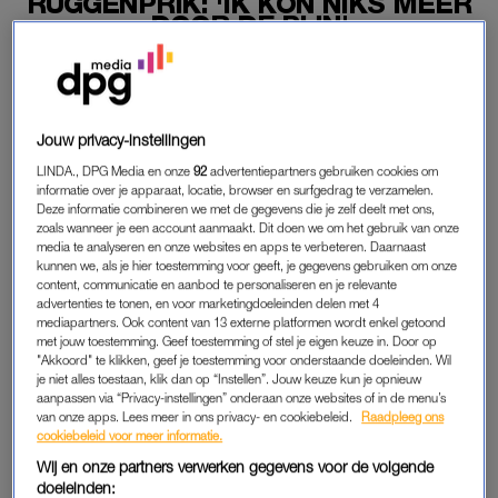
RUGGENPRIK: 'IK KON NIKS MEER
DOOR DE PIJN'
17-06-2025
|
ANNA NEELTJE DE BOER
PREMIUM
Jouw privacy-instellingen
LEES VERDER MET
LINDA., DPG Media en onze
92
advertentiepartners gebruiken cookies om
informatie over je apparaat, locatie, browser en surfgedrag te verzamelen.
PREMIUM
Deze informatie combineren we met de gegevens die je zelf deelt met ons,
zoals wanneer je een account aanmaakt. Dit doen we om het gebruik van onze
media te analyseren en onze websites en apps te verbeteren. Daarnaast
kunnen we, als je hier toestemming voor geeft, je gegevens gebruiken om onze
Krijg onbeperkt toegang tot alle
content, communicatie en aanbod te personaliseren en je relevante
advertenties te tonen, en voor marketingdoeleinden delen met 4
artikelen
mediapartners. Ook content van 13 externe platformen wordt enkel getoond
met jouw toestemming. Geef toestemming of stel je eigen keuze in. Door op
Lees LINDA.magazine online
"Akkoord" te klikken, geef je toestemming voor onderstaande doeleinden. Wil
je niet alles toestaan, klik dan op “Instellen”. Jouw keuze kun je opnieuw
Geniet van te gekke winacties en
aanpassen via “Privacy-instellingen” onderaan onze websites of in de menu’s
van onze apps. Lees meer in ons privacy- en cookiebeleid.
Raadpleeg ons
lekkere puzzels
cookiebeleid voor meer informatie.
Maandelijks opzegbaar
Wij en onze partners verwerken gegevens voor de volgende
doeleinden: