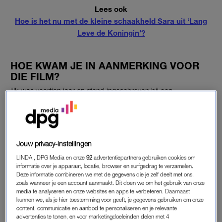
Lees ook
Hoe is het nu met de kleine schaakheld Sara uit ‘Lang
Leve de Koningin’?
HOE KWAM JE IN AANMERKING VOOR
DIE FILM?
“Ik was veertien jaar en stond ingeschreven bij een
castingbureau. Bij verschillende audities dacht ik van te voren
al dat ik het toch niet zou worden, maar bij
Hoe overleef ik
mezelf?,
gebaseerd op de gelijknamige boekenserie van
Francine Oomen,
dacht ik: laat ik het proberen. Ik deed auditie
Jouw privacy-instellingen
voor de rol van Jonas, de beste vriend van hoofdrolspeler
LINDA., DPG Media en onze
92
advertentiepartners gebruiken cookies om
Rosa. Jonas dichtte, dus voor mijn auditie moest ik een
informatie over je apparaat, locatie, browser en surfgedrag te verzamelen.
gedicht schrijven en voorlezen. Ook had ik een gesprek via
Deze informatie combineren we met de gegevens die je zelf deelt met ons,
zoals wanneer je een account aanmaakt. Dit doen we om het gebruik van onze
een webcam, want Rosa en ik hadden ‘i.v.’ (internet
media te analyseren en onze websites en apps te verbeteren. Daarnaast
verkering). En dat ging blijkbaar goed. Ik kan me nog steeds
kunnen we, als je hier toestemming voor geeft, je gegevens gebruiken om onze
content, communicatie en aanbod te personaliseren en je relevante
herinneren hoe mijn moeder gillend riep: ‘Pascal, je hebt de
advertenties te tonen, en voor marketingdoeleinden delen met 4
rol!’.”