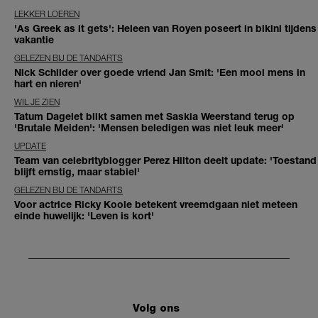
LEKKER LOEREN
'As Greek as it gets': Heleen van Royen poseert in bikini tijdens
vakantie
GELEZEN BIJ DE TANDARTS
Nick Schilder over goede vriend Jan Smit: 'Een mooi mens in
hart en nieren'
WIL JE ZIEN
Tatum Dagelet blikt samen met Saskia Weerstand terug op
'Brutale Meiden': 'Mensen beledigen was niet leuk meer'
UPDATE
Team van celebrityblogger Perez Hilton deelt update: 'Toestand
blijft ernstig, maar stabiel'
GELEZEN BIJ DE TANDARTS
Voor actrice Ricky Koole betekent vreemdgaan niet meteen
einde huwelijk: 'Leven is kort'
Volg ons