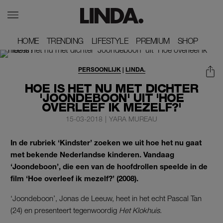
HOME
HOME
TRENDING
TRENDING
LIFESTYLE
LIFESTYLE
PREMIUM
PREMIUM
SHOP
SHOP
PERSOONLIJK
|
LINDA.
HOE IS HET NU MET DICHTER
'JOONDEBOON' UIT 'HOE
OVERLEEF IK MEZELF?'
15-03-2018
|
YARA MUREAU
In de rubriek ‘Kindster’ zoeken we uit hoe het nu gaat
met bekende Nederlandse kinderen. Vandaag
‘Joondeboon’, die een van de hoofdrollen speelde in de
film ‘Hoe overleef ik mezelf?’ (2008).
‘Joondeboon’, Jonas de Leeuw, heet in het echt Pascal Tan
(24) en presenteert tegenwoordig
Het Klokhuis
.