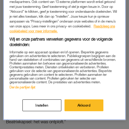
mediapartners. Ook content van 13 externe platformen wordt enkel getoond
met jouw toestemming. Geef toestemming of stel je eigen keuze in. Door op
"Akkoord" te klikken, geef je toestemming voor onderstaande doeleinden. Wil
je niet alles toestaan, klik dan op “Instellen”. Jouw keuze kun je opnieuw
JE SPEELDE EEN VAN DE
aanpassen via “Privacy-instellingen” onderaan onze websites of in de menu’s
HOOFDROLLEN, HOE WAS DAT?
van onze apps. Lees meer in ons privacy- en cookiebeleid.
Raadpleeg ons
cookiebeleid voor meer informatie.
“Het was een groot feest. De cast, de regisseur, iedereen was
Wij en onze partners verwerken gegevens voor de volgende
aardig en relaxt. Omdat ik zo jong was hoefde ik niet al te veel
doeleinden:
voor te bereiden. Voor de opnames werd me verteld wat ik
Informatie op een apparaat opslaan en/of openen. Beperkte gegevens
moest zeggen. Als je zo jong bent en de woorden worden je
gebruiken om advertenties te selecteren. Publieksgroepen begrijpen aan de
hand van statistieken of combinaties van gegevens uit verschillende bronnen.
via een script in de mond gelegd, dan is dat denk ik lastig. Ik
Profielen aanmaken ten behoeve van gepersonaliseerde advertenties.
was vrij in mijn spel.”
Contentprestaties meten. Diensten ontwikkelen en verbeteren. Profielen
gebruiken voor de selectie van gepersonaliseerde advertenties. Beperkte
gegevens gebruiken om content te selecteren. Profielen aanmaken ter
personalisatie van content. Profielen gebruiken ter selectie van
gepersonaliseerde content. De prestaties van advertenties meten.
HEB JE NOG EEN LEUKE ANEKDOTE UIT
Derde partijen lijst
DIE TIJD?
“Het eerste wat me te binnen schiet is dat ik mijn haren moest
Instellen
Akkoord
laten groeien. En ik moet je zeggen: dat liep een beetje uit de
hand. Mijn kapsel stond op school echt bekend als het
Beatrixkapsel: het was ontploft.”