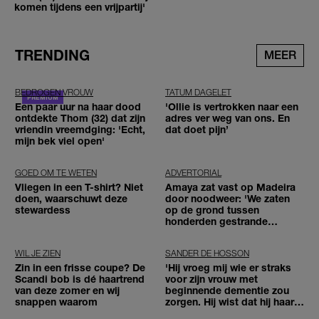
komen tijdens een vrijpartij'
TRENDING
MEER
BEDROGEN VROUW
TATUM DAGELET
Een paar uur na haar dood
'Ollie is vertrokken naar een
ontdekte Thom (32) dat zijn
adres ver weg van ons. En
vriendin vreemdging: 'Echt,
dat doet pijn’
mijn bek viel open'
GOED OM TE WETEN
ADVERTORIAL
Vliegen in een T-shirt? Niet
Amaya zat vast op Madeira
doen, waarschuwt deze
door noodweer: 'We zaten
stewardess
op de grond tussen
honderden gestrande
reizigers'
WIL JE ZIEN
SANDER DE HOSSON
Zin in een frisse coupe? De
'Hij vroeg mij wie er straks
Scandi bob is dé haartrend
voor zijn vrouw met
van deze zomer en wij
beginnende dementie zou
snappen waarom
zorgen. Hij wist dat hij haar
zou moeten loslaten'