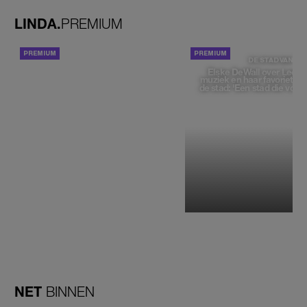
LINDA.
PREMIUM
ACHTERGROND
DE STAD VAN
Elske DeWall over Leeu
muziek en haar favoriete p
de stad: 'Een stad die voelt 
NET
BINNEN