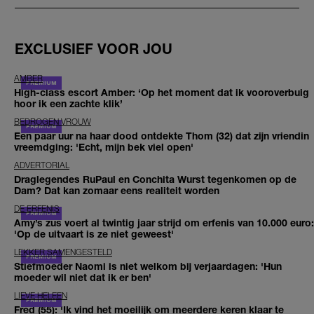
EXCLUSIEF VOOR JOU
AMBER
High-class escort Amber: ‘Op het moment dat ik vooroverbuig
hoor ik een zachte klik’
BEDROGEN VROUW
Een paar uur na haar dood ontdekte Thom (32) dat zijn vriendin
vreemdging: 'Echt, mijn bek viel open'
ADVERTORIAL
Draglegendes RuPaul en Conchita Wurst tegenkomen op de
Dam? Dat kan zomaar eens realiteit worden
DE ERFENIS
Amy’s zus voert al twintig jaar strijd om erfenis van 10.000 euro:
'Op de uitvaart is ze niet geweest'
LEKKER SAMENGESTELD
Stiefmoeder Naomi is niet welkom bij verjaardagen: 'Hun
moeder wil niet dat ik er ben'
LIEVE HELEEN
Fred (55): 'Ik vind het moeilijk om meerdere keren klaar te