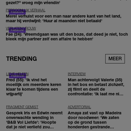
gezet?" vroeg mijn vriendin'
PERSOONLIJK VERHAAL
Merel verhuist voor een man naar andere kant van het land,
maar hij verdwijnt: 'Huur al maanden niet betaald'
VERLATEN VROUW
Fae (24): 'Vreemdgaan was uit den boze, dat deed je niet, toch
bleek mijn partner zelf een affaire te hebben'
TRENDING
MEER
LIEVE HELEEN
INTERVIEW
Fred (55): 'Ik vind het
Man achtervolgt Valerie (35)
moeilijk om meerdere keren
in het bos en betast zichzelf,
klaar te komen tijdens een
zij filmt en deelt de
vrijpartij'
confrontatie: 'Ik laat me niet
tegenhouden'
FRAGMENT GEMIST
ADVERTORIAL
Gesprek Iris en Edwin neemt
Amaya zat vast op Madeira
onverwachte wending in
door noodweer: 'We zaten
'B&B Vol Liefde': 'Hoopte
op de grond tussen
dat je niet verliefd zou
honderden gestrande