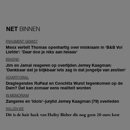
NET
BINNEN
FRAGMENT GEMIST
Mexx vertelt Thomas openhartig over miskraam in 'B&B Vol
Liefde': 'Daar doe je niks aan helaas'
BEKEND
Jim en Jamai reageren op overlijden Jerney Kaagman:
'Dankbaar dat je blijkbaar iets zag in dat jongetje van zestien'
ADVERTORIAL
Draglegendes RuPaul en Conchita Wurst tegenkomen op de
Dam? Dat kan zomaar eens realiteit worden
IN MEMORIAM
Zangeres en 'Idols'-jurylid Jerney Kaagman (79) overleden
WILLEN WE
Dít is de hair hack van Hailey Bieber die nog geen 20 euro kost