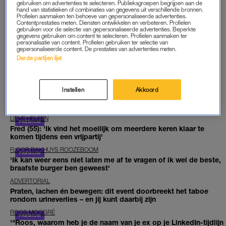
gebruiken om advertenties te selecteren. Publieksgroepen begrijpen aan de
hand van statistieken of combinaties van gegevens uit verschillende bronnen.
Profielen aanmaken ten behoeve van gepersonaliseerde advertenties.
Bekijk het fragment van Jane Goodall in
RTL Late Night
hier:
Contentprestaties meten. Diensten ontwikkelen en verbeteren. Profielen
gebruiken voor de selectie van gepersonaliseerde advertenties. Beperkte
gegevens gebruiken om content te selecteren. Profielen aanmaken ter
GOED ARTIKEL? DELEN MAAR.
personalisatie van content. Profielen gebruiken ter selectie van
gepersonaliseerde content. De prestaties van advertenties meten.
Derde partijen lijst
Instellen
Akkoord
EXCLUSIEF VOOR JOU
LIEVE HELEEN
Fred (55): 'Ik vind het moeilijk om meerdere keren klaar te
komen tijdens een vrijpartij'
FLOOR BAKHUYS ROOZEBOOM
'Ik kan weer eens niet laten me af te vragen of ik wel de beste,
braafste burger ben geweest'
ADVERTORIAL
Praten, lachen én bewegen: dit event doorbreekt het taboe
rondom urineverlies – en jij kunt daarbij zijn
ROOS MOGGRÉ
'"Roos, waarom heb je de naam van je ex op je LinkedIn-tijdlijn