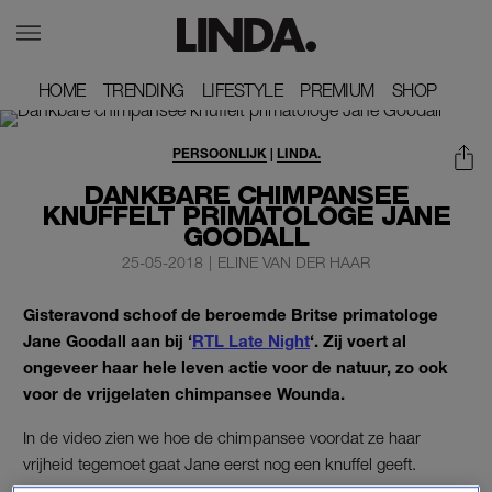
HOME
HOME
TRENDING
TRENDING
LIFESTYLE
LIFESTYLE
PREMIUM
PREMIUM
SHOP
SHOP
PERSOONLIJK
|
LINDA.
DANKBARE CHIMPANSEE
KNUFFELT PRIMATOLOGE JANE
GOODALL
25-05-2018
|
ELINE VAN DER HAAR
Gisteravond schoof de beroemde Britse primatologe
Jane Goodall aan bij ‘
RTL Late Night
‘. Zij voert al
ongeveer haar hele leven actie voor de natuur, zo ook
voor de vrijgelaten chimpansee Wounda.
In de video zien we hoe de chimpansee voordat ze haar
vrijheid tegemoet gaat Jane eerst nog een knuffel geeft.