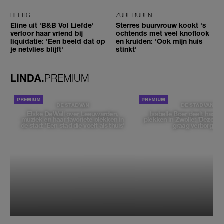
worden'
reizigers'
HEFTIG
ZURE BUREN
Eline uit 'B&B Vol Liefde'
Sterres buurvrouw kookt 's
verloor haar vriend bij
ochtends met veel knoflook
liquidatie: 'Een beeld dat op
en kruiden: 'Ook mijn huis
je netvlies blijft'
stinkt'
LINDA.
PREMIUM
DE STAD VAN
DE STAD VAN
Elske DeWall over Leeuwarden,
Isabelle Boer deelt haar f
muziek en haar favoriete plekken in
plekken in Zwolle: 'Deze pl
de stad: 'Een stad die voelt als thuis'
graag verborgen'