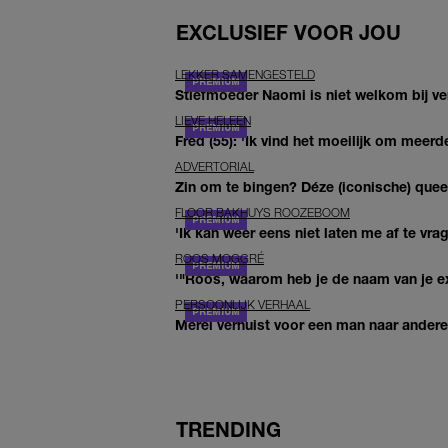
EXCLUSIEF VOOR JOU
LEKKER SAMENGESTELD
Stiefmoeder Naomi is niet welkom bij ver
LIEVE HELEEN
Fred (55): 'Ik vind het moeilijk om meerde
ADVERTORIAL
Zin om te bingen? Déze (iconische) queer 
FLOOR BAKHUYS ROOZEBOOM
'Ik kan weer eens niet laten me af te vr
ROOS MOGGRÉ
'"Roos, waarom heb je de naam van je ex 
PERSOONLIJK VERHAAL
Merel verhuist voor een man naar andere 
TRENDING