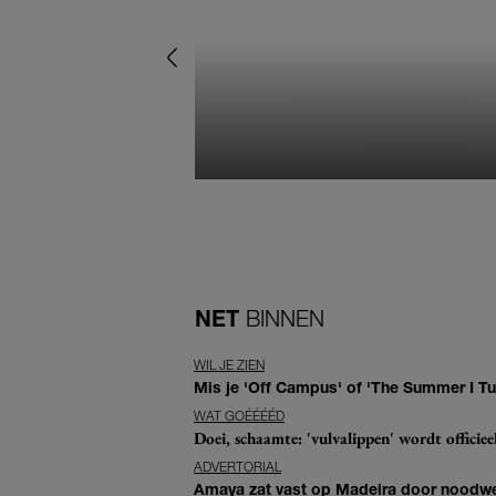
NET
BINNEN
WIL JE ZIEN
Mis je 'Off Campus' of 'The Summer I Tur
WAT GOÉÉÉÉD
Doei, schaamte: 'vulvalippen' wordt offici
ADVERTORIAL
Amaya zat vast op Madeira door noodwee