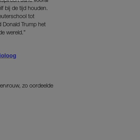
f bij de tijd houden.
euterschool tot
eld Donald Trump het
de wereld.”
ioloog
wervrouw, zo oordeelde