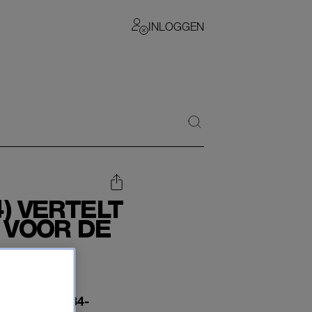
INLOGGEN
4) VERTELT
H VOOR DE
 natuur. De 84-