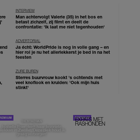
INTERVIEW
ere
Man achtervolgt Valerie (35) in het bos en
j'
betast zichzelf, zij filmt en deelt de
confrontatie: 'Ik laat me niet tegenhouden'
ADVERTORIAL
iend
Ja écht: WorldPride is nog in volle gang – en
es
hier rol je nu het allerlekkerst je bed in na het
feesten
ZURE BUREN
Sterres buurvrouw kookt 's ochtends met
a,
veel knoflook en kruiden: 'Ook mijn huis
stinkt'
EXPATS MET
STOM!
DE STAD VAN
RASHONDEN
Isabelle Boer deelt haar favoriete
plekken in Zwolle: 'Deze plek houd ik
graag verborgen'