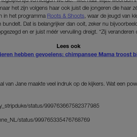
aar het zijn volgens haar ook juist die jongeren die haar zél
n in het programma
Roots & Shoots
, waar de jeugd van kl
en bundelt. Dat is belangrijker dan ooit, zeker nu bijvoorbe
pgezegd en er juist méér vervuiling dreigt. “Zij veranderen 
Lees ook
ieren hebben gevoelens: chimpansee Mama troost b
aal van Jane maakte veel indruk op de kijkers. Wat een po
tony_stripduke/status/999763667582377985
jeanne_NL/status/999765335476768769