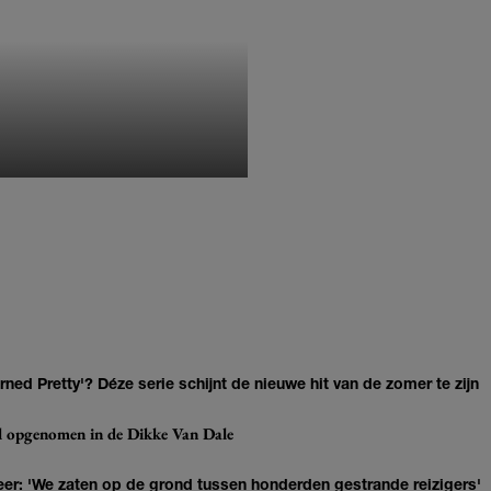
MONIQUE KLEMANN
ned Pretty'? Déze serie schijnt de nieuwe hit van de zomer te zijn
eel opgenomen in de Dikke Van Dale
r: 'We zaten op de grond tussen honderden gestrande reizigers'