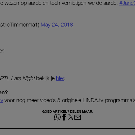
ste wezen op aarde en toch vernietigen we de aarde.
#Jane
AstridTimmerma1)
May 24, 2018
er:
RTL Late Night
bekijk je
hier
.
en?
tv
voor nog meer video’s & originele LINDA.tv-programma’s
GOED ARTIKEL? DELEN MAAR.