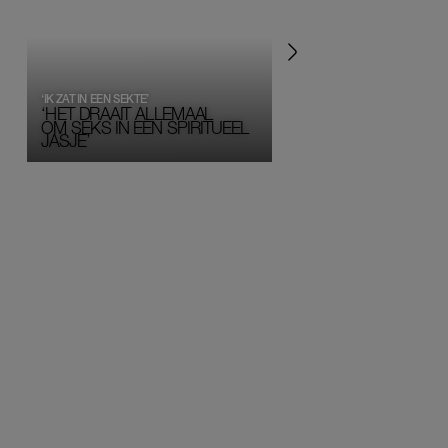
‘IK ZAT IN EEN SEKTE’
‘HET DRAAIT ALLEMAAL
OM SEKS IN EEN SPIRITUEEL 
JASJE’