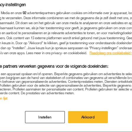
kt tegenwoordig vooral met jongeren samen, want juist
cy-instellingen
om voor te vechten.
 Media en onze
92
advertentiepartners gebruiken cookies om informatie over je apparaat, lo
g te verzamelen. Deze informatie combineren we met de gegevens die je zelf deelt met ons, z
t
: “We hebben maar één planeet en we zijn hard bezig die te
aanmaakt. Dit doen we om het gebruik van onze media te analyseren en onze websites en a
Daarnaast kunnen we, als je hier toestemming voor geeft, je gegevens gebruiken om onze con
 en aanbod te personaliseren en je relevante advertenties te tonen, en voor marketingdoele
Lees ook
ers. Ook content van 13 externe platformen wordt enkel getoond met jouw toestemming. Ge
gen keuze in. Door op "Akkoord" te klikken, geef je toestemming voor onderstaande doeleinden. 
Dankbare chimpansee knuffelt Jane Goodall
k dan op “Instellen”. Jouw keuze kun je opnieuw aanpassen via “Privacy-instellingen” ondera
u’s van onze apps. Lees meer in ons privacy- en cookiebeleid.
Raadpleeg ons cookiebeleid 
HIMPANSEES
e partners verwerken gegevens voor de volgende doeleinden:
eldberoemd dankzij haar werk voor de met uitsterven bedre
p een apparaat opslaan en/of openen. Beperkte gegevens gebruiken om advertenties te sele
pen begrijpen aan de hand van statistieken of combinaties van gegevens uit verschillende br
e de hele wereld over en werd een icoon voor jong en oud.
 behoeve van gepersonaliseerde advertenties. Contentprestaties meten. Diensten ontwikkel
Profielen gebruiken voor de selectie van gepersonaliseerde advertenties. Beperkte gegeven
reed: ze zet zich vooral in voor het behoud van de aarde.
lecteren. Profielen aanmaken ter personalisatie van content. Profielen gebruiken ter selectie 
eerde content. De prestaties van advertenties meten.
r de toekomst van onze planeet.
 lijst
T DE TOEKOMST
Instellen
Akkoord
t om naar Mars te gaan, maar daar kunnen we niet leven. We 
egelijkertijd vernietigen we die.” Met haar wijze woorden i