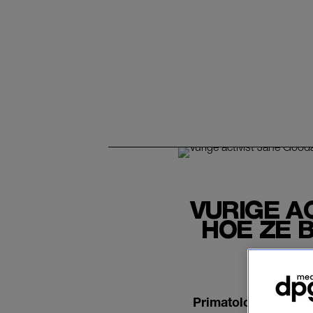
VURIGE AC
HOE ZE B
Primatoloog Jane Goo