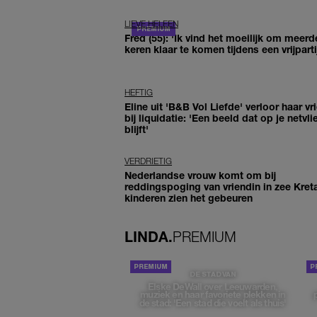
LIEVE HELEEN
Fred (55): 'Ik vind het moeilijk om meerd
keren klaar te komen tijdens een vrijparti
HEFTIG
Eline uit 'B&B Vol Liefde' verloor haar vr
bij liquidatie: 'Een beeld dat op je netvli
blijft'
VERDRIETIG
Nederlandse vrouw komt om bij
reddingspoging van vriendin in zee Kret
kinderen zien het gebeuren
LINDA.
PREMIUM
DE STAD VAN
Elske DeWall over Leeuwarden,
muziek en haar favoriete plekken in
de stad: 'Een stad die voelt als thuis'