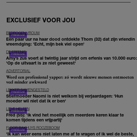
EXCLUSIEF VOOR JOU
BEDROGEN VROUW
Een paar uur na haar dood ontdekte Thom (32) dat zijn vriendin
vreemdging: 'Echt, mijn bek viel open'
DE ERFENIS
Amy’s zus voert al twintig jaar strijd om erfenis van 10.000 euro:
'Op de uitvaart is ze niet geweest'
ADVERTORIAL
Word een professional yapper: zó wordt nieuwe mensen ontmoeten
veel minder awkward
LEKKER SAMENGESTELD
Stiefmoeder Naomi is niet welkom bij verjaardagen: 'Hun
moeder wil niet dat ik er ben'
LIEVE HELEEN
Fred (55): 'Ik vind het moeilijk om meerdere keren klaar te
komen tijdens een vrijpartij'
FLOOR BAKHUYS ROOZEBOOM
'Ik kan weer eens niet laten me af te vragen of ik wel de beste,