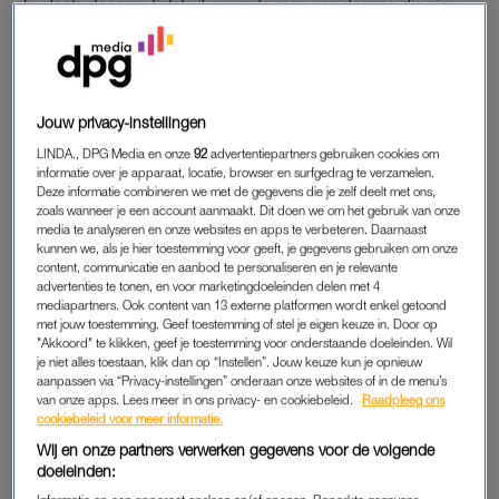
In plaats daarvan fietste ik naar de man van degene die ging
sterven. We kregen uitleg, wat er aan de hand was, waarom
het nu echt niet meer ging, wat er zou gaan gebeuren, hielden
elkaar vast, gingen verdoofd weer naar huis. De volgende dag
werd ze met de ambulance naar huis gereden, kwam er een
Jouw privacy-instellingen
ziekenhuisbed in de erker, en was het wachten op het einde.
LINDA., DPG Media en onze
92
advertentiepartners gebruiken cookies om
informatie over je apparaat, locatie, browser en surfgedrag te verzamelen.
Deze informatie combineren we met de gegevens die je zelf deelt met ons,
ZORGROOSTER
zoals wanneer je een account aanmaakt. Dit doen we om het gebruik van onze
media te analyseren en onze websites en apps te verbeteren. Daarnaast
Wat dagen zou duren, werden weken. Weken waarin we een
kunnen we, als je hier toestemming voor geeft, je gegevens gebruiken om onze
zorgrooster
hadden, afwisselden wie wanneer bleef slapen en
content, communicatie en aanbod te personaliseren en je relevante
advertenties te tonen, en voor marketingdoeleinden delen met 4
niet alleen voor haar zorgden, maar ook voor elkaar. We
mediapartners. Ook content van 13 externe platformen wordt enkel getoond
deden boodschappen, zetten koffie voor de vrienden en
met jouw toestemming. Geef toestemming of stel je eigen keuze in. Door op
"Akkoord" te klikken, geef je toestemming voor onderstaande doeleinden. Wil
dierbaren die afscheid kwamen nemen, deden bloemen in
je niet alles toestaan, klik dan op “Instellen”. Jouw keuze kun je opnieuw
vazen, haalden medicijnen en lazen soms ook gewoon in stilte
aanpassen via “Privacy-instellingen” onderaan onze websites of in de menu’s
van onze apps. Lees meer in ons privacy- en cookiebeleid.
Raadpleeg ons
een boek naast elkaar.
cookiebeleid voor meer informatie.
Wij en onze partners verwerken gegevens voor de volgende
We aten toastjes met kaas, dronken wijn. ‘Ik hoef toch niet
doeleinden:
meer te rijden’, zei ze elke keer, haar toch al dunne armen