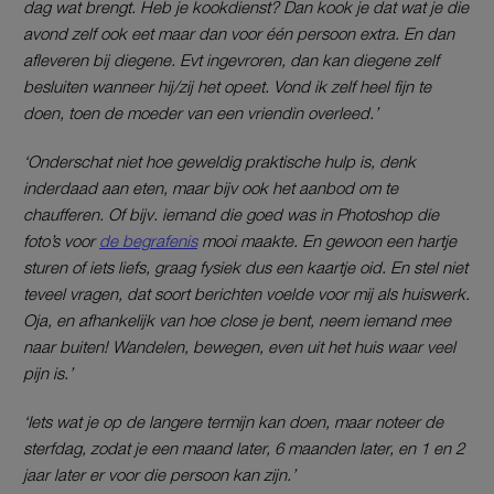
dag wat brengt. Heb je kookdienst? Dan kook je dat wat je die
avond zelf ook eet maar dan voor één persoon extra. En dan
afleveren bij diegene. Evt ingevroren, dan kan diegene zelf
besluiten wanneer hij/zij het opeet. Vond ik zelf heel fijn te
doen, toen de moeder van een vriendin overleed.’
‘Onderschat niet hoe geweldig praktische hulp is, denk
inderdaad aan eten, maar bijv ook het aanbod om te
chaufferen. Of bijv. iemand die goed was in Photoshop die
foto’s voor
de begrafenis
mooi maakte. En gewoon een hartje
sturen of iets liefs, graag fysiek dus een kaartje oid. En stel niet
teveel vragen, dat soort berichten voelde voor mij als huiswerk.
Oja, en afhankelijk van hoe close je bent, neem iemand mee
naar buiten! Wandelen, bewegen, even uit het huis waar veel
pijn is.’
‘Iets wat je op de langere termijn kan doen, maar noteer de
sterfdag, zodat je een maand later, 6 maanden later, en 1 en 2
jaar later er voor die persoon kan zijn.’