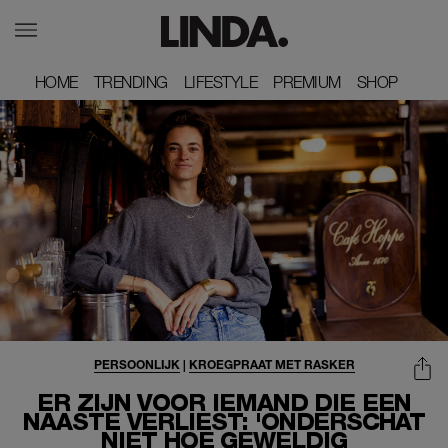
HOME
HOME
TRENDING
TRENDING
LIFESTYLE
LIFESTYLE
PREMIUM
PREMIUM
SHOP
SHOP
PERSOONLIJK
|
KROEGPRAAT MET RASKER
ER ZIJN VOOR IEMAND DIE EEN
NAASTE VERLIEST: 'ONDERSCHAT
NIET HOE GEWELDIG