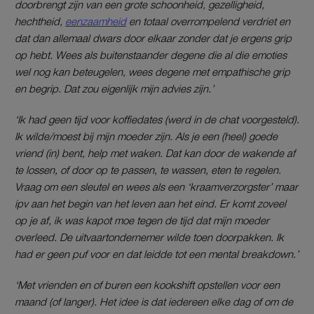
doorbrengt zijn van een grote schoonheid, gezelligheid,
hechtheid,
eenzaamheid
en totaal overrompelend verdriet en
dat dan allemaal dwars door elkaar zonder dat je ergens grip
op hebt. Wees als buitenstaander degene die al die emoties
wel nog kan beteugelen, wees degene met empathische grip
en begrip. Dat zou eigenlijk mijn advies zijn.’
‘Ik had geen tijd voor koffiedates (werd in de chat voorgesteld).
Ik wilde/moest bij mijn moeder zijn. Als je een (heel) goede
vriend (in) bent, help met waken. Dat kan door de wakende af
te lossen, of door op te passen, te wassen, eten te regelen.
Vraag om een sleutel en wees als een
‘kraamverzorgster’ maar
ipv aan het begin van het leven aan het eind. Er komt zoveel
op je af, ik was kapot moe tegen de tijd dat mijn moeder
overleed. De uitvaartondernemer wilde toen doorpakken. Ik
had er geen puf voor en dat leidde tot een mental breakdown.’
‘Met vrienden en of buren een kookshift opstellen voor een
maand (of langer). Het idee is dat iedereen elke dag of om de