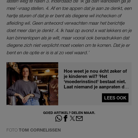
lasten weg te halen 3. Inderdaad de ‘ik ga dan wandelen ga je
mee’-vraag stellen. 4. Af en toe appen dat je aan ze denkt, een
hartje sturen of dat je er bent als diegene wil inchecken of
afleiding wil. Geen antwoord verwachten maar het berichtje
doet meer dan je denkt .4. Ik haal op avond x wat lekkers en je
kan binnenlopen als je wilt, maar vooral ook benadrukken dat
diegene zich niet verplicht moet voelen om te komen. Dat je er
bent en de optie er is is al zo veel waard.’
Hoe weet je nou écht zeker of
je kinderen wil? 'Het
'moederinstinct' bestaat niet.
Laat niemand je aanpraten dat
dat wel zo is'
LEES OOK
GOED ARTIKEL? DELEN MAAR.
FOTO
TOM CORNELISSEN