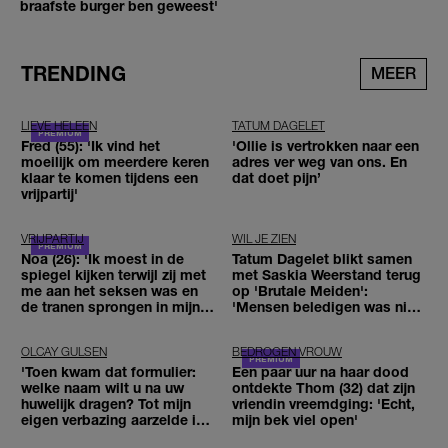
braafste burger ben geweest'
TRENDING
MEER
LIEVE HELEEN
TATUM DAGELET
Fred (55): 'Ik vind het
'Ollie is vertrokken naar een
moeilijk om meerdere keren
adres ver weg van ons. En
klaar te komen tijdens een
dat doet pijn’
vrijpartij'
VRIJPARTIJ
WIL JE ZIEN
Noa (26): 'Ik moest in de
Tatum Dagelet blikt samen
spiegel kijken terwijl zij met
met Saskia Weerstand terug
me aan het seksen was en
op 'Brutale Meiden':
de tranen sprongen in mijn
'Mensen beledigen was niet
ogen'
leuk meer'
OLCAY GULSEN
BEDROGEN VROUW
'Toen kwam dat formulier:
Een paar uur na haar dood
welke naam wilt u na uw
ontdekte Thom (32) dat zijn
huwelijk dragen? Tot mijn
vriendin vreemdging: 'Echt,
eigen verbazing aarzelde ik
mijn bek viel open'
geen moment'