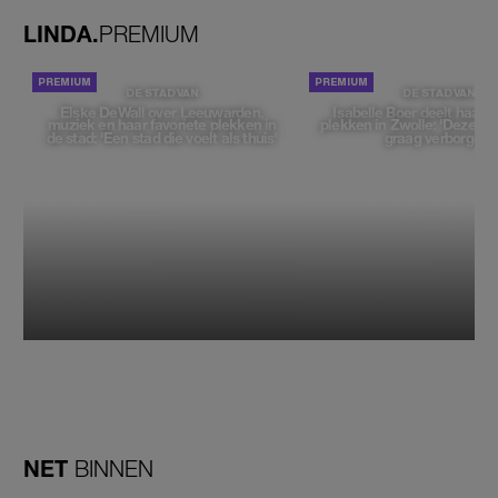
LINDA.
PREMIUM
DE STAD VAN
DE STAD VAN
Elske DeWall over Leeuwarden,
Isabelle Boer deelt haar f
muziek en haar favoriete plekken in
plekken in Zwolle: 'Deze pl
de stad: 'Een stad die voelt als thuis'
graag verborgen'
NET
BINNEN