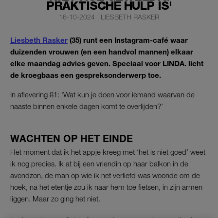
PRAKTISCHE HULP IS'
16-10-2024
|
LIESBETH RASKER
Liesbeth Rasker
(35) runt een Instagram-café waar
duizenden vrouwen (en een handvol mannen) elkaar
elke maandag advies geven. Speciaal voor LINDA. licht
de kroegbaas een gespreksonderwerp toe.
In aflevering 81: ‘Wat kun je doen voor iemand waarvan de
naaste binnen enkele dagen komt te overlijden?’
WACHTEN OP HET EINDE
Het moment dat ik het appje kreeg met ‘het is niet goed’ weet
ik nog precies. Ik at bij een vriendin op haar balkon in de
avondzon, de man op wie ik net verliefd was woonde om de
hoek, na het etentje zou ik naar hem toe fietsen, in zijn armen
liggen. Maar zo ging het niet.