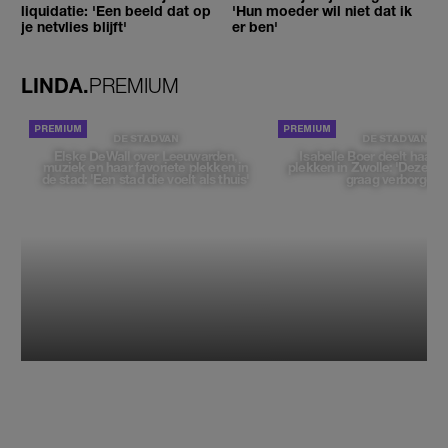
liquidatie: 'Een beeld dat op
'Hun moeder wil niet dat ik
je netvlies blijft'
er ben'
LINDA.
PREMIUM
DE STAD VAN
DE STAD VAN
Elske DeWall over Leeuwarden,
Isabelle Boer deelt haar f
muziek en haar favoriete plekken in
plekken in Zwolle: 'Deze pl
de stad: 'Een stad die voelt als thuis'
graag verborgen'