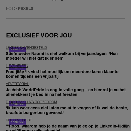
FOTO
PEXELS
EXCLUSIEF VOOR JOU
LEKKER SAMENGESTELD
Stiefmoeder Naomi is niet welkom bij verjaardagen: 'Hun
moeder wil niet dat ik er ben'
LIEVE HELEEN
Fred (55): 'Ik vind het moeilijk om meerdere keren klaar te
komen tijdens een vrijpartij'
ADVERTORIAL
Ja écht: WorldPride is nog in volle gang – en hier rol je nu het
allerlekkerst je bed in na het feesten
FLOOR BAKHUYS ROOZEBOOM
'Ik kan weer eens niet laten me af te vragen of ik wel de beste,
braafste burger ben geweest'
ROOS MOGGRÉ
'"Roos, waarom heb je de naam van je ex op je LinkedIn-tijdlijn
gezet?" vroeg mijn vriendin'