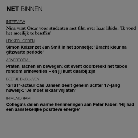
NET
BINNEN
INTERVIEW
Nina wint Oscar voor studenten met film over haar libido: 'Ik vond
het moeilijk te beseffen'
LEKKER LOEREN
Simon Keizer zet Jan Smit in het zonnetje: 'Bracht kleur na
gitzwarte periode'
ADVERTORIAL
Praten, lachen én bewegen: dit event doorbreekt het taboe
rondom urineverlies – en jij kunt daarbij zijn
BEETJE BIJBLIJVEN
'GTST'-acteur Cas Jansen deelt geheim achter 17-jarig
huwelijk: 'Je moet elkaar vrijlaten'
IN MEMORIAM
Collega's delen warme herinneringen aan Peter Faber: 'Hij had
een aanstekelijke positieve energie'