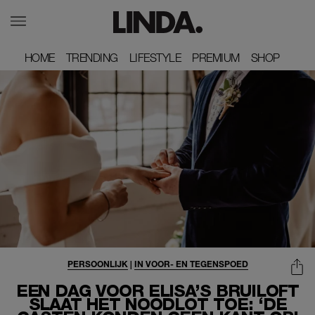
HOME
HOME
TRENDING
TRENDING
LIFESTYLE
LIFESTYLE
PREMIUM
PREMIUM
SHOP
SHOP
PERSOONLIJK
|
IN VOOR- EN TEGENSPOED
EEN DAG VOOR ELISA’S BRUILOFT
SLAAT HET NOODLOT TOE: ‘DE