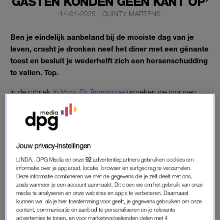
GASTEN KONDEN GEEN KANT OP’
14-01-2025
|
QUINTY MARTENS
Ben je eindelijk aanbeland bij de mooiste dag van je
leven, crasht je dronken neef het diner met een gênante
toost en besluit je wederhelft zich een hersenschudding
te vallen. Top.
In de rubriek
In Voor- En Tegenspoed
spreken we vrouwen
wier trouwdag nét niet helemaal volgens plan verliep. Dit keer
het verhaal van Elisa (28).
Trouwdatum
Jouw privacy-instellingen
11 juni 2022
LINDA., DPG Media en onze
92
advertentiepartners gebruiken cookies om
informatie over je apparaat, locatie, browser en surfgedrag te verzamelen.
Deze informatie combineren we met de gegevens die je zelf deelt met ons,
TOSCAANSE BRUILOFT
zoals wanneer je een account aanmaakt. Dit doen we om het gebruik van onze
media te analyseren en onze websites en apps te verbeteren. Daarnaast
De driedaagse bruiloft van Elisa vindt plaats in het zonnige
kunnen we, als je hier toestemming voor geeft, je gegevens gebruiken om onze
Toscane. “We wilden daar graag trouwen omdat we ons ook
content, communicatie en aanbod te personaliseren en je relevante
verloofd hadden”, vertelt ze. “De gasten zouden de dag voor
advertenties te tonen, en voor marketingdoeleinden delen met 4