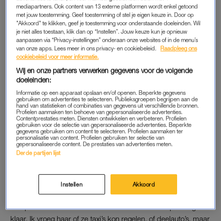
mediapartners. Ook content van 13 externe platformen wordt enkel getoond
de bruiloft rond drie uur arriveren. Om half zes was er een
met jouw toestemming. Geef toestemming of stel je eigen keuze in. Door op
wijnproeverij.”
"Akkoord" te klikken, geef je toestemming voor onderstaande doeleinden. Wil
je niet alles toestaan, klik dan op “Instellen”. Jouw keuze kun je opnieuw
aanpassen via “Privacy-instellingen” onderaan onze websites of in de menu’s
“De ene gast kwam met de auto, de ander met de trein.
van onze apps. Lees meer in ons privacy- en cookiebeleid.
Raadpleeg ons
Sommigen kwamen met het vliegtuig. We hadden een
cookiebeleid voor meer informatie.
shuttlebus gehuurd om hen op te halen.”
Wij en onze partners verwerken gegevens voor de volgende
doeleinden:
Informatie op een apparaat opslaan en/of openen. Beperkte gegevens
SHUTTLEBUS
gebruiken om advertenties te selecteren. Publieksgroepen begrijpen aan de
hand van statistieken of combinaties van gegevens uit verschillende bronnen.
Profielen aanmaken ten behoeve van gepersonaliseerde advertenties.
Als Elisa’s verloofde die middag zijn telefoon opent, slaat de
Contentprestaties meten. Diensten ontwikkelen en verbeteren. Profielen
paniek toe. “We kregen een mail van het bedrijf waarvan we
gebruiken voor de selectie van gepersonaliseerde advertenties. Beperkte
gegevens gebruiken om content te selecteren. Profielen aanmaken ter
de shuttlebus hadden gehuurd. De bus was onderweg naar
personalisatie van content. Profielen gebruiken ter selectie van
gepersonaliseerde content. De prestaties van advertenties meten.
het vliegveld gecrasht en we kregen geen vervanging. Onze
Derde partijen lijst
gasten zaten dus vast op het vliegveld en konden geen kant
op.”
Instellen
Akkoord
Elisa rent naar de receptie van het hotel en spreekt de
receptioniste aan. “Die had ook niet meteen een oplossing
klaar. Ik vroeg haar of ze taxi’s kon regelen, of deelauto’s, maar