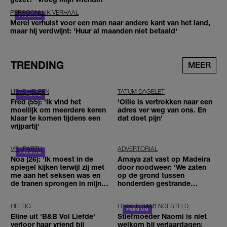
PERSOONLIJK VERHAAL
Merel verhuist voor een man naar andere kant van het land,
maar hij verdwijnt: 'Huur al maanden niet betaald'
TRENDING
MEER
LIEVE HELEEN
TATUM DAGELET
Fred (55): 'Ik vind het
'Ollie is vertrokken naar een
moeilijk om meerdere keren
adres ver weg van ons. En
klaar te komen tijdens een
dat doet pijn’
vrijpartij'
VRIJPARTIJ
ADVERTORIAL
Noa (26): 'Ik moest in de
Amaya zat vast op Madeira
spiegel kijken terwijl zij met
door noodweer: 'We zaten
me aan het seksen was en
op de grond tussen
de tranen sprongen in mijn
honderden gestrande
ogen'
reizigers'
HEFTIG
LEKKER SAMENGESTELD
Eline uit 'B&B Vol Liefde'
Stiefmoeder Naomi is niet
verloor haar vriend bij
welkom bij verjaardagen: