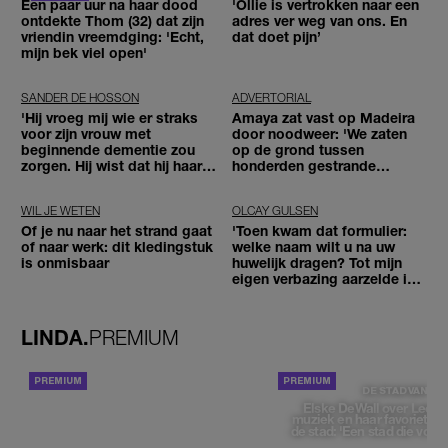
Een paar uur na haar dood
'Ollie is vertrokken naar een
ontdekte Thom (32) dat zijn
adres ver weg van ons. En
vriendin vreemdging: 'Echt,
dat doet pijn’
mijn bek viel open'
SANDER DE HOSSON
ADVERTORIAL
'Hij vroeg mij wie er straks
Amaya zat vast op Madeira
voor zijn vrouw met
door noodweer: 'We zaten
beginnende dementie zou
op de grond tussen
zorgen. Hij wist dat hij haar
honderden gestrande
zou moeten loslaten'
reizigers'
WIL JE WETEN
OLCAY GULSEN
Of je nu naar het strand gaat
'Toen kwam dat formulier:
of naar werk: dit kledingstuk
welke naam wilt u na uw
is onmisbaar
huwelijk dragen? Tot mijn
eigen verbazing aarzelde ik
geen moment'
LINDA.
PREMIUM
ACHTERGROND
DE STAD VAN
Elske DeWall over Leeu
muziek en haar favoriete p
de stad: 'Een stad die voelt 