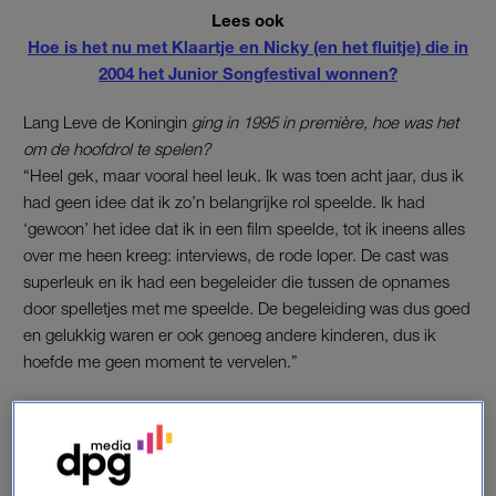
Lees ook
Hoe is het nu met Klaartje en Nicky (en het fluitje) die in
2004 het Junior Songfestival wonnen?
Lang Leve de Koningin
ging in 1995 in première, hoe was het
om de hoofdrol te spelen?
“Heel gek, maar vooral heel leuk. Ik was toen acht jaar, dus ik
had geen idee dat ik zo’n belangrijke rol speelde. Ik had
‘gewoon’ het idee dat ik in een film speelde, tot ik ineens alles
over me heen kreeg: interviews, de rode loper. De cast was
superleuk en ik had een begeleider die tussen de opnames
door spelletjes met me speelde. De begeleiding was dus goed
en gelukkig waren er ook genoeg andere kinderen, dus ik
hoefde me geen moment te vervelen.”
Hoe kwam je erbij om auditie te doen?
“Nou, mijn oma had me opgegeven voor reclamespotjes op tv,
want ik zag dat kinderen in reclames hele leuke dingen
mochten doen. Ik dacht: ‘Hé, dat wil ik ook. toen belden de