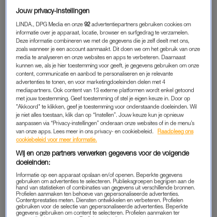
producers van de film en vroegen of ik auditie wilde doen en
Jouw privacy-instellingen
ja, toen werd ik het. Ik had totaal geen idee wat me stond te
LINDA., DPG Media en onze
92
advertentiepartners gebruiken cookies om
wachten. Gelukkig werd er thuis ook geen ding van gemaakt.
informatie over je apparaat, locatie, browser en surfgedrag te verzamelen.
Deze informatie combineren we met de gegevens die je zelf deelt met ons,
Mijn vader maakte er af en toe een grapje over, maar daar
zoals wanneer je een account aanmaakt. Dit doen we om het gebruik van onze
bleef het bij. Als ik geen zin had om mijn kamer op te ruimen,
media te analyseren en onze websites en apps te verbeteren. Daarnaast
kunnen we, als je hier toestemming voor geeft, je gegevens gebruiken om onze
zei-ie: ‘Je krijgt nu toch geen sterallures hè?’.”
content, communicatie en aanbod te personaliseren en je relevante
advertenties te tonen, en voor marketingdoeleinden delen met 4
Kan je je de eerste dag van de opnames nog herinneren?
mediapartners. Ook content van 13 externe platformen wordt enkel getoond
met jouw toestemming. Geef toestemming of stel je eigen keuze in. Door op
“Ik kan me vooral het mooie decor herinneren. Het was een
"Akkoord" te klikken, geef je toestemming voor onderstaande doeleinden. Wil
groot, nagebouwd kasteel; een meisjesdroom.
Flodder
werd in
je niet alles toestaan, klik dan op “Instellen”. Jouw keuze kun je opnieuw
dezelfde studio opgenomen, dus ineens stond ik in het
aanpassen via “Privacy-instellingen” onderaan onze websites of in de menu’s
van onze apps. Lees meer in ons privacy- en cookiebeleid.
Raadpleeg ons
‘Flodderdorp’. Het is gek om te zien dat alles wat je op tv ziet,
cookiebeleid voor meer informatie.
er in het echt heel anders uitziet.”
Wij en onze partners verwerken gegevens voor de volgende
doeleinden:
Informatie op een apparaat opslaan en/of openen. Beperkte gegevens
gebruiken om advertenties te selecteren. Publieksgroepen begrijpen aan de
hand van statistieken of combinaties van gegevens uit verschillende bronnen.
Profielen aanmaken ten behoeve van gepersonaliseerde advertenties.
Contentprestaties meten. Diensten ontwikkelen en verbeteren. Profielen
gebruiken voor de selectie van gepersonaliseerde advertenties. Beperkte
gegevens gebruiken om content te selecteren. Profielen aanmaken ter