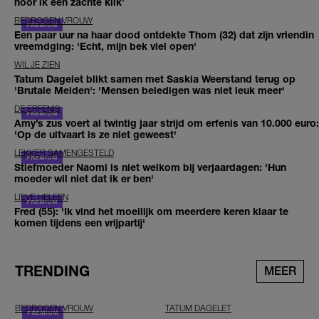
hoor ik een zachte klik’
BEDROGEN VROUW
Een paar uur na haar dood ontdekte Thom (32) dat zijn vriendin
vreemdging: 'Echt, mijn bek viel open'
WIL JE ZIEN
Tatum Dagelet blikt samen met Saskia Weerstand terug op
'Brutale Meiden': 'Mensen beledigen was niet leuk meer'
DE ERFENIS
Amy’s zus voert al twintig jaar strijd om erfenis van 10.000 euro:
'Op de uitvaart is ze niet geweest'
LEKKER SAMENGESTELD
Stiefmoeder Naomi is niet welkom bij verjaardagen: 'Hun
moeder wil niet dat ik er ben'
LIEVE HELEEN
Fred (55): 'Ik vind het moeilijk om meerdere keren klaar te
komen tijdens een vrijpartij'
TRENDING
MEER
BEDROGEN VROUW
TATUM DAGELET