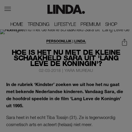
HOME
HOME
TRENDING
TRENDING
LIFESTYLE
LIFESTYLE
PREMIUM
PREMIUM
SHOP
SHOP
PERSOONLIJK
|
LINDA.
HOE IS HET NU MET DE KLEINE
SCHAAKHELD SARA UIT 'LANG
LEVE DE KONINGIN'?
02-03-2018
|
YARA MUREAU
In de rubriek ‘Kindster’ zoeken we uit hoe het nu gaat
met bekende Nederlandse kinderen. Vandaag Sara, die
de hoofdrol speelde in de film ‘Lang Leve de Koningin’
uit 1995.
Sara heet in het echt Tiba Tossijn (31). Ze is tegenwoordig
cosmetisch arts en acteert (helaas) niet meer.