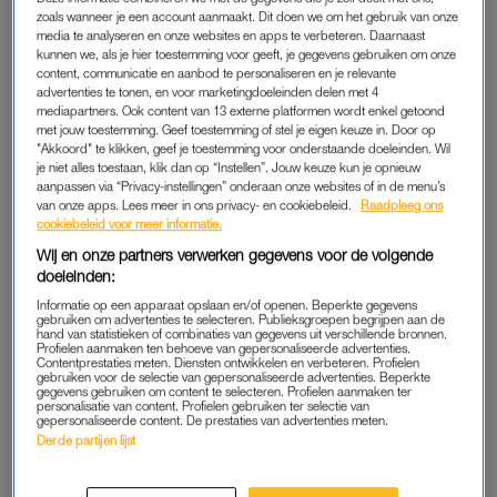
zoals wanneer je een account aanmaakt. Dit doen we om het gebruik van onze
gruwelijke en misleidende werkwijze, waar seksuele
media te analyseren en onze websites en apps te verbeteren. Daarnaast
intimidatie soms onderdeel van uitmaakte.
kunnen we, als je hier toestemming voor geeft, je gegevens gebruiken om onze
content, communicatie en aanbod te personaliseren en je relevante
advertenties te tonen, en voor marketingdoeleinden delen met 4
In
Het Zaad van Karbaat
gaat Guttmann op zoek naar de kern
mediapartners. Ook content van 13 externe platformen wordt enkel getoond
van de zaak: hoe heeft dit kunnen gebeuren en hoe heeft het
met jouw toestemming. Geef toestemming of stel je eigen keuze in. Door op
de levens van de betrokkenen veranderd? Dit is haar niet in
"Akkoord" te klikken, geef je toestemming voor onderstaande doeleinden. Wil
je niet alles toestaan, klik dan op “Instellen”. Jouw keuze kun je opnieuw
koude kleren gaan zitten. Guttmann heeft vier jaar uitgebreide
aanpassen via “Privacy-instellingen” onderaan onze websites of in de menu’s
research en zeer intensief contact met de betrokkenen achter
van onze apps. Lees meer in ons privacy- en cookiebeleid.
Raadpleeg ons
cookiebeleid voor meer informatie.
de rug. Ze vertelt: “Deze mensen voelen als een tweede
Wij en onze partners verwerken gegevens voor de volgende
familie. Ik was de afgelopen jaren continu beschikbaar voor
doeleinden:
hen. Niet meer dan logisch bij zo’n delicaat onderwerp, maar
Informatie op een apparaat opslaan en/of openen. Beperkte gegevens
het was meer dan een fulltime baan. En dan moet je de film
gebruiken om advertenties te selecteren. Publieksgroepen begrijpen aan de
hand van statistieken of combinaties van gegevens uit verschillende bronnen.
nog maken.”
Profielen aanmaken ten behoeve van gepersonaliseerde advertenties.
Contentprestaties meten. Diensten ontwikkelen en verbeteren. Profielen
gebruiken voor de selectie van gepersonaliseerde advertenties. Beperkte
Lees ook
gegevens gebruiken om content te selecteren. Profielen aanmaken ter
personalisatie van content. Profielen gebruiken ter selectie van
Annerie (46) is een kind van beruchte spermadokter Karbaat:
gepersonaliseerde content. De prestaties van advertenties meten.
‘Ik heb 65 broers en zussen’
Derde partijen lijst