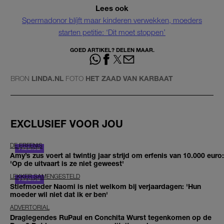
Lees ook
Spermadonor blíjft maar kinderen verwekken, moeders
starten petitie: ‘Dit moet stoppen’
GOED ARTIKEL? DELEN MAAR.
BRON
LINDA.NL
FOTO
HET ZAAD VAN KARBAAT
EXCLUSIEF VOOR JOU
DE ERFENIS
Amy’s zus voert al twintig jaar strijd om erfenis van 10.000 euro:
'Op de uitvaart is ze niet geweest'
LEKKER SAMENGESTELD
Stiefmoeder Naomi is niet welkom bij verjaardagen: 'Hun
moeder wil niet dat ik er ben'
ADVERTORIAL
Draglegendes RuPaul en Conchita Wurst tegenkomen op de