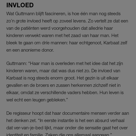
INVLOED
Wat Guttmann blijft fascineren, is hoe één man nog steeds
zo’n grote invloed heeft op zoveel levens. Zo vertelt ze dat een
van de patiënten werd voorgehouden dat alledrie haar
kinderen verwekt waren met het zaad van haar man. Het
bleek te gaan om dríe mannen: haar echtgenoot, Karbaat zelf
en een anonieme donor.
Guttmann: “Haar man is overleden met het idee dat het zíjn
kinderen waren, maar dat was dus niet zo. De invloed van
Karbaat is nog steeds enorm groot. Het gezin is uit elkaar
gevallen en de broers en zussen herkennen zichzelf niet in
elkaar, omdat ze verschillende vaders hebben. Hun leven is
wel echt een leugen gebleken.”
De regisseur hoopt dat haar documentaire mensen verder aan
het denken zet. “In eerste instantie is het een absurd verhaal
dat ver-van-je-bed lijkt, maar onder die sensatie gaat het over
identiteit en familie. Zaken die ons allemaal aangaan.”