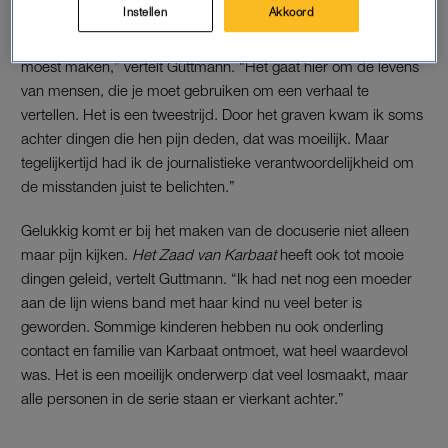
DILEMMA
Instellen
Akkoord
“Ik heb soms slapeloze nachten gehad van keuzes die ik
moest maken,” vertelt Guttmann. “Het gaat hier om de levens
van mensen, die je moet gebruiken om een verhaal te
vertellen. Het is een tweestrijd. Door het graven kwam ik soms
achter dingen die hen pijn deden, dat was moeilijk. Maar
tegelijkertijd had ik de journalistieke verantwoordelijkheid om
de misstanden juist te belichten.”
Gelukkig komt er bij het maken van de docuserie niet alleen
maar pijn kijken.
Het Zaad van Karbaat
heeft ook tot mooie
dingen geleid, vertelt Guttmann. “Ik had net nog een moeder
aan de lijn wiens band met haar kind nu veel beter is
geworden. Sommige kinderen hebben nu ook onderling
contact en familie van Karbaat ontmoet, wat heel waardevol
was. Het is een moeilijk onderwerp dat veel losmaakt, maar
alle personen in de serie staan er vierkant achter.”