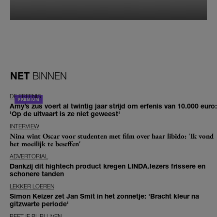
NET
BINNEN
DE ERFENIS
Amy’s zus voert al twintig jaar strijd om erfenis van 10.000 euro:
'Op de uitvaart is ze niet geweest'
INTERVIEW
Nina wint Oscar voor studenten met film over haar libido: 'Ik vond
het moeilijk te beseffen'
ADVERTORIAL
Dankzij dit hightech product kregen LINDA.lezers frissere en
schonere tanden
LEKKER LOEREN
Simon Keizer zet Jan Smit in het zonnetje: 'Bracht kleur na
gitzwarte periode'
BEETJE BIJBLIJVEN