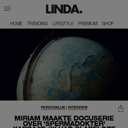
HOME
HOME
TRENDING
TRENDING
LIFESTYLE
LIFESTYLE
PREMIUM
PREMIUM
SHOP
SHOP
PERSOONLIJK
|
INTERVIEW
MIRIAM MAAKTE DOCUSERIE
OVER 'SPERMADOKTER'