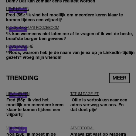
Dam? Dat kan zomaar eens realiteit worden
LIEVE HELEEN
Fred (55): 'Ik vind het moeilijk om meerdere keren klaar te
komen tijdens een vrijpartij'
FLOOR BAKHUYS ROOZEBOOM
'Ik kan weer eens niet laten me af te vragen of ik wel de beste,
braafste burger ben geweest'
ROOS MOGGRÉ
'"Roos, waarom heb je de naam van je ex op je LinkedIn-tijdlijn
gezet?" vroeg mijn vriendin'
TRENDING
MEER
LIEVE HELEEN
TATUM DAGELET
Fred (55): 'Ik vind het
'Ollie is vertrokken naar een
moeilijk om meerdere keren
adres ver weg van ons. En
klaar te komen tijdens een
dat doet pijn’
vrijpartij'
VRIJPARTIJ
ADVERTORIAL
Noa (26): 'Ik moest in de
Amaya zat vast op Madeira