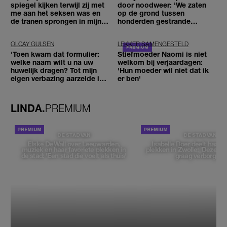
spiegel kijken terwijl zij met
door noodweer: 'We zaten
me aan het seksen was en
op de grond tussen
de tranen sprongen in mijn
honderden gestrande
ogen'
reizigers'
OLCAY GULSEN
LEKKER SAMENGESTELD
'Toen kwam dat formulier:
Stiefmoeder Naomi is niet
welke naam wilt u na uw
welkom bij verjaardagen:
huwelijk dragen? Tot mijn
'Hun moeder wil niet dat ik
eigen verbazing aarzelde ik
er ben'
geen moment'
LINDA.
PREMIUM
DE STAD VAN
DE STAD VAN
Elske DeWall over Leeuwarden,
Isabelle Boer deelt haar f
muziek en haar favoriete plekken in
plekken in Zwolle: 'Deze pl
de stad: 'Een stad die voelt als thuis'
graag verborgen'