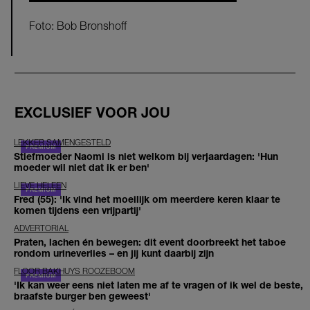
Foto: Bob Bronshoff
EXCLUSIEF VOOR JOU
LEKKER SAMENGESTELD
Stiefmoeder Naomi is niet welkom bij verjaardagen: 'Hun
moeder wil niet dat ik er ben'
LIEVE HELEEN
Fred (55): 'Ik vind het moeilijk om meerdere keren klaar te
komen tijdens een vrijpartij'
ADVERTORIAL
Praten, lachen én bewegen: dit event doorbreekt het taboe
rondom urineverlies – en jij kunt daarbij zijn
FLOOR BAKHUYS ROOZEBOOM
'Ik kan weer eens niet laten me af te vragen of ik wel de beste,
braafste burger ben geweest'