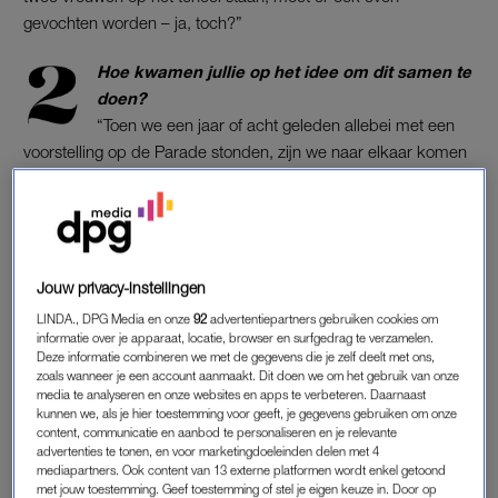
gevochten worden – ja, toch?”
Hoe kwamen jullie op het idee om dit samen te
doen?
“Toen we een jaar of acht geleden allebei met een
voorstelling op de Parade stonden, zijn we naar elkaar komen
kijken, en toen vonden we elkaar helemaal te gek. En toen
dachten we: ja, we moeten een keer iets samen doen. We zijn
allebei van de one-woman-shows, maar wilden wel onze
krachten bundelen. Het gaat de laatste tijd zo veel over ‘ik’, we
wilden een keer naar ‘wij’.’ Even terug naar het kleine ook. En
Jouw privacy-instellingen
ik heb twee kinderen van tien en dertien, die heb ik een paar
LINDA., DPG Media en onze
92
advertentiepartners gebruiken cookies om
keer meegenomen naar de Parade en die vonden de sfeer
informatie over je apparaat, locatie, browser en surfgedrag te verzamelen.
Deze informatie combineren we met de gegevens die je zelf deelt met ons,
dus echt fantastisch. Dus die vroegen: ‘Wil je alsjeblieft op de
zoals wanneer je een account aanmaakt. Dit doen we om het gebruik van onze
Parade gaan staan?’ Haha! Mijn kinderen komen dus mee om
media te analyseren en onze websites en apps te verbeteren. Daarnaast
kunnen we, als je hier toestemming voor geeft, je gegevens gebruiken om onze
de kassa te doen. Een soort circusfamilie!”
content, communicatie en aanbod te personaliseren en je relevante
advertenties te tonen, en voor marketingdoeleinden delen met 4
Speel je ook op je basgitaar?
mediapartners. Ook content van 13 externe platformen wordt enkel getoond
met jouw toestemming. Geef toestemming of stel je eigen keuze in. Door op
“Sterker nog, ik sta bijna de hele voorstelling te