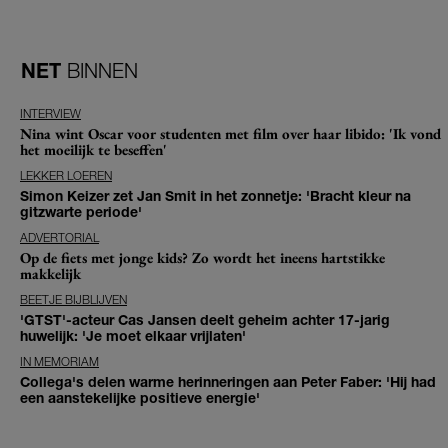
NET
BINNEN
INTERVIEW
Nina wint Oscar voor studenten met film over haar libido: 'Ik vond
het moeilijk te beseffen'
LEKKER LOEREN
Simon Keizer zet Jan Smit in het zonnetje: 'Bracht kleur na
gitzwarte periode'
ADVERTORIAL
Op de fiets met jonge kids? Zo wordt het ineens hartstikke
makkelijk
BEETJE BIJBLIJVEN
'GTST'-acteur Cas Jansen deelt geheim achter 17-jarig
huwelijk: 'Je moet elkaar vrijlaten'
IN MEMORIAM
Collega's delen warme herinneringen aan Peter Faber: 'Hij had
een aanstekelijke positieve energie'