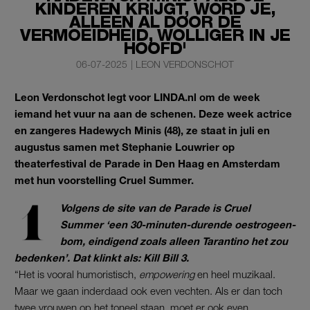
KINDEREN KRIJGT, WORD JE,
ALLEEN AL DOOR DE
VERMOEIDHEID, WOLLIGER IN JE
HOOFD'
06-07-2025
|
LEON VERDONSCHOT
Leon Verdonschot legt voor LINDA.nl om de week
iemand het vuur na aan de schenen. Deze week actrice
en zangeres Hadewych Minis (48), ze staat in juli en
augustus samen met Stephanie Louwrier op
theaterfestival de Parade in Den Haag en Amsterdam
met hun voorstelling Cruel Summer.
Volgens de site van de Parade is Cruel
Summer ‘een 30-minuten-durende oestrogeen-
bom, eindigend zoals alleen Tarantino het zou
bedenken’. Dat klinkt als: Kill Bill 3.
“Het is vooral humoristisch,
empowering
en heel muzikaal.
Maar we gaan inderdaad ook even vechten. Als er dan toch
twee vrouwen op het toneel staan, moet er ook even