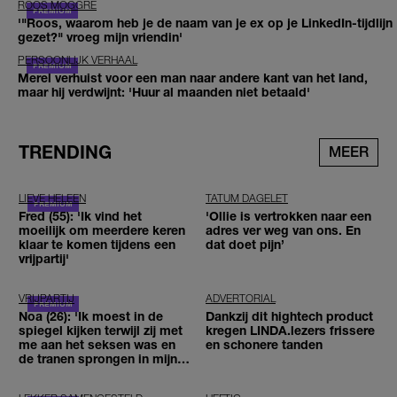
ROOS MOGGRÉ
'"Roos, waarom heb je de naam van je ex op je LinkedIn-tijdlijn
gezet?" vroeg mijn vriendin'
PERSOONLIJK VERHAAL
Merel verhuist voor een man naar andere kant van het land,
maar hij verdwijnt: 'Huur al maanden niet betaald'
TRENDING
MEER
LIEVE HELEEN
TATUM DAGELET
Fred (55): 'Ik vind het
'Ollie is vertrokken naar een
moeilijk om meerdere keren
adres ver weg van ons. En
klaar te komen tijdens een
dat doet pijn’
vrijpartij'
VRIJPARTIJ
ADVERTORIAL
Noa (26): 'Ik moest in de
Dankzij dit hightech product
spiegel kijken terwijl zij met
kregen LINDA.lezers frissere
me aan het seksen was en
en schonere tanden
de tranen sprongen in mijn
ogen'