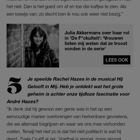
het niet. Dan is het goed om af en toe die kalfjes te zien. Als
een bewijs van: zó slecht ben ik nou ook weer niet bezig.”
Julia Akkermans over haar rol
in 'De F*ckulteit': 'Vrouwen
lieten mij weten dat ze troost
vonden in de serie'
LEES OOK
Je speelde Rachel Hazes in de musical Hij
Gelooft in Mij. Heb je ontdekt wat het grote
geheim is achter onze tijdloze fascinatie voor
André Hazes?
“Ik denk dat hij gewoon een genie was in het op een
eenvoudige manier overbrengen van herkenbare gevoelens,
die we allemaal begrijpen en waar we ons mee verbonden
voelen. Terwijl het niet zo is dat het niet poëtisch is wat hij
deed. Zoals Cruijff al zei: ‘Voetbal is simpel, maar simpel