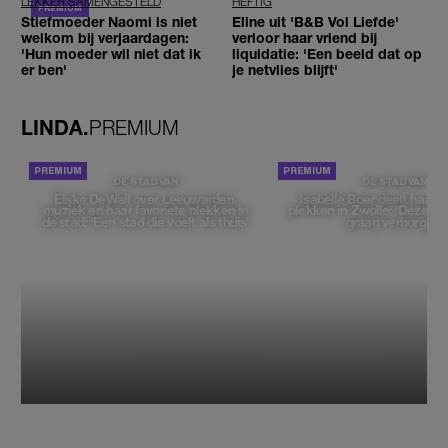
LEKKER SAMENGESTELD
HEFTIG
Stiefmoeder Naomi is niet
Eline uit 'B&B Vol Liefde'
welkom bij verjaardagen:
verloor haar vriend bij
'Hun moeder wil niet dat ik
liquidatie: 'Een beeld dat op
er ben'
je netvlies blijft'
LINDA.
PREMIUM
DE STAD VAN
DE STAD VAN
Elske DeWall over Leeuwarden,
Isabelle Boer deelt haar f
muziek en haar favoriete plekken in
plekken in Zwolle: 'Deze pl
de stad: 'Een stad die voelt als thuis'
graag verborgen'