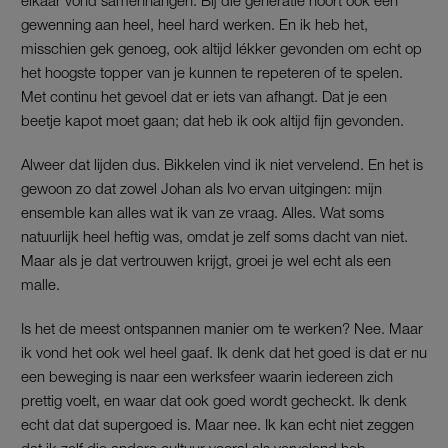
elkaar vond samenhangen. Bij die generatie hoort ook een
gewenning aan heel, heel hard werken. En ik heb het,
misschien gek genoeg, ook altijd lékker gevonden om echt op
het hoogste topper van je kunnen te repeteren of te spelen.
Met continu het gevoel dat er iets van afhangt. Dat je een
beetje kapot moet gaan; dat heb ik ook altijd fijn gevonden.
Alweer dat lijden dus. Bikkelen vind ik niet vervelend. En het is
gewoon zo dat zowel Johan als Ivo ervan uitgingen: mijn
ensemble kan alles wat ik van ze vraag. Alles. Wat soms
natuurlijk heel heftig was, omdat je zelf soms dacht van niet.
Maar als je dat vertrouwen krijgt, groei je wel echt als een
malle.
Is het de meest ontspannen manier om te werken? Nee. Maar
ik vond het ook wel heel gaaf. Ik denk dat het goed is dat er nu
een beweging is naar een werksfeer waarin iedereen zich
prettig voelt, en waar dat ook goed wordt gecheckt. Ik denk
echt dat dat supergoed is. Maar nee. Ik kan echt niet zeggen