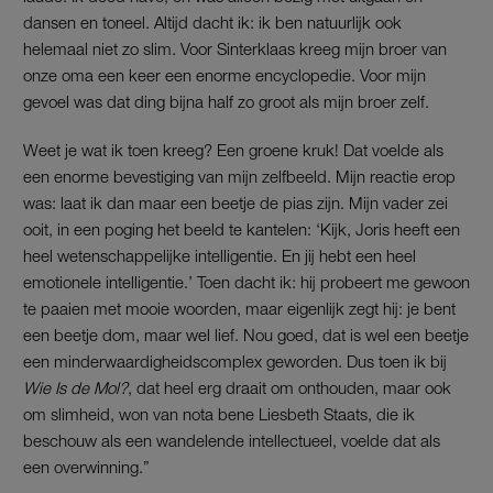
dansen en toneel. Altijd dacht ik: ik ben natuurlijk ook
helemaal niet zo slim. Voor Sinterklaas kreeg mijn broer van
onze oma een keer een enorme encyclopedie. Voor mijn
gevoel was dat ding bijna half zo groot als mijn broer zelf.
Weet je wat ik toen kreeg? Een groene kruk! Dat voelde als
een enorme bevestiging van mijn zelfbeeld. Mijn reactie erop
was: laat ik dan maar een beetje de pias zijn. Mijn vader zei
ooit, in een poging het beeld te kantelen: ‘Kijk, Joris heeft een
heel wetenschappelijke intelligentie. En jij hebt een heel
emotionele intelligentie.’ Toen dacht ik: hij probeert me gewoon
te paaien met mooie woorden, maar eigenlijk zegt hij: je bent
een beetje dom, maar wel lief. Nou goed, dat is wel een beetje
een minderwaardigheidscomplex geworden. Dus toen ik bij
Wie Is de Mol?
, dat heel erg draait om onthouden, maar ook
om slimheid, won van nota bene Liesbeth Staats, die ik
beschouw als een wandelende intellectueel, voelde dat als
een overwinning.”