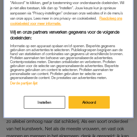
"Akkoord" te klikken, geef je toestemming voor onderstaande doeleinden. Wil
bassen. En ik zing, en dat maakt me als een kind zo
je niet alles toestaan, klik dan op “Instellen”. Jouw keuze kun je opnieuw
blij. Na de corona-periode ben ik meer film gaan doen, wat ik
aanpassen via “Privacy-instellingen” onderaan onze websites of in de menu’s
van onze apps. Lees meer in ons privacy- en cookiebeleid.
Raadpleeg ons
heel leuk vind, maar daardoor had ik opeens vier en een half
cookiebeleid voor meer informatie.
jaar mijn basgitaar niet aangeraakt. Toen ik dat opeens
Wij en onze partners verwerken gegevens voor de volgende
besefte, realiseerde ik me twee dingen. Hoe heftig snel de tijd
doeleinden:
gaat, en hoe zeer ik die bas gemist had.”
Informatie op een apparaat opslaan en/of openen. Beperkte gegevens
gebruiken om advertenties te selecteren. Publieksgroepen begrijpen aan de
hand van statistieken of combinaties van gegevens uit verschillende bronnen.
Heb je nu blaren?
Profielen aanmaken ten behoeve van gepersonaliseerde advertenties.
Contentprestaties meten. Diensten ontwikkelen en verbeteren. Profielen
“Mijn speelvingers zijn wel heel dik, en de vingertoppen ervan
gebruiken voor de selectie van gepersonaliseerde advertenties. Beperkte
gegevens gebruiken om content te selecteren. Profielen aanmaken ter
gevoelig.”
personalisatie van content. Profielen gebruiken ter selectie van
gepersonaliseerde content. De prestaties van advertenties meten.
Derde partijen lijst
Je hebt twee Gouden Kalveren. Waar staan
die?
“We hebben een oud huis in Haarlem, met van die
Instellen
Akkoord
schouwen. Boven één van de schouwen hangt een heel mooi
schilderij. Aan de weerszijden staan de twee kalfjes. Die kijken
zo allebei omhoog naar dat schilderij. Als een soort onderdeel
van het kunstwerk. Net als de meeste vrouwen, en vast ook
mannen en mensen in het algemeen, denk ik geregeld: ik kan