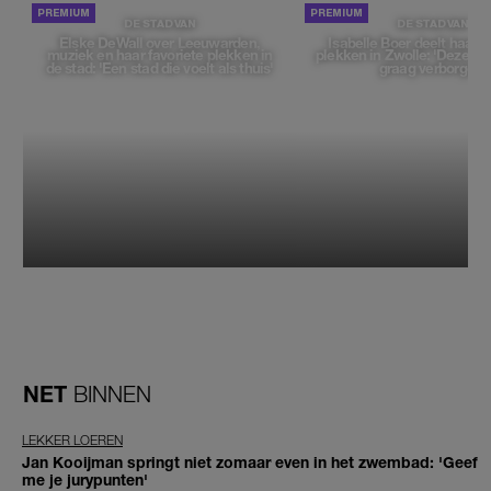
DE STAD VAN
DE STAD VAN
Elske DeWall over Leeuwarden,
Isabelle Boer deelt haar f
muziek en haar favoriete plekken in
plekken in Zwolle: 'Deze pl
de stad: 'Een stad die voelt als thuis'
graag verborgen'
NET
BINNEN
LEKKER LOEREN
Jan Kooijman springt niet zomaar even in het zwembad: 'Geef
me je jurypunten'