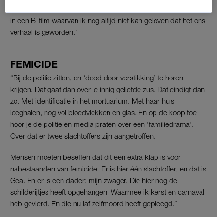
Even later gilde ik haar naam op mijn knieën. Sindsdien leef ik
in een B-film waarvan ik nog altijd niet kan geloven dat het ons
verhaal is geworden.”
FEMICIDE
“Bij de politie zitten, en ‘dood door verstikking’ te horen
krijgen. Dat gaat dan over je innig geliefde zus. Dat eindigt dan
zo. Met identificatie in het mortuarium. Met haar huis
leeghalen, nog vol bloedvlekken en glas. En op de koop toe
hoor je de politie en media praten over een ‘familiedrama’.
Over dat er twee slachtoffers zijn aangetroffen.
Mensen moeten beseffen dat dit een extra klap is voor
nabestaanden van femicide. Er is hier één slachtoffer, en dat is
Gea. En er is een dader: mijn zwager. Die hier nog de
schilderijtjes heeft opgehangen. Waarmee ik kerst en carnaval
heb gevierd. En die nu laf zelfmoord heeft gepleegd.”