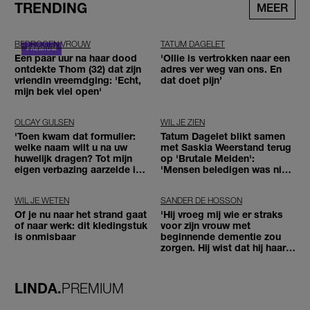
TRENDING
MEER
BEDROGEN VROUW
TATUM DAGELET
Een paar uur na haar dood
'Ollie is vertrokken naar een
ontdekte Thom (32) dat zijn
adres ver weg van ons. En
vriendin vreemdging: 'Echt,
dat doet pijn’
mijn bek viel open'
OLCAY GULSEN
WIL JE ZIEN
'Toen kwam dat formulier:
Tatum Dagelet blikt samen
welke naam wilt u na uw
met Saskia Weerstand terug
huwelijk dragen? Tot mijn
op 'Brutale Meiden':
eigen verbazing aarzelde ik
'Mensen beledigen was niet
geen moment'
leuk meer'
WIL JE WETEN
SANDER DE HOSSON
Of je nu naar het strand gaat
'Hij vroeg mij wie er straks
of naar werk: dit kledingstuk
voor zijn vrouw met
is onmisbaar
beginnende dementie zou
zorgen. Hij wist dat hij haar
zou moeten loslaten'
LINDA.
PREMIUM