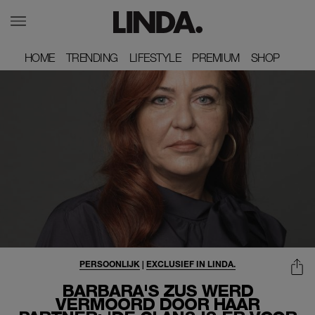
HOME
HOME
TRENDING
TRENDING
LIFESTYLE
LIFESTYLE
PREMIUM
PREMIUM
SHOP
SHOP
PERSOONLIJK
|
EXCLUSIEF IN LINDA.
BARBARA'S ZUS WERD
VERMOORD DOOR HAAR