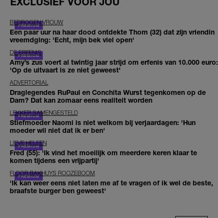
EXCLUSIEF VOOR JOU
BEDROGEN VROUW
Een paar uur na haar dood ontdekte Thom (32) dat zijn vriendin
vreemdging: 'Echt, mijn bek viel open'
DE ERFENIS
Amy’s zus voert al twintig jaar strijd om erfenis van 10.000 euro:
'Op de uitvaart is ze niet geweest'
ADVERTORIAL
Draglegendes RuPaul en Conchita Wurst tegenkomen op de
Dam? Dat kan zomaar eens realiteit worden
LEKKER SAMENGESTELD
Stiefmoeder Naomi is niet welkom bij verjaardagen: 'Hun
moeder wil niet dat ik er ben'
LIEVE HELEEN
Fred (55): 'Ik vind het moeilijk om meerdere keren klaar te
komen tijdens een vrijpartij'
FLOOR BAKHUYS ROOZEBOOM
'Ik kan weer eens niet laten me af te vragen of ik wel de beste,
braafste burger ben geweest'