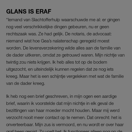
GLANS IS ERAF
“Iemand van Slachtofferhulp waarschuwde me al: er gingen
nog veel verschrikkelijke dingen gebeuren, nu er geen
rechtszaak was. Ze had gelijk. De notaris, de advocaat:
niemand wist hoe Gea’s nalatenschap geregeld moest
worden. De levensverzekering wilde alles aan de familie van
de dader uitkeren, omdat ze getrouwd waren. Mijn nichtje van
twintig zou niets krijgen. Ik heb alles tot op de bodem
uitgezocht, en uiteindelijk kunnen regelen dat ze nog iets
kreeg. Maar het is een schijntje vergeleken met wat de familie
van de dader kreeg.
Ik heb nog een brief geschreven, in mijn ogen een aardige
brief, waarin ik voorstelde dat mijn nichtje in elk geval de
bezittingen van haar moeder mocht houden. Maar mij werd
verzocht nooit meer contact op te nemen. Dat onrecht: het is
onverteerbaar. Mijn zus is vermoord, en nu wordt er over haar
graf heen gepist. Zo voelt het. Ik functioneer alleen nog op de