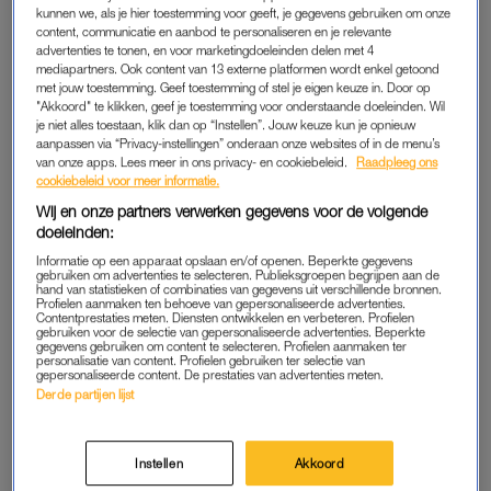
kunnen we, als je hier toestemming voor geeft, je gegevens gebruiken om onze
en werd hij weer boos.
content, communicatie en aanbod te personaliseren en je relevante
advertenties te tonen, en voor marketingdoeleinden delen met 4
Kort ervoor had Gea nog twee weken bij me gelogeerd. Ik wist
mediapartners. Ook content van 13 externe platformen wordt enkel getoond
met jouw toestemming. Geef toestemming of stel je eigen keuze in. Door op
al een tijdje van de ruzies. Van het grove, verbale geweld van
"Akkoord" te klikken, geef je toestemming voor onderstaande doeleinden. Wil
zijn kant. Maar nu had ze ook een nacht met hem achter de
je niet alles toestaan, klik dan op “Instellen”. Jouw keuze kun je opnieuw
aanpassen via “Privacy-instellingen” onderaan onze websites of in de menu’s
rug waarin hij haar aanviel en zichzelf van kant dreigde te
van onze apps. Lees meer in ons privacy- en cookiebeleid.
Raadpleeg ons
maken. Dus kwam ze naar mij, samen met haar dochter. Even
cookiebeleid voor meer informatie.
op adem komen.”
Wij en onze partners verwerken gegevens voor de volgende
doeleinden:
Informatie op een apparaat opslaan en/of openen. Beperkte gegevens
NOG EEN KANS
gebruiken om advertenties te selecteren. Publieksgroepen begrijpen aan de
hand van statistieken of combinaties van gegevens uit verschillende bronnen.
Gek genoeg waren het heerlijke weken. Mijn zus was vrolijk en
Profielen aanmaken ten behoeve van gepersonaliseerde advertenties.
Contentprestaties meten. Diensten ontwikkelen en verbeteren. Profielen
verzorgend, als altijd. Ze besloot uiteindelijk dat ze hem nog
gebruiken voor de selectie van gepersonaliseerde advertenties. Beperkte
gegevens gebruiken om content te selecteren. Profielen aanmaken ter
een kans wilde geven, mits hij in therapie ging. ‘Doe maar’, zei
personalisatie van content. Profielen gebruiken ter selectie van
gepersonaliseerde content. De prestaties van advertenties meten.
ik. ‘Ik denk dat je nog wat uit te zoeken hebt met hem.’ Die
Derde partijen lijst
woorden vreten nog elke dag aan mijn ziel.
De volgende dag ben ik gewoon gaan werken. Mijn telefoon
Instellen
Akkoord
was ik vergeten. En toen, ineens, stond mijn zoon voor me.