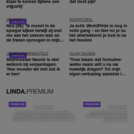
klaar te komen tijdens een
dat doet pijn’
vrijpartij'
VRIJPARTIJ
ADVERTORIAL
Noa (26): 'Ik moest in de
Ja écht: WorldPride is nog in
spiegel kijken terwijl zij met
volle gang – en hier rol je nu
me aan het seksen was en
het allerlekkerst je bed in na
de tranen sprongen in mijn
het feesten
ogen'
LEKKER SAMENGESTELD
OLCAY GULSEN
Stiefmoeder Naomi is niet
'Toen kwam dat formulier:
welkom bij verjaardagen:
welke naam wilt u na uw
'Hun moeder wil niet dat ik
huwelijk dragen? Tot mijn
er ben'
eigen verbazing aarzelde ik
geen moment'
LINDA.
PREMIUM
DE STAD VAN
DE STAD VAN
Elske DeWall over Leeuwarden,
Isabelle Boer deelt haar f
muziek en haar favoriete plekken in
plekken in Zwolle: 'Deze pl
de stad: 'Een stad die voelt als thuis'
graag verborgen'