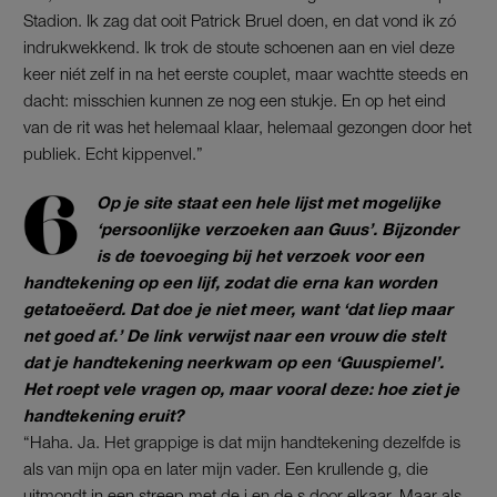
Stadion. Ik zag dat ooit Patrick Bruel doen, en dat vond ik zó
indrukwekkend. Ik trok de stoute schoenen aan en viel deze
keer niét zelf in na het eerste couplet, maar wachtte steeds en
dacht: misschien kunnen ze nog een stukje. En op het eind
van de rit was het helemaal klaar, helemaal gezongen door het
publiek. Echt kippenvel.”
Op je site staat een hele lijst met mogelijke
‘persoonlijke verzoeken aan Guus’. Bijzonder
is de toevoeging bij het verzoek voor een
handtekening op een lijf, zodat die erna kan worden
getatoeëerd. Dat doe je niet meer, want ‘dat liep maar
net goed af.’ De link verwijst naar een vrouw die stelt
dat je handtekening neerkwam op een ‘Guuspiemel’.
Het roept vele vragen op, maar vooral deze: hoe ziet je
handtekening eruit?
“Haha. Ja. Het grappige is dat mijn handtekening dezelfde is
als van mijn opa en later mijn vader. Een krullende g, die
uitmondt in een streep met de i en de s door elkaar. Maar als