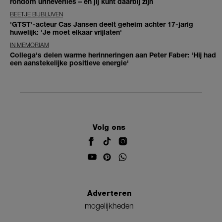
rondom urineverlies – en jij kunt daarbij zijn
BEETJE BIJBLIJVEN
'GTST'-acteur Cas Jansen deelt geheim achter 17-jarig
huwelijk: 'Je moet elkaar vrijlaten'
IN MEMORIAM
Collega's delen warme herinneringen aan Peter Faber: 'Hij had
een aanstekelijke positieve energie'
Volg ons
Adverteren
mogelijkheden