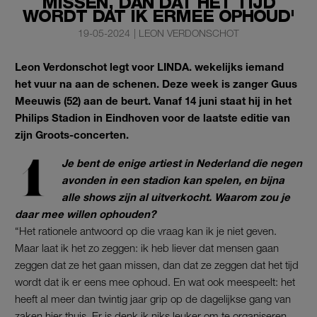
MISSEN, DAN DAT HET TIJD
WORDT DAT IK ERMEE OPHOUD'
19-05-2024
|
LEON VERDONSCHOT
Leon Verdonschot legt voor LINDA. wekelijks iemand
het vuur na aan de schenen. Deze week is zanger Guus
Meeuwis (52) aan de beurt. Vanaf 14 juni staat hij in het
Philips Stadion in Eindhoven voor de laatste editie van
zijn Groots-concerten.
Je bent de enige artiest in Nederland die negen
avonden in een stadion kan spelen, en bijna
alle shows zijn al uitverkocht. Waarom zou je
daar mee willen ophouden?
“Het rationele antwoord op die vraag kan ik je niet geven.
Maar laat ik het zo zeggen: ik heb liever dat mensen gaan
zeggen dat ze het gaan missen, dan dat ze zeggen dat het tijd
wordt dat ik er eens mee ophoud. En wat ook meespeelt: het
heeft al meer dan twintig jaar grip op de dagelijkse gang van
zaken hier thuis. Er is denk ik niks leuker om te organiseren