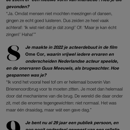
gevonden?
“Ja. Omdat mensen niet mochten meezingen of dansen,
gingen ze echt goed luisteren. Dus zeiden ze heel vaak
achteraf: ‘Ik wist niet dat je dát zong!’ Of: ‘Maar je kan écht
zingen!’ Haha!’”
Je maakte in 2022 je acteerdebuut in de film
Ome Cor
, waarin vrijwel iedere ervaren en
onderscheiden Nederlandse acteur speelde,
en de onervaren Guus Meeuwis, als brugwachter. Hoe
gespannen was je?
“Ik vond het vooral heel tof om er helemaal bovenin Van
Brienenoordbrug voor te moeten zitten. Je moet dan helemaal
door dat mechanisme van die brug. De wereld die daar onder
zit, met die enorme tegengewichten: niet normaal. Het was
maar één draaidag, maar wát een gave dag.”
Je bent nu al 29 jaar een publiek persoon, en
nog nooit onderdeel geweest van een relletje,