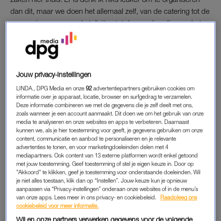
dan dit, maar we doen het allemaal zelf, van de catering tot de
vergunningen en van de toiletten tot de merchandise, en het
vangt je ook wel echt.
Je wil niet in herhaling vallen, en je weet dat mensen eigenlijk
ieder jaar een totaal andere show willen, maar wel met
Jouw privacy-instellingen
dezelfde munitie. Dus creatief vergt het veel. Dat is helemaal
LINDA., DPG Media en onze
92
advertentiepartners gebruiken cookies om
niet erg, maar toen ik deze beslissing anderhalf jaar geleden
informatie over je apparaat, locatie, browser en surfgedrag te verzamelen.
nam, zei Manon: ‘Stel je eens voor dat het er niét meer is.’
Deze informatie combineren we met de gegevens die je zelf deelt met ons,
zoals wanneer je een account aanmaakt. Dit doen we om het gebruik van onze
Toen ik dat deed, voelde ik opeens hoeveel energie dat gaf,
media te analyseren en onze websites en apps te verbeteren. Daarnaast
ook om gewoon eens te zien wat er op mijn pad komt.”
kunnen we, als je hier toestemming voor geeft, je gegevens gebruiken om onze
content, communicatie en aanbod te personaliseren en je relevante
advertenties te tonen, en voor marketingdoeleinden delen met 4
Wat beschouw je als het meest memorabele
mediapartners. Ook content van 13 externe platformen wordt enkel getoond
moment van al die Groots-shows?
met jouw toestemming. Geef toestemming of stel je eigen keuze in. Door op
“De allereerste keer oplopen, in 2006. Dat was echt
"Akkoord" te klikken, geef je toestemming voor onderstaande doeleinden. Wil
je niet alles toestaan, klik dan op “Instellen”. Jouw keuze kun je opnieuw
onwaarschijnlijk, dat gevoel van alle zintuigen helemaal open.
aanpassen via “Privacy-instellingen” onderaan onze websites of in de menu’s
Ik zag mijn ouders staan, en tal van bekenden, en alles kwam
van onze apps. Lees meer in ons privacy- en cookiebeleid.
Raadpleeg ons
cookiebeleid voor meer informatie.
binnen, echt alles. Ik was aan het zingen, maar was me daar
Wij en onze partners verwerken gegevens voor de volgende
totaal niet bewust van.”