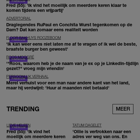
Fred (55): 'Ik vind het moeilijk om meerdere keren klaar te
komen tijdens een vrijpartij'
ADVERTORIAL
Draglegendes RuPaul en Conchita Wurst tegenkomen op de
Dam? Dat kan zomaar eens realiteit worden
FLOOR BAKHUYS ROOZEBOOM
'Ik kan weer eens niet laten me af te vragen of ik wel de beste,
braafste burger ben geweest'
ROOS MOGGRÉ
'"Roos, waarom heb je de naam van je ex op je LinkedIn-tijdlijn
gezet?" vroeg mijn vriendin'
PERSOONLIJK VERHAAL
Merel verhuist voor een man naar andere kant van het land,
maar hij verdwijnt: 'Huur al maanden niet betaald'
TRENDING
MEER
LIEVE HELEEN
TATUM DAGELET
Fred (55): 'Ik vind het
'Ollie is vertrokken naar een
moeilijk om meerdere keren
adres ver weg van ons. En