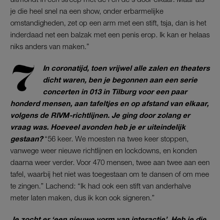
je die heel snel na een show, onder erbarmelijke
omstandigheden, zet op een arm met een stift, tsja, dan is het
inderdaad net een balzak met een penis erop. Ik kan er helaas
niks anders van maken.”
In coronatijd, toen vrijwel alle zalen en theaters
dicht waren, ben je begonnen aan een serie
concerten in 013 in Tilburg voor een paar
honderd mensen, aan tafeltjes en op afstand van elkaar,
volgens de RIVM-richtlijnen. Je ging door zolang er
vraag was. Hoeveel avonden heb je er uiteindelijk
gestaan?
“56 keer. We moesten na twee keer stoppen,
vanwege weer nieuwe richtlijnen en lockdowns, en konden
daarna weer verder. Voor 470 mensen, twee aan twee aan een
tafel, waarbij het niet was toegestaan om te dansen of om mee
te zingen.” Lachend: “Ik had ook een stift van anderhalve
meter laten maken, dus ik kon ook signeren.”
Je zocht er ‘een nieuwe vorm van interactie’. Heb je die