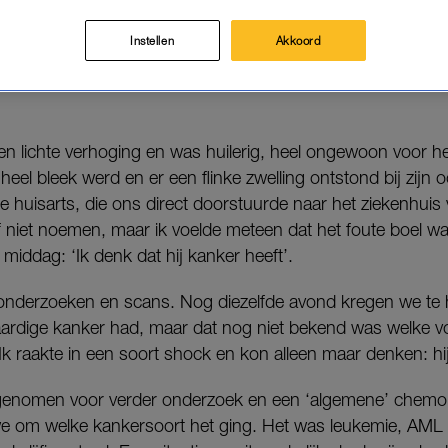
Nancy (36), moeder van drie jongens. Haar oudste is tien j
Instellen
Akkoord
 leukemie en was drie jaar toen hij overleed tijdens zijn b
n lichte verhoging en was huilerig, heel ongewoon voor he
s heel bleek werd en er een flinke zwelling ontstond bij zijn
 huisarts, die ons direct doorstuurde naar het ziekenhuis 
lf niet noemen, maar ik voelde meteen dat het foute boel was
middag: ‘Ik denk dat hij kanker heeft’.
onderzoeken en scans. Nog diezelfde avond kregen we te h
rdige kanker had, maar dat nog niet bekend was welke vo
 Ik raakte in een soort shock en kon alleen maar denken: hi
enomen voor verder onderzoek en een ‘algemene’ chemoku
we om welke kankersoort het ging. Het was leukemie, AML