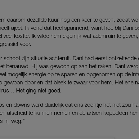
hem daarom dezelfde kuur nog een keer te geven, zodat w
eltraject. Ik vond dat heel spannend, want hoe blij Dani oo
heel veel kostte. Ik wilde hem eigenlijk wat ademruimte geve
ressief voor.
 schoot zijn situatie achteruit. Dani had eerst ontzettende
j het benauwd. Hij was gewoon op aan het raken. Dani werd 
el mogelijk energie op te sparen en opgenomen op de inte
mo gewoon door en dat bleek te zwaar voor hem. Het ene n
 virus… Het ging niet goed.
ups en downs werd duidelijk dat ons zoontje het niet zou 
en afscheid te kunnen nemen en de artsen koppelden hem 
 hij weg.”