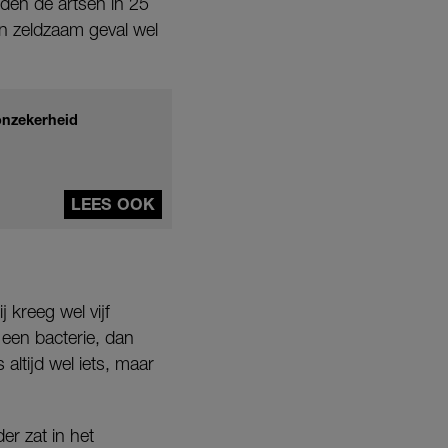
adden de artsen in 25
en zeldzaam geval wel
onzekerheid
LEES OOK
 kreeg wel vijf
een bacterie, dan
altijd wel iets, maar
er zat in het