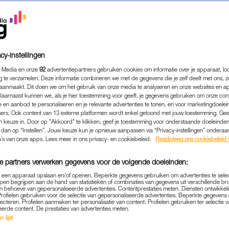
cy-instellingen
 Media en onze
92
advertentiepartners gebruiken cookies om informatie over je apparaat, lo
g te verzamelen. Deze informatie combineren we met de gegevens die je zelf deelt met ons, z
aanmaakt. Dit doen we om het gebruik van onze media te analyseren en onze websites en a
Daarnaast kunnen we, als je hier toestemming voor geeft, je gegevens gebruiken om onze con
 en aanbod te personaliseren en je relevante advertenties te tonen, en voor marketingdoele
ers. Ook content van 13 externe platformen wordt enkel getoond met jouw toestemming. Ge
gen keuze in. Door op "Akkoord" te klikken, geef je toestemming voor onderstaande doeleinden. 
k dan op “Instellen”. Jouw keuze kun je opnieuw aanpassen via “Privacy-instellingen” ondera
FAMILIE
|
ZEG EENS EERLIJK
u’s van onze apps. Lees meer in ons privacy- en cookiebeleid.
Raadpleeg ons cookiebeleid 
(36) VERLOOR HAAR DANI 
e partners verwerken gegevens voor de volgende doeleinden:
MIE: 'ZIJN HELE LIJFJE ZA
p een apparaat opslaan en/of openen. Beperkte gegevens gebruiken om advertenties te sele
pen begrijpen aan de hand van statistieken of combinaties van gegevens uit verschillende br
30-03-2023
|
ELLEN HENSBERGEN
 behoeve van gepersonaliseerde advertenties. Contentprestaties meten. Diensten ontwikkel
Profielen gebruiken voor de selectie van gepersonaliseerde advertenties. Beperkte gegeven
lecteren. Profielen aanmaken ter personalisatie van content. Profielen gebruiken ter selectie 
ns eerlijk
’ staan eerlijke verhalen over het moeders
eerde content. De prestaties van advertenties meten.
 lijst
, maar soms ook gewoon verdomd hard werken.