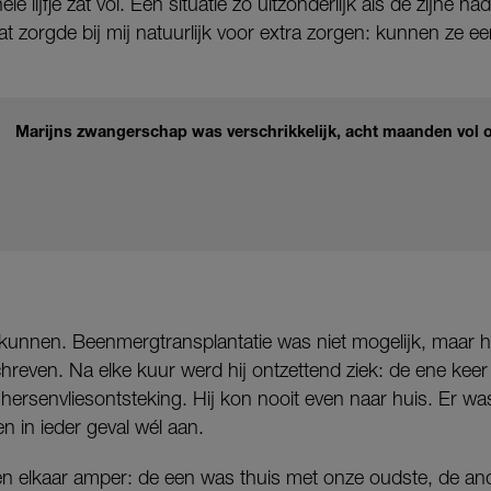
le lijfje zat vol. Een situatie zo uitzonderlijk als de zijne h
Dat zorgde bij mij natuurlijk voor extra zorgen: kunnen ze e
Marijns zwangerschap was verschrikkelijk, acht maanden vol 
 kunnen. Beenmergtransplantatie was niet mogelijk, maar hij
even. Na elke kuur werd hij ontzettend ziek: de ene keer 
ersenvliesontsteking. Hij kon nooit even naar huis. Er was 
 in ieder geval wél aan.
en elkaar amper: de een was thuis met onze oudste, de and