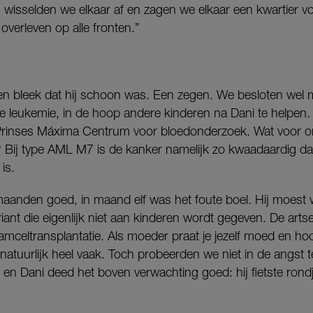
 wisselden we elkaar af en zagen we elkaar een kwartier v
verleven op alle fronten.”
en bleek dat hij schoon was. Een zegen. We besloten wel
pe leukemie, in de hoop andere kinderen na Dani te helpen
 Prinses Máxima Centrum voor bloedonderzoek. Wat voor 
? Bij type AML M7 is de kanker namelijk zo kwaadaardig dat
is.
n maanden goed, in maand elf was het foute boel. Hij moes
iant die eigenlijk niet aan kinderen wordt gegeven. De ar
mceltransplantatie. Als moeder praat je jezelf moed en ho
atuurlijk heel vaak. Toch probeerden we niet in de angst t
 en Dani deed het boven verwachting goed: hij fietste rond