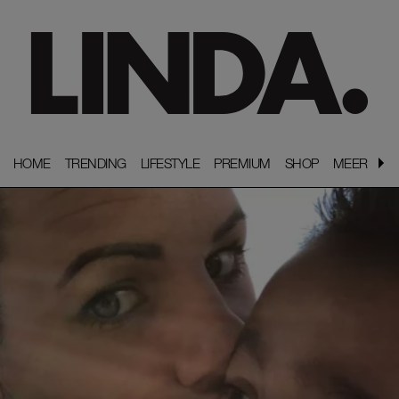
HOME
HOME
TRENDING
TRENDING
LIFESTYLE
LIFESTYLE
PREMIUM
PREMIUM
SHOP
SHOP
MEER
MEER