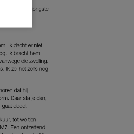
aar oud, haar jongste
ehandeling.
m. Ik dacht er niet
 oog. Ik bracht hem
vanwege die zwelling.
. Ik zei het zelfs nog
oren dat hij
rm. Daar sta je dan,
j gaat dood.
ur, tot we tien
 M7. Een ontzettend