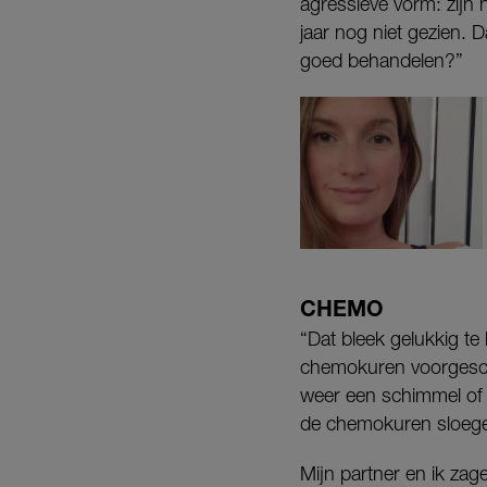
agressieve vorm: zijn he
jaar nog niet gezien. 
goed behandelen?”
CHEMO
“Dat bleek gelukkig te
chemokuren voorgeschr
weer een schimmel of h
de chemokuren sloegen
Mijn partner en ik zag