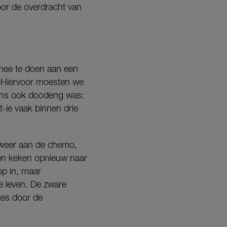
oor de overdracht van
 mee te doen aan een
. Hiervoor moesten we
ons ook doodeng was:
-ie vaak binnen drie
t weer aan de chemo,
tsen keken opnieuw naar
op in, maar
e leven. De zware
jes door de