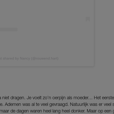
st shared by Nancy (@rouwend.hart)
na niet dragen. Je voelt zo’n oerpijn als moeder… Het eerste 
. Ademen was al te veel gevraagd. Natuurlijk was er veel s
 maar de dagen waren heel lang heel donker. Maar op ee