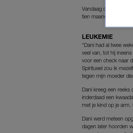
Vandaag de beurt aan 
tien maanden. Dani had
LEUKEMIE
“Dani had al twee weke
veel van, tot hij ineen
voor een check naar de
Spiritueel zou ik meze
tegen mijn moeder die 
Dani kreeg een reeks 
inderdaad een kwaadaa
met je kind op je arm.
Dani werd meteen opg
dagen later hoorden 