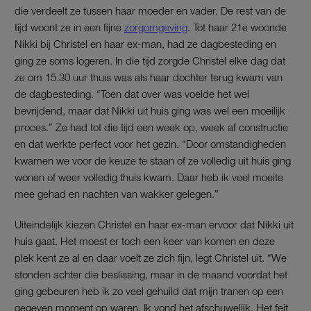
die verdeelt ze tussen haar moeder en vader. De rest van de
tijd woont ze in een fijne
zorgomgeving
. Tot haar 21e woonde
Nikki bij Christel en haar ex-man, had ze dagbesteding en
ging ze soms logeren. In die tijd zorgde Christel elke dag dat
ze om 15.30 uur thuis was als haar dochter terug kwam van
de dagbesteding. “Toen dat over was voelde het wel
bevrijdend, maar dat Nikki uit huis ging was wel een moeilijk
proces.” Ze had tot die tijd een week op, week af constructie
en dat werkte perfect voor het gezin. “Door omstandigheden
kwamen we voor de keuze te staan of ze volledig uit huis ging
wonen of weer volledig thuis kwam. Daar heb ik veel moeite
mee gehad en nachten van wakker gelegen.”
Uiteindelijk kiezen Christel en haar ex-man ervoor dat Nikki uit
huis gaat. Het moest er toch een keer van komen en deze
plek kent ze al en daar voelt ze zich fijn, legt Christel uit. “We
stonden achter die beslissing, maar in de maand voordat het
ging gebeuren heb ik zo veel gehuild dat mijn tranen op een
gegeven moment op waren. Ik vond het afschuwelijk. Het feit