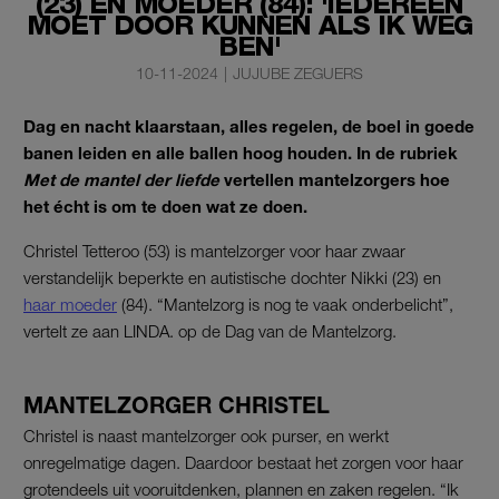
(23) EN MOEDER (84): 'IEDEREEN
MOET DOOR KUNNEN ALS IK WEG
BEN'
10-11-2024
|
JUJUBE ZEGUERS
Dag en nacht klaarstaan, alles regelen, de boel in goede
banen leiden en alle ballen hoog houden. In de rubriek
Met de mantel der liefde
vertellen mantelzorgers hoe
het écht is om te doen wat ze doen.
Christel Tetteroo (53) is mantelzorger voor haar zwaar
verstandelijk beperkte en autistische dochter Nikki (23) en
haar moeder
(84). “Mantelzorg is nog te vaak onderbelicht”,
vertelt ze aan LINDA. op de Dag van de Mantelzorg.
MANTELZORGER CHRISTEL
Christel is naast mantelzorger ook purser, en werkt
onregelmatige dagen. Daardoor bestaat het zorgen voor haar
grotendeels uit vooruitdenken, plannen en zaken regelen. “Ik