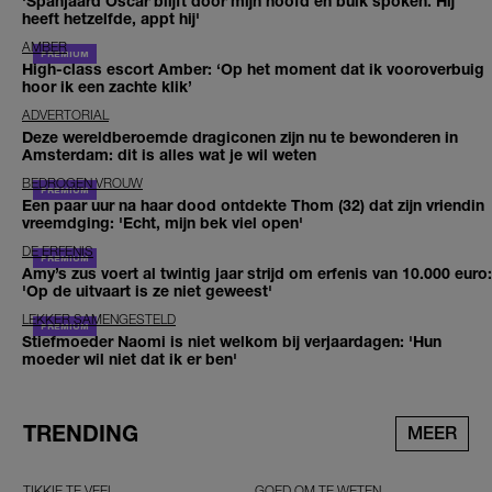
'Spanjaard Oscar blijft door mijn hoofd en buik spoken. Hij
heeft hetzelfde, appt hij'
AMBER
High-class escort Amber: ‘Op het moment dat ik vooroverbuig
hoor ik een zachte klik’
ADVERTORIAL
Deze wereldberoemde dragiconen zijn nu te bewonderen in
Amsterdam: dit is alles wat je wil weten
BEDROGEN VROUW
Een paar uur na haar dood ontdekte Thom (32) dat zijn vriendin
vreemdging: 'Echt, mijn bek viel open'
DE ERFENIS
Amy’s zus voert al twintig jaar strijd om erfenis van 10.000 euro:
'Op de uitvaart is ze niet geweest'
LEKKER SAMENGESTELD
Stiefmoeder Naomi is niet welkom bij verjaardagen: 'Hun
moeder wil niet dat ik er ben'
TRENDING
MEER
TIKKIE TE VEEL
GOED OM TE WETEN