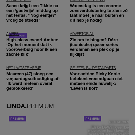
Sanne krijgt een Tikkie na
Woensdag is een enorme
een 'gastvrije' middag op
zonsverduistering te zien: zó
het terras: ''Nog eentje?'
laat moet je naar buiten en
vroeg ze steeds'
dit heb je nodig
AMBER
ADVERTORIAL
High-class escort Amber:
Zin om te bingen? Déze
‘Op het moment dat ik
(iconische) queer series
vooroverbuig hoor ik een
verdienen een plek op je
zachte klik’
kijklijst
HET LAATSTE APPJE
GELEZEN BIJ DE TANDARTS
Maureen (47) sloeg een
Voor actrice Ricky Koole
verjaardagsuitnodiging af:
betekent vreemdgaan niet
'Ik werd meteen overal
meteen einde huwelijk:
geblokkeerd'
'Leven is kort'
LINDA.
PREMIUM
ACHTERGROND
DE STAD VAN
Elske DeWall over Leeu
muziek en haar favoriete p
de stad: 'Een stad die voelt 