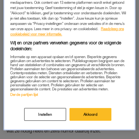
mediapartners. Ook content van 13 externe platformen wordt enkel getoond
boodschappen. Mijn vader hield niet van veel sociale
met jouw toestemming. Geef toestemming of stel je eigen keuze in. Door op
contacten dus hierin moet mijn moeder ook opnieuw in
"Akkoord" te klikken, geef je toestemming voor onderstaande doeleinden. Wil
je niet alles toestaan, klik dan op “Instellen”. Jouw keuze kun je opnieuw
gestimuleerd worden. Ze voelt zich gauw te veel en dat is
aanpassen via “Privacy-instellingen” onderaan onze websites of in de menu’s
zonde want veel mensen zijn dol op haar!”
van onze apps. Lees meer in ons privacy- en cookiebeleid.
Raadpleeg ons
cookiebeleid voor meer informatie.
Wij en onze partners verwerken gegevens voor de volgende
NIKKI
doeleinden:
Nikki woont nu zo’n twee jaar een groot deel van de week in
Informatie op een apparaat opslaan en/of openen. Beperkte gegevens
gebruiken om advertenties te selecteren. Publieksgroepen begrijpen aan de
een woonvorm, maar daarvoor kreeg Christel hulp van een
hand van statistieken of combinaties van gegevens uit verschillende bronnen.
Profielen aanmaken ten behoeve van gepersonaliseerde advertenties.
gastouder en was ze nog samen met de vader van Nikki.
Contentprestaties meten. Diensten ontwikkelen en verbeteren. Profielen
gebruiken voor de selectie van gepersonaliseerde advertenties. Beperkte
“Onze gastouder was super flexibel. Dat was ontzettend fijn,
gegevens gebruiken om content te selecteren. Profielen aanmaken ter
want met mijn baan en die van mijn bijna ex-man als slager
personalisatie van content. Profielen gebruiken ter selectie van
gepersonaliseerde content. De prestaties van advertenties meten.
hadden we vaak op onregelmatige basis hulp nodig.” Nikki
Derde partijen lijst
kan lopen, maar heeft verder hulp en ondersteuning nodig. Ze
kan niet praten, maar heeft wel andere manieren om te
Instellen
Akkoord
communiceren. Christel vertelt trots: “Ik vind haar briljant
omdat ze, zonder het gebruik van taal, haarfijn kan laten zien
wat ze nodig heeft en zelfs humor daarbij inzet.”