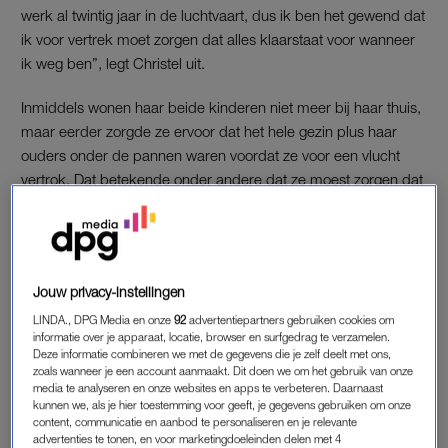
werk al twintig jaar in de luchtvaart, dus ik ben het gewend dat
ik voor vertrek moet zorgen dat alles klaarstaat voor wanneer
ik weg ben”, legt Christel uit.
Inmiddels wonen haar beide kinderen niet meer bij haar thuis,
maar eerder zorgde ze ervoor dat het hele gezin plus haar
ouders onder de pannen waren voordat ze voor een vlucht
vertrok. Dat betekende onder andere dat ze moest zorgen dat
er eten was, dat de rekeningen betaald werden, dat er leuke
dingen en sociale momenten gepland stonden en dat alle
betrokkenen goed geïnstrueerd waren. Nu is de woonsituatie
anders, maar nog steeds betekent werken veel geregel. “Ik
Jouw privacy-instellingen
zorg dat iedereen door kan met het leven als ik even weg
ben”, aldus Christel.
LINDA., DPG Media en onze
92
advertentiepartners gebruiken cookies om
informatie over je apparaat, locatie, browser en surfgedrag te verzamelen.
Deze informatie combineren we met de gegevens die je zelf deelt met ons,
Recent overleed de vader van Christel. “Mijn moeder moet nu
zoals wanneer je een account aanmaakt. Dit doen we om het gebruik van onze
opnieuw haar weg vinden in het leven en dat valt niet mee. Ze
media te analyseren en onze websites en apps te verbeteren. Daarnaast
kunnen we, als je hier toestemming voor geeft, je gegevens gebruiken om onze
waren meer dan 60 jaar samen. Zij heeft hulp nodig bij
content, communicatie en aanbod te personaliseren en je relevante
ziekenhuisbezoeken, de administratie en met het doen van
advertenties te tonen, en voor marketingdoeleinden delen met 4