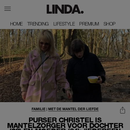
HOME
HOME
TRENDING
TRENDING
LIFESTYLE
LIFESTYLE
PREMIUM
PREMIUM
SHOP
SHOP
FAMILIE
|
MET DE MANTEL DER LIEFDE
PURSER CHRISTEL IS
MANTELZORGER VOOR DOCHTER