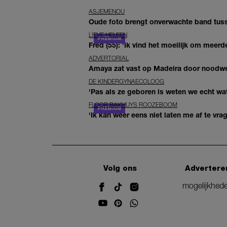
ASJEMENOU
Oude foto brengt onverwachte band tuss
LIEVE HELEEN
Fred (55): 'Ik vind het moeilijk om meerde
ADVERTORIAL
Amaya zat vast op Madeira door noodwee
DE KINDERGYNAECOLOOG
'Pas als ze geboren is weten we echt wat
FLOOR BAKHUYS ROOZEBOOM
'Ik kan weer eens niet laten me af te vr
Volg ons
Advertere
mogelijkhed