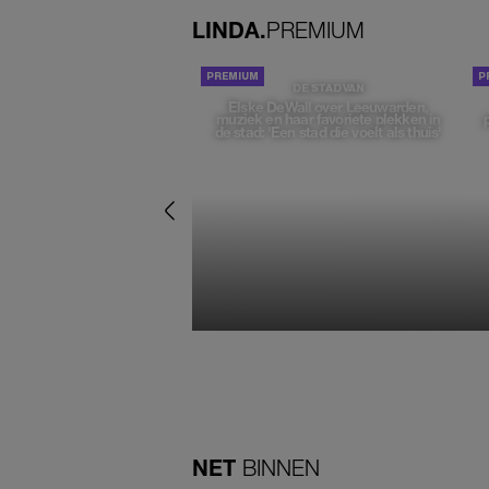
LINDA.
PREMIUM
DE STAD VAN
Elske DeWall over Leeuwarden,
muziek en haar favoriete plekken in
de stad: 'Een stad die voelt als thuis'
NET
BINNEN