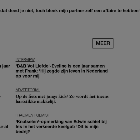
at deed je niet, toch bleek mijn partner zelf een affaire te hebben'
MEER
INTERVIEW
 jaar
'B&B Vol Liefde'-Eveline is een jaar samen
met Frank: 'Hij zegde zijn leven in Nederland
op voor mij'
ADVERTORIAL
Op de fiets met jonge kids? Zo wordt het ineens
e
hartstikke makkelijk
FRAGMENT GEMIST
e
'Knutselen'-opmerking van Edwin schiet bij
ur al
Iris in het verkeerde keelgat: 'Dit is mijn
bedrijf'