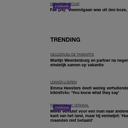
VERLATEN VROUW
Fae (24): 'Vreemdgaan was uit den boze, d
TRENDING
GELEZEN BIJ DE TANDARTS
Marlijn Weerdenburg en partner na negen
eindelijk samen op vakantie
LEKKER LOEREN
Emma Heesters deelt weinig verhullend
bikinifoto: 'You know what they say'
PERSOONLIJK VERHAAL
Merel verhuist voor een man naar ander
kant van het land, maar hij verdwijnt: 'Hu
maanden niet betaald'