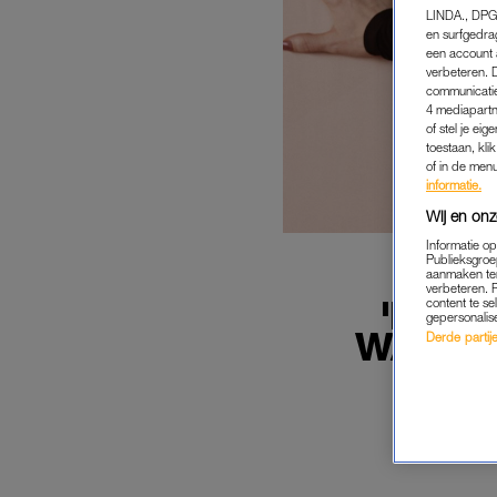
LINDA., DPG
en surfgedra
een account 
verbeteren. 
communicatie
4 mediapartn
of stel je ei
toestaan, kli
of in de men
informatie.
Wij en onz
Informatie o
Publieksgroe
aanmaken ten
verbeteren. 
'DAT 
content te se
gepersonalis
WACHTE
Derde partijen