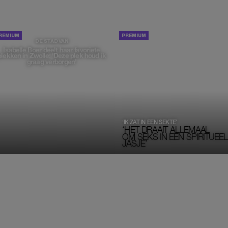
PORTRETTEN
DE STAD VAN
Isabelle Boer deelt haar favoriete
plekken in Zwolle: 'Deze plek houd ik
graag verborgen'
‘IK ZAT IN EEN SEKTE’
‘HET DRAAIT ALLEMAAL
OM SEKS IN EEN SPIRITUEEL 
JASJE’