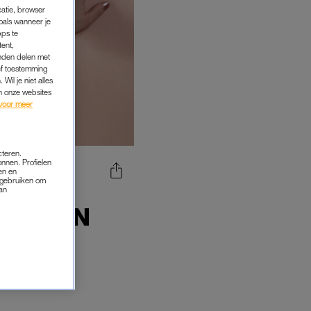
catie, browser
oals wanneer je
pps te
tent,
inden delen met
ef toestemming
Wil je niet alles
an onze websites
voor meer
cteren.
onnen. Profielen
en en
s gebruiken om
 OP TE
van
 IK AAN