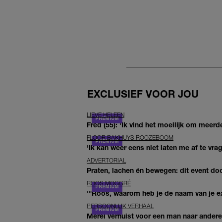
EXCLUSIEF VOOR JOU
LIEVE HELEEN
Fred (55): 'Ik vind het moeilijk om meerde
FLOOR BAKHUYS ROOZEBOOM
'Ik kan weer eens niet laten me af te vr
ADVERTORIAL
Praten, lachen én bewegen: dit event door
ROOS MOGGRÉ
'"Roos, waarom heb je de naam van je ex 
PERSOONLIJK VERHAAL
Merel verhuist voor een man naar andere 