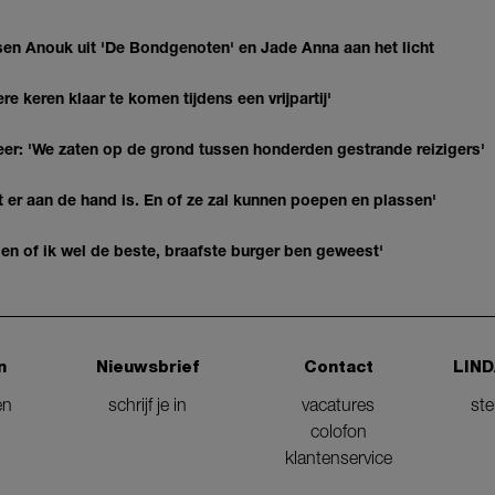
en Anouk uit 'De Bondgenoten' en Jade Anna aan het licht
re keren klaar te komen tijdens een vrijpartij'
r: 'We zaten op de grond tussen honderden gestrande reizigers'
 er aan de hand is. En of ze zal kunnen poepen en plassen'
agen of ik wel de beste, braafste burger ben geweest'
n
Nieuwsbrief
Contact
LIND
en
schrijf je in
vacatures
st
colofon
klantenservice