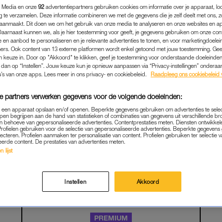
 Media en onze
92
advertentiepartners gebruiken cookies om informatie over je apparaat, lo
g te verzamelen. Deze informatie combineren we met de gegevens die je zelf deelt met ons, z
aanmaakt. Dit doen we om het gebruik van onze media te analyseren en onze websites en a
Daarnaast kunnen we, als je hier toestemming voor geeft, je gegevens gebruiken om onze con
 en aanbod te personaliseren en je relevante advertenties te tonen, en voor marketingdoele
ers. Ook content van 13 externe platformen wordt enkel getoond met jouw toestemming. Ge
gen keuze in. Door op "Akkoord" te klikken, geef je toestemming voor onderstaande doeleinden. 
k dan op “Instellen”. Jouw keuze kun je opnieuw aanpassen via “Privacy-instellingen” ondera
u’s van onze apps. Lees meer in ons privacy- en cookiebeleid.
Raadpleeg ons cookiebeleid 
e partners verwerken gegevens voor de volgende doeleinden:
p een apparaat opslaan en/of openen. Beperkte gegevens gebruiken om advertenties te sele
pen begrijpen aan de hand van statistieken of combinaties van gegevens uit verschillende br
FAMILIE
|
LEVENSLESSEN VAN NAZMIYE
 behoeve van gepersonaliseerde advertenties. Contentprestaties meten. Diensten ontwikkel
Profielen gebruiken voor de selectie van gepersonaliseerde advertenties. Beperkte gegeven
HIJ MIJ NA SCHOOL STOND
lecteren. Profielen aanmaken ter personalisatie van content. Profielen gebruiken ter selectie 
eerde content. De prestaties van advertenties meten.
N MET EEN PISTOOL HAD
 lijst
NIEMAND VERTELD'
13-05-2025
|
NAZMIYE ORAL
Instellen
Akkoord
PREMIUM