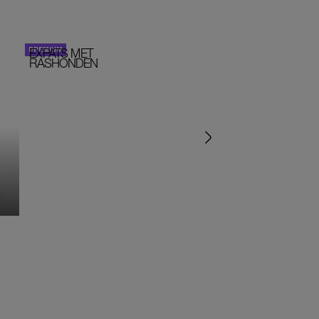
EXPATS MET
STOM!
PERSOONLIJK VERHA
RASHONDEN
MONIQUE KLEMANN