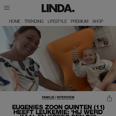
HOME
HOME
TRENDING
TRENDING
LIFESTYLE
LIFESTYLE
PREMIUM
PREMIUM
SHOP
SHOP
FAMILIE
|
INTERVIEW
EUGENIES ZOON QUINTEN (11)
HEEFT LEUKEMIE: 'HIJ WERD