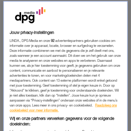
leukemie. “Ik schoot meteen in de regelmodus en
overlevingsstand. Het zou goed komen. Na weken sijpelde het
slechte nieuws pas echt binnen.”
Wat de hele situatie, waar mogelijk, nog moeilijker maakt voor
Jouw privacy-instellingen
Eugenie, Quinten en haar twee dochters, is dat ze op dat
LINDA., DPG Media en onze
92
advertentiepartners gebruiken cookies om
moment in scheiding ligt. “We waren al uit elkaar toen we het
informatie over je apparaat, locatie, browser en surfgedrag te verzamelen.
Deze informatie combineren we met de gegevens die je zelf deelt met ons,
nieuws kregen. We moesten het huis verkopen en woonden
zoals wanneer je een account aanmaakt. Dit doen we om het gebruik van onze
apart. Gelukkig konden we functioneel met elkaar overweg,
media te analyseren en onze websites en apps te verbeteren. Daarnaast
kunnen we, als je hier toestemming voor geeft, je gegevens gebruiken om onze
maar ideaal was het niet.”
content, communicatie en aanbod te personaliseren en je relevante
advertenties te tonen, en voor marketingdoeleinden delen met 4
mediapartners. Ook content van 13 externe platformen wordt enkel getoond
Nancy (36) verloor haar Dani (3)
met jouw toestemming. Geef toestemming of stel je eigen keuze in. Door op
aan leukemie: 'Zijn hele lijfje
"Akkoord" te klikken, geef je toestemming voor onderstaande doeleinden. Wil
zat vol'
je niet alles toestaan, klik dan op “Instellen”. Jouw keuze kun je opnieuw
aanpassen via “Privacy-instellingen” onderaan onze websites of in de menu’s
van onze apps. Lees meer in ons privacy- en cookiebeleid.
Raadpleeg ons
LEES OOK
cookiebeleid voor meer informatie.
Wij en onze partners verwerken gegevens voor de volgende
doeleinden: