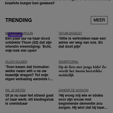
braafste burger ben geweest'
TRENDING
MEER
BEDROGEN VROUW
TATUM DAGELET
Een paar uur na haar dood
'Ollie is vertrokken naar een
ontdekte Thom (32) dat zijn
adres ver weg van ons. En
vriendin vreemdging: 'Echt,
dat doet pijn’
mijn bek viel open'
OLCAY GULSEN
ADVERTORIAL
Op de fiets met jonge kids? Zo
'Toen kwam dat formulier:
wordt het ineens hartstikke
welke naam wilt u na uw
makkelijk
huwelijk dragen? Tot mijn
eigen verbazing aarzelde ik
geen moment'
WIL JE WETEN
SANDER DE HOSSON
Of je nu naar het strand gaat
'Hij vroeg mij wie er straks
of naar werk: dit kledingstuk
voor zijn vrouw met
is onmisbaar
beginnende dementie zou
zorgen. Hij wist dat hij haar
zou moeten loslaten'