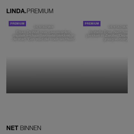
LINDA.
PREMIUM
DE STAD VAN
DE STAD VAN
Elske DeWall over Leeuwarden,
Isabelle Boer deelt haar f
muziek en haar favoriete plekken in
plekken in Zwolle: 'Deze pl
de stad: 'Een stad die voelt als thuis'
graag verborgen'
NET
BINNEN