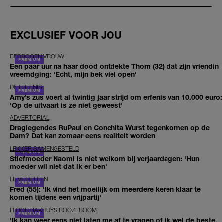
EXCLUSIEF VOOR JOU
BEDROGEN VROUW
Een paar uur na haar dood ontdekte Thom (32) dat zijn vriendin
vreemdging: 'Echt, mijn bek viel open'
DE ERFENIS
Amy’s zus voert al twintig jaar strijd om erfenis van 10.000 euro:
'Op de uitvaart is ze niet geweest'
ADVERTORIAL
Draglegendes RuPaul en Conchita Wurst tegenkomen op de
Dam? Dat kan zomaar eens realiteit worden
LEKKER SAMENGESTELD
Stiefmoeder Naomi is niet welkom bij verjaardagen: 'Hun
moeder wil niet dat ik er ben'
LIEVE HELEEN
Fred (55): 'Ik vind het moeilijk om meerdere keren klaar te
komen tijdens een vrijpartij'
FLOOR BAKHUYS ROOZEBOOM
'Ik kan weer eens niet laten me af te vragen of ik wel de beste,