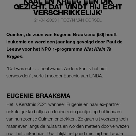
KAAL EN KREEG EEN DIK
GEZICHT, DAT VINDT HIJ ECHT
VERSCHRIKKELIJK'
21-04-2023
|
ROBYN VAN GORSEL
Quinten, de zoon van Eugenie Braaksma (50) heeft
leukemie en werd een jaar lang gevolgd door Paul de
Leeuw voor het NPO 1-programma
Niet Klein Te
Krijgen.
“Dat was echt … heel zwaar. Anders kan ik het niet
verwoorden”, vertelt moeder Eugenie aan LINDA.
EUGENIE BRAAKSMA
Het is Kerstmis 2021 wanneer Eugenie en haar ex-partner
enkele gekke bultjes en kleine rode puntjes op het lichaam
van hun zoontje Quinten ontdekken. Ze gaan uit voorzorg toch
maar even langs de huisarts en worden meteen doorverwezen
naar het ziekenhuis. Daar blijkt het goed mis: hij heeft acute