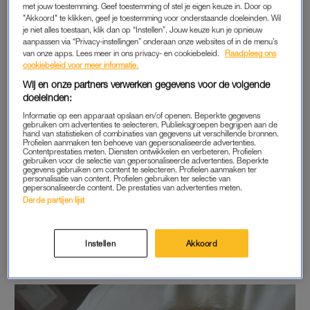
met jouw toestemming. Geef toestemming of stel je eigen keuze in. Door op
"Akkoord" te klikken, geef je toestemming voor onderstaande doeleinden. Wil
je niet alles toestaan, klik dan op “Instellen”. Jouw keuze kun je opnieuw
aanpassen via “Privacy-instellingen” onderaan onze websites of in de menu’s
HUISARTSENPOST
van onze apps. Lees meer in ons privacy- en cookiebeleid.
Raadpleeg ons
cookiebeleid voor meer informatie.
Maar niets is minder waar. Een dag later zijn Ilvy’s klachten
Wij en onze partners verwerken gegevens voor de volgende
alleen maar erger geworden. “De blaren verschenen nu ook
doeleinden:
op de rest van haar lichaam, op haar gezicht, en haar vel hing
Informatie op een apparaat opslaan en/of openen. Beperkte gegevens
los rond haar lijf. Ze was zo ziek dat ik geen contact meer met
gebruiken om advertenties te selecteren. Publieksgroepen begrijpen aan de
hand van statistieken of combinaties van gegevens uit verschillende bronnen.
haar kreeg. Ik had zo’n naar onderbuikgevoel dat ik weer de
Profielen aanmaken ten behoeve van gepersonaliseerde advertenties.
Contentprestaties meten. Diensten ontwikkelen en verbeteren. Profielen
huisartsenpost heb gebeld. Dit keer moesten we met spoed
gebruiken voor de selectie van gepersonaliseerde advertenties. Beperkte
gegevens gebruiken om content te selecteren. Profielen aanmaken ter
naar het ziekenhuis komen.”
personalisatie van content. Profielen gebruiken ter selectie van
gepersonaliseerde content. De prestaties van advertenties meten.
Derde partijen lijst
Ze vervolgt: “De autorit daarnaartoe voelde alsof het uren
duurde. Ilvy lag helemaal slap in de auto en ze reageerde
nergens meer op. Je kon zien dat het elke minuut slechter met
Instellen
Akkoord
haar ging.”