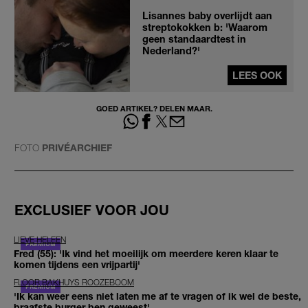
Lisannes baby overlijdt aan
streptokokken b: 'Waarom
geen standaardtest in
Nederland?'
LEES OOK
GOED ARTIKEL? DELEN MAAR.
FOTO
PRIVÉARCHIEF
EXCLUSIEF VOOR JOU
LIEVE HELEEN
Fred (55): 'Ik vind het moeilijk om meerdere keren klaar te
komen tijdens een vrijpartij'
FLOOR BAKHUYS ROOZEBOOM
'Ik kan weer eens niet laten me af te vragen of ik wel de beste,
braafste burger ben geweest'