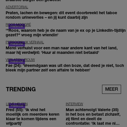
ADVERTORIAL
Praten, lachen én bewegen: dit event doorbreekt het taboe
rondom urineverlies – en jij kunt daarbij zijn
ROOS MOGGRÉ
'"Roos, waarom heb je de naam van je ex op je LinkedIn-tijdlijn
gezet?" vroeg mijn vriendin'
PERSOONLIJK VERHAAL
Merel verhuist voor een man naar andere kant van het land,
maar hij verdwijnt: 'Huur al maanden niet betaald'
VERLATEN VROUW
Fae (24): 'Vreemdgaan was uit den boze, dat deed je niet, toch
bleek mijn partner zelf een affaire te hebben'
TRENDING
MEER
LIEVE HELEEN
INTERVIEW
Fred (55): 'Ik vind het
Man achtervolgt Valerie (35)
moeilijk om meerdere keren
in het bos en betast zichzelf,
klaar te komen tijdens een
zij filmt en deelt de
vrijpartij'
confrontatie: 'Ik laat me niet