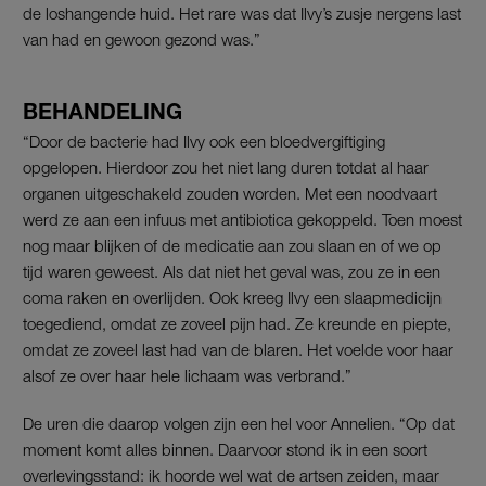
de loshangende huid. Het rare was dat Ilvy’s zusje nergens last
van had en gewoon gezond was.”
BEHANDELING
“Door de bacterie had Ilvy ook een bloedvergiftiging
opgelopen. Hierdoor zou het niet lang duren totdat al haar
organen uitgeschakeld zouden worden. Met een noodvaart
werd ze aan een infuus met antibiotica gekoppeld. Toen moest
nog maar blijken of de medicatie aan zou slaan en of we op
tijd waren geweest. Als dat niet het geval was, zou ze in een
coma raken en overlijden. Ook kreeg Ilvy een slaapmedicijn
toegediend, omdat ze zoveel pijn had. Ze kreunde en piepte,
omdat ze zoveel last had van de blaren. Het voelde voor haar
alsof ze over haar hele lichaam was verbrand.”
De uren die daarop volgen zijn een hel voor Annelien. “Op dat
moment komt alles binnen. Daarvoor stond ik in een soort
overlevingsstand: ik hoorde wel wat de artsen zeiden, maar