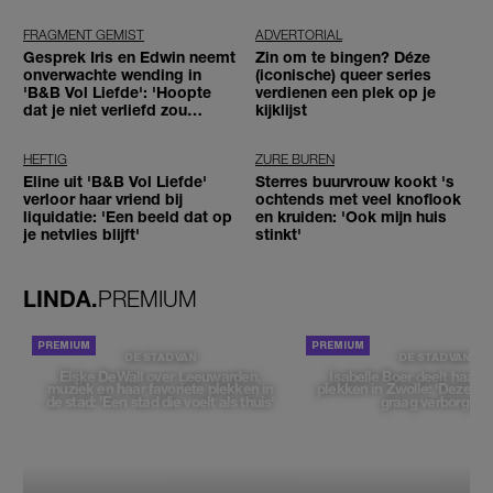
tegenhouden'
FRAGMENT GEMIST
ADVERTORIAL
Gesprek Iris en Edwin neemt
Zin om te bingen? Déze
onverwachte wending in
(iconische) queer series
'B&B Vol Liefde': 'Hoopte
verdienen een plek op je
dat je niet verliefd zou
kijklijst
worden'
HEFTIG
ZURE BUREN
Eline uit 'B&B Vol Liefde'
Sterres buurvrouw kookt 's
verloor haar vriend bij
ochtends met veel knoflook
liquidatie: 'Een beeld dat op
en kruiden: 'Ook mijn huis
je netvlies blijft'
stinkt'
LINDA.
PREMIUM
DE STAD VAN
DE STAD VAN
Elske DeWall over Leeuwarden,
Isabelle Boer deelt haar f
muziek en haar favoriete plekken in
plekken in Zwolle: 'Deze pl
de stad: 'Een stad die voelt als thuis'
graag verborgen'