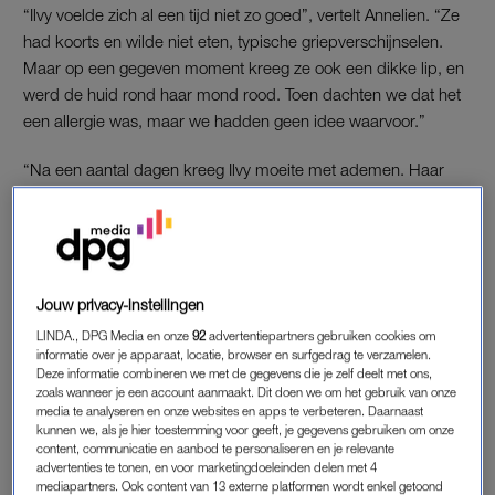
“Ilvy voelde zich al een tijd niet zo goed”, vertelt Annelien. “Ze
had koorts en wilde niet eten, typische griepverschijnselen.
Maar op een gegeven moment kreeg ze ook een dikke lip, en
werd de huid rond haar mond rood. Toen dachten we dat het
een allergie was, maar we hadden geen idee waarvoor.”
“Na een aantal dagen kreeg Ilvy moeite met ademen. Haar
koorts steeg tot boven de veertig graden en er verschenen
blaren onder haar oksels. We zijn toen naar de huisartsenpost
gegaan, om haar te laten onderzoeken. De arts dacht dat het
gordelroos was, vanwege de blaren op broeierige plekken. Ze
gaf ons een drank mee, met de belofte dat Ilvy’s klachten
Jouw privacy-instellingen
binnen een paar uur zouden verbeteren.”
LINDA., DPG Media en onze
92
advertentiepartners gebruiken cookies om
informatie over je apparaat, locatie, browser en surfgedrag te verzamelen.
Deze informatie combineren we met de gegevens die je zelf deelt met ons,
zoals wanneer je een account aanmaakt. Dit doen we om het gebruik van onze
Steeds meer kinderen besmet
media te analyseren en onze websites en apps te verbeteren. Daarnaast
met streptokokken, wat zijn
kunnen we, als je hier toestemming voor geeft, je gegevens gebruiken om onze
het precies?
content, communicatie en aanbod te personaliseren en je relevante
advertenties te tonen, en voor marketingdoeleinden delen met 4
mediapartners. Ook content van 13 externe platformen wordt enkel getoond
LEES OOK