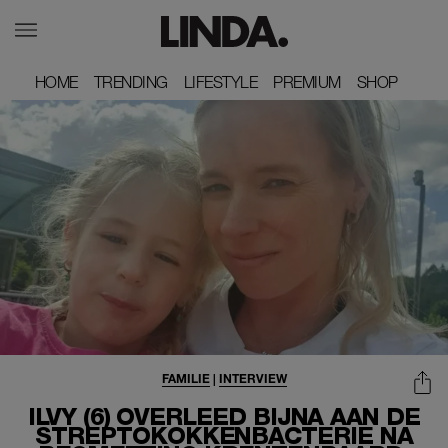
HOME
HOME
TRENDING
TRENDING
LIFESTYLE
LIFESTYLE
PREMIUM
PREMIUM
SHOP
SHOP
FAMILIE
|
INTERVIEW
ILVY (6) OVERLEED BIJNA AAN DE
STREPTOKOKKENBACTERIE NA