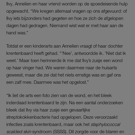
Ilvy, Annelien en haar vriend worden op de spoedeisende hulp
opgewacht. “We kregen allemaal vragen op ons afgevuurd: of
Ilvy iets bijzonders had gegeten en hoe ze zich de afgelopen
dagen had gedragen. Niemand wist wat er met haar aan de
hand was.”
Totdat er een kinderarts aan Annelien vraagt of haar dochter
krentenbaard heeft gehad. “‘Nee’, antwoordde ik. ‘Niet dat ik
weet.’ Maar toen herinnerde ik me dat Ilvy’s zusje een wond
op haar vinger had. We waren daarmee naar de huisarts
geweest, maar die zei dat het niets ernstigs was en gaf ons
een zalf mee. Daarmee was het opgelost.”
“Ik liet de arts een foto zien van de wond, en het bleek
inderdaad krentenbaard te zijn. Na een aantal onderzoeken
bleek dat Ilvy via haar zusje een gevaarlijke
streptokokkenbacterie had opgelopen. Deze veroorzaakt
infecties zoals krentenbaard, maar ook het
staphylococcal
scalded skin
syndroom (SSSS). Dit zorgde voor de blaren en