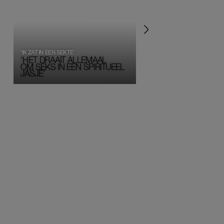
‘IK ZAT IN EEN SEKTE’
‘HET DRAAIT ALLEMAAL
OM SEKS IN EEN SPIRITUEEL 
JASJE’