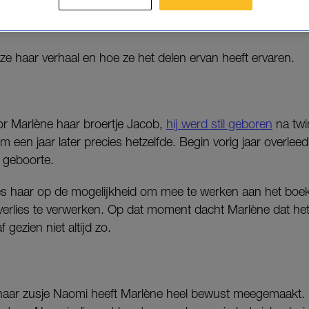
oit voorbij’, een initiatief van Stichting Nooit Voorbij
 ze haar verhaal en hoe ze het delen ervan heeft ervaren.
oor Marlène haar broertje Jacob,
hij werd stil geboren
na twi
m een jaar later precies hetzelfde. Begin vorig jaar overle
 geboorte.
s haar op de mogelijkheid om mee te werken aan het boe
erlies te verwerken. Op dat moment dacht Marlène dat het
 gezien niet altijd zo.
n haar zusje Naomi heeft Marlène heel bewust meegemaakt. 