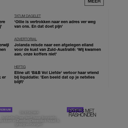
MEER
TATUM DAGELET
ere
'Ollie is vertrokken naar een adres ver weg
j'
van ons. En dat doet pijn’
ADVERTORIAL
erwijl
Jolanda reisde naar een afgelegen eiland
nen
voor de kust van Zuid-Australië: 'Wij kwamen
aan, onze koffers niet'
HEFTIG
Eline uit 'B&B Vol Liefde' verloor haar vriend
k er
bij liquidatie: 'Een beeld dat op je netvlies
blijft'
EXPATS MET
STOM!
DE STAD VAN
RASHONDEN
Isabelle Boer deelt haar favoriete
plekken in Zwolle: 'Deze plek houd ik
graag verborgen'