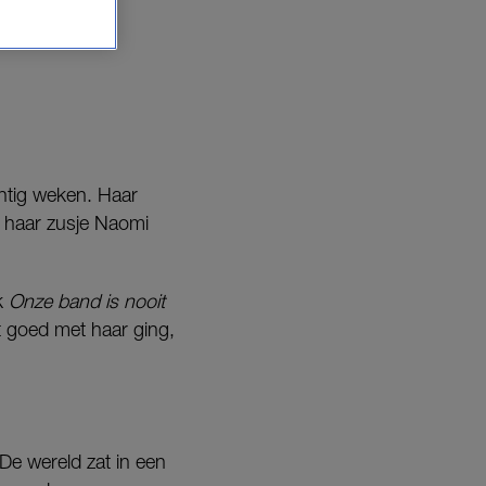
, schrijft ze
ntig weken. Haar
ed haar zusje Naomi
k
Onze band is nooit
 goed met haar ging,
De wereld zat in een