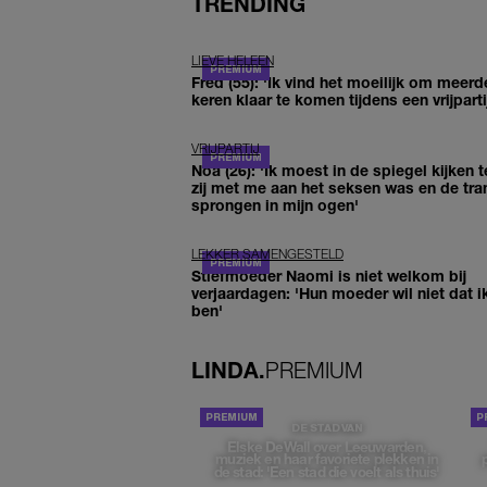
TRENDING
LIEVE HELEEN
Fred (55): 'Ik vind het moeilijk om meerd
keren klaar te komen tijdens een vrijparti
VRIJPARTIJ
Noa (26): 'Ik moest in de spiegel kijken t
zij met me aan het seksen was en de tra
sprongen in mijn ogen'
LEKKER SAMENGESTELD
Stiefmoeder Naomi is niet welkom bij
verjaardagen: 'Hun moeder wil niet dat i
ben'
LINDA.
PREMIUM
DE STAD VAN
Elske DeWall over Leeuwarden,
muziek en haar favoriete plekken in
de stad: 'Een stad die voelt als thuis'