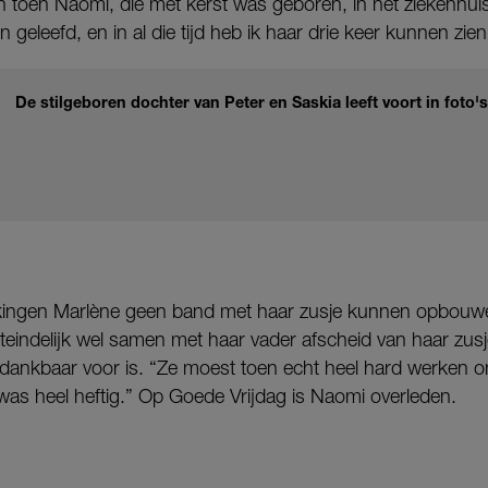
 toen Naomi, die met kerst was geboren, in het ziekenh
 geleefd, en in al die tijd heb ik haar drie keer kunnen zien
De stilgeboren dochter van Peter en Saskia leeft voort in foto's
ingen Marlène geen band met haar zusje kunnen opbouwe
uiteindelijk wel samen met haar vader afscheid van haar z
 dankbaar voor is. “Ze moest toen echt heel hard werken o
 was heel heftig.” Op Goede Vrijdag is Naomi overleden.