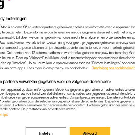
cy-instellingen
 Media en onze
92
advertentiepartners gebruiken cookies om informatie over je apparaat, lo
g te verzamelen. Deze informatie combineren we met de gegevens die je zelf deelt met ons, z
aanmaakt. Dit doen we om het gebruik van onze media te analyseren en onze websites en a
Daarnaast kunnen we, als je hier toestemming voor geeft, je gegevens gebruiken om onze con
 en aanbod te personaliseren en je relevante advertenties te tonen, en voor marketingdoele
ers. Ook content van 13 externe platformen wordt enkel getoond met jouw toestemming. Ge
gen keuze in. Door op "Akkoord" te klikken, geef je toestemming voor onderstaande doeleinden. 
k dan op “Instellen”. Jouw keuze kun je opnieuw aanpassen via “Privacy-instellingen” ondera
u’s van onze apps. Lees meer in ons privacy- en cookiebeleid.
Raadpleeg ons cookiebeleid 
FAMILIE
|
BIJZONDER
e partners verwerken gegevens voor de volgende doeleinden:
NE (17) SCHRIJFT OVER V
p een apparaat opslaan en/of openen. Beperkte gegevens gebruiken om advertenties te sele
pen begrijpen aan de hand van statistieken of combinaties van gegevens uit verschillende br
ES EN ZUSJE: 'HET IS VER
 behoeve van gepersonaliseerde advertenties. Contentprestaties meten. Diensten ontwikkel
Profielen gebruiken voor de selectie van gepersonaliseerde advertenties. Beperkte gegeven
MAAR DAT IS NIET ERG'
lecteren. Profielen aanmaken ter personalisatie van content. Profielen gebruiken ter selectie 
eerde content. De prestaties van advertenties meten.
 lijst
23-12-2022
|
MARINA VAN HOOFT
 van den Ende verloor in vier jaar tijd twee broertjes
Instellen
Akkoord