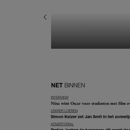
NET
BINNEN
INTERVIEW
Nina wint Oscar voor studenten met film ove
LEKKER LOEREN
Simon Keizer zet Jan Smit in het zonnetje
ADVERTORIAL
Praten, lachen én bewegen: dit event door