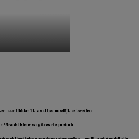
MONIQUE KLEMANN
r haar libido: 'Ik vond het moeilijk te beseffen'
: 'Bracht kleur na gitzwarte periode'
breekt het taboe rondom urineverlies – en jij kunt daarbij zijn