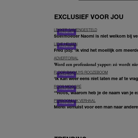
EXCLUSIEF VOOR JOU
LEKKER SAMENGESTELD
Stiefmoeder Naomi is niet welkom bij ver
LIEVE HELEEN
Fred (55): 'Ik vind het moeilijk om meerde
ADVERTORIAL
Word een professional yapper: zó wordt n
FLOOR BAKHUYS ROOZEBOOM
'Ik kan weer eens niet laten me af te vr
ROOS MOGGRÉ
'"Roos, waarom heb je de naam van je ex 
PERSOONLIJK VERHAAL
Merel verhuist voor een man naar andere 