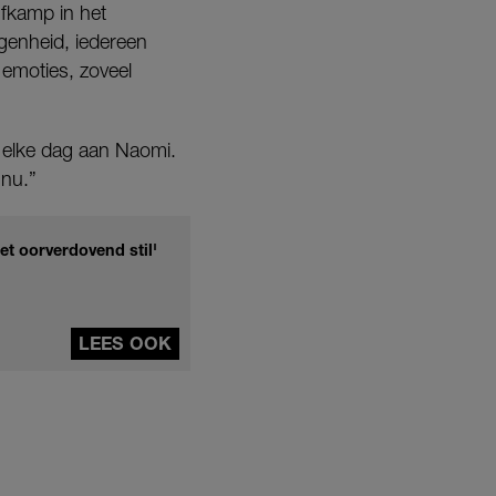
jfkamp in het
genheid, iedereen
 emoties, zoveel
g elke dag aan Naomi.
 nu.”
et oorverdovend stil'
LEES OOK