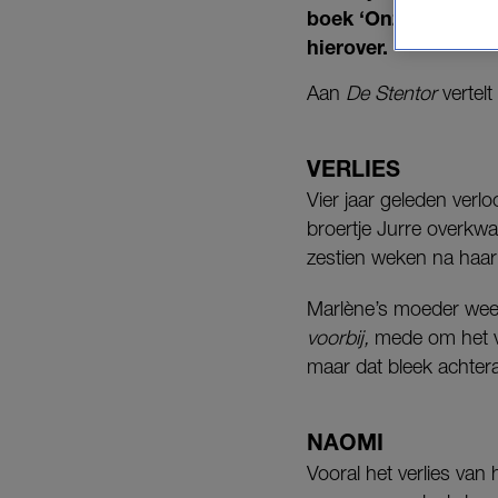
boek ‘Onze band is no
hierover.
Aan
De Stentor
vertelt
VERLIES
Vier jaar geleden verl
broertje Jurre overkwa
zestien weken na haar
Marlène’s moeder wee
voorbij,
mede om het v
maar dat bleek achteraf
NAOMI
Vooral het verlies va