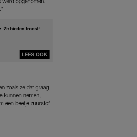
uis werd opgenomen.
.”
: 'Ze bieden troost'
LEES OOK
n zoals ze dat graag
usje kunnen nemen,
m een beetje zuurstof