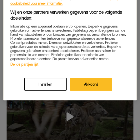
cookiebeleid voor meer informatie.
Bezoekers kunnen na de lockdown hopelijk snel bij de kleine
Wij en onze partners verwerken gegevens voor de volgende
Lara en haar moeder Melanie op kraamvisite. Grévyzebra’s
doeleinden:
zijn in Nederland alleen te bewonderen in Beekse Bergen,
Informatie op een apparaat opslaan en/of openen. Beperkte gegevens
Artis en Dierenpark Amersfoort. Ook in de andere twee parken
gebruiken om advertenties te selecteren. Publieksgroepen begrijpen aan de
hand van statistieken of combinaties van gegevens uit verschillende bronnen.
werd dit jaar een zeldzaam zebraveulen geboren.
Profielen aanmaken ten behoeve van gepersonaliseerde advertenties.
Contentprestaties meten. Diensten ontwikkelen en verbeteren. Profielen
gebruiken voor de selectie van gepersonaliseerde advertenties. Beperkte
Kan je niet wachten om Lara te bezoeken? Hieronder zie je
gegevens gebruiken om content te selecteren. Profielen aanmaken ter
personalisatie van content. Profielen gebruiken ter selectie van
haar alvast in actie.
gepersonaliseerde content. De prestaties van advertenties meten.
Derde partijen lijst
Instellen
Akkoord