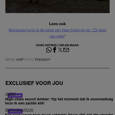
Lees ook
Moniques hond at de cavia van haar mans ex op: “Zij weet
van niets
“
GOED ARTIKEL? DELEN MAAR.
BRON
ANP
FOTO
PIXABAY
EXCLUSIEF VOOR JOU
AMBER
High-class escort Amber: ‘Op het moment dat ik vooroverbuig
hoor ik een zachte klik’
BEDROGEN VROUW
Een paar uur na haar dood ontdekte Thom (32) dat zijn vriendin