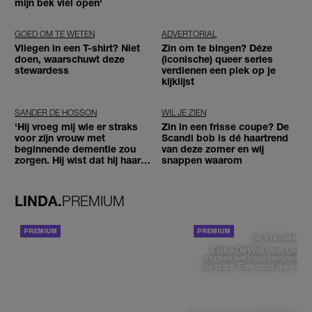
mijn bek viel open'
GOED OM TE WETEN
ADVERTORIAL
Vliegen in een T-shirt? Niet
Zin om te bingen? Déze
doen, waarschuwt deze
(iconische) queer series
stewardess
verdienen een plek op je
kijklijst
SANDER DE HOSSON
WIL JE ZIEN
'Hij vroeg mij wie er straks
Zin in een frisse coupe? De
voor zijn vrouw met
Scandi bob is dé haartrend
beginnende dementie zou
van deze zomer en wij
zorgen. Hij wist dat hij haar
snappen waarom
zou moeten loslaten'
LINDA.
PREMIUM
ACHTERGROND
DE STAD VAN
Elske DeWall over Leeu
muziek en haar favoriete p
de stad: 'Een stad die voelt 