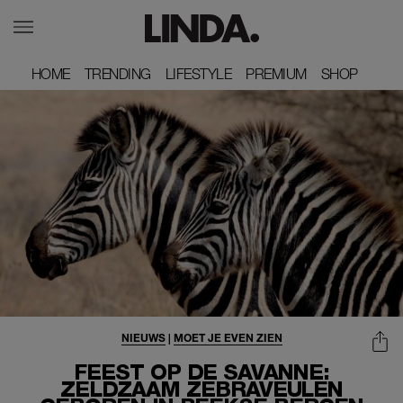
HOME
HOME
TRENDING
TRENDING
LIFESTYLE
LIFESTYLE
PREMIUM
PREMIUM
SHOP
SHOP
NIEUWS
|
MOET JE EVEN ZIEN
FEEST OP DE SAVANNE:
ZELDZAAM ZEBRAVEULEN