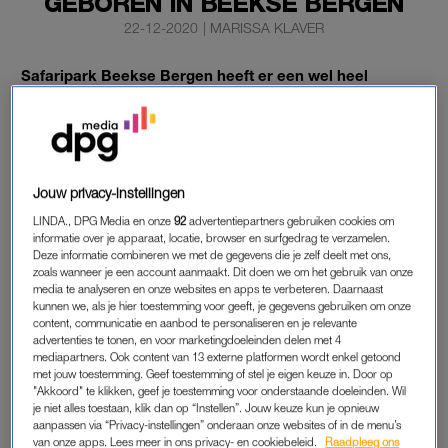
GEBOREN IN BEEKSE BERGEN
22-12-2020
|
MARISSA KLAVER
Safaripark Beekse Bergen heeft er een wel heel
bijzondere inwoner bij. De pasgeboren nieuwkomer
heet Lara en is een zeldzame grévyzebra.
Het zebraveulen en haar moeder Melanie maken het goed,
laat het wildlifepark in Hilvarenbeek dinsdag weten. En ja,
Jouw privacy-instellingen
daar hoort natuurlijk een filmpje bij.
LINDA., DPG Media en onze
92
advertentiepartners gebruiken cookies om
informatie over je apparaat, locatie, browser en surfgedrag te verzamelen.
Deze informatie combineren we met de gegevens die je zelf deelt met ons,
zoals wanneer je een account aanmaakt. Dit doen we om het gebruik van onze
ZEBRAVEULEN
media te analyseren en onze websites en apps te verbeteren. Daarnaast
De grévyzebra is een bedreigde diersoort en leeft alleen in
kunnen we, als je hier toestemming voor geeft, je gegevens gebruiken om onze
content, communicatie en aanbod te personaliseren en je relevante
Ethiopië en Kenia. Daarom is er ook in Nederland een
advertenties te tonen, en voor marketingdoeleinden delen met 4
fokprogramma voor de dieren opgezet. Er zouden nog maar
mediapartners. Ook content van 13 externe platformen wordt enkel getoond
met jouw toestemming. Geef toestemming of stel je eigen keuze in. Door op
1700 tot 2100 van deze zebra’s in het wild leven. Ze zijn te
"Akkoord" te klikken, geef je toestemming voor onderstaande doeleinden. Wil
herkennen aan de dunnere strepen die niet doorlopen op de
je niet alles toestaan, klik dan op “Instellen”. Jouw keuze kun je opnieuw
buik.
aanpassen via “Privacy-instellingen” onderaan onze websites of in de menu’s
van onze apps. Lees meer in ons privacy- en cookiebeleid.
Raadpleeg ons