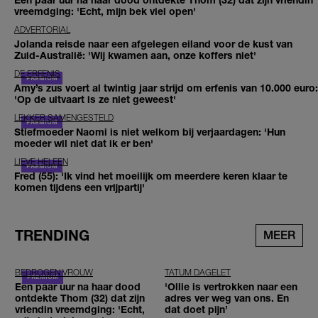
vreemdging: 'Echt, mijn bek viel open'
ADVERTORIAL
Jolanda reisde naar een afgelegen eiland voor de kust van
Zuid-Australië: 'Wij kwamen aan, onze koffers niet'
DE ERFENIS
Amy’s zus voert al twintig jaar strijd om erfenis van 10.000 euro:
'Op de uitvaart is ze niet geweest'
LEKKER SAMENGESTELD
Stiefmoeder Naomi is niet welkom bij verjaardagen: 'Hun
moeder wil niet dat ik er ben'
LIEVE HELEEN
Fred (55): 'Ik vind het moeilijk om meerdere keren klaar te
komen tijdens een vrijpartij'
TRENDING
MEER
BEDROGEN VROUW
TATUM DAGELET
Een paar uur na haar dood
'Ollie is vertrokken naar een
ontdekte Thom (32) dat zijn
adres ver weg van ons. En
vriendin vreemdging: 'Echt,
dat doet pijn’