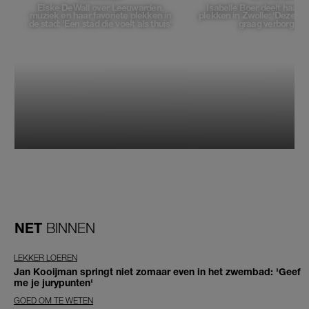
Elske DeWall over Leeuwarden,
Isabelle Boer deelt haar f
muziek en haar favoriete plekken in
plekken in Zwolle: 'Deze pl
de stad: 'Een stad die voelt als thuis'
graag verborgen'
NET
BINNEN
LEKKER LOEREN
Jan Kooijman springt niet zomaar even in het zwembad: 'Geef
me je jurypunten'
GOED OM TE WETEN