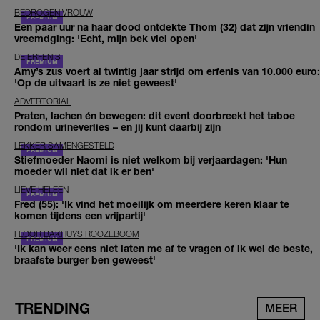
BEDROGEN VROUW
Een paar uur na haar dood ontdekte Thom (32) dat zijn vriendin
vreemdging: 'Echt, mijn bek viel open'
DE ERFENIS
Amy’s zus voert al twintig jaar strijd om erfenis van 10.000 euro:
'Op de uitvaart is ze niet geweest'
ADVERTORIAL
Praten, lachen én bewegen: dit event doorbreekt het taboe
rondom urineverlies – en jij kunt daarbij zijn
LEKKER SAMENGESTELD
Stiefmoeder Naomi is niet welkom bij verjaardagen: 'Hun
moeder wil niet dat ik er ben'
LIEVE HELEEN
Fred (55): 'Ik vind het moeilijk om meerdere keren klaar te
komen tijdens een vrijpartij'
FLOOR BAKHUYS ROOZEBOOM
'Ik kan weer eens niet laten me af te vragen of ik wel de beste,
braafste burger ben geweest'
TRENDING
MEER