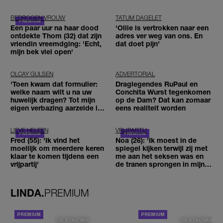
BEDROGEN VROUW
TATUM DAGELET
Een paar uur na haar dood
'Ollie is vertrokken naar een
ontdekte Thom (32) dat zijn
adres ver weg van ons. En
vriendin vreemdging: 'Echt,
dat doet pijn’
mijn bek viel open'
OLCAY GULSEN
ADVERTORIAL
'Toen kwam dat formulier:
Draglegendes RuPaul en
welke naam wilt u na uw
Conchita Wurst tegenkomen
huwelijk dragen? Tot mijn
op de Dam? Dat kan zomaar
eigen verbazing aarzelde ik
eens realiteit worden
geen moment'
LIEVE HELEEN
VRIJPARTIJ
Fred (55): 'Ik vind het
Noa (26): 'Ik moest in de
moeilijk om meerdere keren
spiegel kijken terwijl zij met
klaar te komen tijdens een
me aan het seksen was en
vrijpartij'
de tranen sprongen in mijn
ogen'
LINDA.
PREMIUM
DE STAD VAN
DE STAD VAN