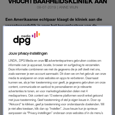
VRUCHTBAARHEIDSKLINIEK AAN
08-07-2019
|
ANNE WIJN
Een Amerikaanse echtpaar klaagt de kliniek aan die
verantwoordelijk is voor het terugplaatsen van de
verkeerde embryo’s. Wat er met hun eigen embryo’s is
gebeurd, weet het koppel niet.
De vrouw beviel afgelopen maart van twee jongetjes die geen
Jouw privacy-instellingen
familie van haar bleken te zijn. En ook niet van elkaar.
LINDA., DPG Media en onze
92
advertentiepartners gebruiken cookies om
informatie over je apparaat, locatie, browser en surfgedrag te verzamelen.
Deze informatie combineren we met de gegevens die je zelf deelt met ons,
DUUR IVF-TRAJECT
zoals wanneer je een account aanmaakt. Dit doen we om het gebruik van onze
Toen zwanger worden maar niet wilde lukken, had het koppel
media te analyseren en onze websites en apps te verbeteren. Daarnaast
kunnen we, als je hier toestemming voor geeft, je gegevens gebruiken om onze
uit New York besloten een ivf-traject aan te gaan. Begin 2018
content, communicatie en aanbod te personaliseren en je relevante
werden er met hun sperma en eicellen vijf embryo’s gevormd.
advertenties te tonen, en voor marketingdoeleinden delen met 4
mediapartners. Ook content van 13 externe platformen wordt enkel getoond
Het traject kostte het koppel bijna 90.000 euro. Het bleek het
met jouw toestemming. Geef toestemming of stel je eigen keuze in. Door op
waard: de vrouw werd zwanger van een tweeling.
"Akkoord" te klikken, geef je toestemming voor onderstaande doeleinden. Wil
je niet alles toestaan, klik dan op “Instellen”. Jouw keuze kun je opnieuw
aanpassen via “Privacy-instellingen” onderaan onze websites of in de menu’s