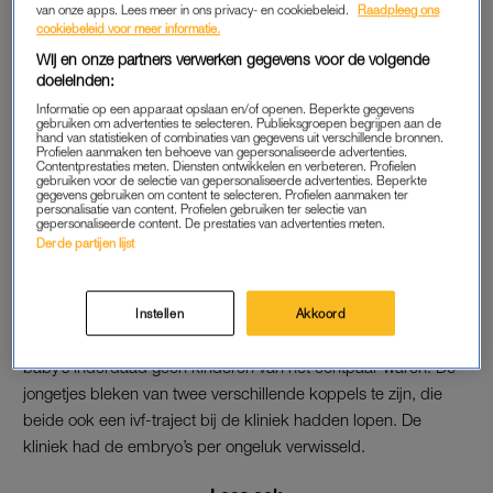
van onze apps. Lees meer in ons privacy- en cookiebeleid.
Raadpleeg ons
AZIATISCHE AFKOMST
cookiebeleid voor meer informatie.
Tijdens een echo bleek echter al iets vreemds: de baby’s
Wij en onze partners verwerken gegevens voor de volgende
waren volgens de arts twee jongetjes, terwijl door de
doeleinden:
vruchtbaarheidskliniek was gezegd dat vier van de vijf
Informatie op een apparaat opslaan en/of openen. Beperkte gegevens
gebruiken om advertenties te selecteren. Publieksgroepen begrijpen aan de
teruggeplaatste embryo’s meisjes waren. Na de geboorte van
hand van statistieken of combinaties van gegevens uit verschillende bronnen.
Profielen aanmaken ten behoeve van gepersonaliseerde advertenties.
de tweeling afgelopen maart werd duidelijk dat het echt goed
Contentprestaties meten. Diensten ontwikkelen en verbeteren. Profielen
gebruiken voor de selectie van gepersonaliseerde advertenties. Beperkte
mis was: de kersverse moeder was van Aziatische afkomst,
gegevens gebruiken om content te selecteren. Profielen aanmaken ter
terwijl beide kindjes geen Aziatische uiterlijke kenmerken
personalisatie van content. Profielen gebruiken ter selectie van
gepersonaliseerde content. De prestaties van advertenties meten.
hadden.
Derde partijen lijst
VERWISSELDE EMBRYO’S
Instellen
Akkoord
Al snel kwam uit een DNA-test dan ook naar voren dat de
baby’s inderdaad geen kinderen van het echtpaar waren. De
jongetjes bleken van twee verschillende koppels te zijn, die
beide ook een ivf-traject bij de kliniek hadden lopen. De
kliniek had de embryo’s per ongeluk verwisseld.