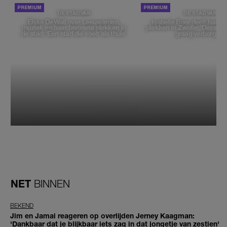
DE STAD VAN
DE STAD VAN
Elske DeWall over Leeuwarden,
Isabelle Boer deelt haar f
muziek en haar favoriete plekken in
plekken in Zwolle: 'Deze pl
de stad: 'Een stad die voelt als thuis'
graag verborgen'
NET
BINNEN
BEKEND
Jim en Jamai reageren op overlijden Jerney Kaagman:
'Dankbaar dat je blijkbaar iets zag in dat jongetje van zestien'