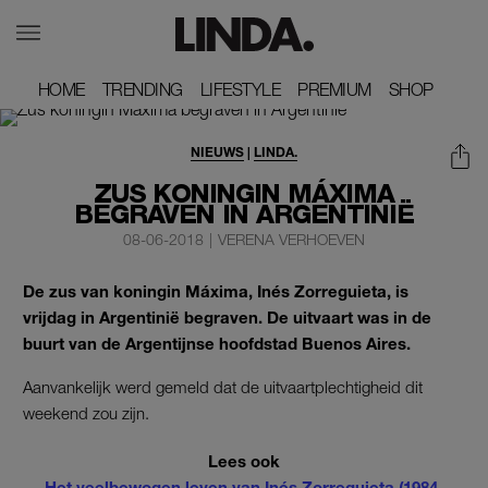
HOME
HOME
TRENDING
TRENDING
LIFESTYLE
LIFESTYLE
PREMIUM
PREMIUM
SHOP
SHOP
NIEUWS
|
LINDA.
ZUS KONINGIN MÁXIMA
BEGRAVEN IN ARGENTINIË
08-06-2018
|
VERENA VERHOEVEN
De zus van koningin Máxima, Inés Zorreguieta, is
vrijdag in Argentinië begraven. De uitvaart was in de
buurt van de Argentijnse hoofdstad Buenos Aires.
Aanvankelijk werd gemeld dat de uitvaartplechtigheid dit
weekend zou zijn.
Lees ook
Het veelbewogen leven van Inés Zorreguieta (1984-