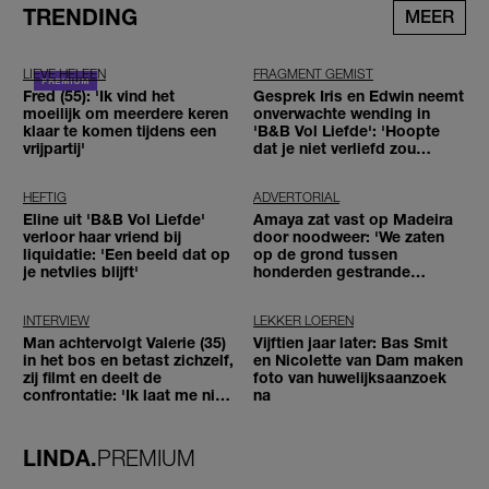
TRENDING
MEER
LIEVE HELEEN
FRAGMENT GEMIST
Fred (55): 'Ik vind het
Gesprek Iris en Edwin neemt
moeilijk om meerdere keren
onverwachte wending in
klaar te komen tijdens een
'B&B Vol Liefde': 'Hoopte
vrijpartij'
dat je niet verliefd zou
worden'
HEFTIG
ADVERTORIAL
Eline uit 'B&B Vol Liefde'
Amaya zat vast op Madeira
verloor haar vriend bij
door noodweer: 'We zaten
liquidatie: 'Een beeld dat op
op de grond tussen
je netvlies blijft'
honderden gestrande
reizigers'
INTERVIEW
LEKKER LOEREN
Man achtervolgt Valerie (35)
Vijftien jaar later: Bas Smit
in het bos en betast zichzelf,
en Nicolette van Dam maken
zij filmt en deelt de
foto van huwelijksaanzoek
confrontatie: 'Ik laat me niet
na
tegenhouden'
LINDA.
PREMIUM