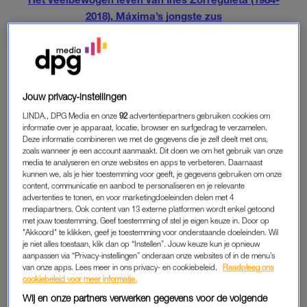
2018), Máxima’s jongste zus
FAMILIE
Het afscheid was in besloten kring. Naast Máxima waren ook
koning Willem-Alexander en de prinsessen Amalia, Alexia en
Jouw privacy-instellingen
Ariane bij de uitvaart aanwezig. Op beelden van Argentijnse
LINDA., DPG Media en onze
92
advertentiepartners gebruiken cookies om
informatie over je apparaat, locatie, browser en surfgedrag te verzamelen.
zenders is te zien hoe de familie aankwam bij de
Deze informatie combineren we met de gegevens die je zelf deelt met ons,
begraafplaats van Pilar, een stadje ten westen van Buenos
zoals wanneer je een account aanmaakt. Dit doen we om het gebruik van onze
Aires. Daar ligt ook vader Jorge Zorreguieta begraven.
media te analyseren en onze websites en apps te verbeteren. Daarnaast
kunnen we, als je hier toestemming voor geeft, je gegevens gebruiken om onze
content, communicatie en aanbod te personaliseren en je relevante
advertenties te tonen, en voor marketingdoeleinden delen met 4
STAATSBEZOEK
mediapartners. Ook content van 13 externe platformen wordt enkel getoond
met jouw toestemming. Geef toestemming of stel je eigen keuze in. Door op
Koning Willem-Alexander gaat na de begrafenis naar Letland
"Akkoord" te klikken, geef je toestemming voor onderstaande doeleinden. Wil
voor een staatsbezoek dat maandag begint. Daarna gaat de
je niet alles toestaan, klik dan op “Instellen”. Jouw keuze kun je opnieuw
aanpassen via “Privacy-instellingen” onderaan onze websites of in de menu’s
koning naar Estland en Litouwen. Koningin Máxima zal hier
van onze apps. Lees meer in ons privacy- en cookiebeleid.
Raadpleeg ons
niet bij zijn.
cookiebeleid voor meer informatie.
Wij en onze partners verwerken gegevens voor de volgende
Lees ook