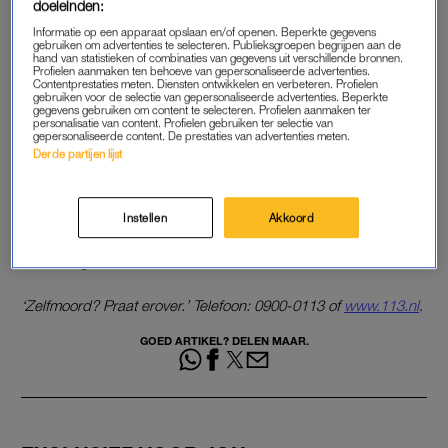
doeleinden:
Koninklijk gezin naar Argentinië voor uitvaart zusje van
Informatie op een apparaat opslaan en/of openen. Beperkte gegevens
Máxima
gebruiken om advertenties te selecteren. Publieksgroepen begrijpen aan de
hand van statistieken of combinaties van gegevens uit verschillende bronnen.
Profielen aanmaken ten behoeve van gepersonaliseerde advertenties.
Contentprestaties meten. Diensten ontwikkelen en verbeteren. Profielen
gebruiken voor de selectie van gepersonaliseerde advertenties. Beperkte
INÉS
gegevens gebruiken om content te selecteren. Profielen aanmaken ter
personalisatie van content. Profielen gebruiken ter selectie van
gepersonaliseerde content. De prestaties van advertenties meten.
Inés Zorreguieta (33), de peettante van prinses Ariane, werd
Derde partijen lijst
woensdag dood gevonden in de slaapkamer van haar
appartement. Van een misdrijf is geen sprake, lieten de
Argentijnse autoriteiten weten. Eerder meldde de
Instellen
Akkoord
Rijksvoorlichtingsdienst (RVD) dat het vermoedelijk gaat om
zelfdoding.
‘Zelfmoord? Praat erover.’ Telefoon: 0900-0113 of
www.113.nl
.
GOED ARTIKEL? DELEN MAAR.