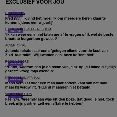
EXCLUSIEF VOOR JOU
LIEVE HELEEN
Fred (55): 'Ik vind het moeilijk om meerdere keren klaar te
komen tijdens een vrijpartij'
FLOOR BAKHUYS ROOZEBOOM
'Ik kan weer eens niet laten me af te vragen of ik wel de beste,
braafste burger ben geweest'
ADVERTORIAL
Jolanda reisde naar een afgelegen eiland voor de kust van
Zuid-Australië: 'Wij kwamen aan, onze koffers niet'
ROOS MOGGRÉ
'"Roos, waarom heb je de naam van je ex op je LinkedIn-tijdlijn
gezet?" vroeg mijn vriendin'
PERSOONLIJK VERHAAL
Merel verhuist voor een man naar andere kant van het land,
maar hij verdwijnt: 'Huur al maanden niet betaald'
VERLATEN VROUW
Fae (24): 'Vreemdgaan was uit den boze, dat deed je niet, toch
bleek mijn partner zelf een affaire te hebben'