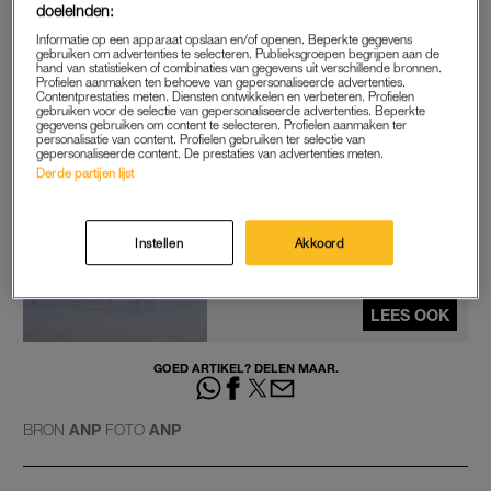
doeleinden:
worden. Maar ook deze dolfijn kwam wat later te overlijden.
Informatie op een apparaat opslaan en/of openen. Beperkte gegevens
gebruiken om advertenties te selecteren. Publieksgroepen begrijpen aan de
hand van statistieken of combinaties van gegevens uit verschillende bronnen.
De dolfijnen worden overgebracht naar de Universiteit Utrecht
Profielen aanmaken ten behoeve van gepersonaliseerde advertenties.
Contentprestaties meten. Diensten ontwikkelen en verbeteren. Profielen
waar aan de Faculteit Diergeneeskunde onderzoek zal
gebruiken voor de selectie van gepersonaliseerde advertenties. Beperkte
plaatsvinden. Mogelijk levert dit meer duidelijkheid op over
gegevens gebruiken om content te selecteren. Profielen aanmaken ter
personalisatie van content. Profielen gebruiken ter selectie van
waarom ze zijn gestrand.
gepersonaliseerde content. De prestaties van advertenties meten.
Derde partijen lijst
90 van de 270 gestrande
walvissen op Tasmanië
Instellen
Akkoord
overleden
LEES OOK
GOED ARTIKEL? DELEN MAAR.
BRON
ANP
FOTO
ANP