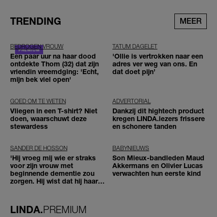
TRENDING
MEER
BEDROGEN VROUW
TATUM DAGELET
Een paar uur na haar dood
'Ollie is vertrokken naar een
ontdekte Thom (32) dat zijn
adres ver weg van ons. En
vriendin vreemdging: 'Echt,
dat doet pijn’
mijn bek viel open'
GOED OM TE WETEN
ADVERTORIAL
Vliegen in een T-shirt? Niet
Dankzij dit hightech product
doen, waarschuwt deze
kregen LINDA.lezers frissere
stewardess
en schonere tanden
SANDER DE HOSSON
BABYNIEUWS
'Hij vroeg mij wie er straks
Son Mieux-bandleden Maud
voor zijn vrouw met
Akkermans en Olivier Lucas
beginnende dementie zou
verwachten hun eerste kind
zorgen. Hij wist dat hij haar
zou moeten loslaten'
LINDA.
PREMIUM