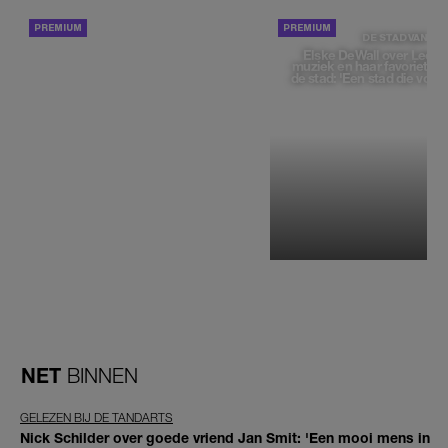
ACHTERGROND
DE STAD VAN
Elske DeWall over Leeu
muziek en haar favoriete p
de stad: 'Een stad die voelt 
NET
BINNEN
GELEZEN BIJ DE TANDARTS
Nick Schilder over goede vriend Jan Smit: 'Een mooi mens in