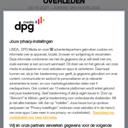
OVERLEDEN
05-10-2021
|
JORIEKE VAN NOORLOOS
Twee spitssnuitdolfijnen zijn dinsdag aangespoeld ter
hoogte van het Zuid-Hollandse Monster. Hulpverleners
hebben nog geprobeerd de dieren terug te helpen naar
Jouw privacy-instellingen
zee, maar dat mocht niet baten.
LINDA., DPG Media en onze
92
advertentiepartners gebruiken cookies om
Beide dolfijnen overleefden de stranding niet, meldt SOS
informatie over je apparaat, locatie, browser en surfgedrag te verzamelen.
Deze informatie combineren we met de gegevens die je zelf deelt met ons,
Dolfijn.
zoals wanneer je een account aanmaakt. Dit doen we om het gebruik van onze
media te analyseren en onze websites en apps te verbeteren. Daarnaast
kunnen we, als je hier toestemming voor geeft, je gegevens gebruiken om onze
SPITSSNUITDOLFIJNEN
content, communicatie en aanbod te personaliseren en je relevante
advertenties te tonen, en voor marketingdoeleinden delen met 4
De natuurorganisatie kreeg dinsdag aan het eind van de
mediapartners. Ook content van 13 externe platformen wordt enkel getoond
middag melding dat de dieren, die wel vier tot vijf meter groot
met jouw toestemming. Geef toestemming of stel je eigen keuze in. Door op
"Akkoord" te klikken, geef je toestemming voor onderstaande doeleinden. Wil
zijn, waren gestrand. Omdat spitssnuitdolfijnen normaal leven
je niet alles toestaan, klik dan op “Instellen”. Jouw keuze kun je opnieuw
in diepe oceanen en niet thuishoren in de ondiepe Noordzee,
aanpassen via “Privacy-instellingen” onderaan onze websites of in de menu’s
van onze apps. Lees meer in ons privacy- en cookiebeleid.
Raadpleeg ons
gingen hulpverleners van onder meer de Koninklijke
cookiebeleid voor meer informatie.
Nederlandse Redding Maatschappij ter plekke. Eén dier
Wij en onze partners verwerken gegevens voor de volgende
overleed snel, het andere kon nog richting zee gekeerd