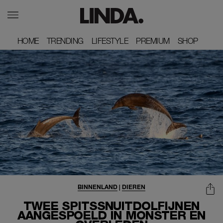
HOME
HOME
TRENDING
TRENDING
LIFESTYLE
LIFESTYLE
PREMIUM
PREMIUM
SHOP
SHOP
BINNENLAND
|
DIEREN
TWEE SPITSSNUITDOLFIJNEN
AANGESPOELD IN MONSTER EN