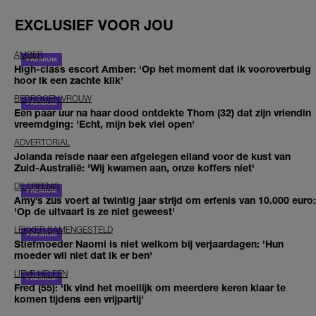
EXCLUSIEF VOOR JOU
AMBER
High-class escort Amber: ‘Op het moment dat ik vooroverbuig
hoor ik een zachte klik’
BEDROGEN VROUW
Een paar uur na haar dood ontdekte Thom (32) dat zijn vriendin
vreemdging: 'Echt, mijn bek viel open'
ADVERTORIAL
Jolanda reisde naar een afgelegen eiland voor de kust van
Zuid-Australië: 'Wij kwamen aan, onze koffers niet'
DE ERFENIS
Amy’s zus voert al twintig jaar strijd om erfenis van 10.000 euro:
'Op de uitvaart is ze niet geweest'
LEKKER SAMENGESTELD
Stiefmoeder Naomi is niet welkom bij verjaardagen: 'Hun
moeder wil niet dat ik er ben'
LIEVE HELEEN
Fred (55): 'Ik vind het moeilijk om meerdere keren klaar te
komen tijdens een vrijpartij'