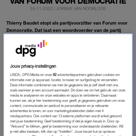
VAN FORUM VOOR DEMOCRATIE
24-11-2020
|
JORIEKE VAN NOORLOOS
Thierry Baudet stopt als partijvoorzitter van Forum voor
Democratie. Dat laat een woordvoerder van de partij
dinsdag weten.
Vicevoorzitter Lennart van der Linden neemt het
voorzitterschap voorlopig over.
Jouw privacy-instellingen
LINDA., DPG Media en onze
92
advertentiepartners gebruiken cookies om
THIERRY BAUDET
informatie over je apparaat, locatie, browser en surfgedrag te verzamelen.
Baudet kondigde maandag plotseling aan
geen lijsttrekker
Deze informatie combineren we met de gegevens die je zelf deelt met ons,
zoals wanneer je een account aanmaakt. Dit doen we om het gebruik van onze
meer te willen zijn.
Hij wilde toen nog wel aanblijven als
media te analyseren en onze websites en apps te verbeteren. Daarnaast
partijvoorzitter, maar dat is nu dus ook van de baan.
kunnen we, als je hier toestemming voor geeft, je gegevens gebruiken om onze
content, communicatie en aanbod te personaliseren en je relevante
advertenties te tonen, en voor marketingdoeleinden delen met 4
Er is een conflict ontstaan in de partij over de
mediapartners. Ook content van 13 externe platformen wordt enkel getoond
jongerenbeweging JFVD en haar voorzitter Freek Jansen. De
met jouw toestemming. Geef toestemming of stel je eigen keuze in. Door op
"Akkoord" te klikken, geef je toestemming voor onderstaande doeleinden. Wil
JFVD (de jongerenafdeling van de partij) kwam dit weekend
je niet alles toestaan, klik dan op “Instellen”. Jouw keuze kun je opnieuw
opnieuw in opspraak met antisemitische en racistische appjes.