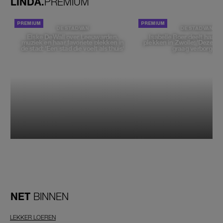
LINDA.
PREMIUM
DE STAD VAN
DE STAD VAN
Elske DeWall over Leeuwarden,
Isabelle Boer deelt haar f
muziek en haar favoriete plekken in
plekken in Zwolle: 'Deze pl
de stad: 'Een stad die voelt als thuis'
graag verborgen'
NET
BINNEN
LEKKER LOEREN