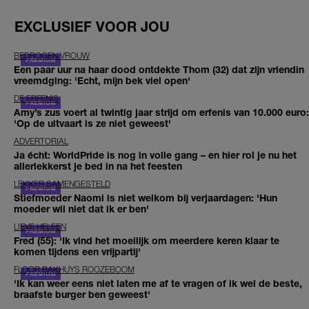
EXCLUSIEF VOOR JOU
BEDROGEN VROUW
Een paar uur na haar dood ontdekte Thom (32) dat zijn vriendin
vreemdging: 'Echt, mijn bek viel open'
DE ERFENIS
Amy’s zus voert al twintig jaar strijd om erfenis van 10.000 euro:
'Op de uitvaart is ze niet geweest'
ADVERTORIAL
Ja écht: WorldPride is nog in volle gang – en hier rol je nu het
allerlekkerst je bed in na het feesten
LEKKER SAMENGESTELD
Stiefmoeder Naomi is niet welkom bij verjaardagen: 'Hun
moeder wil niet dat ik er ben'
LIEVE HELEEN
Fred (55): 'Ik vind het moeilijk om meerdere keren klaar te
komen tijdens een vrijpartij'
FLOOR BAKHUYS ROOZEBOOM
'Ik kan weer eens niet laten me af te vragen of ik wel de beste,
braafste burger ben geweest'