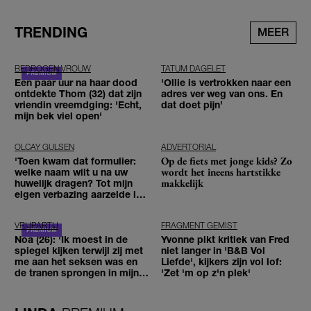
TRENDING
MEER
BEDROGEN VROUW
TATUM DAGELET
Een paar uur na haar dood
'Ollie is vertrokken naar een
ontdekte Thom (32) dat zijn
adres ver weg van ons. En
vriendin vreemdging: 'Echt,
dat doet pijn’
mijn bek viel open'
OLCAY GULSEN
ADVERTORIAL
Op de fiets met jonge kids? Zo
'Toen kwam dat formulier:
wordt het ineens hartstikke
welke naam wilt u na uw
makkelijk
huwelijk dragen? Tot mijn
eigen verbazing aarzelde ik
geen moment'
VRIJPARTIJ
FRAGMENT GEMIST
Noa (26): 'Ik moest in de
Yvonne pikt kritiek van Fred
spiegel kijken terwijl zij met
niet langer in 'B&B Vol
me aan het seksen was en
Liefde', kijkers zijn vol lof:
de tranen sprongen in mijn
'Zet 'm op z'n plek'
ogen'