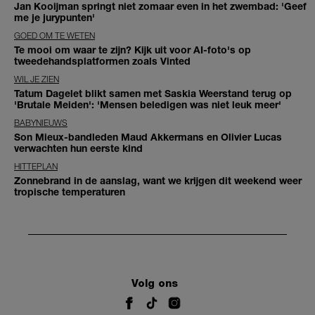
Jan Kooijman springt niet zomaar even in het zwembad: 'Geef
me je jurypunten'
GOED OM TE WETEN
Te mooi om waar te zijn? Kijk uit voor AI-foto's op
tweedehandsplatformen zoals Vinted
WIL JE ZIEN
Tatum Dagelet blikt samen met Saskia Weerstand terug op
'Brutale Meiden': 'Mensen beledigen was niet leuk meer'
BABYNIEUWS
Son Mieux-bandleden Maud Akkermans en Olivier Lucas
verwachten hun eerste kind
HITTEPLAN
Zonnebrand in de aanslag, want we krijgen dit weekend weer
tropische temperaturen
Volg ons