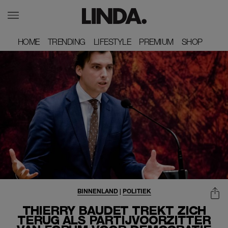
HOME
HOME
TRENDING
TRENDING
LIFESTYLE
LIFESTYLE
PREMIUM
PREMIUM
SHOP
SHOP
BINNENLAND
|
POLITIEK
THIERRY BAUDET TREKT ZICH
TERUG ALS PARTIJVOORZITTER