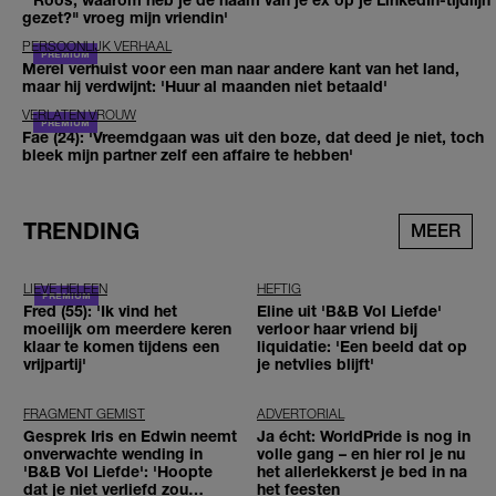
gezet?" vroeg mijn vriendin'
PERSOONLIJK VERHAAL
Merel verhuist voor een man naar andere kant van het land,
maar hij verdwijnt: 'Huur al maanden niet betaald'
VERLATEN VROUW
Fae (24): 'Vreemdgaan was uit den boze, dat deed je niet, toch
bleek mijn partner zelf een affaire te hebben'
TRENDING
MEER
LIEVE HELEEN
HEFTIG
Fred (55): 'Ik vind het
Eline uit 'B&B Vol Liefde'
moeilijk om meerdere keren
verloor haar vriend bij
klaar te komen tijdens een
liquidatie: 'Een beeld dat op
vrijpartij'
je netvlies blijft'
FRAGMENT GEMIST
ADVERTORIAL
Gesprek Iris en Edwin neemt
Ja écht: WorldPride is nog in
onverwachte wending in
volle gang – en hier rol je nu
'B&B Vol Liefde': 'Hoopte
het allerlekkerst je bed in na
dat je niet verliefd zou
het feesten