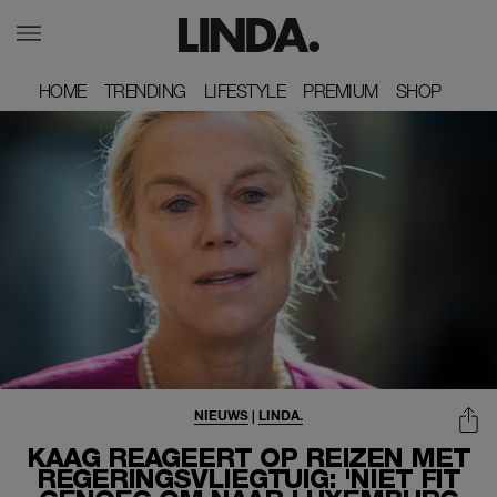
HOME
HOME
TRENDING
TRENDING
LIFESTYLE
LIFESTYLE
PREMIUM
PREMIUM
SHOP
SHOP
NIEUWS
|
LINDA.
KAAG REAGEERT OP REIZEN MET
REGERINGSVLIEGTUIG: 'NIET FIT