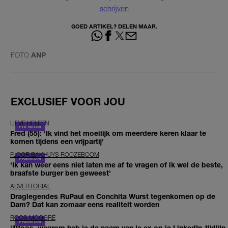
schrijven
GOED ARTIKEL? DELEN MAAR.
FOTO
ANP
EXCLUSIEF VOOR JOU
LIEVE HELEEN
Fred (55): 'Ik vind het moeilijk om meerdere keren klaar te
komen tijdens een vrijpartij'
FLOOR BAKHUYS ROOZEBOOM
'Ik kan weer eens niet laten me af te vragen of ik wel de beste,
braafste burger ben geweest'
ADVERTORIAL
Draglegendes RuPaul en Conchita Wurst tegenkomen op de
Dam? Dat kan zomaar eens realiteit worden
ROOS MOGGRÉ
'"Roos, waarom heb je de naam van je ex op je LinkedIn-tijdlijn