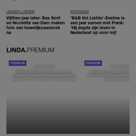
worden'
LEKKER LOEREN
INTERVIEW
Vijftien jaar later: Bas Smit
'B&B Vol Liefde'-Eveline is
en Nicolette van Dam maken
een jaar samen met Frank:
foto van huwelijksaanzoek
'Hij zegde zijn leven in
na
Nederland op voor mij'
LINDA.
PREMIUM
DE STAD VAN
DE STAD VAN
Elske DeWall over Leeuwarden,
Isabelle Boer deelt haar f
muziek en haar favoriete plekken in
plekken in Zwolle: 'Deze pl
de stad: 'Een stad die voelt als thuis'
graag verborgen'