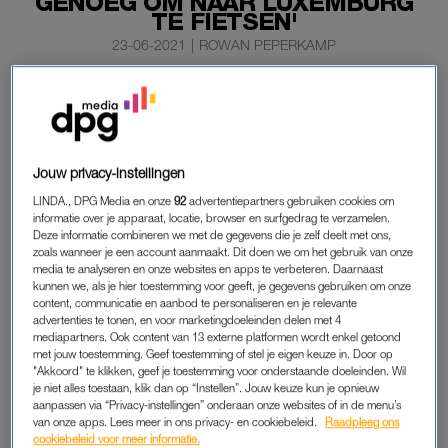
GENOEG OM NAAR LUXEMBURG
TE FIETSEN'
23-06-2021
|
ROWAN PEPERKAMP
Sigrid Kaag, minister van Buitenlandse Zaken, reageert
woensdag op de kritiek die ze kreeg omdat ze per
regeringsvliegtuig naar Luxemburg reisde.
Jouw privacy-instellingen
De bewindsvrouw zegt dat vanwege haar drukke agenda het
LINDA., DPG Media en onze
92
advertentiepartners gebruiken cookies om
vliegtuig de enige optie was.
informatie over je apparaat, locatie, browser en surfgedrag te verzamelen.
Deze informatie combineren we met de gegevens die je zelf deelt met ons,
zoals wanneer je een account aanmaakt. Dit doen we om het gebruik van onze
KAAG
media te analyseren en onze websites en apps te verbeteren. Daarnaast
kunnen we, als je hier toestemming voor geeft, je gegevens gebruiken om onze
Volgens Kaag kijken ministerie altijd zorgvuldig naar de
content, communicatie en aanbod te personaliseren en je relevante
advertenties te tonen, en voor marketingdoeleinden delen met 4
overvolle agenda’s. “Soms is het vliegtuig logistiek de enige
mediapartners. Ook content van 13 externe platformen wordt enkel getoond
optie om op tijd terug te zijn in de Kamer. Helaas was ik dus
met jouw toestemming. Geef toestemming of stel je eigen keuze in. Door op
gedwongen van de korte vlucht gebruik te maken”, zegt Kaag
"Akkoord" te klikken, geef je toestemming voor onderstaande doeleinden. Wil
je niet alles toestaan, klik dan op “Instellen”. Jouw keuze kun je opnieuw
tijdens het formatiedebat in de Tweede Kamer. “Voor fietsen
aanpassen via “Privacy-instellingen” onderaan onze websites of in de menu’s
naar Luxemburg ben ik niet fit genoeg”, grapte ze daarna.
van onze apps. Lees meer in ons privacy- en cookiebeleid.
Raadpleeg ons
cookiebeleid voor meer informatie.