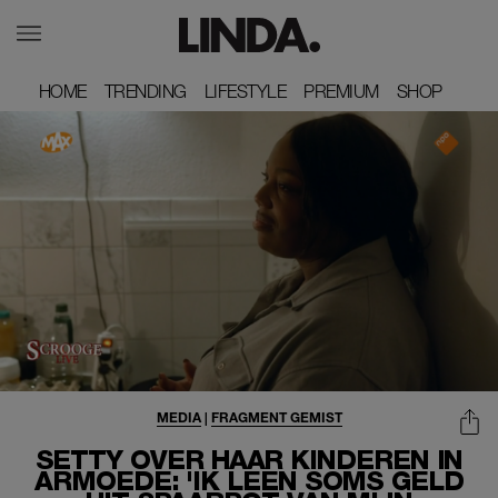
HOME
HOME
TRENDING
TRENDING
LIFESTYLE
LIFESTYLE
PREMIUM
PREMIUM
SHOP
SHOP
MEDIA
|
FRAGMENT GEMIST
SETTY OVER HAAR KINDEREN IN
ARMOEDE: 'IK LEEN SOMS GELD