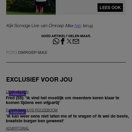
LEES OOK
Kijk
Scrooge Live
van Omroep Max
hier
terug.
GOED ARTIKEL? DELEN MAAR.
FOTO
OMROEP MAX
EXCLUSIEF VOOR JOU
LIEVE HELEEN
Fred (55): 'Ik vind het moeilijk om meerdere keren klaar te
komen tijdens een vrijpartij'
FLOOR BAKHUYS ROOZEBOOM
'Ik kan weer eens niet laten me af te vragen of ik wel de beste,
braafste burger ben geweest'
ADVERTORIAL