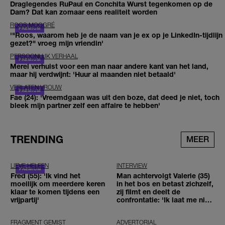
Draglegendes RuPaul en Conchita Wurst tegenkomen op de
Dam? Dat kan zomaar eens realiteit worden
ROOS MOGGRÉ
'"Roos, waarom heb je de naam van je ex op je LinkedIn-tijdlijn
gezet?" vroeg mijn vriendin'
PERSOONLIJK VERHAAL
Merel verhuist voor een man naar andere kant van het land,
maar hij verdwijnt: 'Huur al maanden niet betaald'
VERLATEN VROUW
Fae (24): 'Vreemdgaan was uit den boze, dat deed je niet, toch
bleek mijn partner zelf een affaire te hebben'
TRENDING
MEER
LIEVE HELEEN
INTERVIEW
Fred (55): 'Ik vind het
Man achtervolgt Valerie (35)
moeilijk om meerdere keren
in het bos en betast zichzelf,
klaar te komen tijdens een
zij filmt en deelt de
vrijpartij'
confrontatie: 'Ik laat me niet
tegenhouden'
FRAGMENT GEMIST
ADVERTORIAL