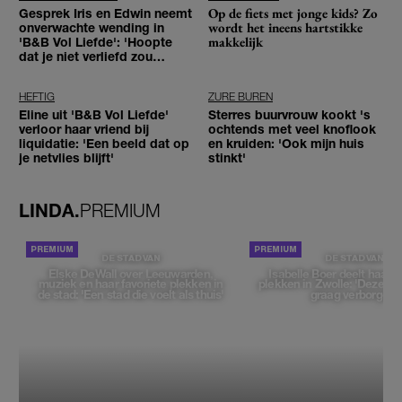
Op de fiets met jonge kids? Zo
Gesprek Iris en Edwin neemt
wordt het ineens hartstikke
onverwachte wending in
makkelijk
'B&B Vol Liefde': 'Hoopte
dat je niet verliefd zou
worden'
HEFTIG
ZURE BUREN
Eline uit 'B&B Vol Liefde'
Sterres buurvrouw kookt 's
verloor haar vriend bij
ochtends met veel knoflook
liquidatie: 'Een beeld dat op
en kruiden: 'Ook mijn huis
je netvlies blijft'
stinkt'
LINDA.
PREMIUM
DE STAD VAN
DE STAD VAN
Elske DeWall over Leeuwarden,
Isabelle Boer deelt haar f
muziek en haar favoriete plekken in
plekken in Zwolle: 'Deze pl
de stad: 'Een stad die voelt als thuis'
graag verborgen'