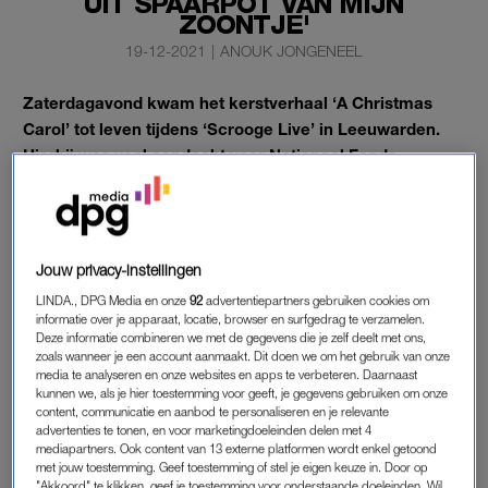
UIT SPAARPOT VAN MIJN
ZOONTJE'
19-12-2021
|
ANOUK JONGENEEL
Zaterdagavond kwam het kerstverhaal ‘A Christmas
Carol’ tot leven tijdens ‘Scrooge Live’ in Leeuwarden.
Hierbij was veel aandacht voor Nationaal Fonds
Kinderhulp om armoede onder kinderen tegen te gaan.
Moeder Setty kwam buiten haar schuld om in armoede
terecht en doet haar verhaal: “Ik leen soms geld uit de
Jouw privacy-instellingen
spaarpot van mijn zoontje, dat vind ik echt verschrikkelijk.”
LINDA., DPG Media en onze
92
advertentiepartners gebruiken cookies om
informatie over je apparaat, locatie, browser en surfgedrag te verzamelen.
Deze informatie combineren we met de gegevens die je zelf deelt met ons,
TOESLAGENAFFAIRE
zoals wanneer je een account aanmaakt. Dit doen we om het gebruik van onze
media te analyseren en onze websites en apps te verbeteren. Daarnaast
Setty vluchtte met haar twee kinderen uit een agressieve
kunnen we, als je hier toestemming voor geeft, je gegevens gebruiken om onze
relatie. “Ondanks deze ellende pakt ze vol goede moed haar
content, communicatie en aanbod te personaliseren en je relevante
leven weer op”, vertelt presentatrice van
Scrooge Live
Carrie
advertenties te tonen, en voor marketingdoeleinden delen met 4
mediapartners. Ook content van 13 externe platformen wordt enkel getoond
ten Napel. “Ze probeert met nieuw werk en een studie de
met jouw toestemming. Geef toestemming of stel je eigen keuze in. Door op
ellende achter zich te laten. Maar dan slaat het noodlot
"Akkoord" te klikken, geef je toestemming voor onderstaande doeleinden. Wil