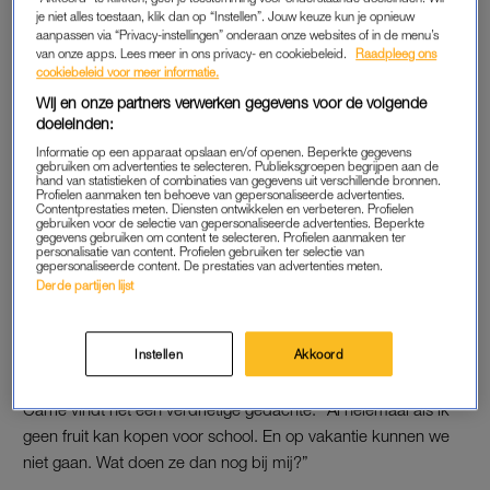
je niet alles toestaan, klik dan op “Instellen”. Jouw keuze kun je opnieuw
opnieuw toe als ze slachtoffer wordt van
de toeslagenaffaire
.
aanpassen via “Privacy-instellingen” onderaan onze websites of in de menu’s
Daardoor raakt Setty nog dieper in de schulden.”
van onze apps. Lees meer in ons privacy- en cookiebeleid.
Raadpleeg ons
cookiebeleid voor meer informatie.
Setty en haar twee kinderen moeten rondkomen van tachtig
Wij en onze partners verwerken gegevens voor de volgende
euro per week. “Als ik het soms niet red, dan is dat maar zo”,
doeleinden:
zegt ze in de reportage tegen Carrie. En dat is eigenlijk iedere
Informatie op een apparaat opslaan en/of openen. Beperkte gegevens
gebruiken om advertenties te selecteren. Publieksgroepen begrijpen aan de
week zo. Dan leent ze geld uit haar zoons spaarpot. “Ik voel
hand van statistieken of combinaties van gegevens uit verschillende bronnen.
Profielen aanmaken ten behoeve van gepersonaliseerde advertenties.
mij dan echt laag”, vertelt Setty. “Hij is negen en dan moet je
Contentprestaties meten. Diensten ontwikkelen en verbeteren. Profielen
gebruiken voor de selectie van gepersonaliseerde advertenties. Beperkte
toch naar je zoon toe van: ‘Hé, mama redt het niet. Zou je tien
gegevens gebruiken om content te selecteren. Profielen aanmaken ter
euro uit je spaarpot kunnen pakken?’ Ik schaam me ervoor.”
personalisatie van content. Profielen gebruiken ter selectie van
gepersonaliseerde content. De prestaties van advertenties meten.
Derde partijen lijst
VERDRIETIGE GEDACHTEN
“Een tijd lang heb ik gedacht dat het beter was voor mijn
Instellen
Akkoord
kinderen, als ik niet meer voor hun zou zorgen”, vertelt Setty.
Carrie vindt het een verdrietige gedachte. “Al helemaal als ik
geen fruit kan kopen voor school. En op vakantie kunnen we
niet gaan. Wat doen ze dan nog bij mij?”