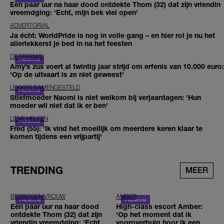
Een paar uur na haar dood ontdekte Thom (32) dat zijn vriendin
vreemdging: 'Echt, mijn bek viel open'
ADVERTORIAL
Ja écht: WorldPride is nog in volle gang – en hier rol je nu het
allerlekkerst je bed in na het feesten
DE ERFENIS
Amy’s zus voert al twintig jaar strijd om erfenis van 10.000 euro:
'Op de uitvaart is ze niet geweest'
LEKKER SAMENGESTELD
Stiefmoeder Naomi is niet welkom bij verjaardagen: 'Hun
moeder wil niet dat ik er ben'
LIEVE HELEEN
Fred (55): 'Ik vind het moeilijk om meerdere keren klaar te
komen tijdens een vrijpartij'
TRENDING
MEER
BEDROGEN VROUW
AMBER
Een paar uur na haar dood
High-class escort Amber:
ontdekte Thom (32) dat zijn
‘Op het moment dat ik
vriendin vreemdging: 'Echt,
vooroverbuig hoor ik een