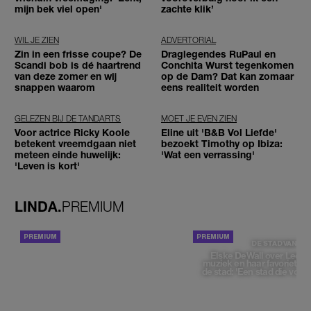
mijn bek viel open'
zachte klik’
WIL JE ZIEN
ADVERTORIAL
Zin in een frisse coupe? De
Draglegendes RuPaul en
Scandi bob is dé haartrend
Conchita Wurst tegenkomen
van deze zomer en wij
op de Dam? Dat kan zomaar
snappen waarom
eens realiteit worden
GELEZEN BIJ DE TANDARTS
MOET JE EVEN ZIEN
Voor actrice Ricky Koole
Eline uit 'B&B Vol Liefde'
betekent vreemdgaan niet
bezoekt Timothy op Ibiza:
meteen einde huwelijk:
'Wat een verrassing'
'Leven is kort'
LINDA.
PREMIUM
ACHTERGROND
DE STAD VAN
Elske DeWall over Leeu
muziek en haar favoriete p
de stad: 'Een stad die voelt 