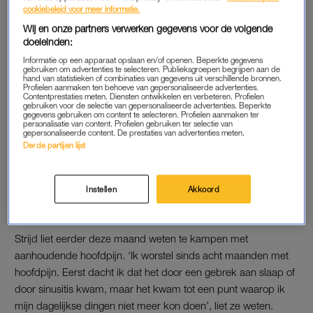
Na een aantal behandelingen heeft Strijd
minder last van
cookiebeleid voor meer informatie.
hoofdpijn
. ‘Nu, een week later, durf ik met 90 procent
Wij en onze partners verwerken gegevens voor de volgende
doeleinden:
zekerheid te zeggen dat dit de oorzaak was van mijn
hoofdpijn. Ik voel me zoveel beter!’
Informatie op een apparaat opslaan en/of openen. Beperkte gegevens
gebruiken om advertenties te selecteren. Publieksgroepen begrijpen aan de
hand van statistieken of combinaties van gegevens uit verschillende bronnen.
Profielen aanmaken ten behoeve van gepersonaliseerde advertenties.
Contentprestaties meten. Diensten ontwikkelen en verbeteren. Profielen
Hallo botox, vaarwel
gebruiken voor de selectie van gepersonaliseerde advertenties. Beperkte
hoofdpijn: zo verminder je pijn
gegevens gebruiken om content te selecteren. Profielen aanmaken ter
personalisatie van content. Profielen gebruiken ter selectie van
tijdens migraine
gepersonaliseerde content. De prestaties van advertenties meten.
Derde partijen lijst
LEES OOK
Instellen
Akkoord
AANHOUDENDE HOOFDPIJN
Strijd liet eerder deze maand weten te kampen met
aanhoudende hoofdpijn. ‘Ik worstel sinds acht maanden met
hoofdpijn. Eerst dacht ik dat het door een gebrek aan slaap of
door sinusitis kwam, maar het kwam tot een punt waarop ik
mijn dagelijkse dingen niet meer kon doen’, liet ze weten.