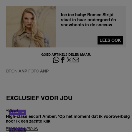
Ice ice baby: Romee Strijd
staat in haar ondergoed én
snowboots in de sneeuw
LEES OOK
GOED ARTIKEL? DELEN MAAR.
BRON
ANP
FOTO
ANP
EXCLUSIEF VOOR JOU
AMBER
High-class escort Amber: ‘Op het moment dat ik vooroverbuig
hoor ik een zachte klik’
BEDROGEN VROUW