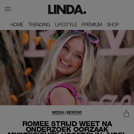
HOME
HOME
TRENDING
TRENDING
LIFESTYLE
LIFESTYLE
PREMIUM
PREMIUM
SHOP
SHOP
MEDIA
|
BEKEND
ROMEE STRIJD WEET NA
ONDERZOEK OORZAAK