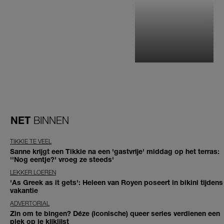
NET
BINNEN
TIKKIE TE VEEL
Sanne krijgt een Tikkie na een 'gastvrije' middag op het terras:
''Nog eentje?' vroeg ze steeds'
LEKKER LOEREN
'As Greek as it gets': Heleen van Royen poseert in bikini tijdens
vakantie
ADVERTORIAL
Zin om te bingen? Déze (iconische) queer series verdienen een
plek op je kijklijst