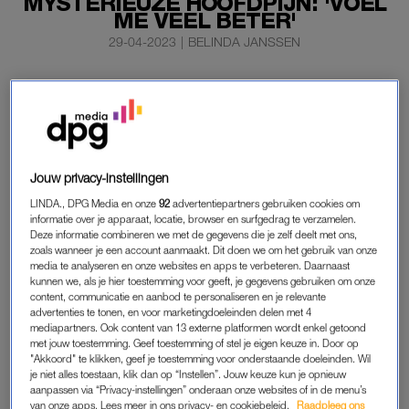
MYSTERIEUZE HOOFDPIJN: 'VOEL
ME VEEL BETER'
29-04-2023
|
BELINDA JANSSEN
Romee Strijd voelt zich stukken beter dan een week
geleden. Het model denkt dankzij een bezoek aan de
neuroloog zeker te weten wat de oorzaak is van
mysterieuze hoofdpijn waar ze last van had.
Jouw privacy-instellingen
Dat schrijft het 27-jarige model in een bericht op Instagram.
LINDA., DPG Media en onze
92
advertentiepartners gebruiken cookies om
informatie over je apparaat, locatie, browser en surfgedrag te verzamelen.
Deze informatie combineren we met de gegevens die je zelf deelt met ons,
ROMEE STRIJD
zoals wanneer je een account aanmaakt. Dit doen we om het gebruik van onze
media te analyseren en onze websites en apps te verbeteren. Daarnaast
‘Ik ben zo blij want ik heb een bezoek gebracht aan een
kunnen we, als je hier toestemming voor geeft, je gegevens gebruiken om onze
fantastische neuroloog hier in Nederland”, aldus Strijd. ‘Nadat
content, communicatie en aanbod te personaliseren en je relevante
advertenties te tonen, en voor marketingdoeleinden delen met 4
ik al mijn klachten had verteld zei hij dat het geen migraine is,
mediapartners. Ook content van 13 externe platformen wordt enkel getoond
maar dat het waarschijnlijk komt door Supra-orbitalis
met jouw toestemming. Geef toestemming of stel je eigen keuze in. Door op
neuralgie’, schrijft het model. Dat is een pijnlijke aandoening
"Akkoord" te klikken, geef je toestemming voor onderstaande doeleinden. Wil
je niet alles toestaan, klik dan op “Instellen”. Jouw keuze kun je opnieuw
van de supra-orbitalis zenuw als gevolg van een beschadiging.
aanpassen via “Privacy-instellingen” onderaan onze websites of in de menu’s
van onze apps. Lees meer in ons privacy- en cookiebeleid.
Raadpleeg ons