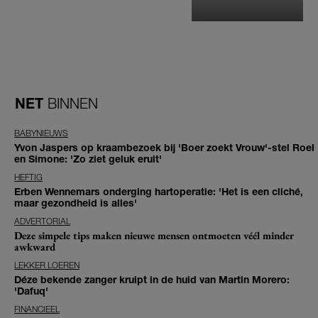
NET
BINNEN
BABYNIEUWS
Yvon Jaspers op kraambezoek bij 'Boer zoekt Vrouw'-stel Roel
en Simone: 'Zo ziet geluk eruit'
HEFTIG
Erben Wennemars onderging hartoperatie: 'Het is een cliché,
maar gezondheid is alles'
ADVERTORIAL
Deze simpele tips maken nieuwe mensen ontmoeten véél minder
awkward
LEKKER LOEREN
Déze bekende zanger kruipt in de huid van Martin Morero:
'Dafuq'
FINANCIEEL