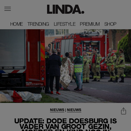
HOME
HOME
TRENDING
TRENDING
LIFESTYLE
LIFESTYLE
PREMIUM
PREMIUM
SHOP
SHOP
NIEUWS
|
NIEUWS
UPDATE: DODE DOESBURG IS
VADER VAN GROOT GEZIN,