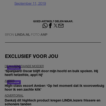
September 11, 2019
GOED ARTIKEL? DELEN MAAR.
BRON
LINDA.NL
FOTO
ANP
EXCLUSIEF VOOR JOU
DE ALLEENSTAANDE MOEDER
'Spanjaard Oscar blijft door mijn hoofd en buik spoken. Hij
heeft hetzelfde, appt hij'
AMBER
High-class escort Amber: ‘Op het moment dat ik vooroverbuig
hoor ik een zachte klik’
ADVERTORIAL
Dankzij dit hightech product kregen LINDA.lezers frissere en
schonere tanden