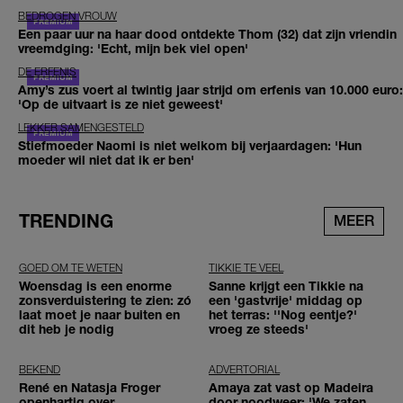
BEDROGEN VROUW
Een paar uur na haar dood ontdekte Thom (32) dat zijn vriendin
vreemdging: 'Echt, mijn bek viel open'
DE ERFENIS
Amy’s zus voert al twintig jaar strijd om erfenis van 10.000 euro:
'Op de uitvaart is ze niet geweest'
LEKKER SAMENGESTELD
Stiefmoeder Naomi is niet welkom bij verjaardagen: 'Hun
moeder wil niet dat ik er ben'
TRENDING
MEER
GOED OM TE WETEN
TIKKIE TE VEEL
Woensdag is een enorme
Sanne krijgt een Tikkie na
zonsverduistering te zien: zó
een 'gastvrije' middag op
laat moet je naar buiten en
het terras: ''Nog eentje?'
dit heb je nodig
vroeg ze steeds'
BEKEND
ADVERTORIAL
René en Natasja Froger
Amaya zat vast op Madeira
openhartig over
door noodweer: 'We zaten