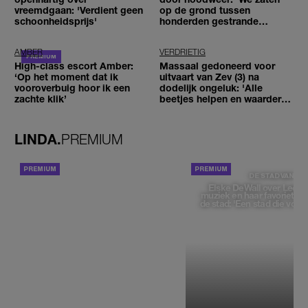
vreemdgaan: 'Verdient geen
op de grond tussen
schoonheidsprijs'
honderden gestrande
reizigers'
AMBER
VERDRIETIG
High-class escort Amber:
Massaal gedoneerd voor
‘Op het moment dat ik
uitvaart van Zev (3) na
vooroverbuig hoor ik een
dodelijk ongeluk: 'Alle
zachte klik’
beetjes helpen en waarderen
wij enorm'
LINDA.
PREMIUM
ACHTERGROND
DE STAD VAN
Elske DeWall over Leeu
muziek en haar favoriete p
de stad: 'Een stad die voelt 