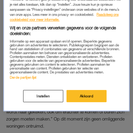
je niet alles toestaan, klik dan op “Instellen”. Jouw keuze kun je opnieuw
aanpassen via “Privacy-instellingen” onderaan onze websites of in de menu’s
van onze apps. Lees meer in ons privacy- en cookiebeleid.
Raadpleeg ons
ANDERE KINDEREN MEDISCH IN ORDE
cookiebeleid voor meer informatie.
De elf anderen zijn allemaal kinderen uit het gezin, van wie een
Wij en onze partners verwerken gegevens voor de volgende
doeleinden:
aantal al volwassen is. Het ambulancepersoneel heeft bij deze
gezinsleden geen medische problemen gevonden. Een deel
Informatie op een apparaat opslaan en/of openen. Beperkte gegevens
gebruiken om advertenties te selecteren. Publieksgroepen begrijpen aan de
van hen is in het ziekenhuis bij hun familie, de anderen zijn
hand van statistieken of combinaties van gegevens uit verschillende bronnen.
Profielen aanmaken ten behoeve van gepersonaliseerde advertenties.
opgevangen in de kantine van een sportclub om de hoek.
Contentprestaties meten. Diensten ontwikkelen en verbeteren. Profielen
gebruiken voor de selectie van gepersonaliseerde advertenties. Beperkte
gegevens gebruiken om content te selecteren. Profielen aanmaken ter
personalisatie van content. Profielen gebruiken ter selectie van
gepersonaliseerde content. De prestaties van advertenties meten.
PROBLEMEN MET CV-KETEL
Derde partijen lijst
De problemen werden ontdekt door het gezin zelf, bij het
opstaan, aldus de woordvoerder. De brandweer onderzoekt
Instellen
Akkoord
nog wat de exacte oorzaak is van de koolmonoxidevergiftiging.
Vermoedelijk was er iets aan de hand met de cv-ketel. “Er
wordt naar gekeken, ook om erachter te komen of buren zich
zorgen moeten maken.” Op dit moment zijn geen omliggende
woningen ontruimd.