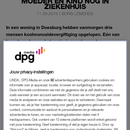
MOEDER EN KIND NOG IN
ZIEKENHUIS
11-09-2019
|
BORIS LEMEREIS
In een woning in Doesburg hebben vanmorgen drie
mensen koolmonoxidevergiftiging opgelopen. Eén van
hen, de vader van het gezin, is aan de gevolgen
overleden.
Twee anderen, de moeder en een minderjarig kind, liggen in
zorgwekkende toestand in ziekenhuizen, melden de
Jouw privacy-instellingen
hulpdiensten.
LINDA., DPG Media en onze
92
advertentiepartners gebruiken cookies om
informatie over je apparaat, locatie, browser en surfgedrag te verzamelen.
Deze informatie combineren we met de gegevens die je zelf deelt met ons,
GEZIN VAN VEERTIEN
zoals wanneer je een account aanmaakt. Dit doen we om het gebruik van onze
media te analyseren en onze websites en apps te verbeteren. Daarnaast
De slachtoffers horen bij een gezin van veertien mensen dat
kunnen we, als je hier toestemming voor geeft, je gegevens gebruiken om onze
woont in de Monseigneur Bekkerslaan. Hun huis bestaat uit
content, communicatie en aanbod te personaliseren en je relevante
twee met elkaar verbonden woningen. Dat meldt een
advertenties te tonen, en voor marketingdoeleinden delen met 4
mediapartners. Ook content van 13 externe platformen wordt enkel getoond
woordvoerder van de veiligheidsregio Gelderland-Midden. Het
met jouw toestemming. Geef toestemming of stel je eigen keuze in. Door op
zou gaan om asielzoekers.
"Akkoord" te klikken, geef je toestemming voor onderstaande doeleinden. Wil