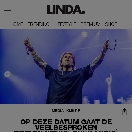
HOME
HOME
TRENDING
TRENDING
LIFESTYLE
LIFESTYLE
PREMIUM
PREMIUM
SHOP
SHOP
MEDIA
|
KIJKTIP
OP DEZE DATUM GAAT DE
VEELBESPROKEN