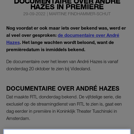
DOCUMENTAIRE OVER ANDRÉ
HAZES IN PREMIÈRE
29-09-2022
|
MARTINE FINDHAMMER-SCHUT
Nog voordat er ook maar iets over bekend was, werd er
al veel over gesproken:
de documentaire over André
Hazes
. Het lange wachten wordt beloond, want de
premièredatum is inmiddels bekend.
De documentaire over het leven van André Hazes is vanaf
donderdag 20 oktober te zien bij Videoland.
DOCUMENTAIRE OVER ANDRÉ HAZES
Dat maakte RTL donderdag bekend. De vijfdelige serie, die
exclusief op de streamingdienst van RTL te zien is, gaat een
dag eerder in première in Koninklijk Theater Tuschinski in
Amsterdam.
André Hazes vindt het ‘heel spannend’ dat de documentaire