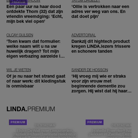
BEDROGEN VROUW
TATUM DAGELET
Een paar uur na haar dood
'Ollie is vertrokken naar een
ontdekte Thom (32) dat zijn
adres ver weg van ons. En
vriendin vreemdging: 'Echt,
dat doet pijn’
mijn bek viel open'
OLCAY GULSEN
ADVERTORIAL
'Toen kwam dat formulier:
Dankzij dit hightech product
welke naam wilt u na uw
kregen LINDA.lezers frissere
huwelijk dragen? Tot mijn
en schonere tanden
eigen verbazing aarzelde ik
geen moment'
WIL JE WETEN
SANDER DE HOSSON
Of je nu naar het strand gaat
'Hij vroeg mij wie er straks
of naar werk: dit kledingstuk
voor zijn vrouw met
is onmisbaar
beginnende dementie zou
zorgen. Hij wist dat hij haar
zou moeten loslaten'
LINDA.
PREMIUM
DE STAD VAN
DE STAD VAN
Elske DeWall over Leeuwarden,
Isabelle Boer deelt haar f
muziek en haar favoriete plekken in
plekken in Zwolle: 'Deze pl
de stad: 'Een stad die voelt als thuis'
graag verborgen'