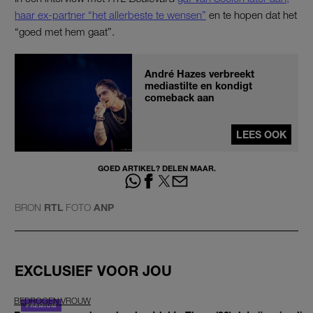
haar ex-partner “het allerbeste te wensen”
en te hopen dat het
“goed met hem gaat”.
André Hazes verbreekt
mediastilte en kondigt
comeback aan
LEES OOK
GOED ARTIKEL? DELEN MAAR.
BRON
RTL
FOTO
ANP
EXCLUSIEF VOOR JOU
BEDROGEN VROUW