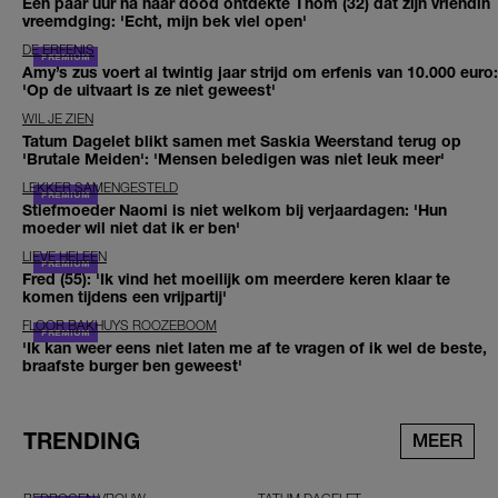
Een paar uur na haar dood ontdekte Thom (32) dat zijn vriendin
vreemdging: 'Echt, mijn bek viel open'
DE ERFENIS
Amy’s zus voert al twintig jaar strijd om erfenis van 10.000 euro:
'Op de uitvaart is ze niet geweest'
WIL JE ZIEN
Tatum Dagelet blikt samen met Saskia Weerstand terug op
'Brutale Meiden': 'Mensen beledigen was niet leuk meer'
LEKKER SAMENGESTELD
Stiefmoeder Naomi is niet welkom bij verjaardagen: 'Hun
moeder wil niet dat ik er ben'
LIEVE HELEEN
Fred (55): 'Ik vind het moeilijk om meerdere keren klaar te
komen tijdens een vrijpartij'
FLOOR BAKHUYS ROOZEBOOM
'Ik kan weer eens niet laten me af te vragen of ik wel de beste,
braafste burger ben geweest'
TRENDING
MEER