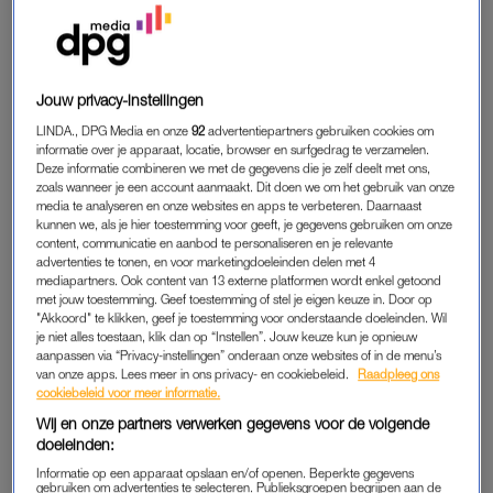
over zijn leven in oktober uitgezonden gaat worden. De 28-
jarige zanger kan tegelijkertijd ‘niet wachten’ om zijn ‘ware
verhaal’ met het publiek te delen, schrijft hij op Instagram.
Jouw privacy-instellingen
Tekst gaat verder onder het bericht.
LINDA., DPG Media en onze
92
advertentiepartners gebruiken cookies om
informatie over je apparaat, locatie, browser en surfgedrag te verzamelen.
Deze informatie combineren we met de gegevens die je zelf deelt met ons,
zoals wanneer je een account aanmaakt. Dit doen we om het gebruik van onze
media te analyseren en onze websites en apps te verbeteren. Daarnaast
kunnen we, als je hier toestemming voor geeft, je gegevens gebruiken om onze
content, communicatie en aanbod te personaliseren en je relevante
advertenties te tonen, en voor marketingdoeleinden delen met 4
mediapartners. Ook content van 13 externe platformen wordt enkel getoond
met jouw toestemming. Geef toestemming of stel je eigen keuze in. Door op
"Akkoord" te klikken, geef je toestemming voor onderstaande doeleinden. Wil
je niet alles toestaan, klik dan op “Instellen”. Jouw keuze kun je opnieuw
aanpassen via “Privacy-instellingen” onderaan onze websites of in de menu’s
van onze apps. Lees meer in ons privacy- en cookiebeleid.
Raadpleeg ons
cookiebeleid voor meer informatie.
Wij en onze partners verwerken gegevens voor de volgende
doeleinden:
Informatie op een apparaat opslaan en/of openen. Beperkte gegevens
gebruiken om advertenties te selecteren. Publieksgroepen begrijpen aan de