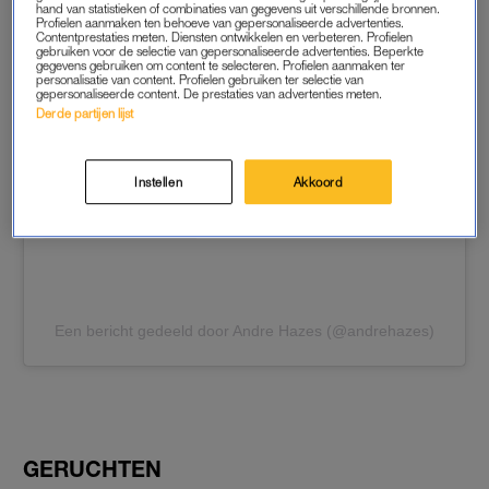
hand van statistieken of combinaties van gegevens uit verschillende bronnen.
Profielen aanmaken ten behoeve van gepersonaliseerde advertenties.
Dit bericht op Instagram bekijken
Contentprestaties meten. Diensten ontwikkelen en verbeteren. Profielen
gebruiken voor de selectie van gepersonaliseerde advertenties. Beperkte
gegevens gebruiken om content te selecteren. Profielen aanmaken ter
personalisatie van content. Profielen gebruiken ter selectie van
gepersonaliseerde content. De prestaties van advertenties meten.
Derde partijen lijst
Instellen
Akkoord
Een bericht gedeeld door Andre Hazes (@andrehazes)
GERUCHTEN