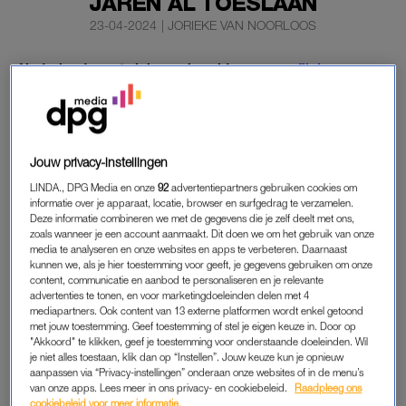
JAREN AL TOESLAAN
23-04-2024
|
JORIEKE VAN NOORLOOS
Nederland moet zich voorbereiden op een
flinke
toename
van mazelen. Over een paar jaar dienen zich
meer ongevaccineerde kinderen aan op middelbare
scholen in strenggelovige gemeenten.
Jouw privacy-instellingen
Dan kan de vlam in de pan slaan, waarschuwt het Outbreak
LINDA., DPG Media en onze
92
advertentiepartners gebruiken cookies om
Management Team volgens
de Volkskrant.
informatie over je apparaat, locatie, browser en surfgedrag te verzamelen.
Deze informatie combineren we met de gegevens die je zelf deelt met ons,
zoals wanneer je een account aanmaakt. Dit doen we om het gebruik van onze
MAZELEN
media te analyseren en onze websites en apps te verbeteren. Daarnaast
kunnen we, als je hier toestemming voor geeft, je gegevens gebruiken om onze
Dit staat in een advies van het OMT over mazelen aan de
content, communicatie en aanbod te personaliseren en je relevante
advertenties te tonen, en voor marketingdoeleinden delen met 4
Tweede Kamer. Alle reden om de vaccinatiecampagnes op te
mediapartners. Ook content van 13 externe platformen wordt enkel getoond
voeren en extra vaccins in te kopen, stelt het OMT. Het Team
met jouw toestemming. Geef toestemming of stel je eigen keuze in. Door op
adviseert ook om broertjes en zusjes van mazelenpatiënten
"Akkoord" te klikken, geef je toestemming voor onderstaande doeleinden. Wil
je niet alles toestaan, klik dan op “Instellen”. Jouw keuze kun je opnieuw
van kinderdagverblijven te weren. Daarnaast gaat de leeftijd
aanpassen via “Privacy-instellingen” onderaan onze websites of in de menu’s
voor de tweede mazelenprik, die nu op 14 jaar ligt,
van onze apps. Lees meer in ons privacy- en cookiebeleid.
Raadpleeg ons
cookiebeleid voor meer informatie.