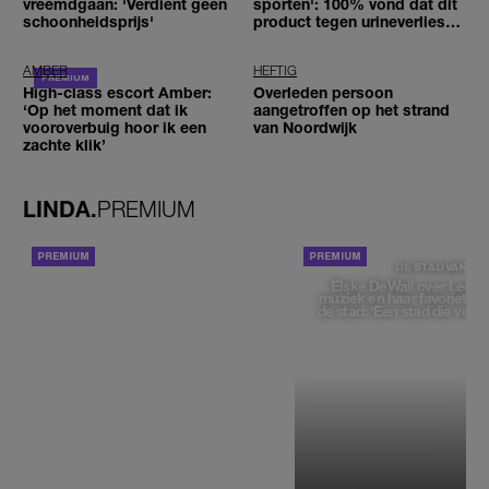
vreemdgaan: 'Verdient geen
sporten': 100% vond dat dít
schoonheidsprijs'
product tegen urineverlies
deed wat het belooft
AMBER
HEFTIG
High-class escort Amber:
Overleden persoon
‘Op het moment dat ik
aangetroffen op het strand
vooroverbuig hoor ik een
van Noordwijk
zachte klik’
LINDA.
PREMIUM
ACHTERGROND
DE STAD VAN
Elske DeWall over Leeu
muziek en haar favoriete p
de stad: 'Een stad die voelt 