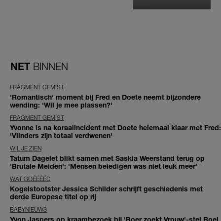
NET
BINNEN
FRAGMENT GEMIST
'Romantisch' moment bij Fred en Doete neemt bijzondere
wending: 'Wil je mee plassen?'
FRAGMENT GEMIST
Yvonne is na koraalincident met Doete helemaal klaar met Fred:
'Vlinders zijn totaal verdwenen'
WIL JE ZIEN
Tatum Dagelet blikt samen met Saskia Weerstand terug op
'Brutale Meiden': 'Mensen beledigen was niet leuk meer'
WAT GOÉÉÉÉD
Kogelstootster Jessica Schilder schrijft geschiedenis met
derde Europese titel op rij
BABYNIEUWS
Yvon Jaspers op kraambezoek bij 'Boer zoekt Vrouw'-stel Roel