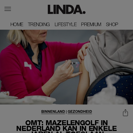
HOME
HOME
TRENDING
TRENDING
LIFESTYLE
LIFESTYLE
PREMIUM
PREMIUM
SHOP
SHOP
BINNENLAND
|
GEZONDHEID
OMT: MAZELENGOLF IN
NEDERLAND KAN IN ENKELE