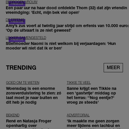
BEDROGEN VROUW
Een paar uur na haar dood ontdekte Thom (32) dat zijn vriendin
vreemdging: 'Echt, mijn bek viel open'
DE ERFENIS
Amy’s zus voert al twintig jaar strijd om erfenis van 10.000 euro:
'Op de uitvaart is ze niet geweest'
LEKKER SAMENGESTELD
Stiefmoeder Naomi is niet welkom bij verjaardagen: 'Hun
moeder wil niet dat ik er ben'
TRENDING
MEER
GOED OM TE WETEN
TIKKIE TE VEEL
Woensdag is een enorme
Sanne krijgt een Tikkie na
zonsverduistering te zien: zó
een 'gastvrije' middag op
laat moet je naar buiten en
het terras: ''Nog eentje?'
dit heb je nodig
vroeg ze steeds'
BEKEND
ADVERTORIAL
René en Natasja Froger
'Ik maakte me geen zorgen
openhartig over
meer tijdens een lachbui en