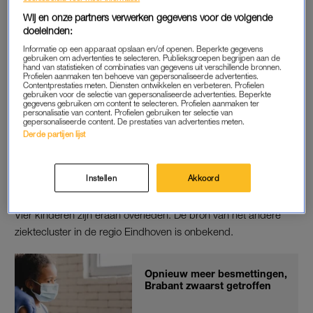
waarschijnlijk omlaag naar 3 jaar, een besluit dat al eerder is
genomen.
Wij en onze partners verwerken gegevens voor de volgende
doeleinden:
Aanleiding is een opleving van mazelen in de regio Eindhoven.
Informatie op een apparaat opslaan en/of openen. Beperkte gegevens
gebruiken om advertenties te selecteren. Publieksgroepen begrijpen aan de
Naar nu blijkt gaat het om twee verschillende ziekteclusters,
hand van statistieken of combinaties van gegevens uit verschillende bronnen.
Profielen aanmaken ten behoeve van gepersonaliseerde advertenties.
die toevallig in dezelfde streek zijn opgedoken en waarbij
Contentprestaties meten. Diensten ontwikkelen en verbeteren. Profielen
gebruiken voor de selectie van gepersonaliseerde advertenties. Beperkte
tientallen kinderen ziek werden.
gegevens gebruiken om content te selecteren. Profielen aanmaken ter
personalisatie van content. Profielen gebruiken ter selectie van
gepersonaliseerde content. De prestaties van advertenties meten.
Derde partijen lijst
ZIEKTECLUSTER
Bij een van die ziekteclusters was een groepje
Instellen
Akkoord
arbeidsmigranten uit Roemenië de bron. In maart werden in
Roemenië ruim 4000 gevallen van mazelen gerapporteerd.
Vier kinderen zijn eraan overleden. De bron van het andere
ziektecluster in de regio Eindhoven is onbekend.
Opnieuw meer besmettingen,
Brabant zwaarst getroffen