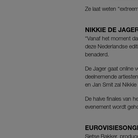
Ze laat weten “extreem 
NIKKIE DE JAGE
“Vanaf het moment dat
deze Nederlandse editi
benaderd.
De Jager gaat online 
deelnemende artiesten
en Jan Smit zal Nikkie 
De halve finales van he
evenement wordt geho
EUROVISIESONG
Sietse Bakker, producen