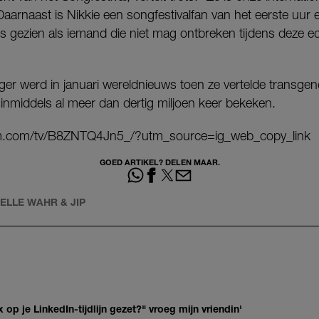
 Daarnaast is Nikkie een songfestivalfan van het eerste uur
s gezien als iemand die niet mag ontbreken tijdens deze edi
er werd in januari wereldnieuws toen ze vertelde transgend
 inmiddels al meer dan dertig miljoen keer bekeken.
am.com/tv/B8ZNTQ4Jn5_/?utm_source=ig_web_copy_link
GOED ARTIKEL? DELEN MAAR.
BELLE WAHR & JIP
op je LinkedIn-tijdlijn gezet?" vroeg mijn vriendin'