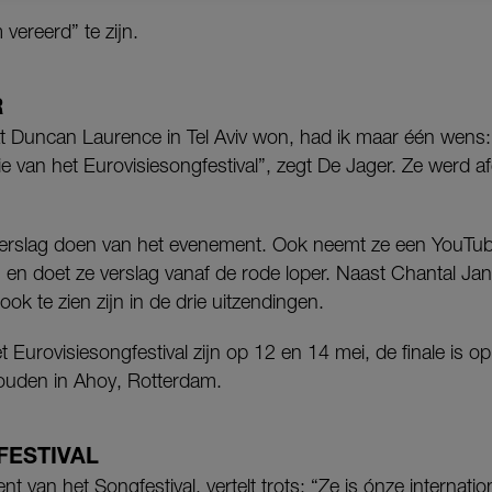
vereerd” te zijn.
R
 Duncan Laurence in Tel Aviv won, had ik maar één wens: b
e van het Eurovisiesongfestival”, zegt De Jager. Ze werd a
verslag doen van het evenement. Ook neemt ze een YouTub
 en doet ze verslag vanaf de rode loper. Naast Chantal Ja
ook te zien zijn in de drie uitzendingen.
t Eurovisiesongfestival zijn op 12 en 14 mei, de finale is o
uden in Ahoy, Rotterdam.
FESTIVAL
t van het Songfestival, vertelt trots: “Ze is ónze internatio