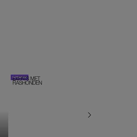
EXPATS MET
STOM!
PERSOONLIJK VERHA
RASHONDEN