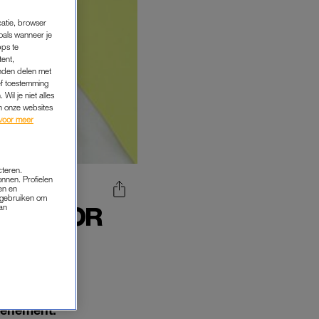
catie, browser
oals wanneer je
pps te
tent,
inden delen met
ef toestemming
Wil je niet alles
an onze websites
voor meer
cteren.
onnen. Profielen
en en
s gebruiken om
SENTATOR
van
EERD'
r van het
evenement.