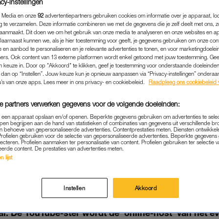
cy-instellingen
 Media en onze
92
advertentiepartners gebruiken cookies om informatie over je apparaat, lo
g te verzamelen. Deze informatie combineren we met de gegevens die je zelf deelt met ons, z
aanmaakt. Dit doen we om het gebruik van onze media te analyseren en onze websites en a
Daarnaast kunnen we, als je hier toestemming voor geeft, je gegevens gebruiken om onze con
 en aanbod te personaliseren en je relevante advertenties te tonen, en voor marketingdoele
ers. Ook content van 13 externe platformen wordt enkel getoond met jouw toestemming. Ge
gen keuze in. Door op "Akkoord" te klikken, geef je toestemming voor onderstaande doeleinden. 
k dan op “Instellen”. Jouw keuze kun je opnieuw aanpassen via “Privacy-instellingen” ondera
u’s van onze apps. Lees meer in ons privacy- en cookiebeleid.
Raadpleeg ons cookiebeleid 
e partners verwerken gegevens voor de volgende doeleinden:
p een apparaat opslaan en/of openen. Beperkte gegevens gebruiken om advertenties te sele
pen begrijpen aan de hand van statistieken of combinaties van gegevens uit verschillende br
NIEUWS
|
DING-A-DONG
 behoeve van gepersonaliseerde advertenties. Contentprestaties meten. Diensten ontwikkel
Profielen gebruiken voor de selectie van gepersonaliseerde advertenties. Beperkte gegeven
DE JAGER IS VIERDE PRE
lecteren. Profielen aanmaken ter personalisatie van content. Profielen gebruiken ter selectie 
eerde content. De prestaties van advertenties meten.
FESTIVAL: 'EXTREEM VER
 lijst
10-02-2020
|
ANNE BUIS
Instellen
Akkoord
er bekend als NikkieTutorials, is de vierde presentato
al. De YouTube-ster wordt de ‘online-host’ van het 