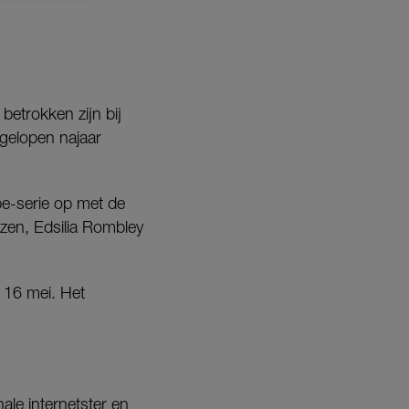
etrokken zijn bij
fgelopen najaar
e-serie op met de
nzen, Edsilia Rombley
p 16 mei. Het
nale internetster en