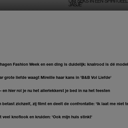
OM SEKS IN EEN SPIRITUEEL 
JASJE’
gen Fashion Week en een ding is duidelijk: knalrood is dé modek
r grote liefde waagt Mireille haar kans in 'B&B Vol Liefde'
 en hier rol je nu het allerlekkerst je bed in na het feesten
 betast zichzelf, zij filmt en deelt de confrontatie: 'Ik laat me niet
veel knoflook en kruiden: 'Ook mijn huis stinkt'