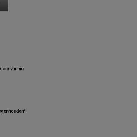
MONIQUE KLEMANN
leur van nu
 tegenhouden'