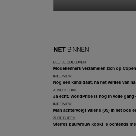
NET
BINNEN
BEETJE BIJBLIJVEN
Modekenners verzamelen zich op Copenha
INTERVIEW
Nóg een kandidaat: na het verlies van haa
ADVERTORIAL
Ja écht: WorldPride is nog in volle gang –
INTERVIEW
Man achtervolgt Valerie (35) in het bos en
ZURE BUREN
Sterres buurvrouw kookt 's ochtends met 