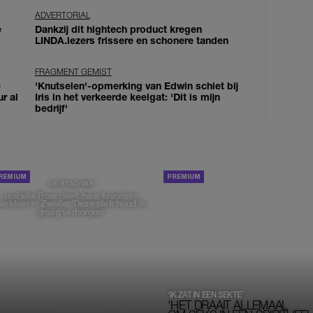
ADVERTORIAL
e
Dankzij dit hightech product kregen
LINDA.lezers frissere en schonere tanden
FRAGMENT GEMIST
e
'Knutselen'-opmerking van Edwin schiet bij
ur al
Iris in het verkeerde keelgat: 'Dit is mijn
bedrijf'
PORTRETTEN
DE STAD VAN
Isabelle Boer deelt haar favoriete
plekken in Zwolle: 'Deze plek houd ik
graag verborgen'
‘IK ZAT IN EEN SEKTE’
‘HET DRAAIT ALLEMAAL