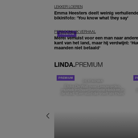
LEKKER LOEREN
Emma Heesters deelt weinig verhullend
bikinifoto: 'You know what they say'
PERSOONLIJK VERHAAL
Merel verhuist voor een man naar ander
kant van het land, maar hij verdwijnt: 'Hu
maanden niet betaald'
LINDA.
PREMIUM
DE STAD VAN
Elske DeWall over Leeuwarden,
muziek en haar favoriete plekken in
de stad: 'Een stad die voelt als thuis'