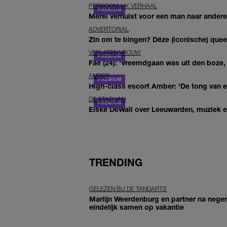
PERSOONLIJK VERHAAL
Merel verhuist voor een man naar andere 
ADVERTORIAL
Zin om te bingen? Déze (iconische) queer 
VERLATEN VROUW
Fae (24): 'Vreemdgaan was uit den boze, d
AMBER
High-class escort Amber: 'De tong van ee
DE STAD VAN
Elske DeWall over Leeuwarden, muziek en 
TRENDING
GELEZEN BIJ DE TANDARTS
Marlijn Weerdenburg en partner na negen
eindelijk samen op vakantie