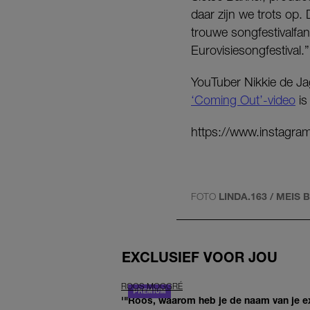
daar zijn we trots op.
trouwe songfestivalfan
Eurovisiesongfestival.”
YouTuber Nikkie de Jag
‘Coming Out’-video
is
https://www.instagr
FOTO
LINDA.163 / MEIS 
EXCLUSIEF VOOR JOU
ROOS MOGGRÉ
'"Roos, waarom heb je de naam van je ex 