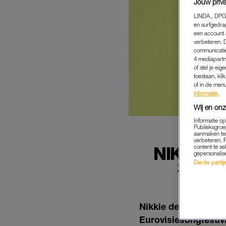
Jouw priva
LINDA., DPG
en surfgedra
een account 
verbeteren. 
communicatie
4 mediapartn
of stel je ei
toestaan, kli
of in de men
informatie.
Wij en onz
Informatie o
Publieksgroe
aanmaken ten
verbeteren. 
NIKKIE 
content te se
gepersonalis
SONG
Derde partijen
Nikkie de Jager, bet
Eurovisiesongfestiv